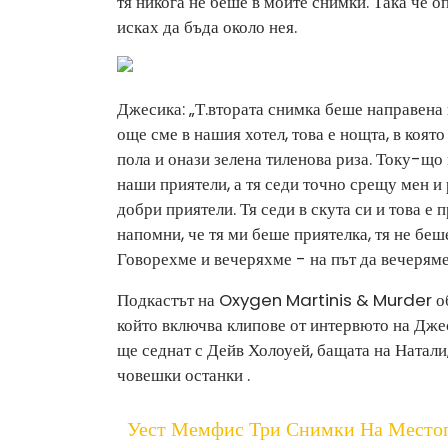
тя никога не беше в моите снимки. Така че 
исках да бъда около нея.
Джесика: „Т.
втората снимка беше направена п
още сме в нашия хотел, това е нощта, в коят
пола и онази зелена тиленова риза. Току-щ
наши приятели, а тя седи точно срещу мен и 
добри приятели. Тя седи в скута си и това е
напомни, че тя ми беше приятелка, тя не беш
Говорехме и вечеряхме - на път да вечеряме
Подкастът на Oxygen Martinis & Murder о
който включва клипове от интервюто на Дже
ще седнат с Дейв Холоуей, бащата на Натали
човешки останки .
Уест Мемфис Три Снимки На Место