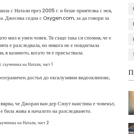
ла с Натали през 2005 г. и беше приятелка с нея,
а. Джесика седна с
Oxygen.com
, за да говори за
то мил и умен човек. Тя също така си спомня, че е
ята е разследвала, но никога не е повдигнала
, в казиното, когато тя е присъствала.
 съученика на Натали, част 1
П
неограничен достъп до ексклузивни видеоклипове,
вярва, че Джоран ван дер Слоут наистина е човекът,
 е била жива в началото на разследването.
ученика на Натали, част 2