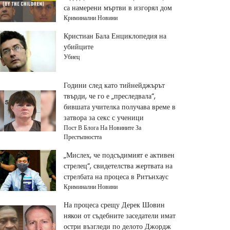
са намерени мъртви в изгорял дом
Криминални Новини
Кристиан Бала Енциклопедия на
убийците
Убиец
Години след като тийнейджърът
твърди, че го е „преследвала“,
бившата учителка получава време в
затвора за секс с ученици
Пост В Блога На Новините За
Престъпността
„Мислех, че подсъдимият е активен
стрелец“, свидетелства жертвата на
стрелбата на процеса в Ритънхаус
Криминални Новини
На процеса срещу Дерек Шовин
някои от съдебните заседатели имат
остри възгледи по делото Джордж