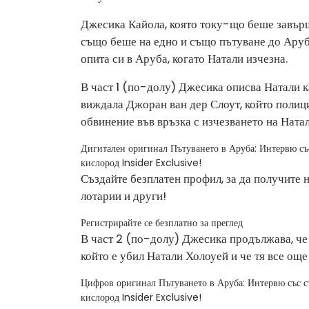
Джесика Кайола, която току-що беше завърши
също беше на едно и също пътуване до Аруб
опита си в Аруба, когато Натали изчезна.
В част 1 (по-долу) Джесика описва Натали ка
виждала Джоран ван дер Слоут, който полици
обвинение във връзка с изчезването на Натали
Дигитален оригинал Пътуването в Аруба: Интервю със
кислород Insider Exclusive!
Създайте безплатен профил, за да получите 
лотарии и други!
Регистрирайте се безплатно за преглед
В част 2 (по-долу) Джесика продължава, че 
който е убил Натали Холоуей и че тя все още
Цифров оригинал Пътуването в Аруба: Интервю със съ
кислород Insider Exclusive!