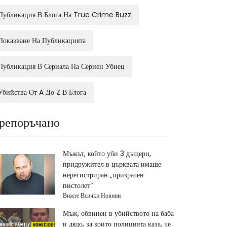
Публикация В Блога На True Crime Buzz
Показване На Публикацията
Публикация В Сериала На Сериен Убиец
Убийства От A До Z В Блога
репоръчано
Мъжът, който уби 3 дъщери,
придружител в църквата имаше
нерегистриран „призрачен
пистолет“
Вижте Всички Новини
Мъж, обвинен в убийството на баба
и дядо, за които полицията каза, че