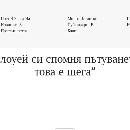
Пост В Блога На
Много Истински
П
Новините За
Публикации В
Н
Пост
Много
Престъпността
Блога
В
Истински
Блога
Публикации
На
В
лоуей си спомня пътуванет
Новините
Блога
За
това е шега“
Престъпността