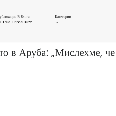
Категории
убликация В Блога
Категории
Публикация
а True Crime Buzz
В
Блога
На
True
о в Аруба: „Мислехме, че
Crime
Buzz