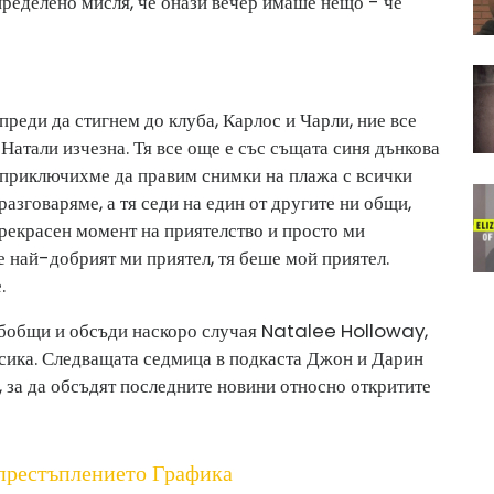
определено мисля, че онази вечер имаше нещо - че
реди да стигнем до клуба, Карлос и Чарли, ние все
о Натали изчезна. Тя все още е със същата синя дънкова
о приключихме да правим снимки на плажа с всички
разговаряме, а тя седи на един от другите ни общи,
 прекрасен момент на приятелство и просто ми
е най-добрият ми приятел, тя беше мой приятел.
.
бобщи и обсъди наскоро случая Natalee Holloway,
сика. Следващата седмица в подкаста Джон и Дарин
, за да обсъдят последните новини относно откритите
престъплението Графика