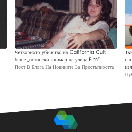
Четворното убийство на California Cult
Твъ
беше „истински кошмар на улица Elm“
нас
Пост В Блога На Новините За Престъпността
изл
Пу