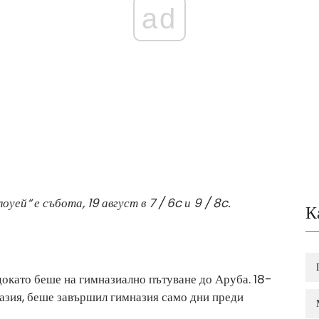
ad
ей“ е събота, 19 август в 7 / 6c и 9 / 8c.
К
докато беше на гимназиално пътуване до Аруба. 18-
азия, беше завършил гимназия само дни преди