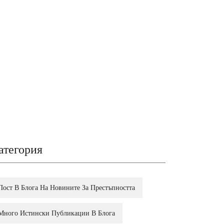
атегория
Пост В Блога На Новините За Престъпността
Много Истински Публикации В Блога