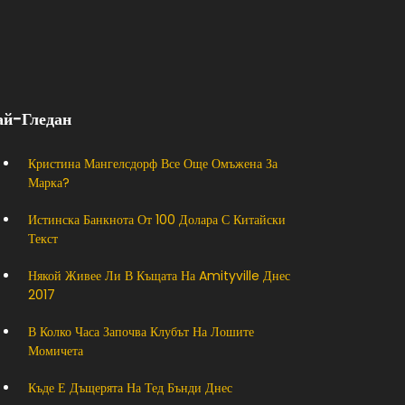
ай-Гледан
Кристина Мангелсдорф Все Още Омъжена За
Марка?
Истинска Банкнота От 100 Долара С Китайски
Текст
Някой Живее Ли В Къщата На Amityville Днес
2017
В Колко Часа Започва Клубът На Лошите
Момичета
Къде Е Дъщерята На Тед Бънди Днес