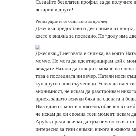
Създайте безплатен профил, за да получите 
лотарии и други!
Регистрирайте се безплатно за преглед
Джесика предостави и две снимки от нощта, в
което е видяна за последно. По-долу има дв
Джесика: „Т.
неговата е снимка, на която Ната
момче. Не мога да идентифицирам кой е момч
виждате Натали да говори с момче на сцена
това е последната ни вечер. Натали носи също
куп други наши съученици. Успях да иденти
анонимност, не искам да разстройвам никого
приех, защото всички бяха на сцената и беш
Има един от моите приятели, облечен в сомб
че искам да си спомня този момент, искам да
Аруба, преди всички да тръгнем по своя път .
интересно за тези снимки, никога в живота м