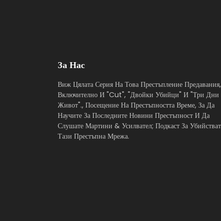
За Нас
Виж Цялата Серия На Това Престъпление Предавания,
Включително И "Cut", "Двойки Убийци" И "Три Дни
Живот"., Посещение На Престъпността Време, За Да
Научите За Последните Новини Престъпност И Да
Слушате Мартини & Усилвател; Подкаст За Убийстват
Тази Престъпна Мрежа.