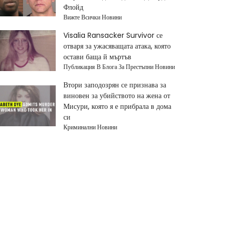
Флойд
Вижте Всички Новини
Visalia Ransacker Survivor се
отваря за ужасяващата атака, която
остави баща й мъртъв
Публикация В Блога За Престъпни Новини
Втори заподозрян се признава за
виновен за убийството на жена от
Мисури, която я е прибрала в дома
си
Криминални Новини