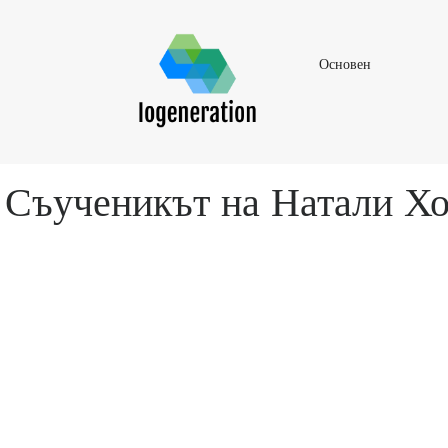
Основен
Основен
Съученикът на Натали Хо