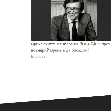
Приключихте с избора на Book Club през
ноември? Време е да обсъдим!
Блогове