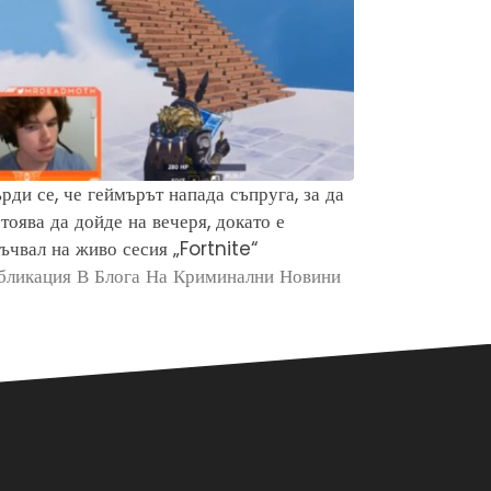
рди се, че геймърът напада съпруга, за да
Защо хората 
тоява да дойде на вечеря, докато е
убийството н
ъчвал на живо сесия „Fortnite“
Брайън Кобе
бликация В Блога На Криминални Новини
Публикация в