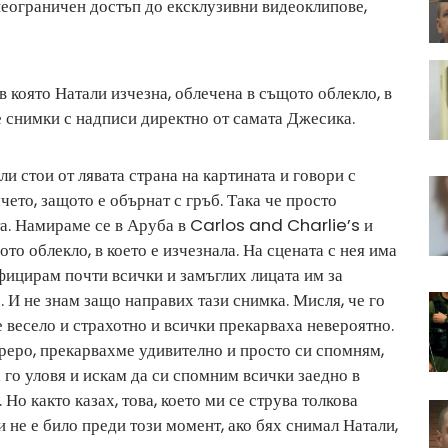
неограничен достъп до ексклузивни видеоклипове,
 която Натали изчезна, облечена в същото облекло, в
е снимки с надписи директно от самата Джесика.
ли стои от лявата страна на картината и говори с
ето, защото е обърнат с гръб. Така че просто
та. Намираме се в Аруба в Carlos and Charlie’s и
то облекло, в което е изчезнала. На сцената с нея има
фицирам почти всички и замъглих лицата им за
. И не знам защо направих тази снимка. Мисля, че го
е весело и страхотно и всички прекарваха невероятно.
реро, прекарвахме удивително и просто си спомням,
 го уловя и искам да си спомним всички заедно в
 Но както казах, това, което ми се струва толкова
и не е било преди този момент, ако бях снимал Натали,