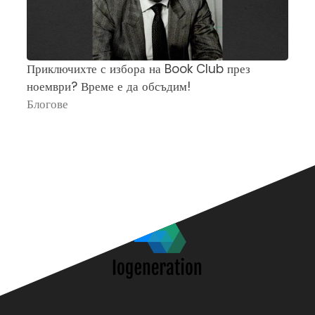
Приключихте с избора на Book Club през
Ч
ноември? Време е да обсъдим!
„
Блогове
П