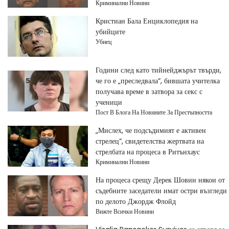
Криминални Новини
Кристиан Бала Енциклопедия на
убийците
Убиец
Години след като тийнейджърът твърди,
че го е „преследвала“, бившата учителка
получава време в затвора за секс с
ученици
Пост В Блога На Новините За Престъпността
„Мислех, че подсъдимият е активен
стрелец“, свидетелства жертвата на
стрелбата на процеса в Ритънхаус
Криминални Новини
На процеса срещу Дерек Шовин някои от
съдебните заседатели имат остри възгледи
по делото Джордж Флойд
Вижте Всички Новини