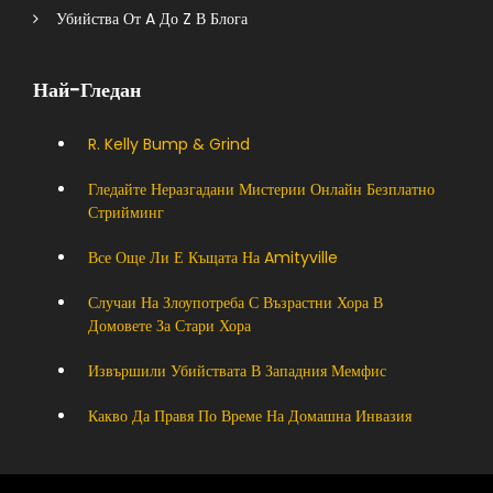
Убийства От A До Z В Блога
Най-Гледан
R. Kelly Bump & Grind
Гледайте Неразгадани Мистерии Онлайн Безплатно
Стрийминг
Все Още Ли Е Къщата На Amityville
Случаи На Злоупотреба С Възрастни Хора В
Домовете За Стари Хора
Извършили Убийствата В Западния Мемфис
Какво Да Правя По Време На Домашна Инвазия