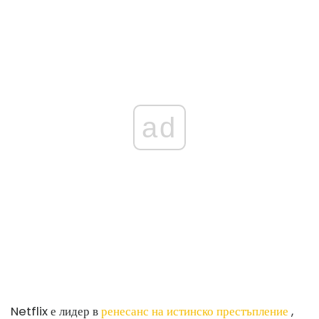
ad
Netflix е лидер в
ренесанс на истинско престъпление
,