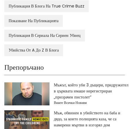
Публикация В Блога На True Crime Buzz
Показване На Публикацията
Публикация В Сериала На Сериен Убиец
Убийства От A До Z В Блога
Препоръчано
Мъжът, който уби 3 дъщери, придружител
в църквата имаше нерегистриран
„призрачен пистолет“
Вижте Всички Новини
Мъж, обвинен в убийството на баба и
дядо, за които полицията каза, че са
намерени мъртви в изгорял дом