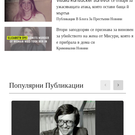
Visalia Ransacker Survivor се отваря за
ужасяващата атака, която остави баща й
мъртъв
Публикация В Блога За Престъпни Новини
Втори заподозрян се признава за виновен
за убийството на жена от Мисури, която я
е прибрала в дома си
Криминални Новини
Популярни Публикации