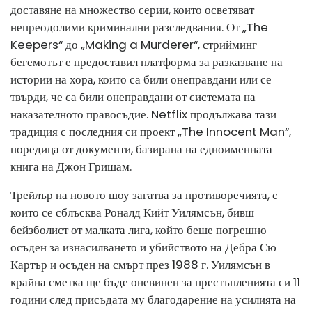
доставяне на множество серии, които осветяват
непреодолими криминални разследвания. От „The
Keepers“ до „Making a Murderer“, стрийминг
бегемотът е предоставил платформа за разказване на
истории на хора, които са били онеправдани или се
твърди, че са били онеправдани от системата на
наказателното правосъдие. Netflix продължава тази
традиция с последния си проект „The Innocent Man“,
поредица от документи, базирана на едноименната
книга на Джон Гришам.
Трейлър на новото шоу загатва за противоречията, с
които се сблъсква Роналд Кийт Уилямсън, бивш
бейзболист от малката лига, който беше погрешно
осъден за изнасилването и убийството на Дебра Сю
Картър и осъден на смърт през 1988 г. Уилямсън в
крайна сметка ще бъде оневинен за престъпленията си 11
години след присъдата му благодарение на усилията на