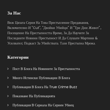
За Нас
Виж Цялата Серия На Това Престъпление Предавания,
Включително И "Cut", "Двойки Убийци" И "Три Дни Живот".,
Посещение На Престъпността Време, За Да Научите За
Последните Новини Престъпност И Да Слушате Мартини &
Усилвател; Подкаст За Убийствата. Тази Престъпна Мрежа.
Категории
Пост В Блога На Новините За Престъпността
Много Истински Публикации В Блога
Публикация В Блога На True Crime Buzz
Показване На Публикацията
Публикация В Сериала На Сериен Убиец