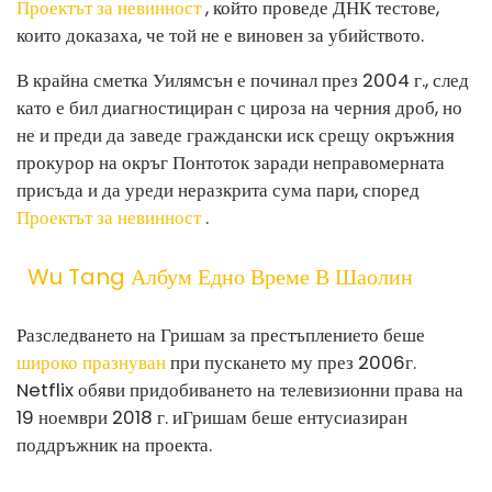
Проектът за невинност
, който проведе ДНК тестове,
които доказаха, че той не е виновен за убийството.
В крайна сметка Уилямсън е починал през 2004 г., след
като е бил диагностициран с цироза на черния дроб, но
не и преди да заведе граждански иск срещу окръжния
прокурор на окръг Понтоток заради неправомерната
присъда и да уреди неразкрита сума пари, според
Проектът за невинност
.
Wu Tang Албум Едно Време В Шаолин
Разследването на Гришам за престъплението беше
широко празнуван
при пускането му през 2006г.
Netflix обяви придобиването на телевизионни права на
19 ноември 2018 г. и
Гришам беше ентусиазиран
поддръжник на проекта.