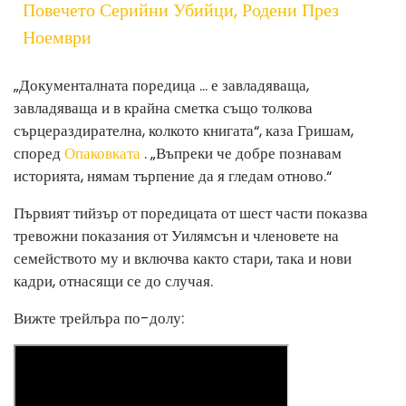
Повечето Серийни Убийци, Родени През
Ноември
„Документалната поредица ... е завладяваща,
завладяваща и в крайна сметка също толкова
сърцераздирателна, колкото книгата“, каза Гришам,
според
Опаковката
. „Въпреки че добре познавам
историята, нямам търпение да я гледам отново.“
Първият тийзър от поредицата от шест части показва
тревожни показания от Уилямсън и членовете на
семейството му и включва както стари, така и нови
кадри, отнасящи се до случая.
Вижте трейлъра по-долу: