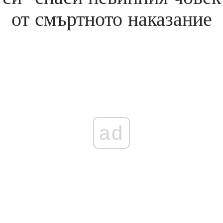
от смъртното наказание
ad