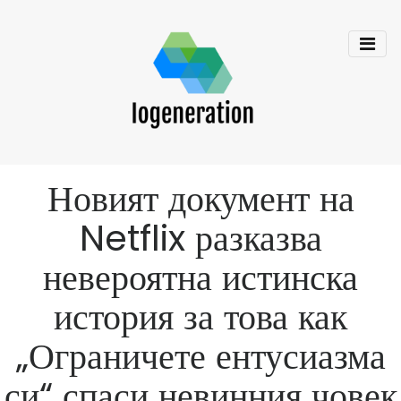
Новият документ на
Netflix разказва
невероятна истинска
история за това как
„Ограничете ентусиазма
си“ спаси невинния човек