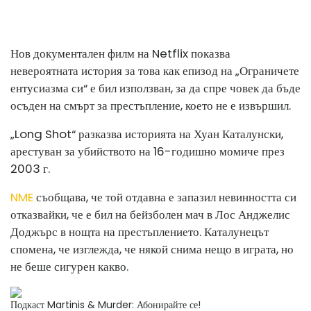
Нов документален филм на Netflix показва
невероятната история за това как епизод на „Ограничете
ентусиазма си“ е бил използван, за да спре човек да бъде
осъден на смърт за престъпление, което не е извършил.
„Long Shot“ разказва историята на Хуан Каталунски,
арестуван за убийството на 16-годишно момиче през
2003 г.
NME
съобщава, че той отдавна е запазил невинността си
от
казвайки, че е бил на бейзболен мач в Лос Анджелис
Доджърс в нощта на престъплението. Каталунецът
спомена, че изглежда, че някой снима нещо в играта, но
не беше сигурен какво.
Подкаст Martinis & Murder: Абонирайте се!