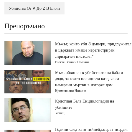
Убийства От A До Z В Блога
Препоръчано
Мъжът, който уби 3 дъщери, придружител
в църквата имаше нерегистриран
„призрачен пистолет“
Вижте Всички Новини
Мъж, обвинен в убийството на баба и
дядо, за които полицията каза, че са
намерени мъртви в изгорял дом
Криминални Новини
Кристиан Бала Енциклопедия на
убийците
Убиец
Години след като тийнейджърът твърди,