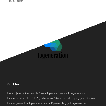
Блогове
П
За Нас
Виж Цялата Серия На Това Престъпление Предавания,
Включително И "Cut", "Двойки Убийци" И "Три Дни Живот".,
Посещение На Престъпността Време, За Да Научите За