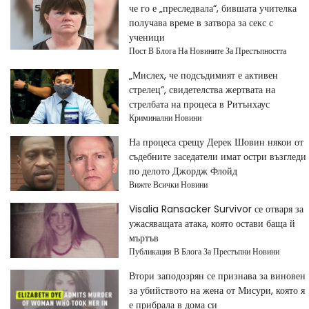
че го е „преследвала“, бившата учителка
получава време в затвора за секс с
ученици
Пост В Блога На Новините За Престъпността
„Мислех, че подсъдимият е активен
стрелец“, свидетелства жертвата на
стрелбата на процеса в Ритънхаус
Криминални Новини
На процеса срещу Дерек Шовин някои от
съдебните заседатели имат остри възгледи
по делото Джордж Флойд
Вижте Всички Новини
Visalia Ransacker Survivor се отваря за
ужасяващата атака, която остави баща й
мъртъв
Публикация В Блога За Престъпни Новини
Втори заподозрян се признава за виновен
за убийството на жена от Мисури, която я
е прибрала в дома си