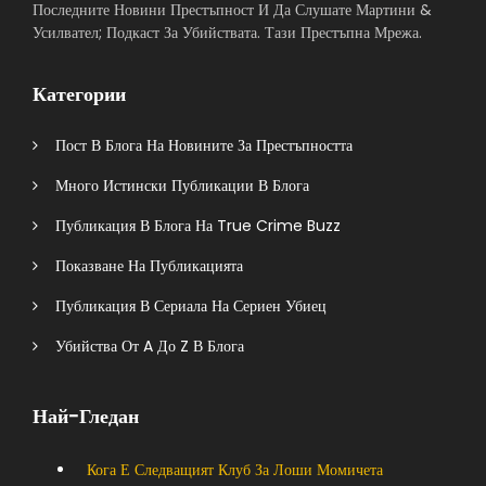
Последните Новини Престъпност И Да Слушате Мартини &
Усилвател; Подкаст За Убийствата. Тази Престъпна Мрежа.
Категории
Пост В Блога На Новините За Престъпността
Много Истински Публикации В Блога
Публикация В Блога На True Crime Buzz
Показване На Публикацията
Публикация В Сериала На Сериен Убиец
Убийства От A До Z В Блога
Най-Гледан
Кога Е Следващият Клуб За Лоши Момичета