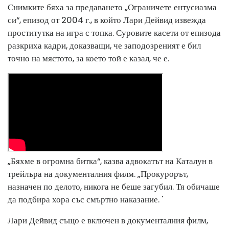
Снимките бяха за предаването „Ограничете ентусиазма
си“, епизод от 2004 г., в който Лари Дейвид извежда
проститутка на игра с топка. Суровите касети от епизода
разкриха кадри, доказващи, че заподозреният е бил
точно на мястото, за което той е казал, че е.
„Бяхме в огромна битка“, казва адвокатът на Каталун в
трейлъра на документалния филм. „Прокурорът,
назначен по делото, никога не беше загубил. Тя обичаше
да подбира хора със смъртно наказание. '
Лари Дейвид също е включен в документалния филм,