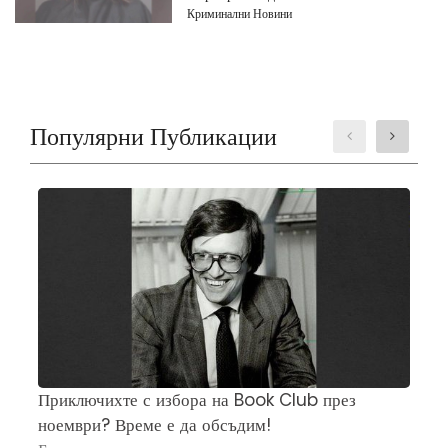
Криминални Новини
Популярни Публикации
Приключихте с избора на Book Club през
Ч
ноември? Време е да обсъдим!
„