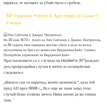
вярваха, че мотивът за убийствата е грабеж.
63-Годишен Учител Е Арестуван За Спане С
Ученик
На 30 юни 1973 г. телата на Лин Сийталер и Джанис Пиетропола,
на 19 години, бяха намерени жестоко убити в вила на мотел,
разположена на брега на океана във Вирджиния Бийч.
Снимка:
Полицейско управление на Вирджиния Бийч
ул
Престъплението се е случило на Haden’s 31
рожден
ден, превръщайки случая в личен за полицейския
следовател.
„Винаги съм ги наричал„ моите момичета “, каза той
пред АП през 1998 г.„ Все още не знам защо този
случай беше толкова личен. Няма начин да ви опиша
това. '