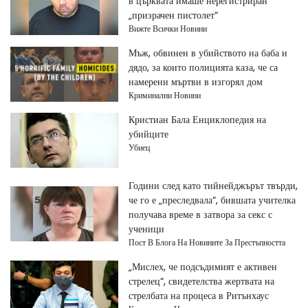
в църквата имаше нерегистриран
„призрачен пистолет“
Вижте Всички Новини
Мъж, обвинен в убийството на баба и
дядо, за които полицията каза, че са
намерени мъртви в изгорял дом
Криминални Новини
Кристиан Бала Енциклопедия на
убийците
Убиец
Години след като тийнейджърът твърди,
че го е „преследвала“, бившата учителка
получава време в затвора за секс с
ученици
Пост В Блога На Новините За Престъпността
„Мислех, че подсъдимият е активен
стрелец“, свидетелства жертвата на
стрелбата на процеса в Ритънхаус