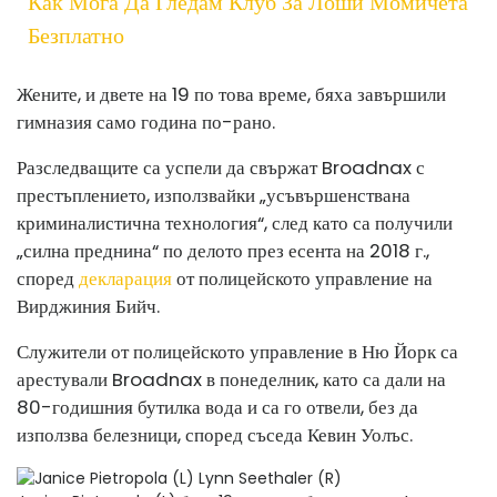
Как Мога Да Гледам Клуб За Лоши Момичета
Безплатно
Жените, и двете на 19 по това време, бяха завършили
гимназия само година по-рано.
Разследващите са успели да свържат Broadnax с
престъплението, използвайки „усъвършенствана
криминалистична технология“, след като са получили
„силна преднина“ по делото през есента на 2018 г.,
според
декларация
от полицейското управление на
Вирджиния Бийч.
Служители от полицейското управление в Ню Йорк са
арестували Broadnax в понеделник, като са дали на
80-годишния бутилка вода и са го отвели, без да
използва белезници, според съседа Кевин Уолъс.