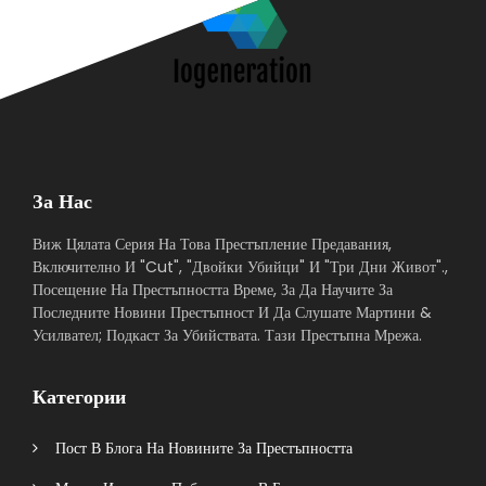
За Нас
Виж Цялата Серия На Това Престъпление Предавания,
Включително И "Cut", "Двойки Убийци" И "Три Дни Живот".,
Посещение На Престъпността Време, За Да Научите За
Последните Новини Престъпност И Да Слушате Мартини &
Усилвател; Подкаст За Убийствата. Тази Престъпна Мрежа.
Категории
Пост В Блога На Новините За Престъпността