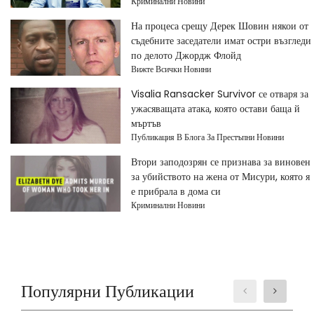
Криминални Новини
На процеса срещу Дерек Шовин някои от
съдебните заседатели имат остри възгледи
по делото Джордж Флойд
Вижте Всички Новини
Visalia Ransacker Survivor се отваря за
ужасяващата атака, която остави баща й
мъртъв
Публикация В Блога За Престъпни Новини
Втори заподозрян се признава за виновен
за убийството на жена от Мисури, която я
е прибрала в дома си
Криминални Новини
Популярни Публикации