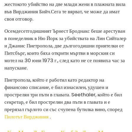
жестокото убийство на две млади жени в плажната вила
във Вирджиния Бийч.
Сега те вярват, че може да имат
своя отговор.
Осемдесетгодишният Ърнест Броднакс беше арестуван
в понеделник в Ню Йорк за убийствата на Лин Сийталер
и Джанис Пиетропола, две дългогодишни приятелки от
Питсбърг, които бяха открити мъртви в морския си
мотел на 30 юни 1973 г., след като не се появиха час за
напускане.
Пиетропола, който е работил като редактор на
финансово списание, е бил изнасилен, удушен и
прострелян три пъти в главата. Seethaler, който е бил
секретар, е бил прострелян два пъти в главата и е
прерязал гърлото си със счупена бутилка вино, според
Пилотът Вирджиния
.