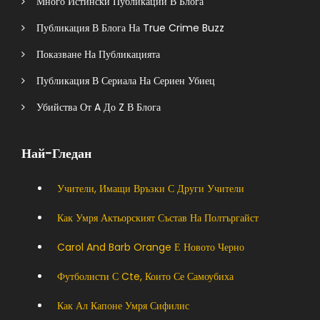
Много Истински Публикации В Блога
Публикация В Блога На True Crime Buzz
Показване На Публикацията
Публикация В Сериала На Сериен Убиец
Убийства От A До Z В Блога
Най-Гледан
Учители, Имащи Връзки С Други Учители
Как Умря Актьорският Състав На Полтъргайст
Carol And Barb Orange Е Новото Черно
Футболисти С Cte, Които Се Самоубиха
Как Ал Капоне Умря Сифилис