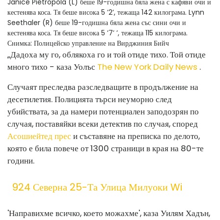
Janice Pietropola (L) беше 19-годишна бяла жена с кафяви очи и
кестенява коса. Тя беше висока 5 ’2’, тежаща 142 килограма. Lynn
Seethaler (R) беше 19-годишна бяла жена със сини очи и
кестенява коса. Тя беше висока 5 ’7’ ’, тежаща 115 килограма.
Снимка: Полицейско управление на Вирджиния Бийч
„Дадоха му го, облякоха го и той отиде тихо. Той отиде
много тихо - каза Уолъс
The New York Daily News
.
Случаят преследва разследващите в продължение на
десетилетия. Полицията търси неуморно след
убийствата, за да намери потенциален заподозрян по
случая, поставяйки всеки детектив по случая, според
Асошиейтед прес
и съставяне на преписка по делото,
която е била повече от 1300 страници в края на 80-те
години.
924 Северна 25-Та Улица Милуоки Wi
'Направихме всичко, което можахме', каза Уилям Хадън,