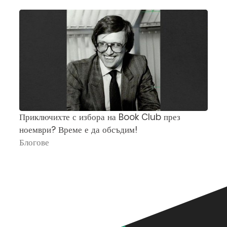
Приключихте с избора на Book Club през
Ч
ноември? Време е да обсъдим!
„
Блогове
П