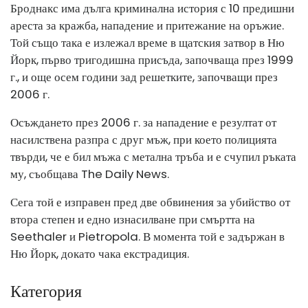
Броднакс има дълга криминална история с 10 предишни
ареста за кражба, нападение и притежание на оръжие.
Той също така е излежал време в щатския затвор в Ню
Йорк, първо тригодишна присъда, започваща през 1999
г., и още осем години зад решетките, започващи през
2006 г.
Осъждането през 2006 г. за нападение е резултат от
насилствена разпра с друг мъж, при което полицията
твърди, че е бил мъжа с метална тръба и е счупил ръката
му, съобщава The Daily News.
Сега той е изправен пред две обвинения за убийство от
втора степен и едно изнасилване при смъртта на
Seethaler и Pietropola. В момента той е задържан в
Ню Йорк, докато чака екстрадиция.
Категория