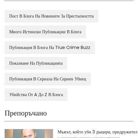
Пост В Блога На Новините За Престъпността
Много Истински Публикации В Блога
Публикация В Блога На True Crime Buzz
Показване На Публикацията
Публикация В Сериала На Сериен Убиец
Убийства От A До Z В Блога
Препоръчано
Мъжът, който уби 3 дъщери, придружител