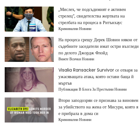
„Мислех, че подсъдимият е активен
стрелец“, свидетелства жертвата на
стрелбата на процеса в Ритънхаус
Криминални Новини
На процеса срещу Дерек Шовин някои от
съдебните заседатели имат остри възгледи
по делото Джордж Флойд
Вижте Всички Новини
Visalia Ransacker Survivor се отваря за
ужасяващата атака, която остави баща й
мъртъв
Публикация В Блога За Престъпни Новини
Втори заподозрян се признава за виновен
за убийството на жена от Мисури, която я
е прибрала в дома си
Криминални Новини