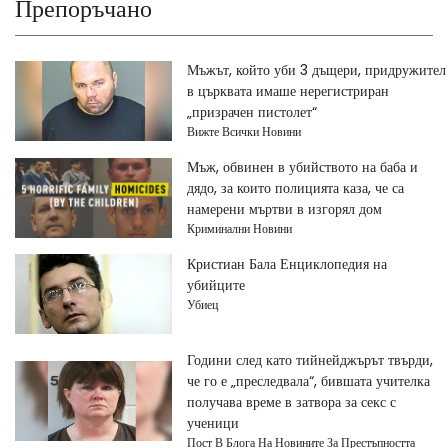
Препоръчано
Мъжът, който уби 3 дъщери, придружител
в църквата имаше нерегистриран
„призрачен пистолет“
Вижте Всички Новини
Мъж, обвинен в убийството на баба и
дядо, за които полицията каза, че са
намерени мъртви в изгорял дом
Криминални Новини
Кристиан Бала Енциклопедия на
убийците
Убиец
Години след като тийнейджърът твърди,
че го е „преследвала“, бившата учителка
получава време в затвора за секс с
ученици
Пост В Блога На Новините За Престъпността