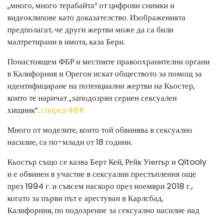
„много, много терабайта“ от цифрови снимки и
видеоклипове като доказателство. Изображенията
предполагат, че други жертви може да са били
малтретирани в имота, каза Бери.
Понастоящем ФБР и местните правоохранителни органи
в Калифорния и Орегон искат обществото за помощ за
идентифициране на потенциални жертви на Кьостер,
които те наричат ​​„заподозрян сериен сексуален
хищник“.
според ФБР.
Много от моделите, които той обвинява в сексуално
насилие, са по-млади от 18 години.
Кьостър също се казва Берт Кей, Рейк Уинтър и Qitooly
и е обвинен в участие в сексуални престъпления още
през 1994 г. и съвсем наскоро през ноември 2018 г.,
когато за първи път е арестуван в Карлсбад,
Калифорния, по подозрение за сексуално насилие над