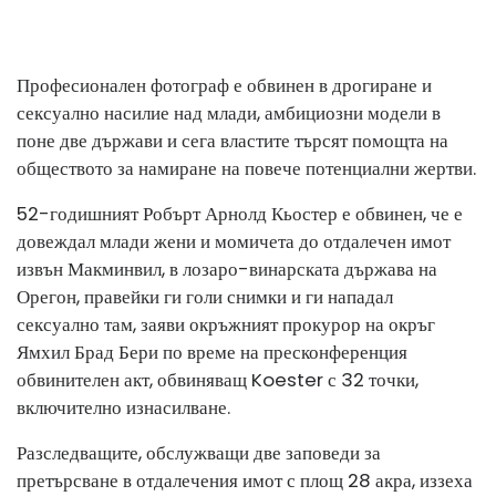
Професионален фотограф е обвинен в дрогиране и
сексуално насилие над млади, амбициозни модели в
поне две държави и сега властите търсят помощта на
обществото за намиране на повече потенциални жертви.
52-годишният Робърт Арнолд Кьостер е обвинен, че е
довеждал млади жени и момичета до отдалечен имот
извън Макминвил, в лозаро-винарската държава на
Орегон, правейки ги голи снимки и ги нападал
сексуално там, заяви окръжният прокурор на окръг
Ямхил Брад Бери по време на пресконференция
обвинителен акт, обвиняващ Koester с 32 точки,
включително изнасилване.
Разследващите, обслужващи две заповеди за
претърсване в отдалечения имот с площ 28 акра, иззеха