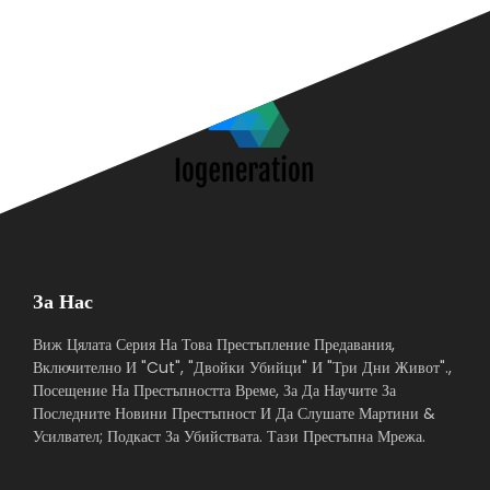
За Нас
Виж Цялата Серия На Това Престъпление Предавания,
Включително И "Cut", "Двойки Убийци" И "Три Дни Живот".,
Посещение На Престъпността Време, За Да Научите За
Последните Новини Престъпност И Да Слушате Мартини &
Усилвател; Подкаст За Убийствата. Тази Престъпна Мрежа.