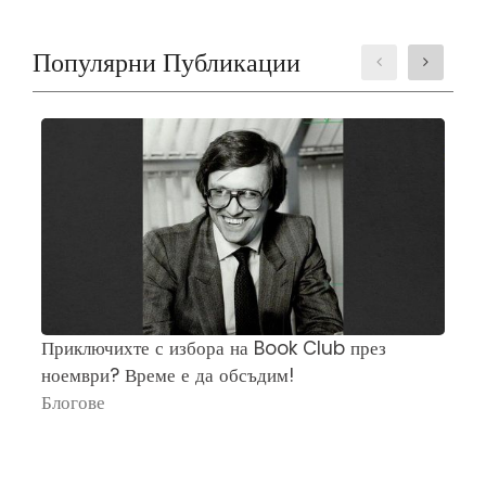
Популярни Публикации
Приключихте с избора на Book Club през
Ч
ноември? Време е да обсъдим!
„
Блогове
П