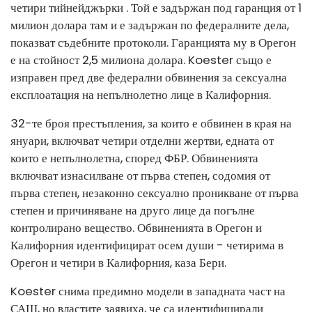
четири тийнейджърки . Той е задържан под гаранция от 1
милион долара там и е задържан по федералните дела,
показват съдебните протоколи. Гаранцията му в Орегон
е на стойност 2,5 милиона долара. Koester също е
изправен пред две федерални обвинения за сексуална
експлоатация на непълнолетно лице в Калифорния.
32-те броя престъпления, за които е обвинен в края на
януари, включват четири отделни жертви, едната от
които е непълнолетна, според ФБР. Обвиненията
включват изнасилване от първа степен, содомия от
първа степен, незаконно сексуално проникване от първа
степен и причиняване на друго лице да погълне
контролирано вещество. Обвиненията в Орегон и
Калифорния идентифицират осем души - четирима в
Орегон и четири в Калифорния, каза Бери.
Koester снима предимно модели в западната част на
САЩ, но властите заявиха, че са идентифицирали