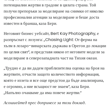
потенциални жертви в градове в цялата страна. Той
получи препоръки за моделиране на снимки от няколко
професионални агенции за моделиране и беше доста
известен в бранша, каза Бери.
Неговият бизнес уебсайт, Bert Kay Photography, е
разпръснат с лозунга: „Chasing Light: От ферма на
хълм в лозаро-винарската държава в Орегон до локации
по целия свят“, и представя някои от неговите модели за
моделиране в северозападната част на Тихия океан.
„Трудно е да ви дадем приблизителна оценка на броя на
жертвите, отчасти защото количеството информация,
която е иззета и все още предстои да бъде анализирана,
е огромно, а ние всъщност не знаем“, каза Бери.
„Напълно очакваме да има повече жертви.“
Асошиейтед прес допринесе за този доклад.