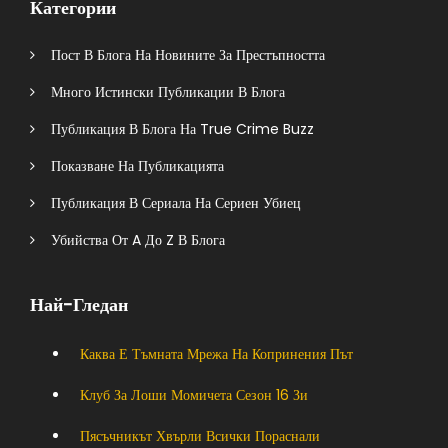
Категории
Пост В Блога На Новините За Престъпността
Много Истински Публикации В Блога
Публикация В Блога На True Crime Buzz
Показване На Публикацията
Публикация В Сериала На Сериен Убиец
Убийства От A До Z В Блога
Най-Гледан
Каква Е Тъмната Мрежа На Копринения Път
Клуб За Лоши Момичета Сезон 16 Зи
Пясъчникът Хвърли Всички Пораснали