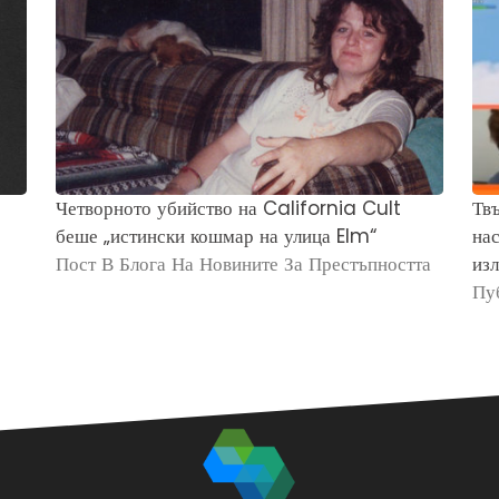
Четворното убийство на California Cult
Твъ
беше „истински кошмар на улица Elm“
нас
Пост В Блога На Новините За Престъпността
изл
Пу