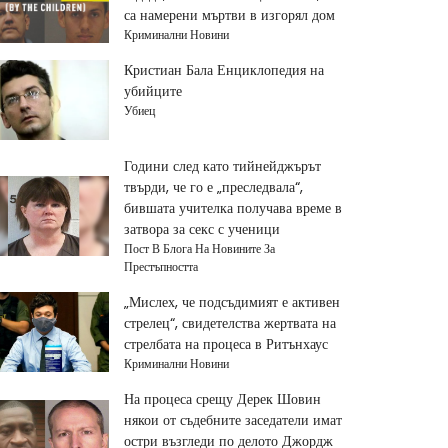
са намерени мъртви в изгорял дом
Криминални Новини
Кристиан Бала Енциклопедия на
убийците
Убиец
Години след като тийнейджърът
твърди, че го е „преследвала“,
бившата учителка получава време в
затвора за секс с ученици
Пост В Блога На Новините За
Престъпността
„Мислех, че подсъдимият е активен
стрелец“, свидетелства жертвата на
стрелбата на процеса в Ритънхаус
Криминални Новини
На процеса срещу Дерек Шовин
някои от съдебните заседатели имат
остри възгледи по делото Джордж