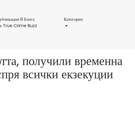
Категории
убликация В Блога
Категории
Публикация
а True Crime Buzz
В
Блога
На
True
ртта, получили временна
Crime
Buzz
спря всички екзекуции