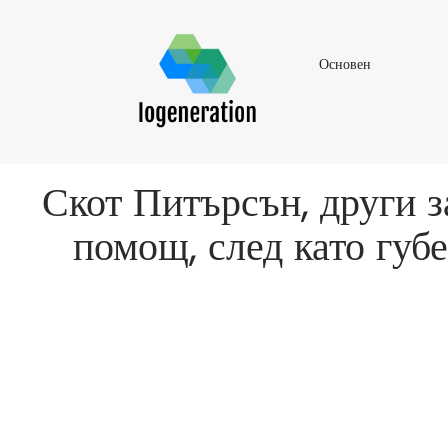
Основен
Основен
Скот Питърсън, други з
помощ, след като губ