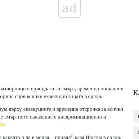
ad
затворници в присъдата за смърт, временно пощадени
К
орния спря всички екзекуции в щата в сряда.
ум върху екзекуциите и временна отсрочка за всички
 че смъртното наказание е дискриминационно и
es
.
 каквато и да е мярка - провал“, каза Нюсъм в сряда.