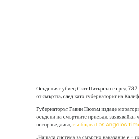
Осъденият убиец Скот Питърсън е сред 737 
от смъртта, след като губернаторът на Калиф
Губернаторът Гавин Нюзъм издаде моратори
осъдени на смъртните присъди, заявявайки,
несправедливо,
съобщава Los Angeles Tim
„Нашата система за смъртно наказание е - по