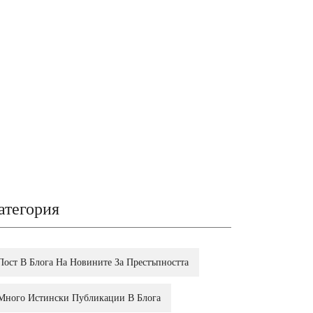
атегория
Пост В Блога На Новините За Престъпността
Много Истински Публикации В Блога