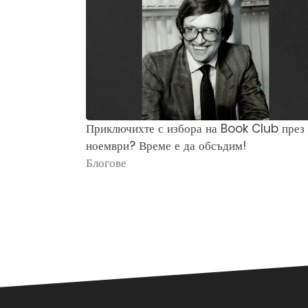
Приключихте с избора на Book Club през
ноември? Време е да обсъдим!
Блогове