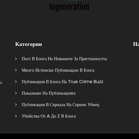
Категории
Н
Пост В Блога На Новините За Престъпността
Много Истински Публикации В Блога
Публикация В Блога На True Crime Buzz
а.
Показване На Публикацията
Публикация В Сериала На Сериен Убиец
Убийства От A До Z В Блога