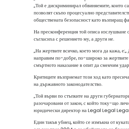
„Той е дискриминирал обвиняемите, които са
позволят скъпо процесуално представителств
обществената безопасност като възпиращ фа
На пресконференция той описа изслушване от
съгласиха с решението му, а други не.
„На жертвите всичко, което мога да кажа, е:
направим по-добре, по-широко за жертвите в
смъртното наказание в опит да смекчим удар н
Критиците възприемат този ход като пресича
на държавното законодателство.
„Той върви по стъпките на други губернатори,
разочаровани от закон, с който току-що личн
юридически директор на Legal Legal Lega
Един такъв убиец, който се измъкна от куката