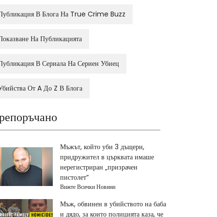
Публикация В Блога На True Crime Buzz
Показване На Публикацията
Публикация В Сериала На Сериен Убиец
Убийства От A До Z В Блога
репоръчано
Мъжът, който уби 3 дъщери,
придружител в църквата имаше
нерегистриран „призрачен
пистолет“
Вижте Всички Новини
Мъж, обвинен в убийството на баба
и дядо, за които полицията каза, че