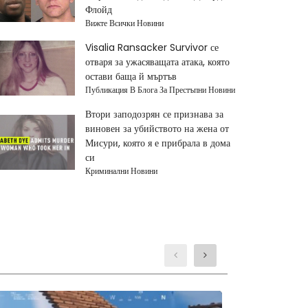
Флойд
Вижте Всички Новини
Visalia Ransacker Survivor се
отваря за ужасяващата атака, която
остави баща й мъртъв
Публикация В Блога За Престъпни Новини
Втори заподозрян се признава за
виновен за убийството на жена от
Мисури, която я е прибрала в дома
си
Криминални Новини