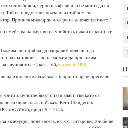
 психично болни, черни и кафяви или не могат да си
о. Той не предоставя полза или стойност за
ктор. Пропиля милиарди долари на данъкоплатците. '
 семейства на жертви на убийства, някои от които се
„ Дължим ви и трябва да направим повече и да
 това състояние ... но не можем да приложим
а случилото се ', каза той,
съгласно NPR
.
П
не на изпълнителната власт и просто пренебрегване
 които злоупотребяват с тази власт, тъй като са
о не са били съгласни“, каза Кент Шайдегер,
l Foundation, пред LA Times.
 за екзекуция, поне засега, е Скот Питърсън. Той беше