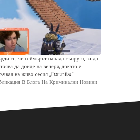
рди се, че геймърът напада съпруга, за да
Защо хората 
тоява да дойде на вечеря, докато е
убийството н
ъчвал на живо сесия „Fortnite“
Брайън Кобе
бликация В Блога На Криминални Новини
Публикация в