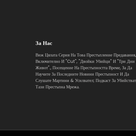
За Нас
Виж Цялата Серия На Това Престъпление Предавания,
Включително И "Cut", "Двойки Убийци" И "Три Дни
Живот"., Посещение На Престъпността Време, За Да
Научите За Последните Новини Престъпност И Да
Слушате Мартини & Усилвател; Подкаст За Убийстват
Тази Престъпна Мрежа.