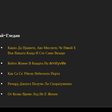
ай-Гледан
Какво Да Правите, Ако Мислите, Че Някой Е
Във Вашата Къща И Сте Сами Вкъщи
Който Живее В Къщата На Amityville
Как Са Се Убили Небесната Порта
Ричард Джеуел Получи Ли Споразумение
От Колко Време Лед Не Е Женен