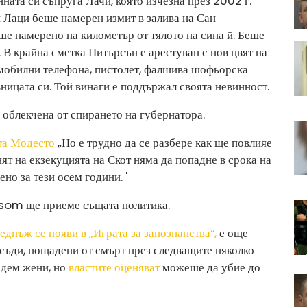
ната си съпруга Лачи, която изчезна през 2002 г.
 Лаци беше намерен измит в залива на Сан
е намерено на километър от тялото на сина й. Беше
 В крайна сметка Питърсън е арестуван с нов цвят на
 мобилни телефона, пистолет, фалшива шофьорска
ницата си. Той винаги е поддържал своята невинност.
 облекчена от спирането на губернатора.
та Модесто
„Но е трудно да се разбере как ще повлияе
нят на екзекуцията на Скот няма да попадне в срока на
о за тези осем години. '
som ще приеме същата политика.
еднъж се появи в „Играта за запознанства“,
е още
исъди, пощадени от смърт през следващите няколко
едем жени, но
властите оценяват
можеше да убие до