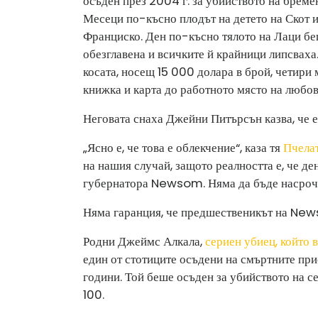
осъден през 2004 г. за убийството на бремен
Месеци по-късно плодът на детето на Скот и
Франциско. Ден по-късно тялото на Лаци беш
обезглавена и всичките й крайници липсваха.
косата, носещ 15 000 долара в брой, четири
книжка и карта до работното място на любов
Неговата снаха Джейни Питърсън казва, че е
„Ясно е, че това е облекчение“, каза тя
Пчела
на нашия случай, защото реалността е, че де
губернатора Newsom. Няма да бъде насрочен
Няма гаранция, че предшественикът на New
Родни Джеймс Алкала,
сериен убиец, който в
един от стотиците осъдени на смъртните пр
години. Той беше осъден за убийството на с
100.