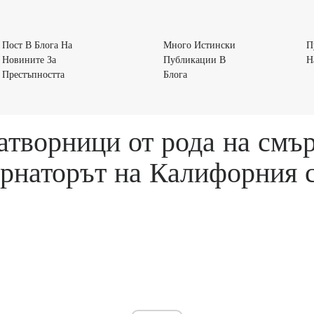
Пост В Блога На
Много Истински
П
Новините За
Публикации В
Н
Пост
Много
Престъпността
Блога
В
Истински
Блога
Публикации
На
В
атворници от рода на смъ
Новините
Блога
За
ернаторът на Калифорния 
Престъпността