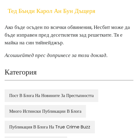
Тед Бънди Карол Ан Бун Дъщеря
Ако бъде осъден по всички обвинения, Несбит може да
бъде изправен пред десетилетия зад решетките. Тя е
майка на син тийнейджър.
Асошиейтед прес допринесе за този доклад.
Категория
Пост В Блога На Новините За Престъпността
Много Истински Публикации В Блога
Публикация В Блога На True Crime Buzz