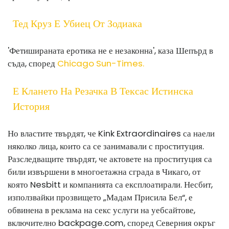
Тед Круз Е Убиец От Зодиака
'Фетишираната еротика не е незаконна', каза Шепърд в
съда, според
Chicago Sun-Times.
Е Клането На Резачка В Тексас Истинска
История
Но властите твърдят, че Kink Extraordinaires са наели
няколко лица, които са се занимавали с проституция.
Разследващите твърдят, че актовете на проституция са
били извършени в многоетажна сграда в Чикаго, от
която Nesbitt и компанията са експлоатирали. Несбит,
използвайки прозвището „Мадам Присила Бел“, е
обвинена в реклама на секс услуги на уебсайтове,
включително
backpage.com
, според Северния окръг