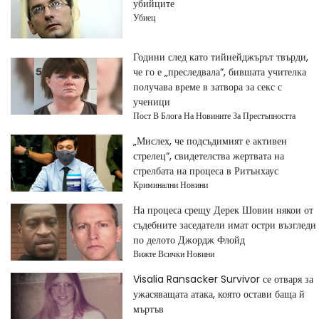
убийците
Убиец
Години след като тийнейджърът твърди,
че го е „преследвала“, бившата учителка
получава време в затвора за секс с
ученици
Пост В Блога На Новините За Престъпността
„Мислех, че подсъдимият е активен
стрелец“, свидетелства жертвата на
стрелбата на процеса в Ритънхаус
Криминални Новини
На процеса срещу Дерек Шовин някои от
съдебните заседатели имат остри възгледи
по делото Джордж Флойд
Вижте Всички Новини
Visalia Ransacker Survivor се отваря за
ужасяващата атака, която остави баща й
мъртъв