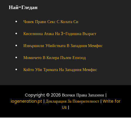
Най-Гледан
Човек Прави Секс С Колата Си
Киселинна Атака На 3-Годишна Възраст
Извършили Убийствата В Западния Мемфис
Момичето В Килера Пълен Епизод
Който Уби Тримата На Западния Мемфис
Copyright © 2026 Всички Права Запазени |
iogeneration.pt
|
Декларация За Поверителност
|
Write for
Us
|