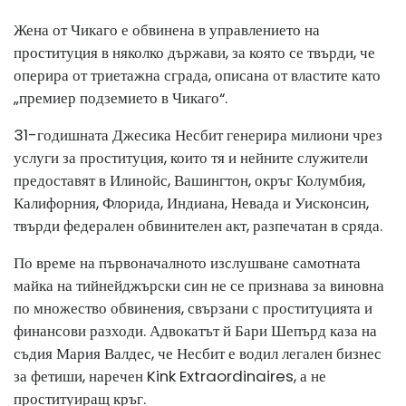
Жена от Чикаго е обвинена в управлението на
проституция в няколко държави, за която се твърди, че
оперира от триетажна сграда, описана от властите като
„премиер подземието в Чикаго“.
31-годишната Джесика Несбит генерира милиони чрез
услуги за проституция, които тя и нейните служители
предоставят в Илинойс, Вашингтон, окръг Колумбия,
Калифорния, Флорида, Индиана, Невада и Уисконсин,
твърди федерален обвинителен акт, разпечатан в сряда.
По време на първоначалното изслушване самотната
майка на тийнейджърски син не се признава за виновна
по множество обвинения, свързани с проституцията и
финансови разходи. Адвокатът й Бари Шепърд каза на
съдия Мария Валдес, че Несбит е водил легален бизнес
за фетиши, наречен Kink Extraordinaires, а не
проституиращ кръг.