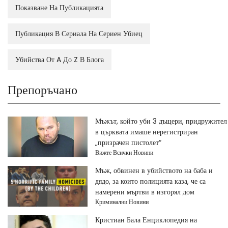
Показване На Публикацията
Публикация В Сериала На Сериен Убиец
Убийства От A До Z В Блога
Препоръчано
Мъжът, който уби 3 дъщери, придружител
в църквата имаше нерегистриран
„призрачен пистолет“
Вижте Всички Новини
Мъж, обвинен в убийството на баба и
дядо, за които полицията каза, че са
намерени мъртви в изгорял дом
Криминални Новини
Кристиан Бала Енциклопедия на