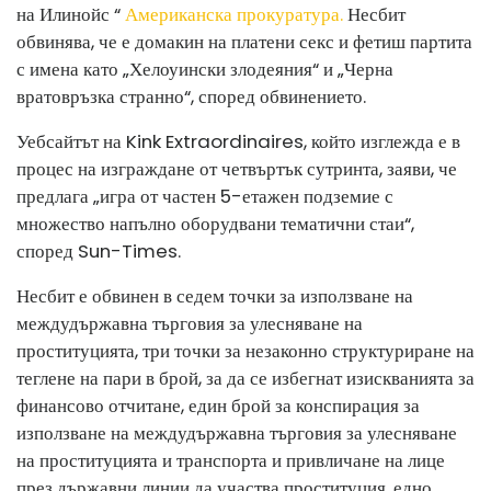
на Илинойс “
Американска прокуратура.
Несбит
обвинява, че е домакин на платени секс и фетиш партита
с имена като „Хелоуински злодеяния“ и „Черна
вратовръзка странно“, според обвинението.
Уебсайтът на Kink Extraordinaires, който изглежда е в
процес на изграждане от четвъртък сутринта, заяви, че
предлага „игра от частен 5-етажен подземие с
множество напълно оборудвани тематични стаи“,
според Sun-Times.
Несбит е обвинен в седем точки за използване на
междудържавна търговия за улесняване на
проституцията, три точки за незаконно структуриране на
теглене на пари в брой, за да се избегнат изискванията за
финансово отчитане, един брой за конспирация за
използване на междудържавна търговия за улесняване
на проституцията и транспорта и привличане на лице
през държавни линии да участва проституция, едно