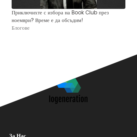
Приключихте с избора на Book Club през
Ч
ноември? Време е да обсъдим!
„
Блогове
П
За Нас