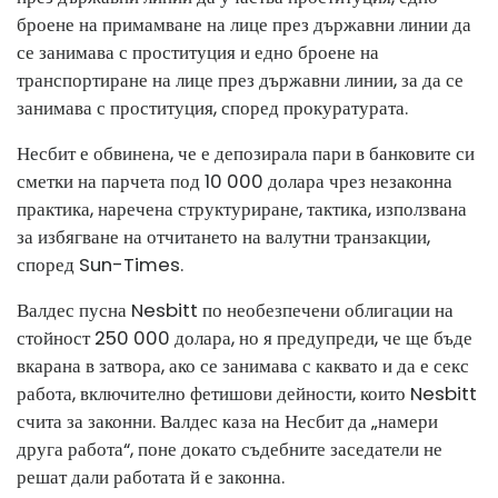
броене на примамване на лице през държавни линии да
се занимава с проституция и едно броене на
транспортиране на лице през държавни линии, за да се
занимава с проституция, според прокуратурата.
Несбит е обвинена, че е депозирала пари в банковите си
сметки на парчета под 10 000 долара чрез незаконна
практика, наречена структуриране, тактика, използвана
за избягване на отчитането на валутни транзакции,
според Sun-Times.
Валдес пусна Nesbitt по необезпечени облигации на
стойност 250 000 долара, но я предупреди, че ще бъде
вкарана в затвора, ако се занимава с каквато и да е секс
работа, включително фетишови дейности, които Nesbitt
счита за законни. Валдес каза на Несбит да „намери
друга работа“, поне докато съдебните заседатели не
решат дали работата й е законна.