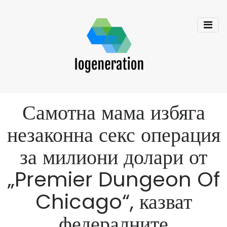
Самотна мама избяга
незаконна секс операция
за милиони долари от
„Premier Dungeon Of
Chicago“, казват
федералните