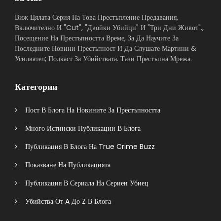
Виж Цялата Серия На Това Престъпление Предавания,
Включително И "Cut", "Двойки Убийци" И "Три Дни Живот".,
Посещение На Престъпността Време, За Да Научите За
Последните Новини Престъпност И Да Слушате Мартини &
Усилвател; Подкаст За Убийствата. Тази Престъпна Мрежа.
Категории
Пост В Блога На Новините За Престъпността
Много Истински Публикации В Блога
Публикация В Блога На True Crime Buzz
Показване На Публикацията
Публикация В Сериала На Сериен Убиец
Убийства От A До Z В Блога