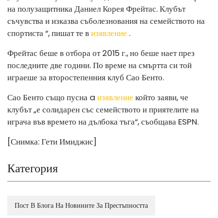
на полузащитника Даниел Корея Фрейтас. Клубът
съчувства и изказва съболезнования на семейството на
спортиста “, пишат те в
изявление
.
Фрейтас беше в отбора от 2015 г., но беше нает през
последните две години. По време на смъртта си той
играеше за второстепенния клуб Сао Бенто.
Сао Бенто също пусна a
изявление
който заяви, че
клубът „е солидарен със семейството и приятелите на
играча във времето на дълбока тъга“, съобщава ESPN.
[Снимка: Гети Имиджис]
Категория
Пост В Блога На Новините За Престъпността