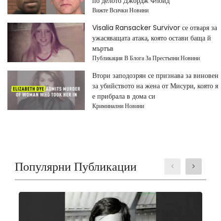
по делото Джордж Флойд
Вижте Всички Новини
Visalia Ransacker Survivor се отваря за
ужасяващата атака, която остави баща й
мъртъв
Публикация В Блога За Престъпни Новини
Втори заподозрян се признава за виновен
за убийството на жена от Мисури, която я
е прибрала в дома си
Криминални Новини
Популярни Публикации