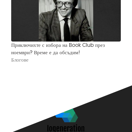
Приключихте с избора на Book Club през
Ч
ноември? Време е да обсъдим!
„
Блогове
П