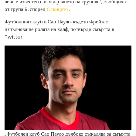
вече е известен с изхвърлянето на трупове“, съобщиха
от група B, според
Слънцето
.
Футболният клуб в Сао Пауло, където Фрейтас
изпълняваше ролята на халф, потвърди смъртта в
Twitter.
„Футболен клуб Сао Пауло дълбоко съжалява за смъртта