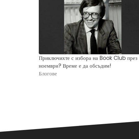
Приключихте с избора на Book Club през
ноември? Време е да обсъдим!
Блогове