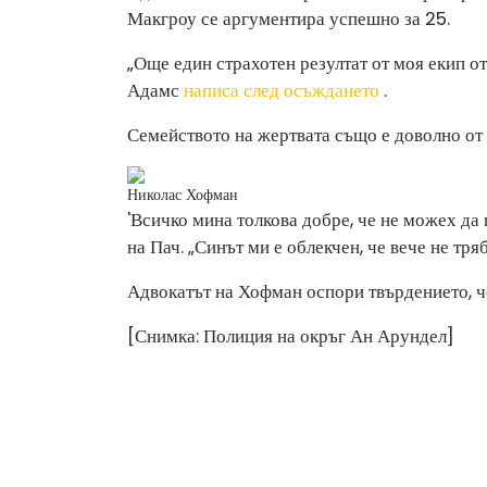
Макгроу се аргументира успешно за 25.
„Още един страхотен резултат от моя екип от
Адамс
написа след осъждането
.
Семейството на жертвата също е доволно от 
Николас Хофман
'Всичко мина толкова добре, че не можех да 
на Пач. „Синът ми е облекчен, че вече не тряб
Адвокатът на Хофман оспори твърдението, че
[Снимка: Полиция на окръг Ан Арундел]