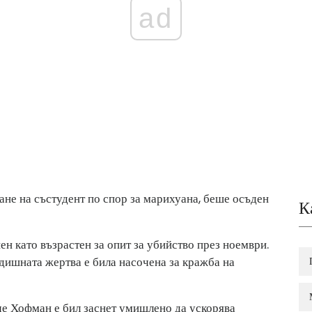
ad
не на състудент по спор за марихуана, беше осъден
К
ен като възрастен за опит за убийство през ноември.
дишната жертва е била насочена за кражба на
че Хофман е бил заснет умишлено да ускорява