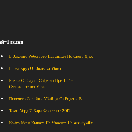
ай-Гледан
Е Законно Робството Навсякъде По Света Днес
Е Тед Круз От Зодиака Убиец
Какво Се Случи С Джош При Най-
Смъртоносния Улов
Повечето Серийни Убийци Са Родени В
Томи Уорд И Карл Фонтенот 2012
Който Купи Къщата На Ужасите На Amityville