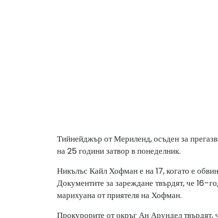
Тийнейджър от Мериленд, осъден за прегазва
на 25 години затвор в понеделник.
Никълъс Кайл Хофман е на 17, когато е обвин
Документите за зареждане твърдят, че 16-го
марихуана от приятеля на Хофман.
Прокурорите от окръг Ан Арундел твърдят, 