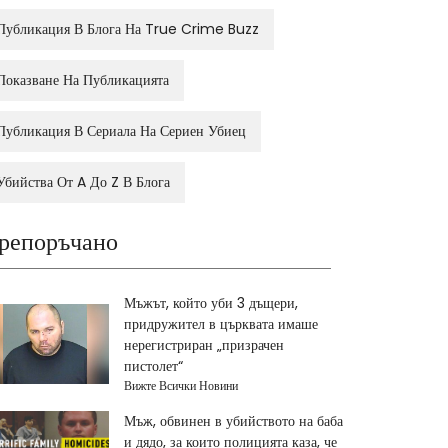
Публикация В Блога На True Crime Buzz
Показване На Публикацията
Публикация В Сериала На Сериен Убиец
Убийства От A До Z В Блога
репоръчано
Мъжът, който уби 3 дъщери,
придружител в църквата имаше
нерегистриран „призрачен
пистолет“
Вижте Всички Новини
Мъж, обвинен в убийството на баба
и дядо, за които полицията каза, че