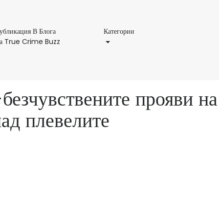
Категории
убликация В Блога
Категории
Публикация
а True Crime Buzz
В
Блога
На
True
безчувствените прояви на
Crime
Buzz
над плевелите