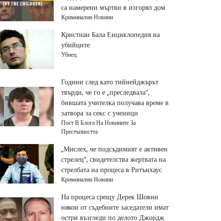
са намерени мъртви в изгорял дом
Криминални Новини
Кристиан Бала Енциклопедия на
убийците
Убиец
Години след като тийнейджърът
твърди, че го е „преследвала“,
бившата учителка получава време в
затвора за секс с ученици
Пост В Блога На Новините За
Престъпността
„Мислех, че подсъдимият е активен
стрелец“, свидетелства жертвата на
стрелбата на процеса в Ритънхаус
Криминални Новини
На процеса срещу Дерек Шовин
някои от съдебните заседатели имат
остри възгледи по делото Джордж