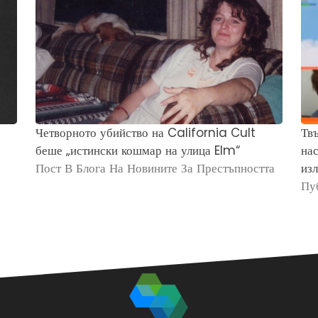
Четворното убийство на California Cult
Твъ
беше „истински кошмар на улица Elm“
нас
Пост В Блога На Новините За Престъпността
изл
Пу