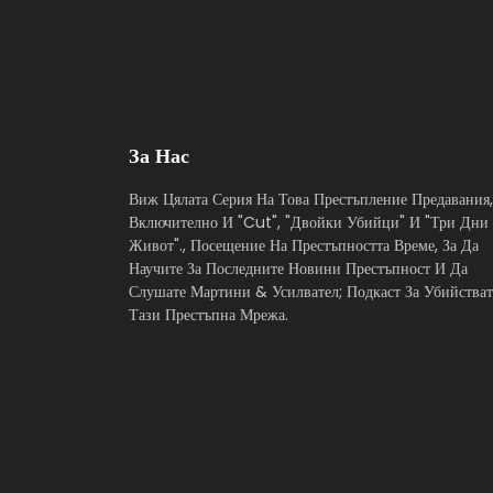
За Нас
Виж Цялата Серия На Това Престъпление Предавания,
Включително И "Cut", "Двойки Убийци" И "Три Дни
Живот"., Посещение На Престъпността Време, За Да
Научите За Последните Новини Престъпност И Да
Слушате Мартини & Усилвател; Подкаст За Убийстват
Тази Престъпна Мрежа.