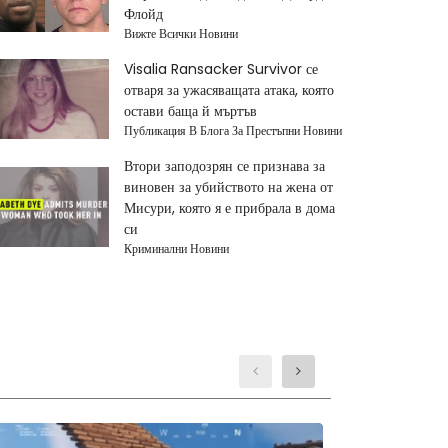
Флойд
Вижте Всички Новини
Visalia Ransacker Survivor се
отваря за ужасяващата атака, която
остави баща й мъртъв
Публикация В Блога За Престъпни Новини
Втори заподозрян се признава за
виновен за убийството на жена от
Мисури, която я е прибрала в дома
си
Криминални Новини