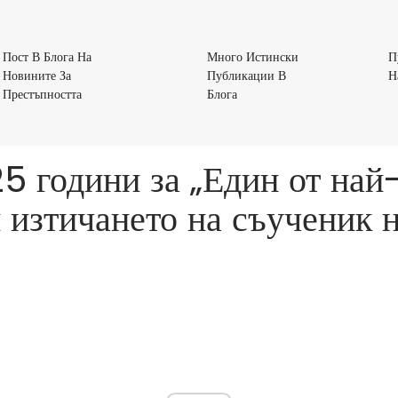
Пост В Блога На
Много Истински
П
Новините За
Публикации В
Н
Пост
Много
Престъпността
Блога
В
Истински
Блога
Публикации
На
В
5 години за „Един от най-
Новините
Блога
За
 изтичането на съученик 
Престъпността