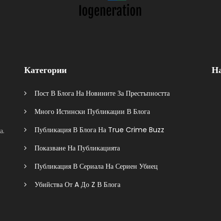
Категории
Н
Пост В Блога На Новините За Престъпността
Много Истински Публикации В Блога
Публикация В Блога На True Crime Buzz
а.
Показване На Публикацията
Публикация В Сериала На Сериен Убиец
Убийства От A До Z В Блога