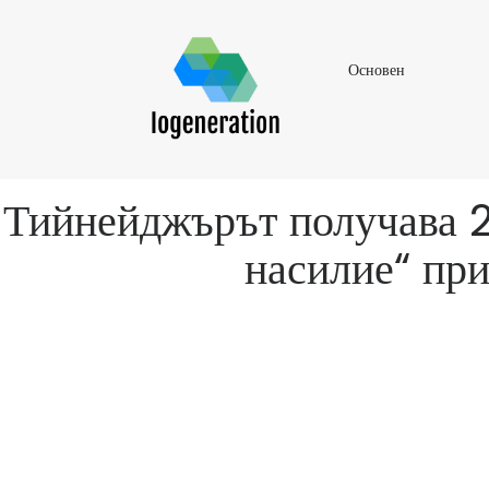
Основен
Основен
Тийнейджърът получава 2
насилие“ при