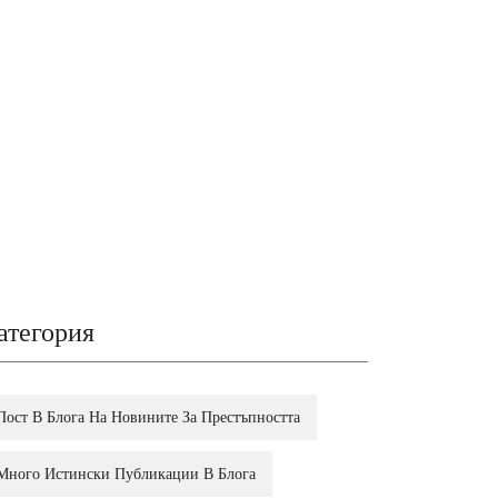
атегория
Пост В Блога На Новините За Престъпността
Много Истински Публикации В Блога