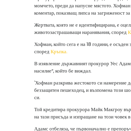
момчето, преди да напусне мястото. Хофман
коментар, показващ липса на загриженост за
Жертвата, която не е идентифицирана, е оцел
животозастрашаващи наранявания, според
К
Хофман, който сега е на 18 години, е осъден 
според
Кръпка.
В изявление държавният прокурор Уес Адамс
насилие“, който бе виждал.
'Хофман разкрива жестокото си намерение д
беззащитен пешеходец, и възпомена този шок
си.
Той кредитира прокурора Майк Макгроу вър
на тази присъда и изпращане на този човек в 
Адамс отбеляза, че първоначално е препоръч