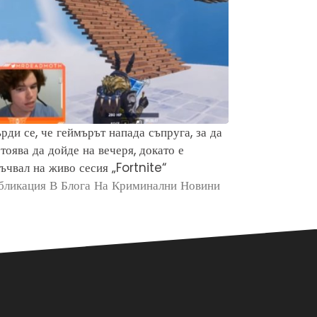
рди се, че геймърът напада съпруга, за да
Защо хората 
тоява да дойде на вечеря, докато е
убийството н
ъчвал на живо сесия „Fortnite“
Брайън Кобе
бликация В Блога На Криминални Новини
Публикация в