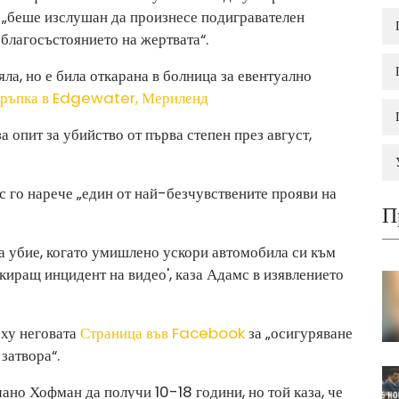
 „беше изслушан да произнесе подигравателен
 благосъстоянието на жертвата“.
яла, но е била откарана в болница за евентуално
ръпка в Edgewater, Мериленд
за опит за убийство от първа степен през август,
 го нарече „един от най-безчувствените прояви на
П
а убие, когато умишлено ускори автомобила си към
иращ инцидент на видео', каза Адамс в изявлението
ху неговата
Страница във Facebook
за „осигуряване
затвора“.
ано Хофман да получи 10-18 години, но той каза, че