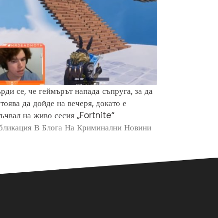
рди се, че геймърът напада съпруга, за да
Защо хората 
тоява да дойде на вечеря, докато е
убийството н
ъчвал на живо сесия „Fortnite“
Брайън Кобе
бликация В Блога На Криминални Новини
Публикация в