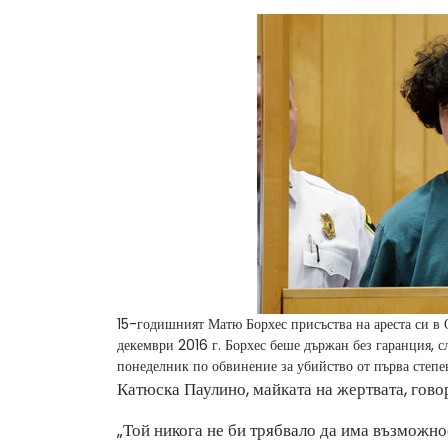
15-годишният Матю Борхес присъства на ареста си в 
декември 2016 г. Борхес беше държан без гаранция, сл
понеделник по обвинение за убийство от първа степе
Катюска Паулино, майката на жертвата, гово
„Той никога не би трябвало да има възможнос