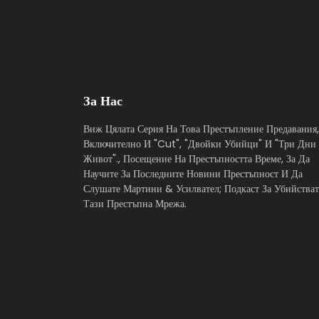
За Нас
Виж Цялата Серия На Това Престъпление Предавания,
Включително И "Cut", "Двойки Убийци" И "Три Дни
Живот"., Посещение На Престъпността Време, За Да
Научите За Последните Новини Престъпност И Да
Слушате Мартини & Усилвател; Подкаст За Убийстват
Тази Престъпна Мрежа.