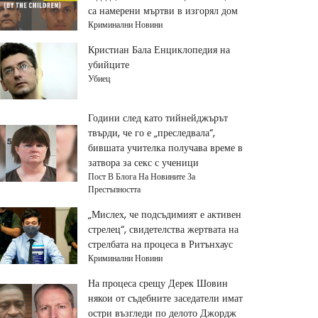
са намерени мъртви в изгорял дом
Криминални Новини
Кристиан Бала Енциклопедия на
убийците
Убиец
Години след като тийнейджърът
твърди, че го е „преследвала“,
бившата учителка получава време в
затвора за секс с ученици
Пост В Блога На Новините За
Престъпността
„Мислех, че подсъдимият е активен
стрелец“, свидетелства жертвата на
стрелбата на процеса в Ритънхаус
Криминални Новини
На процеса срещу Дерек Шовин
някои от съдебните заседатели имат
остри възгледи по делото Джордж