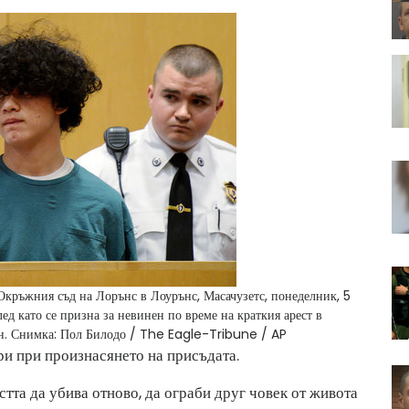
Окръжния съд на Лорънс в Лоурънс, Масачузетс, понеделник, 5
ед като се призна за невинен по време на краткия арест в
н.
Снимка: Пол Билодо / The Eagle-Tribune / AP
ри при произнасянето на присъдата.
тта да убива отново, да ограби друг човек от живота