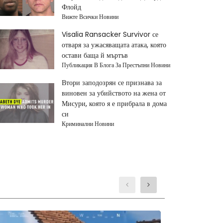
Флойд
Вижте Всички Новини
Visalia Ransacker Survivor се
отваря за ужасяващата атака, която
остави баща й мъртъв
Публикация В Блога За Престъпни Новини
Втори заподозрян се признава за
виновен за убийството на жена от
Мисури, която я е прибрала в дома
си
Криминални Новини