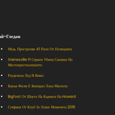
ай-Гледан
Мъж, Прострелян 41 Пъти От Полицията
Gainesville Fl Сериен Убиец Снимки На
Местопрестъплението
Разделиха Лед И Кокос
Какъв Филм Е Копирал Лука Магнота
Bigfoot От Шоуто На Кърмата На Howard
Стефани От Клуб За Лоши Момичета 2016