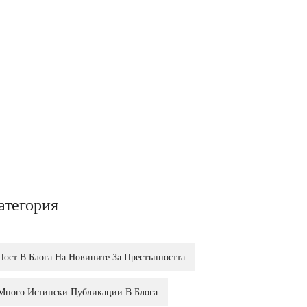
атегория
Пост В Блога На Новините За Престъпността
Много Истински Публикации В Блога