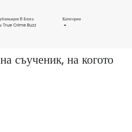
Категории
убликация В Блога
Категории
Публикация
а True Crime Buzz
В
Блога
На
True
на съученик, на когото
Crime
Buzz