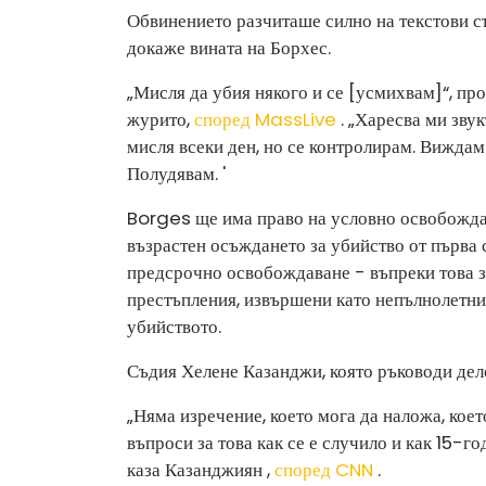
Обвинението разчиташе силно на текстови съ
докаже вината на Борхес.
„Мисля да убия някого и се [усмихвам]“, про
журито,
според MassLive
. „Харесва ми звук
мисля всеки ден, но се контролирам. Виждам 
Полудявам. '
Borges ще има право на условно освобожда
възрастен осъждането за убийство от първа 
предсрочно освобождаване - въпреки това з
престъпления, извършени като непълнолетни.
убийството.
Съдия Хелене Казанджи, която ръководи дело
„Няма изречение, което мога да наложа, кое
въпроси за това как се е случило и как 15-г
каза Казанджиян ,
според CNN
.