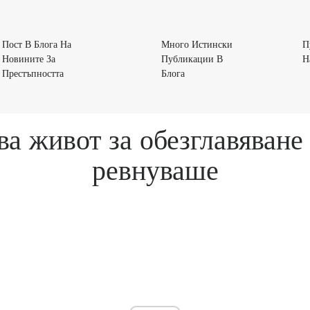
Пост В Блога На
Много Истински
П
Новините За
Публикации В
Н
Пост
Много
Престъпността
Блога
В
Истински
Блога
Публикации
На
В
 живот за обезглавяване 
Новините
Блога
За
ревнуваше
Престъпността