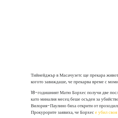
Тийнейджър в Масачузетс ще прекара живота 
когото завиждаше, че прекарва време с моми
18-годишният Матю Борхес получи две посл
като миналия месец беше осъден за убийство
Вилория-Паулино бяха открити от проходилка
Прокурорите заявиха, че Борхес
е убил своя