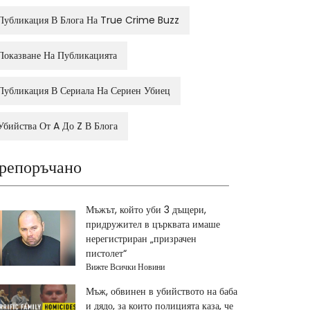
Публикация В Блога На True Crime Buzz
Показване На Публикацията
Публикация В Сериала На Сериен Убиец
Убийства От A До Z В Блога
репоръчано
Мъжът, който уби 3 дъщери,
придружител в църквата имаше
нерегистриран „призрачен
пистолет“
Вижте Всички Новини
Мъж, обвинен в убийството на баба
и дядо, за които полицията каза, че