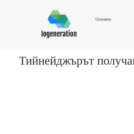
Основен
Основен
Тийнейджърът получава