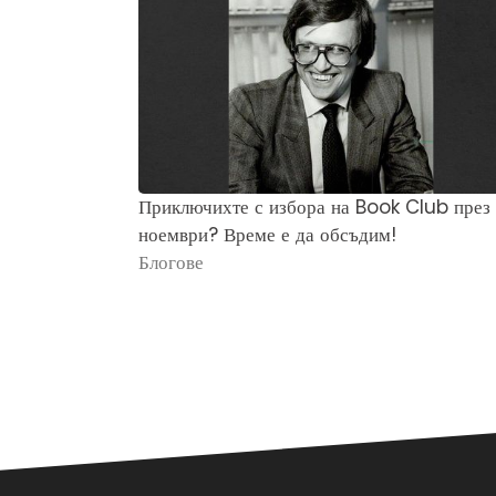
Приключихте с избора на Book Club през
ноември? Време е да обсъдим!
Блогове