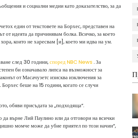
общения и социални медии като доказателство, за да
четох един от текстовете на Борхес, представен на
ът от идеята да причинявам болка. Всичко, за което
хора, които не харесвам [и], което ми идва на ум.
ване след 30 години,
според NBC News
. За
степен би означавало липса на възможност за
П
аконът от Масачузетс изисква изключения за
 Борхес беше на 15 години, когато се случи
то, обяви присъдата за „подходяща“.
то да върне Лий Паулино или да отговори на всички
одишно момче може да убие приятел по този начин“,