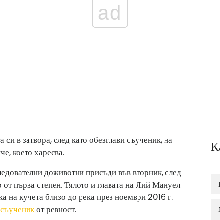
ad
си в затвора, след като обезглави съученик, на
К
че, което харесва.
едователни доживотни присъди във вторник, след
 от първа степен. Тялото и главата на Лий Мануел
 на кучета близо до река през ноември 2016 г.
 съученик
от ревност.