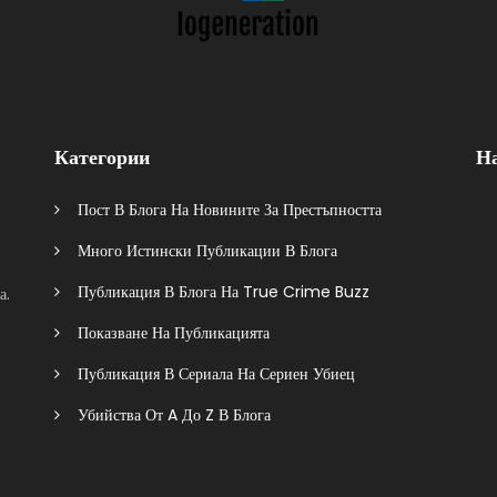
Категории
Н
Пост В Блога На Новините За Престъпността
Много Истински Публикации В Блога
Публикация В Блога На True Crime Buzz
а.
Показване На Публикацията
Публикация В Сериала На Сериен Убиец
Убийства От A До Z В Блога