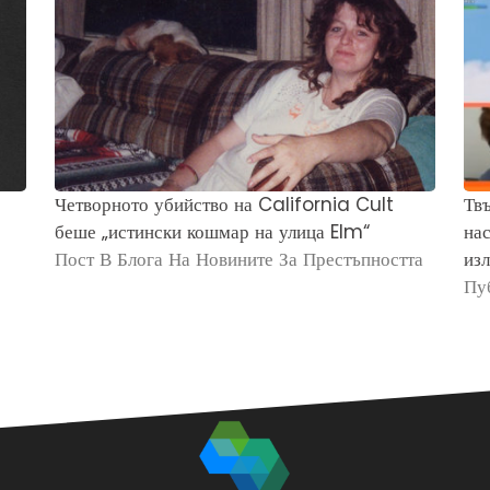
Четворното убийство на California Cult
Твъ
беше „истински кошмар на улица Elm“
нас
Пост В Блога На Новините За Престъпността
изл
Пу