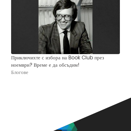
Приключихте с избора на Book Club през
Ч
ноември? Време е да обсъдим!
„
Блогове
П