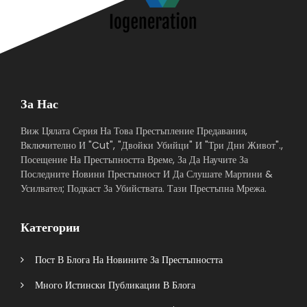
За Нас
Виж Цялата Серия На Това Престъпление Предавания,
Включително И "Cut", "Двойки Убийци" И "Три Дни Живот".,
Посещение На Престъпността Време, За Да Научите За
Последните Новини Престъпност И Да Слушате Мартини &
Усилвател; Подкаст За Убийствата. Тази Престъпна Мрежа.
Категории
Пост В Блога На Новините За Престъпността
Много Истински Публикации В Блога