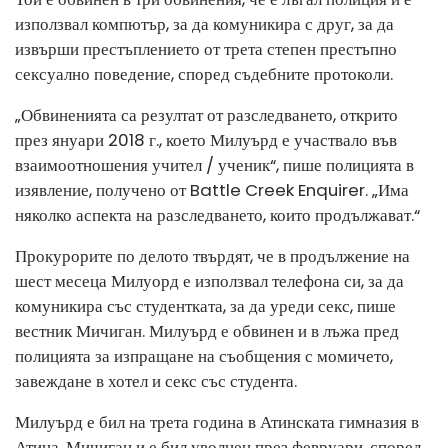
използвал компютър, за да комуникира с друг, за да
извърши престъплението от трета степен престъпно
сексуално поведение, според съдебните протоколи.
„Обвиненията са резултат от разследването, открито
през януари 2018 г., което Милуърд е участвало във
взаимоотношения учител / ученик“, пише полицията в
изявление, получено от Battle Creek Enquirer. „Има
няколко аспекта на разследването, които продължават.“
Прокурорите по делото твърдят, че в продължение на
шест месеца Милуорд е използвал телефона си, за да
комуникира със студентката, за да уреди секс, пише
вестник Мичиган. Милуърд е обвинен и в лъжа пред
полицията за изпращане на съобщения с момичето,
завеждане в хотел и секс със студента.
Милуърд е бил на трета година в Атинската гимназия в
Атина, Мичиган и е бил уволнен през февруари, според