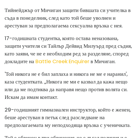
Тийнейджър от Мичиган защити бившата си учителка в
съда в понеделник, след като той беше уволнен и
арестуван за предполагаема сексуална връзка с нея.
17-годишната студентка, която остава неназована,
защити учителя си Тайлър Дейвид Милуърд пред съдия,
като заяви, че не е необходим ред за разделяне, според
докладите на
Battle Creek Enquirer
в Мичиган.
'Той никога не е бил заплаха и никога не ме е наранил',
каза студентката. „Никога не ми е казвал да кажа нещо
или да ме подтиква да направя нещо против волята си.
Искам да имам контакт.
29-годишният гимназиален инструктор, който е женен,
беше арестуван в петък след разследване на
предполагаемата му неподходяща връзка с ученичката.
Той е обвинен в три обвинения, че е лъгал полиция и е