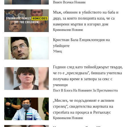
Вижте Всички Новини
Мъж, обвинен в убийството на баба и
дядо, за които полицията каза, че са
намерени мъртви в изгорял дом
Криминални Новини
Кристиан Бала Енциклопедия на
убийците
Убиец
Години след като тийнейджърът твърди,
че го е „преследвала“, бившата учителка
получава време в затвора за секс с
ученици
Пост В Блога На Новините За Престъпността
„Мислех, че подсъдимият е активен
стрелец“, свидетелства жертвата на
стрелбата на процеса в Ритънхаус
Криминални Новини