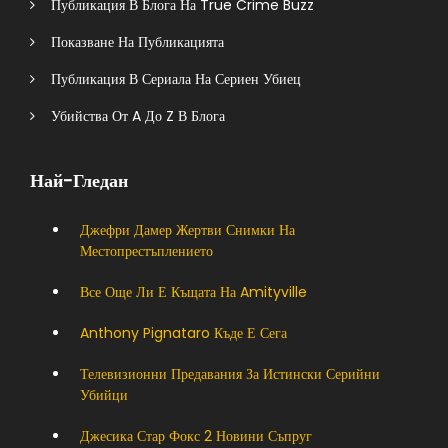
Публикация В Блога На True Crime Buzz
Показване На Публикацията
Публикация В Сериала На Сериен Убиец
Убийства От A До Z В Блога
Най-Гледан
Джефри Дамер Жертви Снимки На
Местопрестъплението
Все Още Ли Е Къщата На Amityville
Anthony Pignataro Къде Е Сега
Телевизионни Предавания За Истински Серийни
Убийци
Джесика Стар Фокс 2 Новини Съпруг