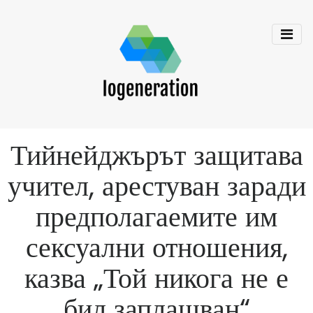
Тийнейджърът защитава
учител, арестуван заради
предполагаемите им
сексуални отношения,
казва „Той никога не е
бил заплашван“