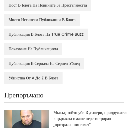
Пост В Блога На Новините За Престъпността
Много Истински Публикации В Блога
Публикация В Блога На True Crime Buzz
Показване На Публикацията
Публикация В Сериала На Сериен Убиец
Убийства От A До Z В Блога
Препоръчано
Мъжът, който уби 3 дъщери, придружител
в църквата имаше нерегистриран
„призрачен пистолет“