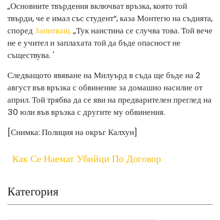
„Основните твърдения включват връзка, която той
твърди, че е имал със студент“, каза Монтегю на съдията,
според
Запитващ.
„Тук наистина се случва това. Той вече
не е учител и заплахата той да бъде опасност не
съществува. '
Следващото явяване на Милуърд в съда ще бъде на 2
август във връзка с обвинение за домашно насилие от
април. Той трябва да се яви на предварителен преглед на
30 юли във връзка с другите му обвинения.
[Снимка: Полиция на окръг Калхун]
Как Се Наемат Убийци По Договор
Категория