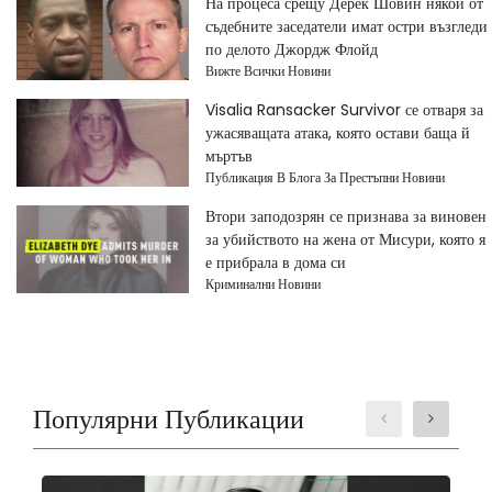
На процеса срещу Дерек Шовин някои от
съдебните заседатели имат остри възгледи
по делото Джордж Флойд
Вижте Всички Новини
Visalia Ransacker Survivor се отваря за
ужасяващата атака, която остави баща й
мъртъв
Публикация В Блога За Престъпни Новини
Втори заподозрян се признава за виновен
за убийството на жена от Мисури, която я
е прибрала в дома си
Криминални Новини
Популярни Публикации