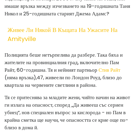
имаше връзка между изчезването на 19-годишната Таня
Никол и 25-годишната старият Джема Адамс?
Живее Ли Някой В ​​къщата На Ужасите На
Amityville
Полицията беше нетърпелива да разбере. Така бяха и
жителите на провинциалния град, включително Пам
Райт, 60-годишна. Тя и нейният партньор
Стив Райт
(няма връзка),
47, живеели по Лондон Роуд, близо до
квартала на червените светлини в района.
Тя се притеснява за младите жени, чийто начин на живот
ги излага на опасност, според „Да живееш със сериен
убиец“, нов специален въпрос за кислорода - но Пам в
крайна сметка ще научи, че опасността се крие още по-
близо в дома й.