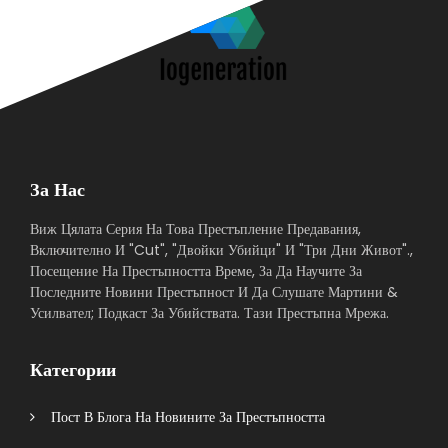
За Нас
Виж Цялата Серия На Това Престъпление Предавания,
Включително И "Cut", "Двойки Убийци" И "Три Дни Живот".,
Посещение На Престъпността Време, За Да Научите За
Последните Новини Престъпност И Да Слушате Мартини &
Усилвател; Подкаст За Убийствата. Тази Престъпна Мрежа.
Категории
Пост В Блога На Новините За Престъпността