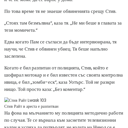
По това време тя не знаеше обвиненията срещу Стив.
„Стоях там безмълвна“, каза тя. „Не ми беше в главата за
тези момичета.“
Едва когато Пам се съгласи да бъде интервюирана, тя
научи, че Стив е обвинен убиец. Тя беше напълно
заслепена.
Когато е бил разпитан от полицията, Стив, който е
шофирал мотокар и е бил известен със своята контролна
ивица, е бил „зомби-еск“, каза Уотърс. Той не разкри
нищо. Той просто каза: „Без коментар.“
Стив Райт в ареста е разпитван
На фона на мълчанието му полицията методично работи
по случая. Те се върнаха към заснетите телевизионни
кадри и успяха да потвърдят, че колата на Никол се е