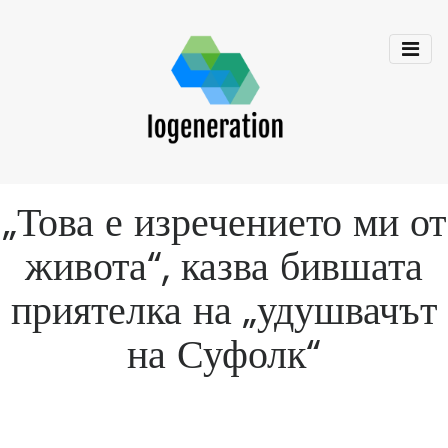
„Това е изречението ми от
живота“, казва бившата
приятелка на „удушвачът
на Суфолк“