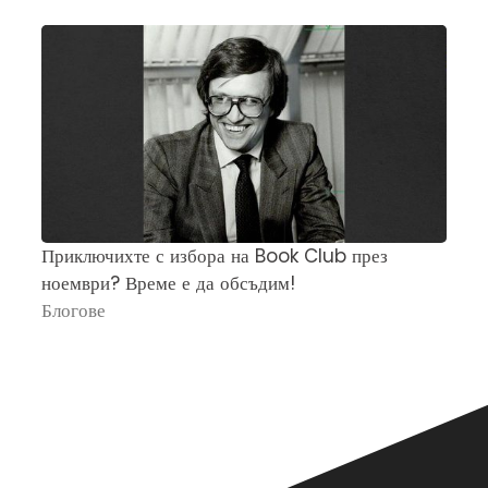
Приключихте с избора на Book Club през
Ч
ноември? Време е да обсъдим!
„
Блогове
П