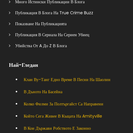
Много Истински Публикации В Блога
Публикация В Блога На True Crime Buzz
Показване На Публикацията
Публикация В Сериала На Сериен Убиец
Убийства От A До Z В Блога
Най-Гледан
Клан Ву-Танг Едно Време В Песни На Шаолин
В Дъното На Басейна
Колко Филми За Полтъргайст Са Направени
Който Сега Живее В Къщата На Amityville
В Кои Държави Робството Е Законно