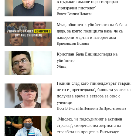
в църквата имаше нерегистриран
„призрачен пистолет“
Вижте Всички Новини
Мъж, обвинен в убийството на баба и
дядо, за които полицията каза, че са
намерени мъртви в изгорял дом
Криминални Новини
Кристиан Бала Енциклопедия на
убийците
Убиец
Години след като тийнейджърът твърди,
че го е „преследвала“, бившата учителка
получава време в затвора за секс с
ученици
Пост В Блога На Новините За Престъпността
„Мислех, че подсъдимият е активен
стрелец“, свидетелства жертвата на
стрелбата на процеса в Ритънхаус