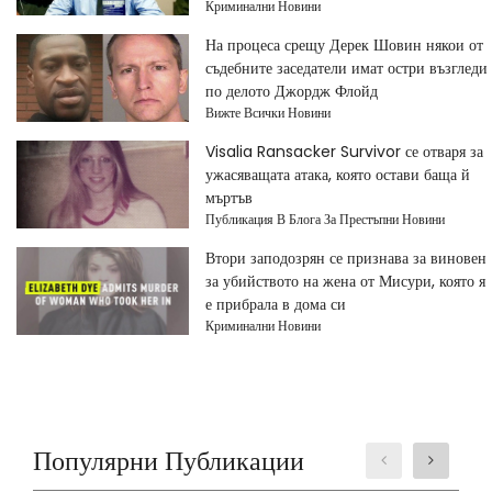
Криминални Новини
На процеса срещу Дерек Шовин някои от
съдебните заседатели имат остри възгледи
по делото Джордж Флойд
Вижте Всички Новини
Visalia Ransacker Survivor се отваря за
ужасяващата атака, която остави баща й
мъртъв
Публикация В Блога За Престъпни Новини
Втори заподозрян се признава за виновен
за убийството на жена от Мисури, която я
е прибрала в дома си
Криминални Новини
Популярни Публикации