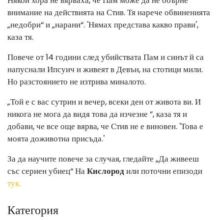
внимание на действията на Стив. Тя нарече обвиненията
„недобри“ и „нарани“. 'Нямах представа какво прави',
каза тя.
Повече от 14 години след убийствата Пам и синът й са
напуснали Ипсуич и живеят в Девън, на стотици мили.
Но разстоянието не изтрива миналото.
„Той е с вас сутрин и вечер, всеки ден от живота ви. И
никога не мога да видя това да изчезне ”, каза тя и
добави, че все още вярва, че Стив не е виновен. 'Това е
моята доживотна присъда.'
За да научите повече за случая, гледайте „Да живееш
със сериен убиец“ На
Кислород
или поточни епизоди
тук.
Категория