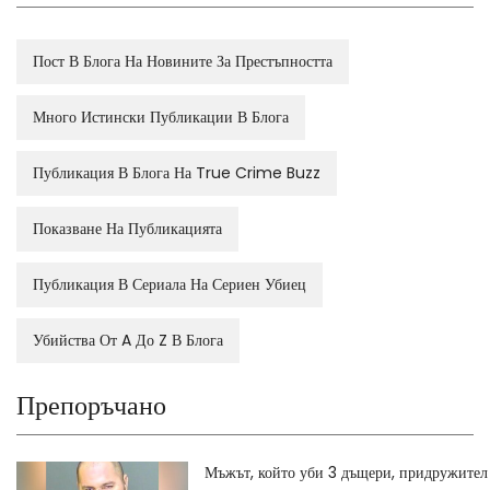
Пост В Блога На Новините За Престъпността
Много Истински Публикации В Блога
Публикация В Блога На True Crime Buzz
Показване На Публикацията
Публикация В Сериала На Сериен Убиец
Убийства От A До Z В Блога
Препоръчано
Мъжът, който уби 3 дъщери, придружител