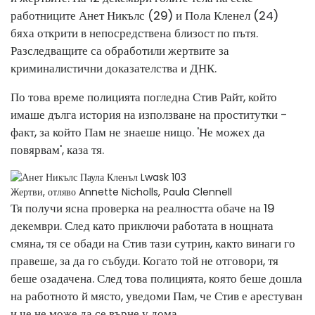
работниците Анет Никълс (29) и Пола Кленел (24)
бяха открити в непосредствена близост по пътя.
Разследващите са обработили жертвите за
криминалистични доказателства и ДНК.
По това време полицията погледна Стив Райт, който
имаше дълга история на използване на проститутки -
факт, за който Пам не знаеше нищо. 'Не можех да
повярвам', каза тя.
Жертви, отляво Annette Nicholls, Paula Clennell
Тя получи ясна проверка на реалността обаче на 19
декември. След като приключи работата в нощната
смяна, тя се обади на Стив тази сутрин, както винаги го
правеше, за да го събуди. Когато той не отговори, тя
беше озадачена. След това полицията, която беше дошла
на работното й място, уведоми Пам, че Стив е арестуван
и че не може да се върне у дома.