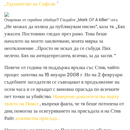
„Удушителят на Съфолк.
'
Очарован от серийни убийци? Гледайте „Mark Of A Killer“ сега
„Не можах да изляза да публикувам писмо“, каза тя. „Бях
ужасен. Постоянно гледах през рамо. Това беше
началото на моето заключване, моята мярка за
неотклонение ...
Просто не исках да се събудя. Пих
нелепо. Бях на антидепресанти, всичко, за да заспя. “
Повече от година тя поддържа връзка със Стив, чийто
процес започва на 16 януари 2008 г. Но на 2 февруари
съдебните заседатели се съвещават в продължение на
осем часа и се връщат с виновна присъда по всичките
пет точки за убийство.
Намерени доказателства върху
тялото на Никол
, въпреки факта, че тя беше потопена от
дни, помогна за осигуряването на присъдата и на Стив
Райт
доживотна присъда
.
Някои хора не вярваха, че Пам може да не обърне