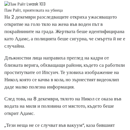
Пам Райт, приятелката на убиеца
На 2 декември разследващите откриха ужасяващото
откритие на голо тяло на жена във воден път в
покрайнините на града. Жертвата беше идентифицирана
като Адамс, а полицията беше сигурна, че смъртта й не е
случайна.
Длъжностни лица направиха преглед на кадри от
близката верига, обхващащи райони, където са работили
проститутките от Ипсуич. Те уловиха изображение на
Никол, която се качва в кола, но зърнестият видеоклип
даде малко полезна информация.
След това, на 8 декември, тялото на Никол се оказа във
водата на миля и половина от мястото, където беше
открит Адамс.
„Тези неща не се случват във вакуум“, каза бившият