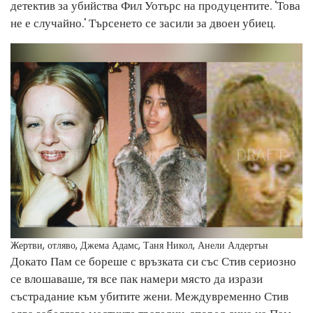
детектив за убийства Фил Уотърс на продуцентите. 'Това
не е случайно.' Търсенето се засили за двоен убиец.
Жертви, отляво, Джема Адамс, Таня Никол, Анели Алдертън
Докато Пам се бореше с връзката си със Стив сериозно
се влошаваше, тя все пак намери място да изрази
състрадание към убитите жени. Междувременно Стив