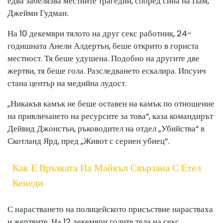
едва забелязва местните трагедии, според сина на Пам,
Джейми Гудман.
На 10 декември тялото на друг секс работник, 24-
годишната Анели Алдертън, беше открито в гориста
местност. Тя беше удушена. Подобно на другите две
жертви, тя беше гола. Разследването ескалира. Ипсуич
стана център на медийна лудост.
„Никакъв камък не беше оставен на камък по отношение
на привличането на ресурсите за това“, каза командирът
Дейвид Джонстън, ръководител на отдел „Убийства“ в
Скотланд Ярд, пред „Живот с сериен убиец“.
Как Е Връзката На Майкъл Свързана С Етел
Кенеди
С нарастването на полицейското присъствие нарастваха
и жертвите. На 12 декември голите тела на секс