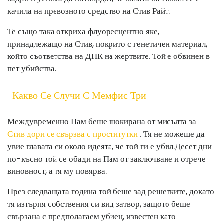
качила на превозното средство на Стив Райт.
Те също така откриха флуоресцентно яке,
принадлежащо на Стив, покрито с генетичен материал,
който съответства на ДНК на жертвите. Той е обвинен в
пет убийства.
Какво Се Случи С Мемфис Три
Междувременно Пам беше шокирана от мисълта за
Стив дори се свързва с проститутки
. Тя не можеше да
увие главата си около идеята, че той ги е убил.
Десет дни
по-късно той се обади на Пам от заключване и отрече
виновност, а тя му повярва.
През следващата година той беше зад решетките, докато
тя изтърпя собствения си вид затвор, защото беше
свързана с предполагаем убиец, известен като