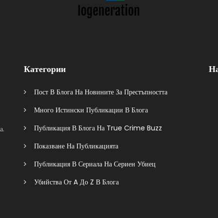
Категории
Н
Пост В Блога На Новините За Престъпността
Много Истински Публикации В Блога
Публикация В Блога На True Crime Buzz
а.
Показване На Публикацията
Публикация В Сериала На Сериен Убиец
Убийства От A До Z В Блога