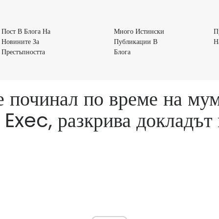
Пост В Блога На
Много Истински
П
Новините За
Публикации В
Н
Пост
Много
Престъпността
Блога
В
Истински
Блога
Публикации
На
В
 починал по време на мум
Новините
Блога
За
Exec, разкрива докладът
Престъпността