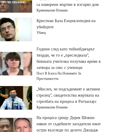
са намерени мъртви в изгорял дом
Криминални Новини
Кристиан Бала Енциклопедия на
убийците
Убиец
Години след като тийнейджърът
твърди, че го е „преследвала“,
бившата учителка получава време в
затвора за секс с ученици
Пост В Блога На Новините За
Престъпността
„Мислех, че подсъдимият е активен
стрелец“, свидетелства жертвата на
стрелбата на процеса в Ритънхаус
Криминални Новини
На процеса срещу Дерек Шовин
някои от съдебните заседатели имат
остри възгледи по делото Джордж