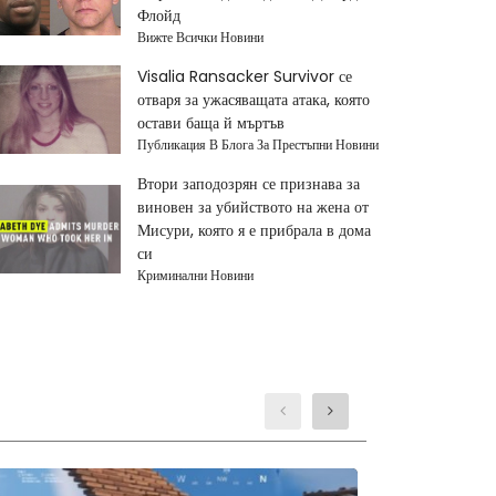
Флойд
Вижте Всички Новини
Visalia Ransacker Survivor се
отваря за ужасяващата атака, която
остави баща й мъртъв
Публикация В Блога За Престъпни Новини
Втори заподозрян се признава за
виновен за убийството на жена от
Мисури, която я е прибрала в дома
си
Криминални Новини