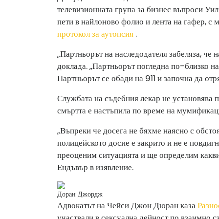
телевизионната група за бизнес въпроси Уил
пети в найлоново фолио и лента на гафер, с 
протокол за аутопсия
.
„Партньорът на наследодателя забеляза, че н
доклада. „Партньорът погледна по-близко на
Партньорът се обади на 911 и започна да отря
Службата на съдебния лекар не установява п
смъртта е настъпила по време на мумификаци
„Въпреки че досега не бяхме наясно с обстоя
полицейското досие е закрито и не е повдигн
преоценим ситуацията и ще определим какви
Ендъвър в изявление.
Доран Джордж
Адвокатът на Чейси Джон Дюран каза
Разно
участвали в сексуална дейност по взаимно с