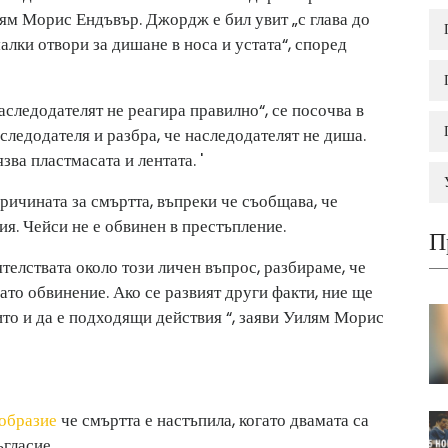
ям Морис Ендъвър. Джордж е бил увит „с глава до
малки отвори за дишане в носа и устата“, според
аследодателят не реагира правилно“, се посочва в
следодателя и разбра, че наследодателят не диша.
зва пластмасата и лентата. '
ричината за смъртта, въпреки че съобщава, че
я. Чейси не е обвинен в престъпление.
П
телствата около този личен въпрос, разбираме, че
ато обвинение. Ако се развият други факти, ние ще
то и да е подходящи действия “, заяви Уилям Морис
образие
че смъртта е настъпила, когато двамата са
ъгласие.