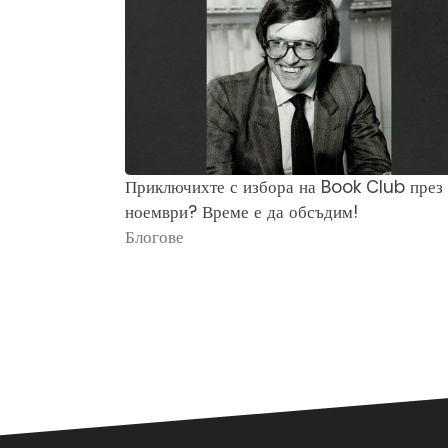
Приключихте с избора на Book Club през
ноември? Време е да обсъдим!
Блогове