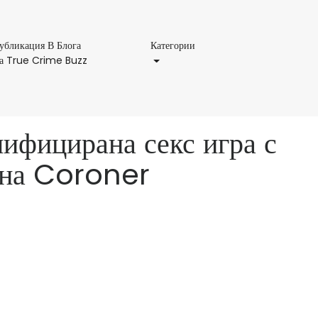
Категории
убликация В Блога
Категории
Публикация
а True Crime Buzz
В
Блога
На
True
ифицирана секс игра с
Crime
Buzz
 на Coroner