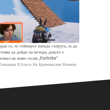
рди се, че геймърът напада съпруга, за да
Защо хората 
тоява да дойде на вечеря, докато е
убийството н
ъчвал на живо сесия „Fortnite“
Брайън Кобе
бликация В Блога На Криминални Новини
Публикация в