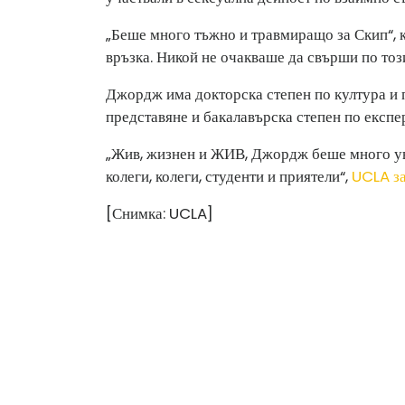
„Беше много тъжно и травмиращо за Скип“, ка
връзка. Никой не очакваше да свърши по този
Джордж има докторска степен по култура и
представяне и бакалавърска степен по експе
„Жив, жизнен и ЖИВ, Джордж беше много ув
колеги, колеги, студенти и приятели“,
UCLA за
[Снимка: UCLA]