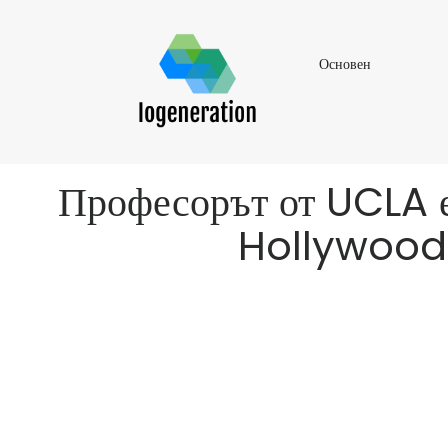
Основен
Основен
Професорът от UCLA е
Hollywood 