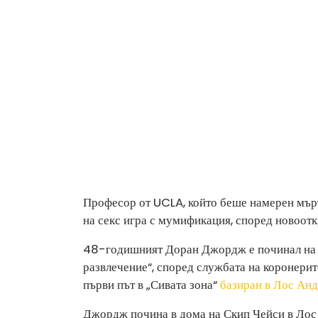
Професор от UCLA, който беше намерен мър
на секс игра с мумификация, според новоотк
48-годишният Доран Джордж е починал на 1
развлечение“, според службата на коронерит
първи път в „Сивата зона“
базиран в Лос Ан
Джордж почина в дома на Скип Чейси в Лос 