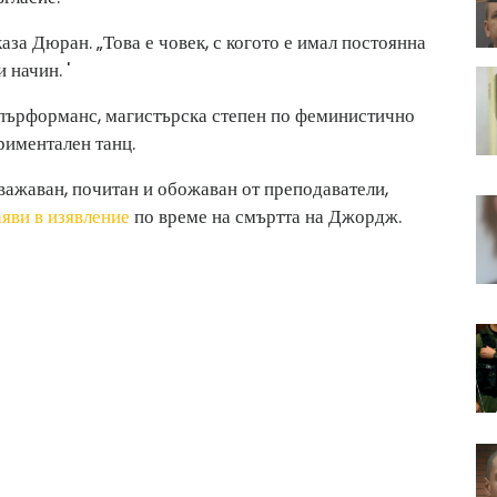
за Дюран. „Това е човек, с когото е имал постоянна
 начин. '
 пърформанс, магистърска степен по феминистично
риментален танц.
ажаван, почитан и обожаван от преподаватели,
яви в изявление
по време на смъртта на Джордж.