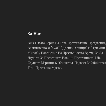
За Нас
Виж Цялата Серия На Това Престъпление Предавания,
Включително И "Cut", "Двойки Убийци" И "Три Дни
Живот"., Посещение На Престъпността Време, За Да
Научите За Последните Новини Престъпност И Да
Слушате Мартини & Усилвател; Подкаст За Убийстват
Тази Престъпна Мрежа.