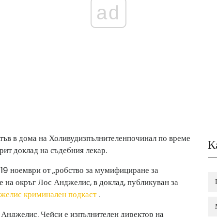
ad
тъв в дома на Холивуд
изпълнителен
починал по време
К
рит доклад на съдебния лекар.
9 ноември от „робство за мумифициране за
е на окръг Лос Анджелис, в доклад, публикуван за
джелис криминален подкаст
.
Анджелис. Чейси е изпълнителен директор на