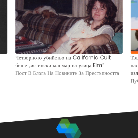
Четворното убийство на California Cult
Твъ
беше „истински кошмар на улица Elm“
нас
Пост В Блога На Новините За Престъпността
изл
Пу