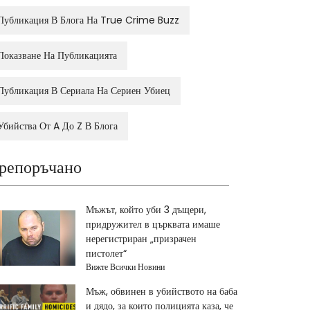
Публикация В Блога На True Crime Buzz
Показване На Публикацията
Публикация В Сериала На Сериен Убиец
Убийства От A До Z В Блога
репоръчано
Мъжът, който уби 3 дъщери,
придружител в църквата имаше
нерегистриран „призрачен
пистолет“
Вижте Всички Новини
Мъж, обвинен в убийството на баба
и дядо, за които полицията каза, че