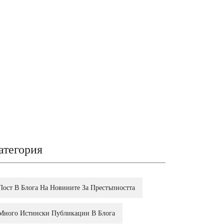
атегория
Пост В Блога На Новините За Престъпността
Много Истински Публикации В Блога