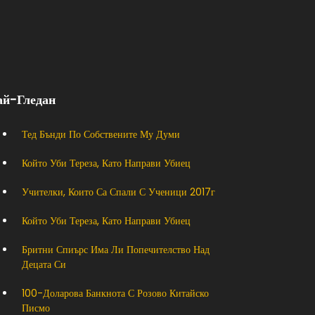
ай-Гледан
Тед Бънди По Собствените Му Думи
Който Уби Тереза, Като Направи Убиец
Учителки, Които Са Спали С Ученици 2017г
Който Уби Тереза, Като Направи Убиец
Бритни Спиърс Има Ли Попечителство Над
Децата Си
100-Доларова Банкнота С Розово Китайско
Писмо