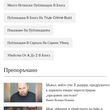
Много Истински Публикации В Блога
Публикация В Блога На True Crime Buzz
Показване На Публикацията
Публикация В Сериала На Сериен Убиец
Убийства От A До Z В Блога
Препоръчано
Мъжът, който уби 3 дъщери, придружител
в църквата имаше нерегистриран
„призрачен пистолет“
Вижте Всички Новини
Мъж, обвинен в убийството на баба и