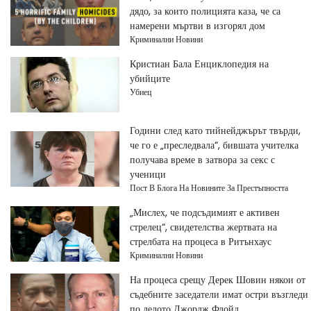
дядо, за които полицията каза, че са
намерени мъртви в изгорял дом
Криминални Новини
Кристиан Бала Енциклопедия на
убийците
Убиец
Години след като тийнейджърът твърди,
че го е „преследвала“, бившата учителка
получава време в затвора за секс с
ученици
Пост В Блога На Новините За Престъпността
„Мислех, че подсъдимият е активен
стрелец“, свидетелства жертвата на
стрелбата на процеса в Ритънхаус
Криминални Новини
На процеса срещу Дерек Шовин някои от
съдебните заседатели имат остри възгледи
по делото Джордж Флойд