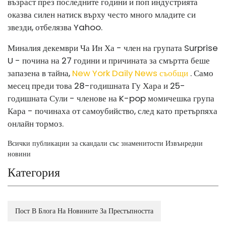
възраст през последните години и поп индустрията
оказва силен натиск върху често много младите си
звезди, отбелязва Yahoo.
Миналия декември Ча Ин Ха - член на групата Surprise
U - почина на 27 години и причината за смъртта беше
запазена в тайна,
New York Daily News съобщи
. Само
месец преди това 28-годишната Гу Хара и 25-
годишната Сули - членове на K-pop момичешка група
Кара - починаха от самоубийство, след като претърпяха
онлайн тормоз.
Всички публикации за скандали със знаменитости Извънредни
новини
Категория
Пост В Блога На Новините За Престъпността