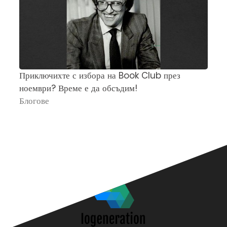
Приключихте с избора на Book Club през
Ч
ноември? Време е да обсъдим!
„
Блогове
П