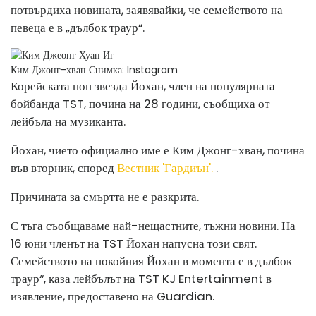
потвърдиха новината, заявявайки, че семейството на
певеца е в „дълбок траур“.
Ким Джонг-хван
Снимка: Instagram
Корейската поп звезда Йохан, член на популярната
бойбанда TST, почина на 28 години, съобщиха от
лейбъла на музиканта.
Йохан, чието официално име е Ким Джонг-хван, почина
във вторник, според
Вестник 'Гардиън'.
.
Причината за смъртта не е разкрита.
С тъга съобщаваме най-нещастните, тъжни новини. На
16 юни членът на TST Йохан напусна този свят.
Семейството на покойния Йохан в момента е в дълбок
траур“, каза лейбълът на TST KJ Entertainment в
изявление, предоставено на Guardian.