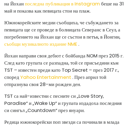
на Йохан
последна публикация в Instagram
беше на 31
май и показва как певицата стои на плаж.
Южнокорейските медии съобщиха, че събуждането за
певицата ще се проведе в болницата Северанс в Сеул, а
погребението на Йохан ще се състои в петък, в Йонгин,
съобщи музикалното издание NME
.
Йохан направи своя дебют с бойбанда NOM през 2015 г.
След като групата се разпадна, той се присъедини към
TST – известен преди като Top Secret – през 2017 г.,
според
Yahoo Entertainment
. През април той
отпразнува своя 28-ми рожден ден.
TST са най-известни с песните си „Love Story,
Paradise“ и
„Wake Up“ и групата издадоха последния
си сингъл „Countdown“ през януари.
Редица южнокорейски поп звезди са починали в млада