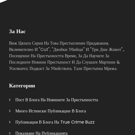
За Нас
Виж Цялата Серия На Това Престъпление Предавания,
Включително И "Cut", "Двойки Убийци" И "Три Дни Живот".,
Посещение На Престъпността Време, За Да Научите За
Последните Новини Престъпност И Да Слушате Мартини &
Усилвател; Подкаст За Убийствата. Тази Престъпна Мрежа.
Категории
Пост В Блога На Новините За Престъпността
Много Истински Публикации В Блога
Публикация В Блога На True Crime Buzz
Показване На Публикацията