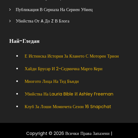
Публикация В Сериала На Сериен Убиец
Убийства От A До Z В Блога
Най-Гледан
Е Истинска История За Клането С Моторен Трион
Хайди Брусар И 2-Седмична Марго Кери
Многото Лица На Тед Бънди
Убийства На Lauria Bible И Ashley Freeman
Клуб За Лоши Момичета Сезон 16 Snapchat
Copyright © 2026 Всички Права Запазени |