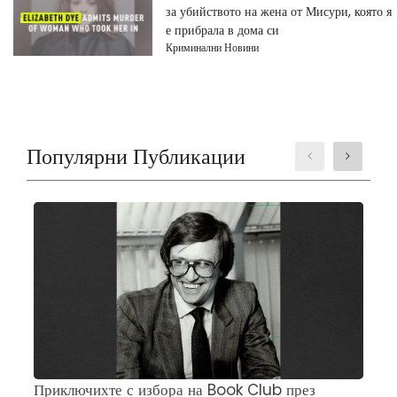
за убийството на жена от Мисури, която я
е прибрала в дома си
Криминални Новини
Популярни Публикации
Приключихте с избора на Book Club през
Ч