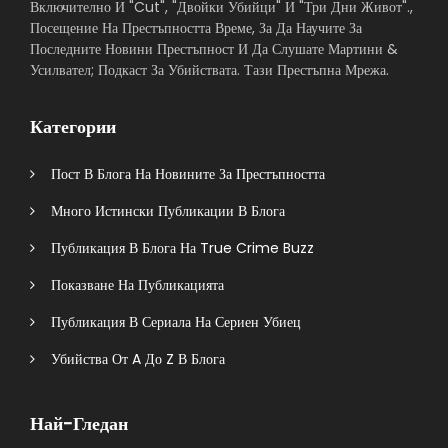
Включително И "Cut", "Двойки Убийци" И "Три Дни Живот".,
Посещение На Престъпността Време, За Да Научите За
Последните Новини Престъпност И Да Слушате Мартини &
Усилвател; Подкаст За Убийствата. Тази Престъпна Мрежа.
Категории
Пост В Блога На Новините За Престъпността
Много Истински Публикации В Блога
Публикация В Блога На True Crime Buzz
Показване На Публикацията
Публикация В Сериала На Сериен Убиец
Убийства От A До Z В Блога
Най-Гледан