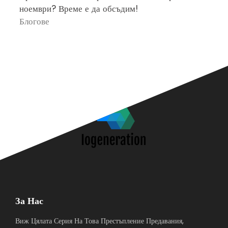
ноември? Време е да обсъдим!
„
Блогове
П
За Нас
Виж Цялата Серия На Това Престъпление Предавания,