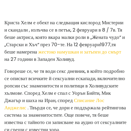
Криста Хелм е обект на следващия кислород Мистерии
и скандали , излъчва се в петък, 2 февруари в 8 / 7в. Тя
беше актриса, която вкара малки роли в „Жената чудо“ и
„Старски и Хъч“ през 70-те. На 12 февруари
1977,
тя
беше намерена
жестоко намушкан и затъпен до смърт
на 27 години в Западен Холивуд.
Говореше се, че тя води секс дневник, в който подробно
се описват всичките й сексуални ескапади, включително
ропсии със знаменитости и политици в Холивудските
хълмове. Според Хелм е спал с Уорън Бийти, Мик
Джагър и шаха на Иран, според
Списание Лос
Анджелис
. Твърди се, че дори е поддържала рейтингова
система за знаменитостите. Още повече, тя беше
известна с тайното си записване на аудио от сексуалните
си срещи с известни хора.