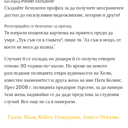
кислород Insider Exclusive!
Създайте безплатен профил, за да получите неограничен
достъп до ексклузивни видеоклипове, лотарии и други!
Регистрирайте се безплатно за преглед
Тя изпрати пощенска картичка на приятел, преди да
умре. „Тук съм си в главата“, пише тя. 'Аз съм в нещо, от
което не мога да изляза.'
Случаят й се охлади, но дъщеря й го получи отворен
отново 30 години по-късно. По време на новото
разследване полицията откри аудиокасета на Хелм,
известен знаменитост и друга жена на име Пати Колинс.
През 2008 г. полицията предприе търсене, за да намери
тази жена, надявайки се да даде представа за студения
случай. Все още не са я намерили.
Тънък Мъж, Който Намушква, Аниса Отказва