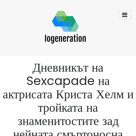
Дневникът на
Sexcapade на
актрисата Криста Хелм и
тройката на
знаменитостите зад
нейната смъртоносна