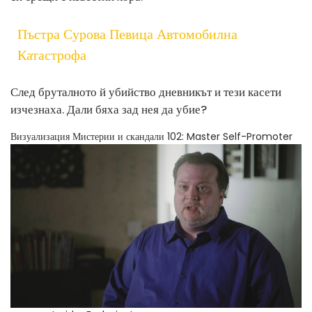
Пъстра Сурова Певица Автомобилна
Катастрофа
След бруталното й убийство дневникът и тези касети
изчезнаха. Дали бяха зад нея да убие?
Визуализация Мистерии и скандали 102: Master Self-Promoter