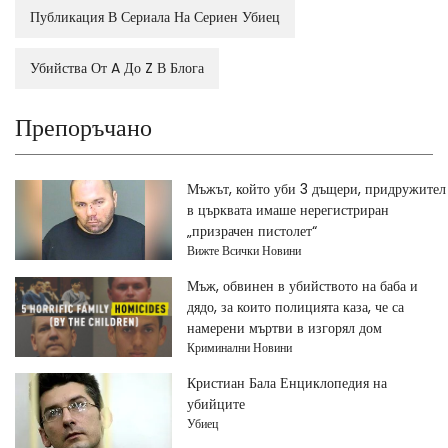
Публикация В Сериала На Сериен Убиец
Убийства От A До Z В Блога
Препоръчано
Мъжът, който уби 3 дъщери, придружител
в църквата имаше нерегистриран
„призрачен пистолет“
Вижте Всички Новини
Мъж, обвинен в убийството на баба и
дядо, за които полицията каза, че са
намерени мъртви в изгорял дом
Криминални Новини
Кристиан Бала Енциклопедия на
убийците
Убиец