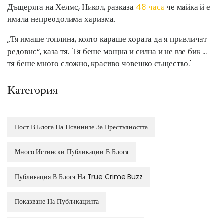
Дъщерята на Хелмс, Никол, разказа
48 часа
че майка й е
имала непреодолима харизма.
„Тя имаше топлина, която караше хората да я привличат
редовно“, каза тя. 'Тя беше мощна и силна и не взе бик ...
тя беше много сложно, красиво човешко същество.'
Категория
Пост В Блога На Новините За Престъпността
Много Истински Публикации В Блога
Публикация В Блога На True Crime Buzz
Показване На Публикацията