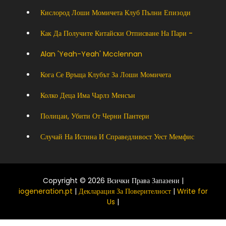
Кислород Лоши Момичета Клуб Пълни Епизоди
Как Да Получите Китайски Отписване На Пари -
Alan 'yeah-Yeah' Mcclennan
Кога Се Връща Клубът За Лоши Момичета
Колко Деца Има Чарлз Менсън
Полицаи, Убити От Черни Пантери
Случай На Истина И Справедливост Уест Мемфис
Copyright © 2026 Всички Права Запазени |
iogeneration.pt
|
Декларация За Поверителност
|
Write for
Us
|