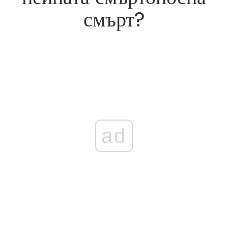
смърт?
ad