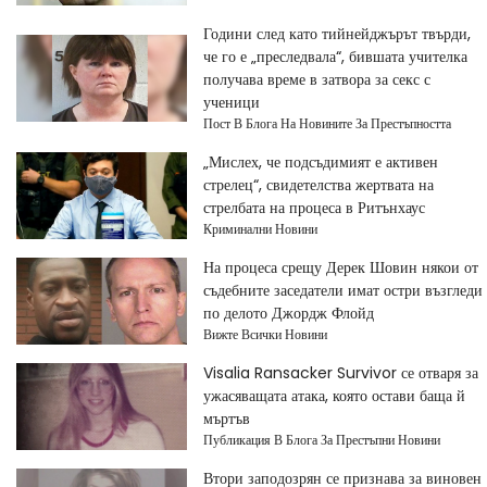
Години след като тийнейджърът твърди,
че го е „преследвала“, бившата учителка
получава време в затвора за секс с
ученици
Пост В Блога На Новините За Престъпността
„Мислех, че подсъдимият е активен
стрелец“, свидетелства жертвата на
стрелбата на процеса в Ритънхаус
Криминални Новини
На процеса срещу Дерек Шовин някои от
съдебните заседатели имат остри възгледи
по делото Джордж Флойд
Вижте Всички Новини
Visalia Ransacker Survivor се отваря за
ужасяващата атака, която остави баща й
мъртъв
Публикация В Блога За Престъпни Новини
Втори заподозрян се признава за виновен