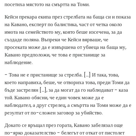
посетиха мястото на смъртта на Томи.
Кейси прекара екипа през стрелбата на баща си и показа
на Кавано, експерт по балистика, част от четка около
имота на семейството му, която беше изсечена, за да
създаде поляна. Въпреки че Кейси вярваше, че
просеката може да е извършена от убиеца на баща му,
Кавано предположи, че това е пристанище за
наблюдение.
- Това не е пристанище за стрелба. [...] И така, това,
което направиха, беше, че отвориха това, преди Томи да
бъде застрелян [...], за да могат да го наблюдават - каза
той. Кавано обясни, че един човек може да е
наблюдател, а друг стрелец, а смъртта на Томи може да е
резултат от по-сложен заговор за убийство.
Докато се връщал през гората, Кавано забелязал още
по-ярко доказателство - белегът от откат от пистолет