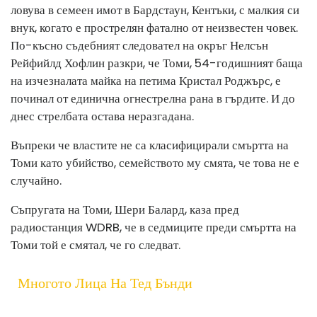
ловува в семеен имот в Бардстаун, Кентъки, с малкия си
внук, когато е прострелян фатално от неизвестен човек.
По-късно съдебният следовател на окръг Нелсън
Рейфийлд Хофлин разкри, че Томи, 54-годишният баща
на изчезналата майка на петима Кристал Роджърс, е
починал от единична огнестрелна рана в гърдите. И до
днес стрелбата остава неразгадана.
Въпреки че властите не са класифицирали смъртта на
Томи като убийство, семейството му смята, че това не е
случайно.
Съпругата на Томи, Шери Балард, каза пред
радиостанция WDRB, че в седмиците преди смъртта на
Томи той е смятал, че го следват.
Многото Лица На Тед Бънди