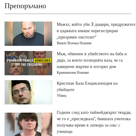
Препоръчано
Мъжът, който уби 3 дъщери, придружител
в църквата имаше нерегистриран
„призрачен пистолет“
Вижте Всички Новини
Мъж, обвинен в убийството на баба и
дядо, за които полицията каза, че са
намерени мъртви в изгорял дом
Криминални Новини
Кристиан Бала Енциклопедия на
убийците
Убиец
Години след като тийнейджърът твърди,
че го е „преследвала“, бившата учителка
получава време в затвора за секс с
ученици