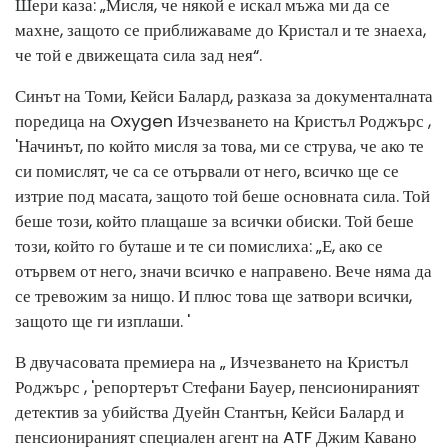
Шери каза: „Мисля, че някой е искал мъжа ми да се
махне, защото се приближаваме до Кристал и те знаеха,
че той е движещата сила зад нея“.
Синът на Томи, Кейси Балард, разказа за документалната
поредица на Oxygen Изчезването на Кристъл Роджърс ,
'Начинът, по който мисля за това, ми се струва, че ако те
си помислят, че са се отървали от него, всичко ще се
изтрие под масата, защото той беше основната сила. Той
беше този, който плащаше за всички обиски. Той беше
този, който го буташе и те си помислиха: „Е, ако се
отървем от него, значи всичко е направено. Вече няма да
се тревожим за нищо. И плюс това ще затвори всички,
защото ще ги изплаши. '
В двучасовата премиера на „ Изчезването на Кристъл
Роджърс , 'репортерът Стефани Бауер, пенсионираният
детектив за убийства Дуейн Стантън, Кейси Балард и
пенсионираният специален агент на ATF Джим Кавано