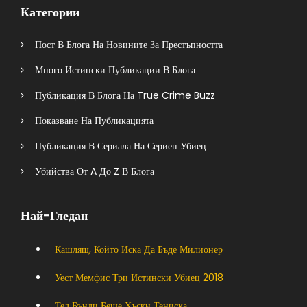
Категории
Пост В Блога На Новините За Престъпността
Много Истински Публикации В Блога
Публикация В Блога На True Crime Buzz
Показване На Публикацията
Публикация В Сериала На Сериен Убиец
Убийства От A До Z В Блога
Най-Гледан
Кашлящ, Който Иска Да Бъде Милионер
Уест Мемфис Три Истински Убиец 2018
Тед Бънди Беше Хъски Тениска