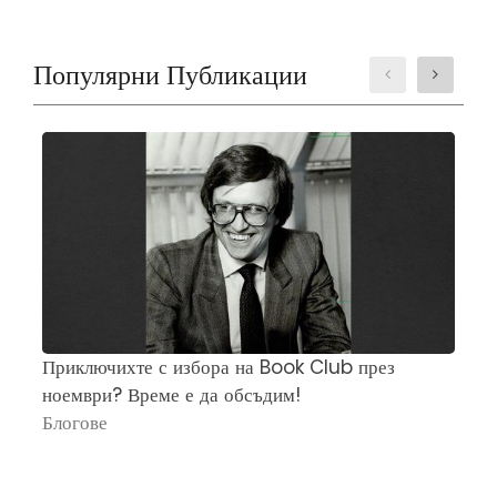
Популярни Публикации
Приключихте с избора на Book Club през
Ч
ноември? Време е да обсъдим!
„
Блогове
П