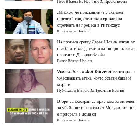
Пост В Блога На Новините За Престъпността
„Мислех, че подсъдимият е активен
стрелец“, свидетелства жертвата на
стрелбата на процеса в Ритънхаус
Криминални Новини
На процеса срещу Дерек Шовин някои от
съдебните заседатели имат остри възгледи
по делото Джордж Флойд
Вижте Всички Новини
Visalia Ransacker Survivor се отваря за
ужасяващата атака, която остави баща й
мъртъв
Публикация В Блога За Престъпни Новини
Втори заподозрян се признава за виновен
за убийството на жена от Мисури, която я
е прибрала в дома си
Криминални Новини