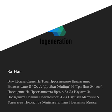
За Нас
Виж Цялата Серия На Това Престъпление Предавания,
Включително И "Cut", "Двойки Убийци" И "Три Дни Живот".,
Посещение На Престъпността Време, За Да Научите За
Последните Новини Престъпност И Да Слушате Мартини &
Усилвател; Подкаст За Убийствата. Тази Престъпна Мрежа.