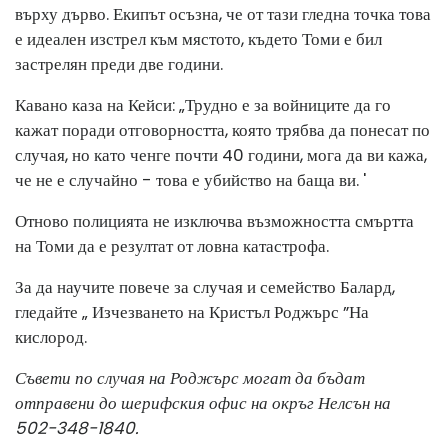
върху дърво. Екипът осъзна, че от тази гледна точка това
е идеален изстрел към мястото, където Томи е бил
застрелян преди две години.
Кавано каза на Кейси: „Трудно е за войниците да го
кажат поради отговорността, която трябва да понесат по
случая, но като ченге почти 40 години, мога да ви кажа,
че не е случайно - това е убийство на баща ви. '
Отново полицията не изключва възможността смъртта
на Томи да е резултат от ловна катастрофа.
За да научите повече за случая и семейство Балард,
гледайте „ Изчезването на Кристъл Роджърс ”На
кислород.
Съвети по случая на Роджърс могат да бъдат
отправени до шерифския офис на окръг Нелсън на
502-348-1840.