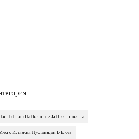
атегория
Пост В Блога На Новините За Престъпността
Много Истински Публикации В Блога