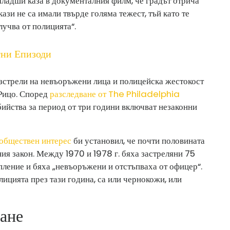
адши каза в документалния филм, че градът отрича
кази не са имали твърде голяма тежест, тъй като те
случва от полицията“.
ни Епизоди
зстрели на невъоръжени лица и полицейска жестокост
 Рицо. Според
разследване от The Philadelphia
бийства за период от три години включват незаконни
 обществен интерес
би установил, че почти половината
ия закон. Между 1970 и 1978 г. бяха застреляни 75
пление и бяха „невъоръжени и отстъпваха от офицер“.
олицията през тази година, са или чернокожи, или
ане