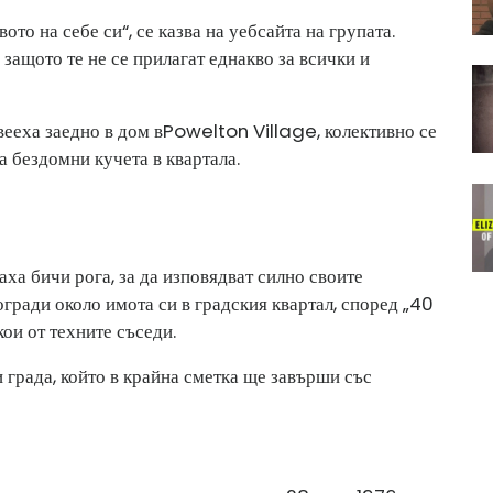
то на себе си“, се казва на уебсайта на групата.
 защото те не се прилагат еднакво за всички и
ееха заедно в дом в
Powelton Village, колективно се
а бездомни кучета в квартала.
аха бичи рога, за да изповядват силно своите
гради около имота си в градския квартал, според „40
кои от техните съседи.
града, който в крайна сметка ще завърши със