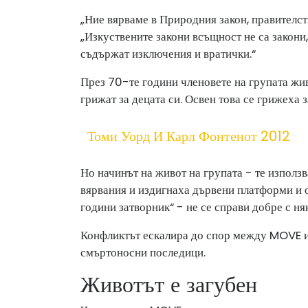
„Ние вярваме в Природния закон, правителство
„Изкуствените закони всъщност не са закони,
съдържат изключения и вратички.“
През 70-те години членовете на групата жив
грижат за децата си. Освен това се грижеха з
Томи Уорд И Карл Фонтенот 2012
Но начинът на живот на групата - те използв
вярвания и издигнаха дървени платформи и о
години затворник“ - не се справи добре с ня
Конфликтът ескалира до спор между MOVE и 
смъртоносни последици.
Животът е загубен