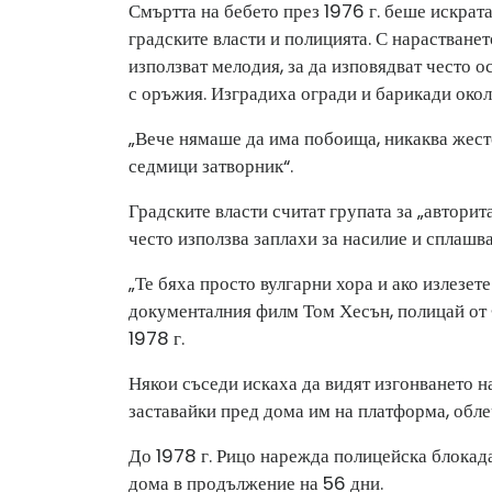
Смъртта на бебето през 1976 г. беше искра
градските власти и полицията. С нарастване
използват мелодия, за да изповядват често 
с оръжия. Изградиха огради и барикади око
„Вече нямаше да има побоища, никаква жесто
седмици затворник“.
Градските власти считат групата за „авторит
често използва заплахи за насилие и сплашв
„Те бяха просто вулгарни хора и ако излезете
документалния филм Том Хесън, полицай от 
1978 г.
Някои съседи искаха да видят изгонването н
заставайки пред дома им на платформа, обл
До 1978 г. Рицо нарежда полицейска блокада
дома в продължение на 56 дни.