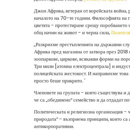
Джон Африка, ветеран от корейската война, 
началото на 70-те години. Философията на 
цветята - протестиране срещу поробването н
общ начин на живот - и черна сила,
Пазител
„Разкрихме престъпленията на държавни слу
Африка пред магазина от затвора през 2018
зоопаркове, циркове, всякакви форми на по
Три мили [атомна електроцентрала] и инду
полицейската жестокост. И направихме това
просто беше прикрито. '
Членовете на групата - която съществува и д
че са „обединено“ семейство и да отдадат по
Политическата и религиозна организация - 
природата“ - възприема принципи, които са 
антикорпоративни.