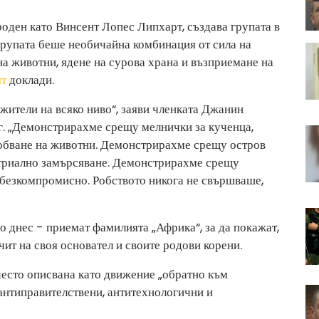
роден като Винсент Лопес Липхарт, създава групата в
групата беше необичайна комбинация от сила на
а животни, ядене на сурова храна и възприемане на
ят
доклади.
жители на всяко ниво“, заяви членката Джанин
 г. „Демонстрирахме срещу мелнички за кученца,
робване на животни. Демонстрирахме срещу остров
стриално замърсяване. Демонстрирахме срещу
 безкомпромисно. Робството никога не свършваше,
о днес - приемат фамилията „Африка“, за да покажат,
чит на своя основател и своите родови корени.
често описвана като движение „обратно към
антиправителствени, антитехнологични и