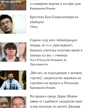
са намерени мъртви в изгорял дом
Криминални Новини
Кристиан Бала Енциклопедия на
убийците
Убиец
Години след като тийнейджърът
твърди, че го е „преследвала“,
бившата учителка получава време в
затвора за секс с ученици
Пост В Блога На Новините За
Престъпността
„Мислех, че подсъдимият е активен
стрелец“, свидетелства жертвата на
стрелбата на процеса в Ритънхаус
Криминални Новини
На процеса срещу Дерек Шовин
някои от съдебните заседатели имат
остри възгледи по делото Джордж