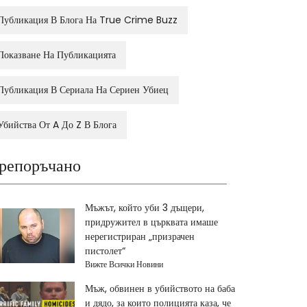
Публикация В Блога На True Crime Buzz
Показване На Публикацията
Публикация В Сериала На Сериен Убиец
Убийства От A До Z В Блога
репоръчано
Мъжът, който уби 3 дъщери,
придружител в църквата имаше
нерегистриран „призрачен
пистолет“
Вижте Всички Новини
Мъж, обвинен в убийството на баба
и дядо, за които полицията каза, че