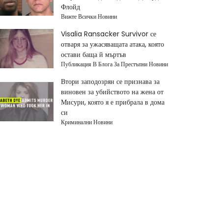
Флойд
Вижте Всички Новини
Visalia Ransacker Survivor се
отваря за ужасяващата атака, която
остави баща й мъртъв
Публикация В Блога За Престъпни Новини
Втори заподозрян се признава за
виновен за убийството на жена от
Мисури, която я е прибрала в дома
си
Криминални Новини