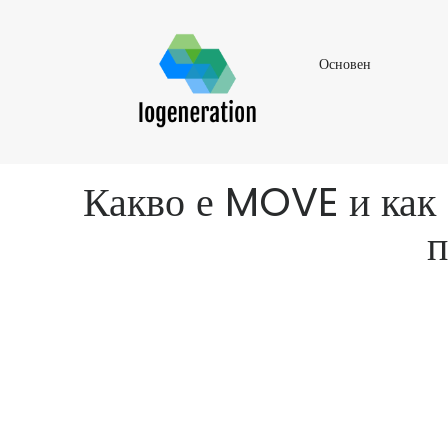
Основен
Основен
Какво е MOVE и как 
п