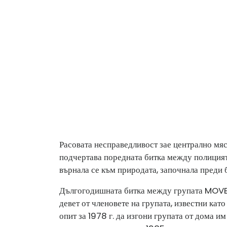
Расовата несправедливост зае централно мяс
подчертава поредната битка между полиция
върнала се към природата, започнала преди 
Дългогодишната битка между групата MOVE и
девет от членовете на групата, известни като
опит за 1978 г. да изгони групата от дома 