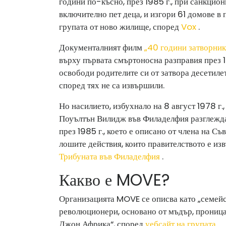
години по-късно, през 1985 г., при санкциони
включително пет деца, и изгори 61 домове в
групата от ново жилище, според
Vox
.
Документалният филм
„40 години затворник
върху първата смъртоносна разправия през 
освободи родителите си от затвора десетилет
според тях не са извършили.
Но насилието, избухнало на 8 август 1978 г.
Поуълтън Вилидж във Филаделфия разглежда
през 1985 г., което е описано от члена на С
лошите действия, които правителството е из
Трибуната във Филаделфия
.
Какво е MOVE?
Организацията MOVE се описва като „семейст
революционери, основано от мъдър, проница
Джон Африка“, според
уебсайт на групата
.