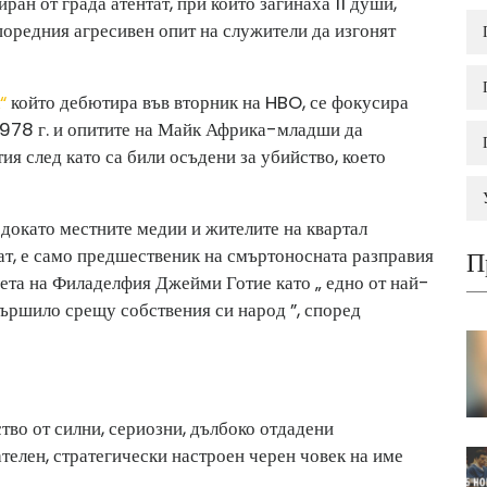
ран от града атентат, при който загинаха 11 души,
 поредния агресивен опит на служители да изгонят
“
който дебютира във вторник на HBO, се фокусира
1978 г. и опитите на Майк Африка-младши да
ия след като са били осъдени за убийство, което
, докато местните медии и жителите на квартал
т, е само предшественик на смъртоносната разправия
П
ъвета на Филаделфия Джейми Готие като „ едно от най-
вършило срещу собствения си народ ”, според
во от силни, сериозни, дълбоко отдадени
телен, стратегически настроен черен човек на име