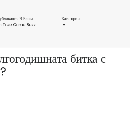
Категории
убликация В Блога
Категории
Публикация
а True Crime Buzz
В
Блога
На
True
лгогодишната битка с
Crime
Buzz
я?