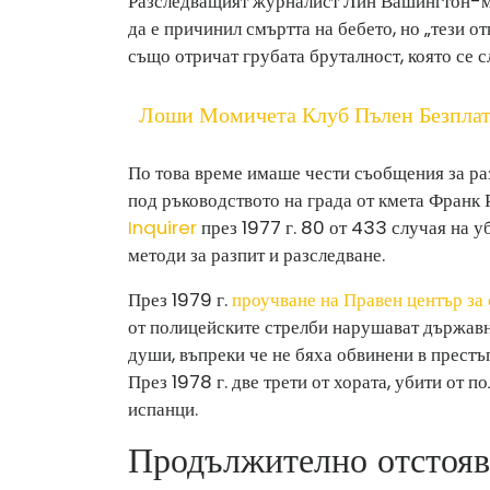
Разследващият журналист Лин Вашингтон-мл
да е причинил смъртта на бебето, но „тези от
също отричат ​​грубата бруталност, която се 
Лоши Момичета Клуб Пълен Безплат
По това време имаше чести съобщения за ра
под ръководството на града от кмета Франк
Inquirer
през 1977 г. 80 от 433 случая на у
методи за разпит и разследване.
През 1979 г.
проучване на Правен център за
от полицейските стрелби нарушават държавн
души, въпреки че не бяха обвинени в престъ
През 1978 г. две трети от хората, убити от п
испанци.
Продължително отстояв