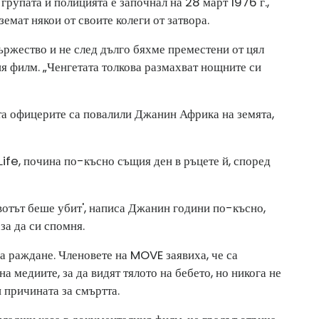
групата и полицията е започнал на 28 март 1976 г.,
земат някои от своите колеги от затвора.
ржество и не след дълго бяхме преместени от цял ​​
ия филм. „Ченгетата толкова размахват нощните си
та офицерите са повалили Джанин Африка на земята,
Life, почина по-късно същия ден в ръцете й, според
ивотът беше убит', написа Джанин години по-късно,
за да си спомня.
а раждане. Членовете на MOVE заявиха, че са
а медиите, за да видят тялото на бебето, но никога не
и причината за смъртта.