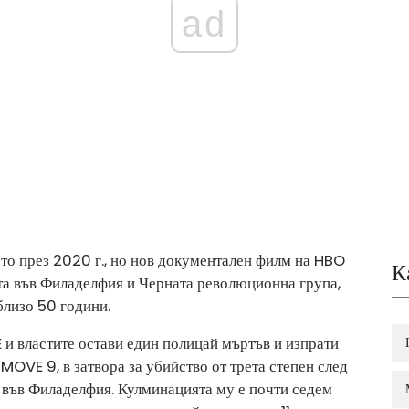
ad
то през 2020 г., но нов документален филм на HBO
К
та във Филаделфия и Черната революционна група,
близо 50 години.
 властите остави един полицай мъртъв и изпрати
 MOVE 9, в затвора за убийство от трета степен след
им във Филаделфия. Кулминацията му е почти седем