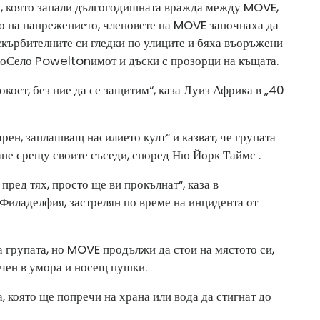
та, която запали дългогодишната вражда между MOVE,
то на напрежението, членовете на MOVE започнаха да
оскърбителните си гледки по улиците и бяха въоръжени
ло
Село Powelton
имот и дъски с прозорци на къщата.
кост, без ние да се защитим“, каза Луиз Африка в „40
арен, заплашващ насилието култ“ и казват, че групата
ане срещу своите съседи, според Ню Йорк Таймс .
 пред тях, просто ще ви прокълнат“, каза в
Филаделфия, застрелян по време на инцидента от
а групата, но MOVE продължи да стои на мястото си,
ечен в умора и носещ пушки.
, която ще попречи на храна или вода да стигнат до