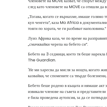
Членовете на MOVE казват, че спорът между 
след като членовете на MOVE са отишли ​​да в
„Тогава, когато се върнахме, имаше голямо тъ
куп ченгета“, каза Mo Africa в документалн
тояги по хората, че ги разбиват наполовина.“
Луиз Африка каза, че по време на разправия
„смачквайки черепа на бебето си“.
Бебето на 3 седмици, което тя беше нарекла 
The ​​Guardian.
'Не ми харесва да мисля за нощта, когато ж
казвайки, че спомените са твърде болезнени, 
Бебето беше родено в къщата и нямаше акт з
извикали членове на съвета и представители н
е била проведена аутопсия, за да се потвърд