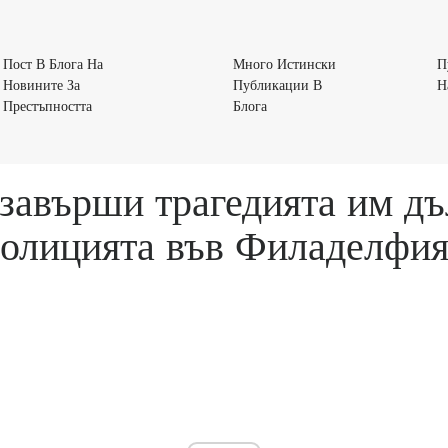
Пост В Блога На
Много Истински
П
Новините За
Публикации В
Н
Пост
Много
Престъпността
Блога
В
Истински
Блога
Публикации
На
В
завърши трагедията им дъ
Новините
Блога
За
олицията във Филаделфи
Престъпността