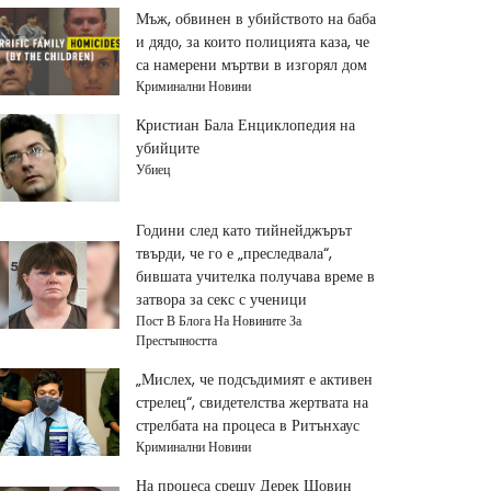
Мъж, обвинен в убийството на баба
и дядо, за които полицията каза, че
са намерени мъртви в изгорял дом
Криминални Новини
Кристиан Бала Енциклопедия на
убийците
Убиец
Години след като тийнейджърът
твърди, че го е „преследвала“,
бившата учителка получава време в
затвора за секс с ученици
Пост В Блога На Новините За
Престъпността
„Мислех, че подсъдимият е активен
стрелец“, свидетелства жертвата на
стрелбата на процеса в Ритънхаус
Криминални Новини
На процеса срещу Дерек Шовин