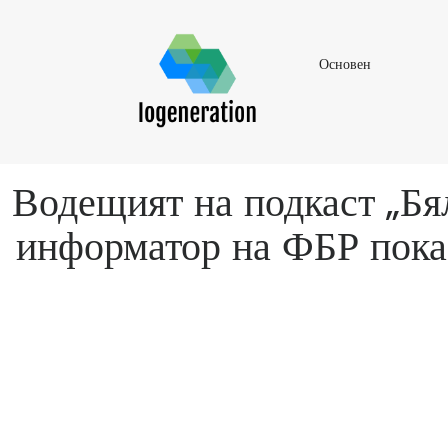
Основен
Основен
Водещият на подкаст „Бя
информатор на ФБР показв