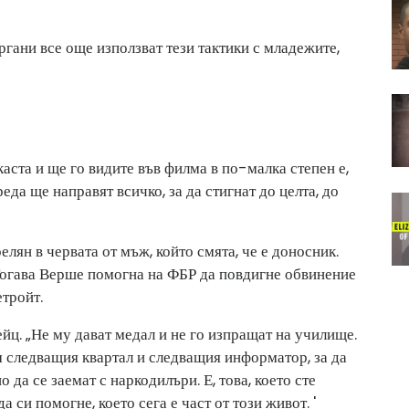
ргани все още използват тези тактики с младежите,
аста и ще го видите във филма в по-малка степен е,
еда ще направят всичко, за да стигнат до целта, до
лян в червата от мъж, който смята, че е доносник.
 Тогава Верше помогна на ФБР да повдигне обвинение
тройт.
ейц. „Не му дават медал и не го изпращат на училище.
ъм следващия квартал и следващия информатор, за да
о да се заемат с наркодилъри. Е, това, което сте
да си помогне, което сега е част от този живот. '