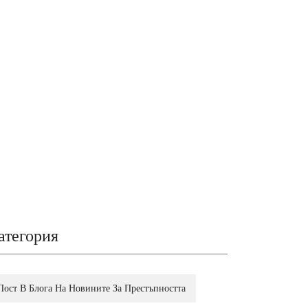
атегория
Пост В Блога На Новините За Престъпността