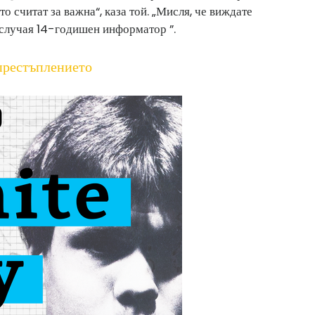
о считат за важна“, каза той. „Мисля, че виждате
 случая 14-годишен информатор ”.
престъплението