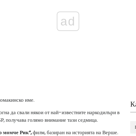
ad
домакинско име.
К
огна да свали някои от най-известните наркодилъри в
, получава голямо внимание тази седмица.
о момче Рик“,
филм, базиран на историята на Верше.