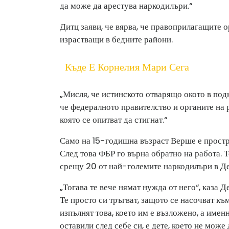
да може да арестува наркодилъри.“
Дитц заяви, че вярва, че правоприлагащите о
израстващи в бедните райони.
Къде Е Корнелия Мари Сега
„Мисля, че истинското отварящо окото в подк
че федералното правителство и органите на р
която се опитват да стигнат.“
Само на 15-годишна възраст Верше е простре
След това ФБР го върна обратно на работа.
срещу 20 от най-големите наркодилъри в Де
„Тогава те вече нямат нужда от него“, каза Д
Те просто си тръгват, защото се насочват к
изпълнят това, което им е възложено, а именн
оставили след себе си, е дете, което не може 