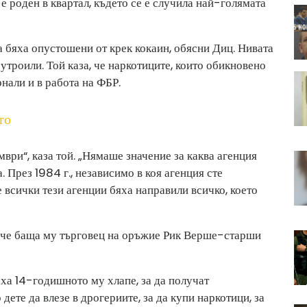
 е роден в квартал, където се е случила най-голямата
 бяха опустошени от крек кокаин, обясни Диц. Нивата
 утроили. Той каза, че наркотиците, които обикновено
нали и в работа на ФБР.
то
мври“, каза той. „Нямаше значение за каква агенция
. През 1984 г., независимо в коя агенция сте
е всички тези агенции бяха направили всичко, което
ече баща му търговец на оръжие Рик Верше-старши
ваха 14-годишното му хлапе, за да получат
ете да влезе в дрогериите, за да купи наркотици, за