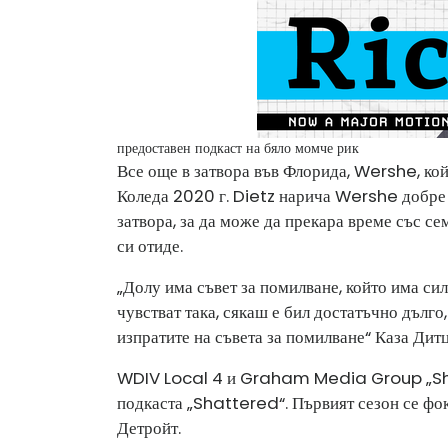
предоставен подкаст на бяло момче рик
Все още в затвора във Флорида, Wershe, кой
Коледа 2020 г. Dietz нарича Wershe добре н
затвора, за да може да прекара време със се
си отиде.
„Долу има съвет за помилване, който има сила
чувстват така, сякаш е бил достатъчно дълго
изпратите на съвета за помилване“ Каза Дитц
WDIV Local 4 и Graham Media Group „Shat
подкаста „Shattered“. Първият сезон се фо
Детройт.