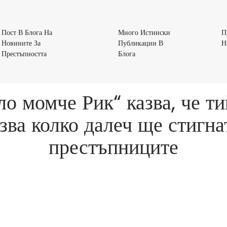
Пост В Блога На
Много Истински
П
Новините За
Публикации В
Н
Пост
Много
Престъпността
Блога
В
Истински
Блога
Публикации
На
В
ло момче Рик“ казва, че т
Новините
Блога
За
а колко далеч ще стигнат
Престъпността
престъпниците