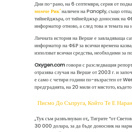
Дни по-рано, на 6 септември, серия от подка
момче Рик'
наличен на Panoply, също отпад
тийнейджъра, от тийнейджър доносник на ФБ
информатор отново, а след това и темата на
Личната история на Верше е завладяваща сам
информатор на ФБР за всички времена казва,
използват всички средства, необходими за по
Oxygen.com
говори с разследващия репорт
отразява случая на Верше от 2003 г. и започв
е само с четири години по-възрастен от We
предградията, на 20 мили от мястото, където
Писмо До Съпруга, Който Те Е Нара
„Тук съм развълнуван от„ Тигрите “от Светов
30 000 долара, за да бъде доносник на нарко