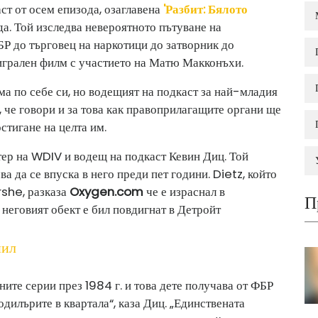
ст от осем епизода, озаглавена
'Разбит: Бялото
а. Той изследва невероятното пътуване на
Р до търговец на наркотици до затворник до
 игрален филм с участието на Матю Макконъхи.
а по себе си, но водещият на подкаст за най-младия
 че говори и за това как правоприлагащите органи ще
стигане на целта им.
ер на WDIV и водещ на подкаст Кевин Диц. Той
а да се впуска в него преди пет години. Dietz, който
rshe, разказа
Oxygen.com
че е израснал в
П
 неговият обект е бил повдигнат в Детройт
нил
ните серии през 1984 г. и това дете получава от ФБР
дилърите в квартала“, каза Диц. „Единствената