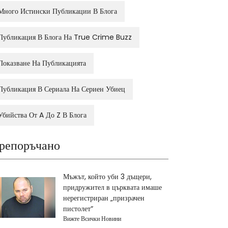
Много Истински Публикации В Блога
Публикация В Блога На True Crime Buzz
Показване На Публикацията
Публикация В Сериала На Сериен Убиец
Убийства От A До Z В Блога
репоръчано
Мъжът, който уби 3 дъщери,
придружител в църквата имаше
нерегистриран „призрачен
пистолет“
Вижте Всички Новини