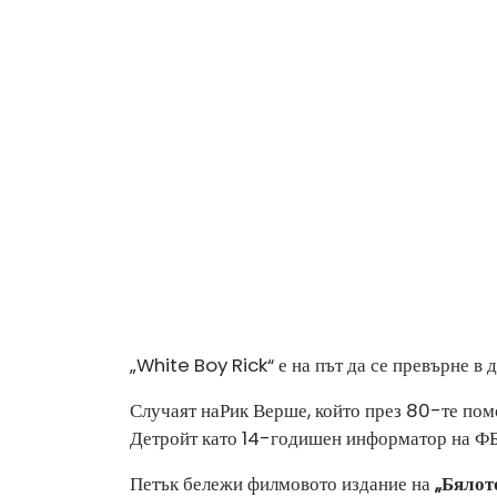
„White Boy Rick“ е на път да се превърне в 
Случаят на
Рик Верше, който през 80-те пом
Детройт като 14-годишен информатор на ФБР
Петък бележи филмовото издание на
„Бялот