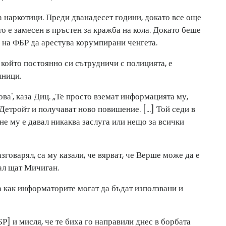
 наркотици. Преди дванадесет години, докато все още
то е замесен в пръстен за кражба на кола. Докато беше
 на ФБР да арестува корумпирани ченгета.
, който постоянно си сътрудничи с полицията, е
лници.
ова', каза Диц. „Те просто вземат информацията му,
етройт и получават ново повишение. [...] Той седи в
не му е давал никаква заслуга или нещо за всички
азговарял, са му казали, че вярват, че Верше може да е
ал щат Мичиган.
а как информаторите могат да бъдат използвани и
Р] и мисля, че те биха го направили днес в борбата