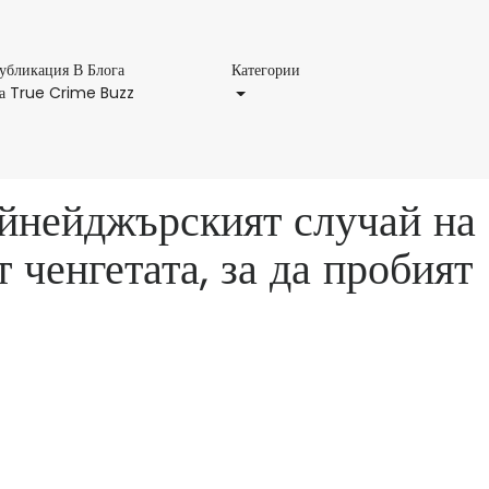
Категории
убликация В Блога
Категории
Публикация
а True Crime Buzz
В
Блога
На
True
ийнейджърският случай на
Crime
Buzz
 ченгетата, за да пробият