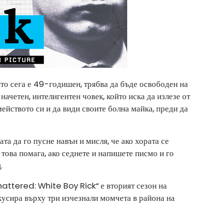
то сега е 49-годишен, трябва да бъде освободен на
ачетен, интелигентен човек, който иска да излезе от
мейството си и да види своите болна майка, преди да
та да го пусне навън и мисля, че ако хората се
, това помага, ако седнете и напишете писмо и го
.
tered: White Boy Rick“ е вторият сезон на
кусира върху три изчезнали момчета в района на