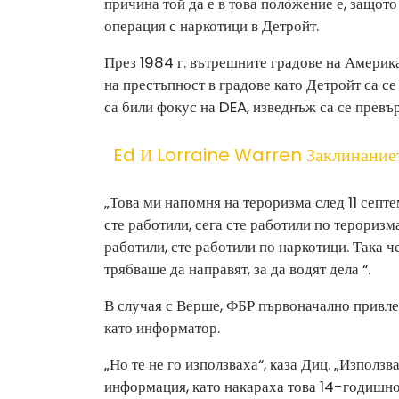
причина той да е в това положение е, защото
операция с наркотици в Детройт.
През 1984 г. вътрешните градове на Америка
на престъпност в градове като Детройт са се
са били фокус на DEA, изведнъж са се превър
Ed И Lorraine Warren Заклинание
„Това ми напомня на тероризма след 11 септе
сте работили, сега сте работили по тероризма
работили, сте работили по наркотици. Така ч
трябваше да направят, за да водят дела “.
В случая с Верше, ФБР първоначално привл
като информатор.
„Но те не го използваха“, каза Диц. „Използ
информация, като накараха това 14-годишно д