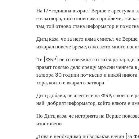
На 17-годишна възраст Верше е арестуван за
е в затвора, той отново има проблеми, тъй ка
там, той отново стана информатор и помогна
Дитц каза, че за него няма смисъл, че Верше
изкарал повече време, отколкото много наси
'Те [ФБР] не го извеждат от затвора заради т
правят голямо дело срещу мръсни ченгета в Д
затвора 30 години по-късно и никой никога 
хора, които е вкарал в затвора. '
Дитц добави, че агентите на ФБР, с които е р
най-добрият информатор, който някога е им
Но Дитц каза, че историята на Верше показв
изоставени.
„Това е необходимо по всякакъв начин [за ФБ