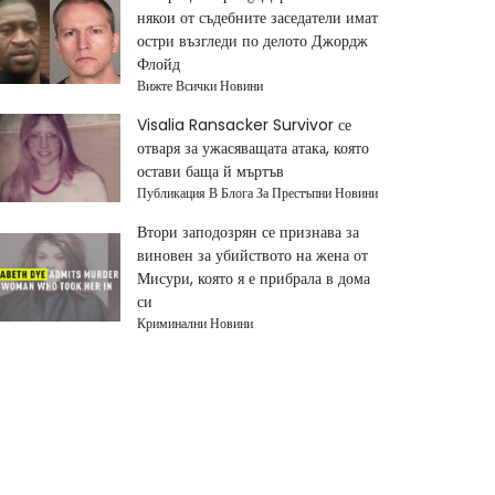
някои от съдебните заседатели имат
остри възгледи по делото Джордж
Флойд
Вижте Всички Новини
Visalia Ransacker Survivor се
отваря за ужасяващата атака, която
остави баща й мъртъв
Публикация В Блога За Престъпни Новини
Втори заподозрян се признава за
виновен за убийството на жена от
Мисури, която я е прибрала в дома
си
Криминални Новини