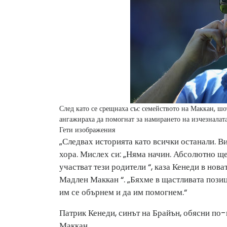
След като се срещнаха със семейството на Маккан, ш
ангажираха да помогнат за намирането на изчезнала
Гети изображения
„Следвах историята като всички останали. Ви
хора. Мислех си: „Няма начин. Абсолютно ще
участват тези родители “, каза Кенеди в нов
Мадлен Маккан “. „Бяхме в щастливата позиц
им се обърнем и да им помогнем.“
Патрик Кенеди, синът на Брайън, обясни по-
Маккан.