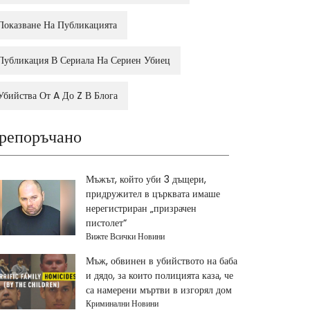
Показване На Публикацията
Публикация В Сериала На Сериен Убиец
Убийства От A До Z В Блога
репоръчано
Мъжът, който уби 3 дъщери,
придружител в църквата имаше
нерегистриран „призрачен
пистолет“
Вижте Всички Новини
Мъж, обвинен в убийството на баба
и дядо, за които полицията каза, че
са намерени мъртви в изгорял дом
Криминални Новини