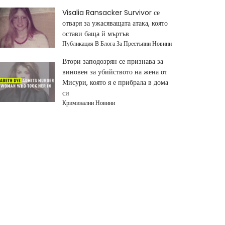
Visalia Ransacker Survivor се
отваря за ужасяващата атака, която
остави баща й мъртъв
Публикация В Блога За Престъпни Новини
Втори заподозрян се признава за
виновен за убийството на жена от
Мисури, която я е прибрала в дома
си
Криминални Новини