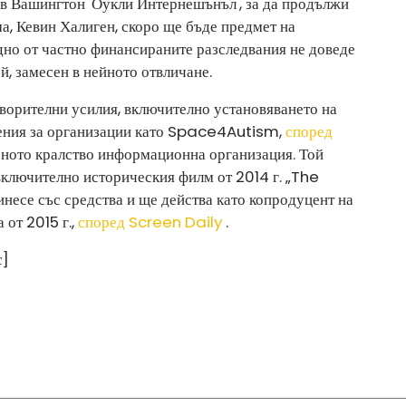
ъв Вашингтон 'Оукли Интернешънъл', за да продължи
ма, Кевин Халиген, скоро ще бъде предмет на
дно от частно финансираните разследвания не доведе
й, замесен в нейното отвличане.
ворителни усилия, включително установяването на
арения за организации като Space4Autism,
според
еното кралство информационна организация. Той
включително историческия филм от 2014 г. „The
инесе със средства и ще действа като копродуцент на
от 2015 г.,
според Screen Daily
.
с]