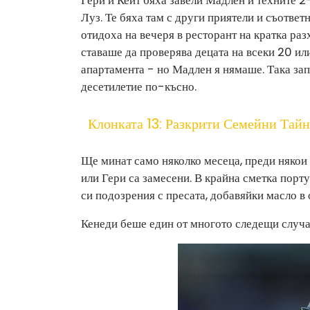
Луз. Те бяха там с други приятели и съответ
отидоха на вечеря в ресторант на кратка раз
ставаше да проверява децата на всеки 20 ил
апартамента - но Мадлен я нямаше. Така зап
десетилетие по-късно.
Клонката 13: Разкрити Семейни Тай
Ще минат само няколко месеца, преди някои 
или Гери са замесени. В крайна сметка порт
си подозрения с пресата, добавяйки масло в 
Кенеди беше един от многото следещи случая