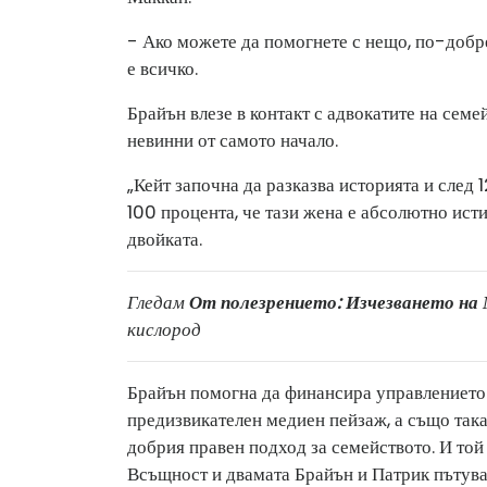
- Ако можете да помогнете с нещо, по-добре
е всичко.
Брайън влезе в контакт с адвокатите на семе
невинни от самото начало.
„Кейт започна да разказва историята и след 
100 процента, че тази жена е абсолютно исти
двойката.
Гледам
От полезрението: Изчезването на
кислород
Брайън помогна да финансира управлението н
предизвикателен медиен пейзаж, а също така
добрия правен подход за семейството. И той 
Всъщност и двамата Брайън и Патрик пътувал