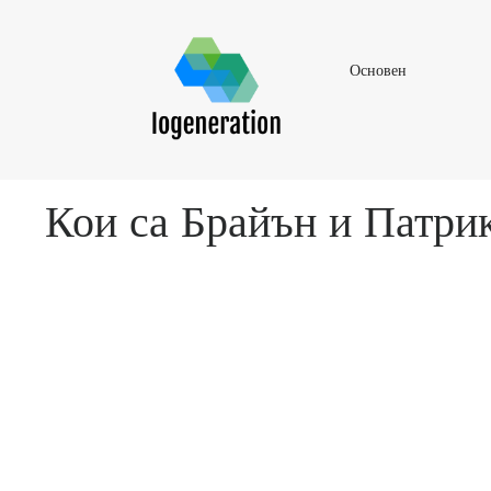
Основен
Основен
Кои са Брайън и Патри