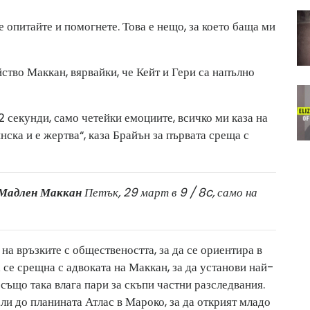
 опитайте и помогнете. Това е нещо, за което баща ми
йство Маккан, вярвайки, че Кейт и Гери са напълно
12 секунди, само четейки емоциите, всичко ми каза на
нска и е жертва“, каза Брайън за първата среща с
 Мадлен Маккан
Петък, 29 март в 9 / 8c, само на
а връзките с обществеността, за да се ориентира в
 се срещна с адвоката на Маккан, за да установи най-
също така влага пари за скъпи частни разследвания.
и до планината Атлас в Мароко, за да открият младо