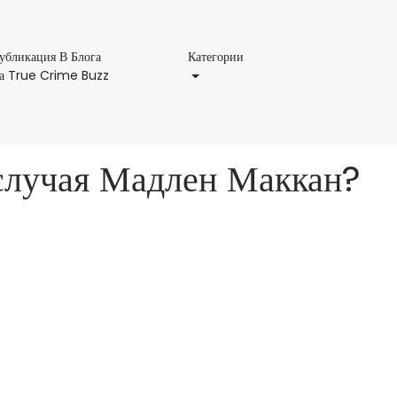
Категории
убликация В Блога
Категории
Публикация
а True Crime Buzz
В
Блога
На
True
 случая Мадлен Маккан?
Crime
Buzz