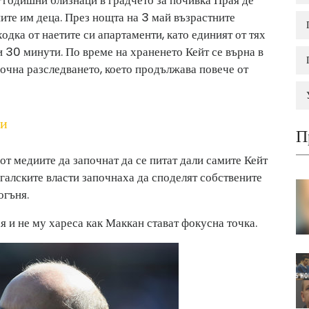
ните им деца. През нощта на 3 май възрастните
ходка от наетите си апартаменти, като единият от тях
и 30 минути. По време на храненето Кейт се върна в
очна разследването, което продължава повече от
ни
П
от медиите да започнат да се питат дали самите Кейт
угалските власти започнаха да споделят собствените
огъня.
 и не му хареса как Маккан стават фокусна точка.