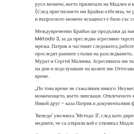
русо момиче, което приличало на Мадлен и к
(След пристигането им Брайън отбеляза, че 
и въпросното момиче всъщност е било със с
Междувременно Брайън ще продължи да нае
Método 3, за да преследва агресивно търсени
мрежа. Патрик и частният следовател, работ
проследят ранните стъпки на разследването
Мурат и Сергей Малинка. Агресивната им та
на дни и подслушване на колите им. Оттогава
време.
„По това време не съжалявам никого. Неумес
момиченцето, което липсваше. Отвлеченото м
Никой друг - каза Патрик в документалния 
'Кенеди' уволниха 'Методо 3', след като ди
медиите, че са открили кой е отвлякъл Мадлен