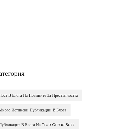
атегория
Пост В Блога На Новините За Престъпността
Много Истински Публикации В Блога
Публикация В Блога На True Crime Buzz