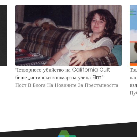
Четворното убийство на California Cult
Твъ
беше „истински кошмар на улица Elm“
нас
Пост В Блога На Новините За Престъпността
изл
Пу