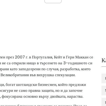
н през 2007 г. в Португалия, Кейт и Гери Маккан се
К
и не са открили нищо в търсенето на 3-годишното си
рани като заподозрени по случая, разработка, която
 Великобритания във вихрушка спекулации.
еди, богат шотландски бизнесмен, който предложи
сигури не само правна защита, но и да започне
, фокусирана основно върху двойката, нараства.
-годишни близнаци в градчето за почивка Прая де