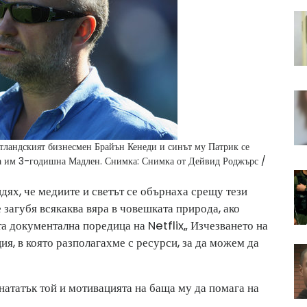
отландският бизнесмен Брайън Кенеди и синът му Патрик се
та им 3-годишна Мадлен.
Снимка: Снимка от Дейвид Роджърс /
дях, че медиите и светът се обърнаха срещу тези
 загубя всякаква вяра в човешката природа, ако
ата документална поредица на Netflix„ Изчезването на
ия, в която разполагахме с ресурси, за да можем да
нататък той и мотивацията на баща му да помага на