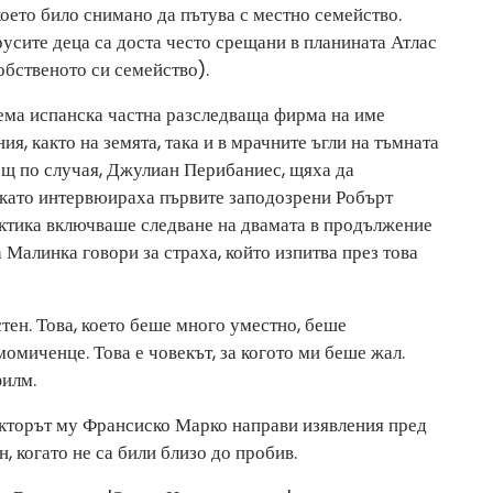
оето било снимано да пътува с местно семейство.
русите деца са доста често срещани в планината Атлас
обственото си семейство).
ма испанска частна разследваща фирма на име
я, както на земята, така и в мрачните ъгли на тъмната
ещ по случая, Джулиан Перибаниес, щяха да
, като интервюираха първите заподозрени Робърт
ктика включваше следване на двамата в продължение
 Малинка говори за страха, който изпитва през това
тен. Това, което беше много уместно, беше
омиченце. Това е човекът, за когото ми беше жал.
филм.
ректорът му Франсиско Марко направи изявления пред
, когато не са били близо до пробив.