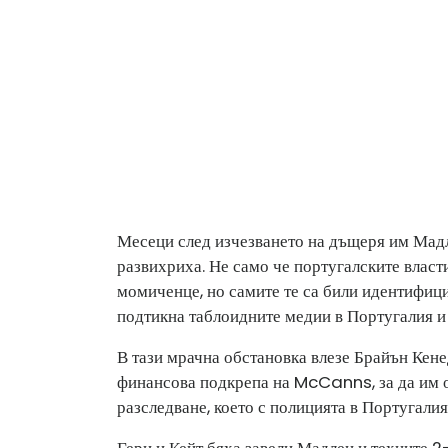
Месеци след изчезването на дъщеря им Мадле
развихриха. Не само че португалските власт
момиченце, но самите те са били идентифици
подтикна таблоидните медии в Португалия и
В тази мрачна обстановка влезе Брайън Кен
финансова подкрепа на McCanns, за да им о
разследване, което с полицията в Португалия
Гери и Кейт бяха завели Мадлен и техните 2