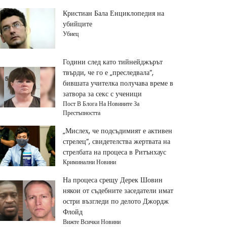
Кристиан Бала Енциклопедия на
убийците
Убиец
Години след като тийнейджърът
твърди, че го е „преследвала“,
бившата учителка получава време в
затвора за секс с ученици
Пост В Блога На Новините За
Престъпността
„Мислех, че подсъдимият е активен
стрелец“, свидетелства жертвата на
стрелбата на процеса в Ритънхаус
Криминални Новини
На процеса срещу Дерек Шовин
някои от съдебните заседатели имат
остри възгледи по делото Джордж
Флойд
Вижте Всички Новини