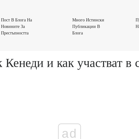
Пост В Блога На
Много Истински
П
Новините За
Публикации В
Н
Пост
Много
Престъпността
Блога
В
Истински
Блога
Публикации
На
В
к Кенеди и как участват в
Новините
Блога
За
Престъпността
ad