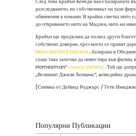
След това Брайън Кенеди наел базираната в
разследването, но собственикът на тази фир
обвинения в измами. В крайна сметка нито е
до откриването нито на Мадлен, нито на няко
Брайън ще продължи да полага други благот
собствено доверие, чрез което се правят д
Macclesfield Express
, базирана в Обедин
също така започва да инвестира във филми, 
Homesman“
според Variety
. Той ще допр
„Великият Джили Хопкинс“, комедийна драма 
[Снимка от Дейвид Роджърс / Гети Имиджи
Популярни Публикации