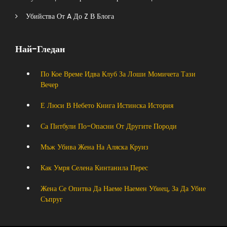
Убийства От A До Z В Блога
Най-Гледан
По Кое Време Идва Клуб За Лоши Момичета Тази
Вечер
Е Люси В Небето Книга Истинска История
Са Питбули По-Опасни От Другите Породи
Мъж Убива Жена На Аляска Круиз
Как Умря Селена Кинтанила Перес
Жена Се Опитва Да Наеме Наемен Убиец, За Да Убие
Съпруг