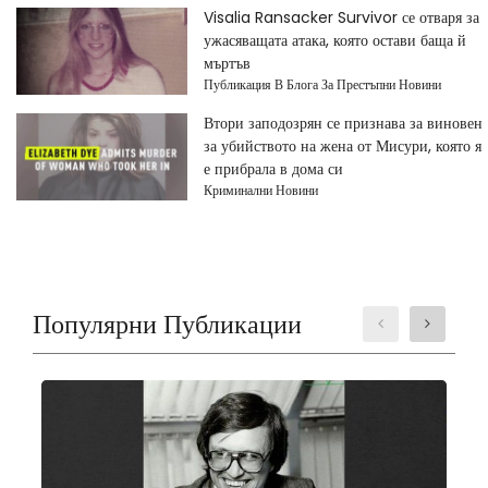
Visalia Ransacker Survivor се отваря за
ужасяващата атака, която остави баща й
мъртъв
Публикация В Блога За Престъпни Новини
Втори заподозрян се признава за виновен
за убийството на жена от Мисури, която я
е прибрала в дома си
Криминални Новини
Популярни Публикации