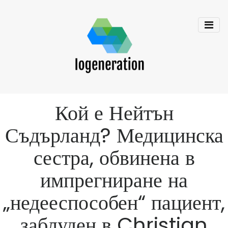
Кой е Нейтън
Съдърланд? Медицинска
сестра, обвинена в
импрегниране на
„недееспособен“ пациент,
заблуден в Christian