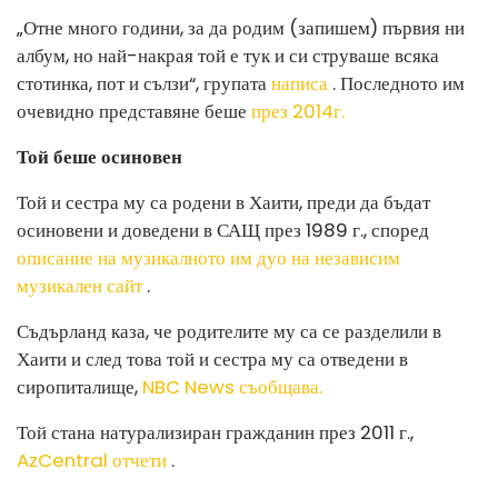
„Отне много години, за да родим (запишем) първия ни
албум, но най-накрая той е тук и си струваше всяка
стотинка, пот и сълзи“, групата
написа
. Последното им
очевидно представяне беше
през 2014г.
Той беше осиновен
Той и сестра му са родени в Хаити, преди да бъдат
осиновени и доведени в САЩ през 1989 г., според
описание на музикалното им дуо на независим
музикален сайт
.
Съдърланд каза, че родителите му са се разделили в
Хаити и след това той и сестра му са отведени в
сиропиталище,
NBC News съобщава.
Той стана натурализиран гражданин през 2011 г.,
AzCentral отчети
.