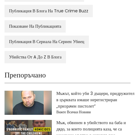
Публикация В Блога На True Crime Buzz
Показване На Публикацията
Публикация В Сериала На Сериен Убиец
Убийства От A До Z В Блога
Препоръчано
Мъжът, който уби 3 дъщери, придружител
в църквата имаше нерегистриран
„призрачен пистолет“
Вижте Всички Новини
Мъж, обвинен в убийството на баба и
дядо, за които полицията каза, че са