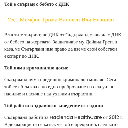
Той е свързан с бебето с ДНК
Уест Мемфис Трима Виновен Или Невинен
Властите твърдят, че ДНК от Съдърланд съвпада с ДНК
от бебето на жертвата. Защитникът му Дейвид Грегън
каза, че Съдърланд има право да вземе свой собствен
експерт по ДНК.
Той няма криминално досие
Съдърланд няма предишно криминално минало. Сега
той се сблъсква с по едно преброяване на сексуално
насилие и насилие над уязвими възрастни.
Той работи в здравното заведение от години
Съдърланд работи за Hacienda HealthCare от 2012 г.
В декларацията се казва, че той е прекратен, след като