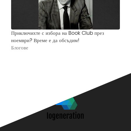
Приключихте с избора на Book Club през
Ч
ноември? Време е да обсъдим!
„
Блогове
П