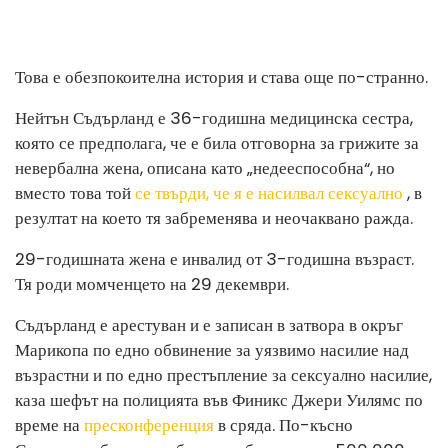
Това е обезпокоителна история и става още по-странно.
Нейтън Съдърланд е 36-годишна медицинска сестра,
която се предполага, че е била отговорна за грижите за
невербална жена, описана като „недееспособна“, но
вместо това той
се твърди, че я е насилвал сексуално
, в
резултат на което тя забременява и неочаквано ражда.
29-годишната жена е инвалид от 3-годишна възраст.
Тя роди момченцето на 29 декември.
Съдърланд е арестуван и е записан в затвора в окръг
Марикопа по едно обвинение за уязвимо насилие над
възрастни и по едно престъпление за сексуално насилие,
каза шефът на полицията във Финикс Джери Уилямс по
време на
пресконференция
в сряда. По-късно