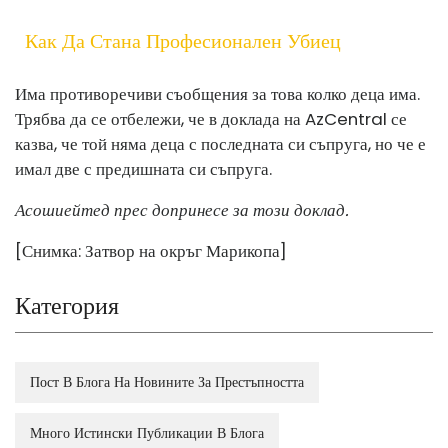
Как Да Стана Професионален Убиец
Има противоречиви съобщения за това колко деца има.
Трябва да се отбележи, че в доклада на AzCentral се
казва, че той няма деца с последната си съпруга, но че е
имал две с предишната си съпруга.
Асошиейтед прес допринесе за този доклад.
[Снимка: Затвор на окръг Марикопа]
Категория
Пост В Блога На Новините За Престъпността
Много Истински Публикации В Блога