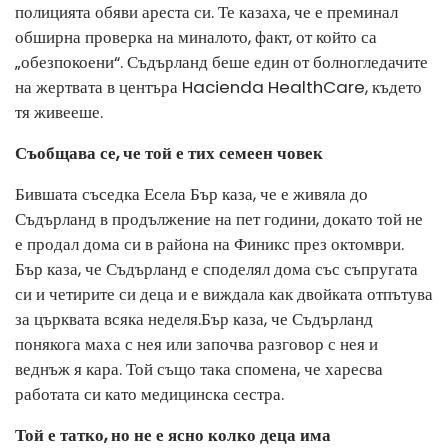
полицията обяви ареста си. Те казаха, че е преминал
обширна проверка на миналото, факт, от който са
„обезпокоени“. Съдърланд беше един от болногледачите
на жертвата в центъра Hacienda HealthCare, където
тя живееше.
Съобщава се, че той е тих семеен човек
Бившата съседка Есела Бър каза, че е живяла до
Съдърланд в продължение на пет години, докато той не
е продал дома си в района на Финикс през октомври.
Бър каза, че Съдърланд е споделял дома със съпругата
си и четирите си деца и е виждала как двойката отпътува
за църквата всяка неделя.
Бър каза, че Съдърланд
понякога маха с нея или започва разговор с нея и
веднъж я кара. Той също така спомена, че харесва
работата си като медицинска сестра.
Той е татко, но не е ясно колко деца има