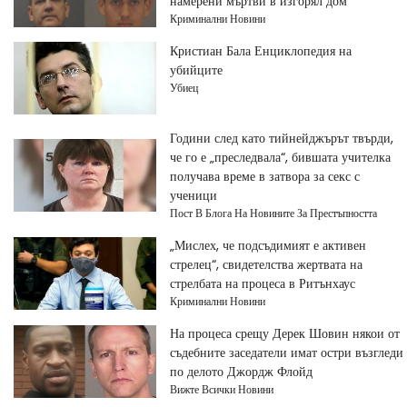
намерени мъртви в изгорял дом
Криминални Новини
Кристиан Бала Енциклопедия на
убийците
Убиец
Години след като тийнейджърът твърди,
че го е „преследвала“, бившата учителка
получава време в затвора за секс с
ученици
Пост В Блога На Новините За Престъпността
„Мислех, че подсъдимият е активен
стрелец“, свидетелства жертвата на
стрелбата на процеса в Ритънхаус
Криминални Новини
На процеса срещу Дерек Шовин някои от
съдебните заседатели имат остри възгледи
по делото Джордж Флойд
Вижте Всички Новини