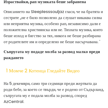
Израствайки, рап музиката беше забранена
Описанието на Sleeplesssouljaz гласи, че на братята и
сестрите „не е било позволено да слушат никаква силна
или неприятна музика, особено рап, независимо дали е
положителна християнска или не. Тяхната музика, която
беше изход и бягство за тях, никога не беше разбирана
от родителите им и определено не беше насърчавана. '
Съпругата му подаде молба за развод малко преди
раждането
1 Момче 2 Котенца Гледайте Видео
На 5 декември, само три седмици преди жертвата да
роди бебе, за което се твърди, че е родено от Съдърланд,
съпругата му е подала молба за развод, според
AzCentral.