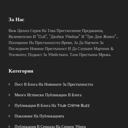
За Нас
Виж Цялата Серия На Това Престъпление Предавания,
Включително И "Cut", "Двойки Убийци" И "Три Дни Живот".,
Посещение На Престъпността Време, За Да Научите За
Последните Новини Престъпност И Да Слушате Мартини &
Усилвател; Подкаст За Убийствата. Тази Престъпна Мрежа.
Категории
Пост В Блога На Новините За Престъпността
Много Истински Публикации В Блога
Публикация В Блога На True Crime Buzz
Показване На Публикацията
Публикация В Сериала На Сериен Убиец