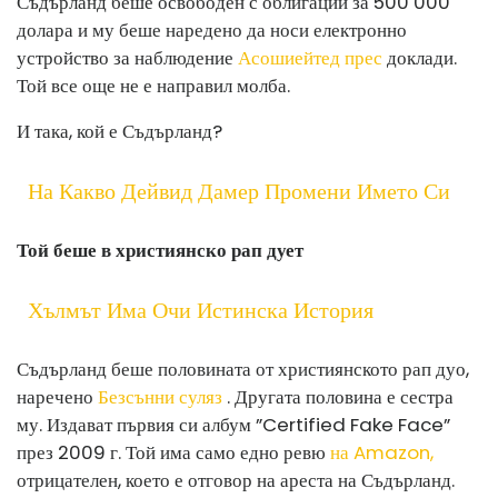
Съдърланд беше освободен с облигации за 500 000
долара и му беше наредено да носи електронно
устройство за наблюдение
Асошиейтед прес
доклади.
Той все още не е направил молба.
И така, кой е Съдърланд?
На Какво Дейвид Дамер Промени Името Си
Той беше в християнско рап дует
Хълмът Има Очи Истинска История
Съдърланд беше половината от християнското рап дуо,
наречено
Безсънни суляз
. Другата половина е сестра
му. Издават първия си албум ”Certified Fake Face”
през 2009 г. Той има само едно ревю
на Amazon,
отрицателен, което е отговор на ареста на Съдърланд.