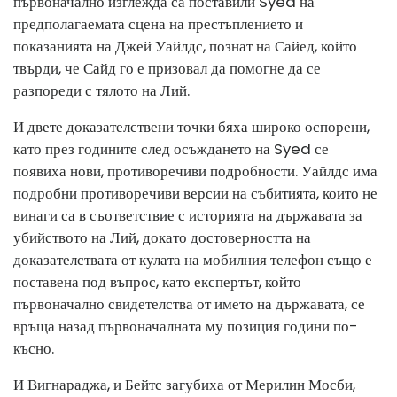
първоначално изглежда са поставили Syed на
предполагаемата сцена на престъплението и
показанията на Джей Уайлдс, познат на Сайед, който
твърди, че Сайд го е призовал да помогне да се
разпореди с тялото на Лий.
И двете доказателствени точки бяха широко оспорени,
като през годините след осъждането на Syed се
появиха нови, противоречиви подробности. Уайлдс има
подробни противоречиви версии на събитията, които не
винаги са в съответствие с историята на държавата за
убийството на Лий, докато достоверността на
доказателствата от кулата на мобилния телефон също е
поставена под въпрос, като експертът, който
първоначално свидетелства от името на държавата, се
връща назад първоначалната му позиция години по-
късно.
И Вигнараджа, и Бейтс загубиха от Мерилин Мосби,