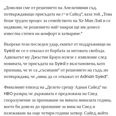
„Доволни сме от решението на Апелативния съд,
потвърждаващо присъдата на г-н Сайед“, каза той. „Това
беше труден процес за семейството на Хе Мин Лий и се
надяваме, че решението най-накрая ще им донесе
известна степен на комфорт и затваряне.“
Въпреки този последен удар, екипът от поддръжници на
Syed не се е отказал от борбата за неговата свобода.
Адвокатът му Джъстин Браун излезе с изявление след
новината, че присъдата на Syed е възстановена, като
признава, че те са „съсипани“ от решението на съда, но
потвърждава, че „няма да се откажат от Adnan Syed“.
Финалният епизод на „Делото срещу Аднан Сайед“ на
HBO разкри, че държавата е предложила на Сиед
споразумение за признаване на вината миналата година,
което би довело до признание за вина на Сиед и
излежаване на още четири години затвор. Сайед, който