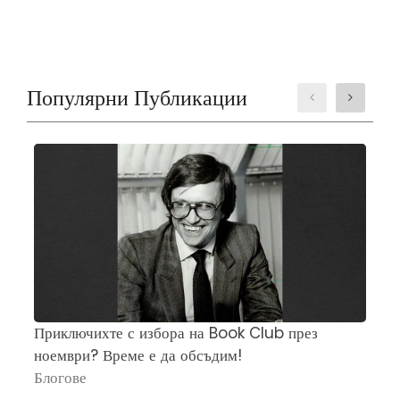
Популярни Публикации
Приключихте с избора на Book Club през
Ч
ноември? Време е да обсъдим!
„
Блогове
П