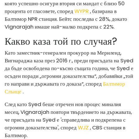
която успешно осигури втория си мандат с близо 50
процента от гласовете, според
WYPR
, базирана в
Балтимор NPR станция. Бейтс последва с 28%, докато
Vignarajah имаше най-малко подкрепа с 22%.
Какво каза той по случая?
Като заместник-генерален прокурор на Мериленд,
Вигнараджа каза през 2016 г., преди присъдата на Syed
да бъде освободена по-късно същата година, че Syed е
осъден поради „огромни доказателства“, добавяйки „той
го направи и държавата го доказа“, според
Балтимор
Слънце
.
След като Syed беше отречен нов процес миналия
месец, Vignarajah повтори твърдението на държавата,
че присъдата на Syed е 'справедлива и подкрепена с
огромни доказателства', според
WJZ
, CBS станция в
Балтимор.