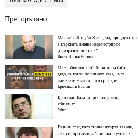
Убийства От A До Z В Блога
Препоръчано
Мъжът, който уби 3 дъщери, придружител
в църквата имаше нерегистриран
„призрачен пистолет“
Вижте Всички Новини
Мъж, обвинен в убийството на баба и
дядо, за които полицията каза, че са
намерени мъртви в изгорял дом
Криминални Новини
Кристиан Бала Енциклопедия на
убийците
Убиец
Години след като тийнейджърът твърди,
че го е „преследвала“, бившата учителка