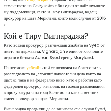
семейството на Сайд, който е бил един от най-шумните
му поддръжници, както и Тиру Вигнараджа, водещ
прокурор на щата Мериленд, който води случая от 2016
г.
Кой е Тиру Вигнараджа?
Като водещ прокурор, разглеждащ жалбата на Syed от
името на държавата, Vignarajah е един от ключовите
играчи в битката Adnan Syed срещу Maryland.
На неговата
уебсайт
, той се позовава на богат опит в
разследването на „сложни“ наказателни дела както на
щатско, така и на федерално ниво, като е работил като
федерален прокурор, началник на големи разследвания
в прокуратурата на град Балтимор и като заместник
главен прокурор за щата Мериленд.
Вигнараджа продължи да се занимава със случая Syed,