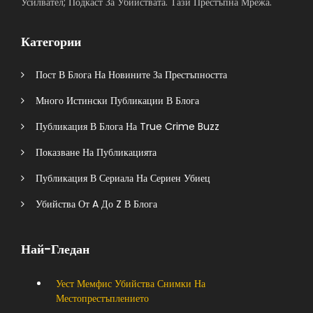
Усилвател; Подкаст За Убийствата. Тази Престъпна Мрежа.
Категории
Пост В Блога На Новините За Престъпността
Много Истински Публикации В Блога
Публикация В Блога На True Crime Buzz
Показване На Публикацията
Публикация В Сериала На Сериен Убиец
Убийства От A До Z В Блога
Най-Гледан
Уест Мемфис Убийства Снимки На
Местопрестъплението