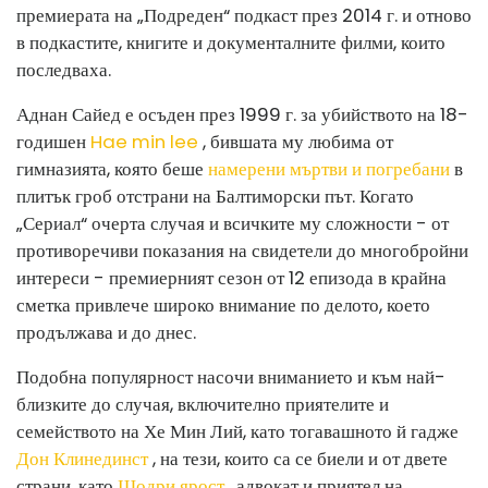
премиерата на „Подреден“ подкаст през 2014 г. и отново
в подкастите, книгите и документалните филми, които
последваха.
Аднан Сайед е осъден през 1999 г. за убийството на 18-
годишен
Hae min lee
, бившата му любима от
гимназията, която беше
намерени мъртви и погребани
в
плитък гроб отстрани на Балтиморски път. Когато
„Сериал“ очерта случая и всичките му сложности - от
противоречиви показания на свидетели до многобройни
интереси - премиерният сезон от 12 епизода в крайна
сметка привлече широко внимание по делото, което
продължава и до днес.
Подобна популярност насочи вниманието и към най-
близките до случая, включително приятелите и
семейството на Хе Мин Лий, като тогавашното й гадже
Дон Клинединст
, на тези, които са се биели и от двете
страни, като
Шодри ярост
, адвокат и приятел на