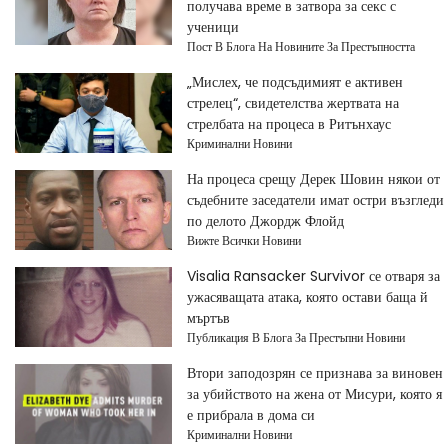
получава време в затвора за секс с
ученици
Пост В Блога На Новините За Престъпността
„Мислех, че подсъдимият е активен
стрелец“, свидетелства жертвата на
стрелбата на процеса в Ритънхаус
Криминални Новини
На процеса срещу Дерек Шовин някои от
съдебните заседатели имат остри възгледи
по делото Джордж Флойд
Вижте Всички Новини
Visalia Ransacker Survivor се отваря за
ужасяващата атака, която остави баща й
мъртъв
Публикация В Блога За Престъпни Новини
Втори заподозрян се признава за виновен
за убийството на жена от Мисури, която я
е прибрала в дома си
Криминални Новини