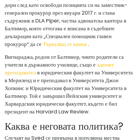
дори след като освободи позицията си на заместник-
генерален прокурор през януари 2017 г. и стана
съдружник в DLA Piper, частна адвокатска кантора в
Балтимор, която оттогава е вписана в съдебните
декларации като „Специален помощник главен
прокурор“ да се
Търкалящ се камък
.
Вигнараджа, родом от Балтимор, чиито родители са
учители в държавното училище, също е
адюнкт
преподавател
в юридическия факултет на Университета
в Мериленд и е преподавал в Университета Джон
Хопкинс и Юридическия факултет на Университета в
Балтимор. Той е завършил Йейлския университет и
Харвардския юридически факултет, където е бил
президент на Harvard Law Review.
Каква е неговата политика?
Случаят на Syed се превърна в популярна местна