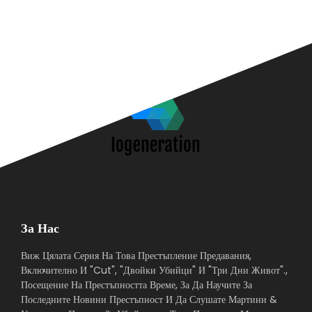
За Нас
Виж Цялата Серия На Това Престъпление Предавания,
Включително И "Cut", "Двойки Убийци" И "Три Дни Живот".,
Посещение На Престъпността Време, За Да Научите За
Последните Новини Престъпност И Да Слушате Мартини &