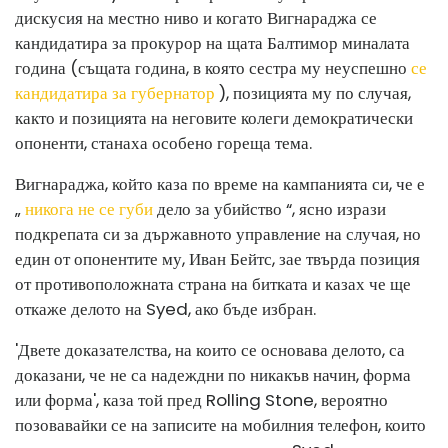
дискусия на местно ниво и когато Вигнараджа се
кандидатира за прокурор на щата Балтимор миналата
година (същата година, в която сестра му неуспешно
се
кандидатира за губернатор
), позицията му по случая,
както и позицията на неговите колеги демократически
опоненти, станаха особено гореща тема.
Вигнараджа, който каза по време на кампанията си, че е
„
никога не се губи
дело за убийство “, ясно изрази
подкрепата си за държавното управление на случая, но
един от опонентите му, Иван Бейтс, зае твърда позиция
от противоположната страна на битката и казах че ще
откаже делото на Syed, ако бъде избран.
'Двете доказателства, на които се основава делото, са
доказани, че не са надеждни по никакъв начин, форма
или форма', каза той пред Rolling Stone, вероятно
позовавайки се на записите на мобилния телефон, които