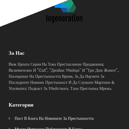
За Нас
Виж Цялата Серия На Това Престъпление Предавания,
Включително И "Cut", "Двойки Убийци" И "Три Дни Живот".,
Посещение На Престъпността Време, За Да Научите За
Последните Новини Престъпност И Да Слушате Мартини &
Усилвател; Подкаст За Убийствата. Тази Престъпна Мрежа.
Категории
Пост В Блога На Новините За Престъпността