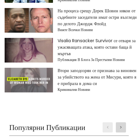
На процеса срещу Дерек Шовин някои от
съдебните заседатели имат остри възгледи
по делото Джордж Флойд
Вижте Всички Новини
Visalia Ransacker Survivor се отваря за
ужасяващата атака, която остави баща й
мъртъв
Публикация В Блога За Престъпни Новини
Втори заподозрян се признава за виновен
за убийството на жена от Мисури, която я
е прибрала в дома си
Криминални Новини
Популярни Публикации