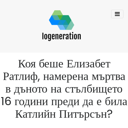
Коя беше Елизабет
Ратлиф, намерена мъртва
в дъното на стълбището
16 години преди да е била
Катлийн Питърсън?