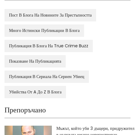
Пост В Блога На Новините За Престъпността
Много Истински Публикации В Блога
Публикация В Блога На True Crime Buzz
Показване На Публикацията
Публикация В Сериала На Сериен Убиец
Убийства От A До Z В Блога
Препоръчано
Мъжът, който уби 3 дъщери, придружител
в църквата имаше нерегистриран