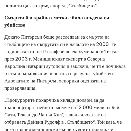
почисти цялата кръв, според „Стълбището“.
Смъртта й в крайна сметка е била осъдена на
убийство
Докато Питърсън беше разследван за смъртта на
стълбището на съпругата си в началото на 2000-те
години, тялото на Ратлиф беше ексхумирано в Тексас
през 2003 г. Медицинският експерт в Северна
Каролина извърши аутопсия и заключи, че тя е починала
от тъпи наранявания и че това е резултат убийство.
Адвокатите на Питърсън оспориха оценката на
проверяващия.
„Прокурорите похарчиха хиляди долари, за да
транспортират нейното момче на 12 000 мили от Бей
Сити, Тексас до Чапъл Хил“, заяви адвокатът на
отбраната Дейвид Рудолф в „Стълбището“. Той каза, че
искат същия медицински експерт, който твърди, че