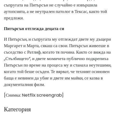
съпругата на Питърсън не случайно е извършила
аутопсията, а не неутрален патолог в Тексас, както той
предложи.
Питърсън отглежда децата си
И Питърсън, и съпругата му отглеждат двете му дъщери
Маргарет и Марта, сякаш са свои. Питърсън живееше в
съседство с Ратлиф, когато тя почина. Както се вижда на
„Стълбището“, и двете момичета публично подкрепиха
Питърсън по време на процеса му и станаха неутешими,
когато той беше осъден. Те вярват, че техният осиновен
баща е невинен да убие и двете им майки, се казва в
документалния филм.
[Снимка: Netflix screengrab]
Категория