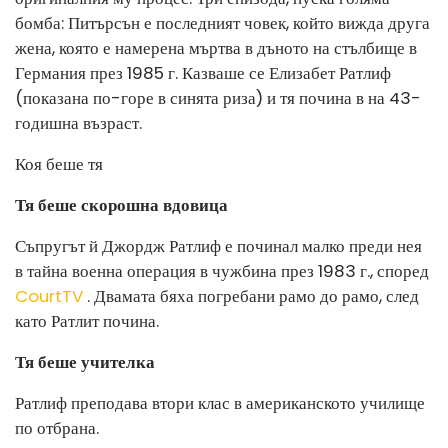
бомба: Питърсън е последният човек, който вижда друга
жена, която е намерена мъртва в дъното на стълбище в
Германия през 1985 г. Казваше се Елизабет Ратлиф
(показана по-горе в синята риза) и тя почина в на 43-
годишна възраст.
Коя беше тя
Тя беше скорошна вдовица
Съпругът й Джордж Ратлиф е починал малко преди нея
в тайна военна операция в чужбина през 1983 г., според
CourtTV
. Двамата бяха погребани рамо до рамо, след
като Ратлит почина.
Тя беше учителка
Ратлиф преподава втори клас в американското училище
по отбрана.