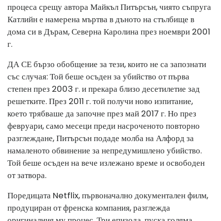
процеса срещу автора Майкъл Питърсън, чиято съпруга
Катлийн е намерена мъртва в дъното на стълбище в
дома си в Дърам, Северна Каролина през ноември 2001
г.
ДА СЕ
бързо обобщение
за тези, които не са запознати
със случая: Той беше осъден за убийство от първа
степен през 2003 г. и прекара близо десетилетие зад
решетките. През 2011 г. той получи ново изпитание,
което трябваше да започне през май 2017 г. Но през
февруари, само месеци преди насроченото повторно
разглеждане, Питърсън подаде молба на Алфорд за
намаленото обвинение за непредумишлено убийство.
Той беше осъден на вече излежано време и освободен
от затвора.
Поредицата Netflix, първоначално документален филм,
продуциран от френска компания, разглежда
оригиналния му процес. Три епизода, пуска голяма