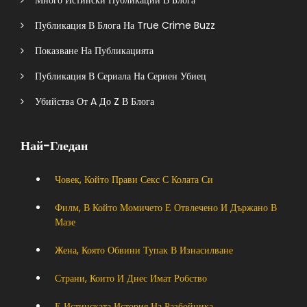
Много Истински Публикации В Блога
Публикация В Блога На True Crime Buzz
Показване На Публикацията
Публикация В Сериала На Сериен Убиец
Убийства От A До Z В Блога
Най-Гледан
Човек, Който Прави Секс С Колата Си
Филм, В Който Момичето Е Отвлечено И Държано В
Мазе
Жена, Която Обвини Тупак В Изнасилване
Страни, Които И Днес Имат Робство
Е Истинската История На Разбойника