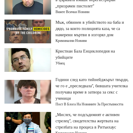
„призрачен пистолет“
Вижте Всички Новини
Мъж, обвинен в убийството на баба и
дядо, за които полицията каза, че са
намерени мъртви в изгорял дом
Криминални Новини
Кристиан Бала Енциклопедия на
убийците
Убиец
Години след като тийнейджърът твърди,
че го е „преследвала“, бившата учителка
получава време в затвора за секс с
ученици
Пост В Блога На Новините За Престъпността
„Мислех, че подсъдимият е активен
стрелец“, свидетелства жертвата на
стрелбата на процеса в Ритънхаус
Криминални Новини