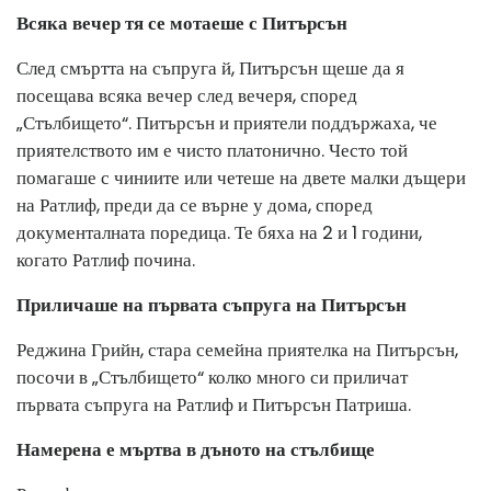
Всяка вечер тя се мотаеше с Питърсън
След смъртта на съпруга й, Питърсън щеше да я
посещава всяка вечер след вечеря, според
„Стълбището“. Питърсън и приятели поддържаха, че
приятелството им е чисто платонично. Често той
помагаше с чиниите или четеше на двете малки дъщери
на Ратлиф, преди да се върне у дома, според
документалната поредица. Те бяха на 2 и 1 години,
когато Ратлиф почина.
Приличаше на първата съпруга на Питърсън
Реджина Грийн, стара семейна приятелка на Питърсън,
посочи в „Стълбището“ колко много си приличат
първата съпруга на Ратлиф и Питърсън Патриша.
Намерена е мъртва в дъното на стълбище