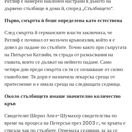
Ратлиф е намерен наклонен настрани в дъното на
дървено стълбище в дома й, според „Стълбището“.
Първо, смъртта ѝ беше определена като естествена
След смъртта й германските власти заключиха, че
Ратлиф е починал от мозъчен кръвоизлив, който я е
довел до падане по стълбите. Точно както при съпругата
на Питърсън Катлийн, тя страда от разкъсвания на
главата, които се дължат на нейното падане. Само
четири дни преди смъртта си тя се оплакваше от силно
главоболие. Тя дори е назначила лекарска среща от
притеснение и е имала среща на следващата седмица.
Около стълбището имаше значително количество
кръв
Свидетелят Шерил Апел-Шумахер свидетелства по
време на процеса на Петерсън през 2003 г., че кръвта е
стигала чак по стълбите. Отнемаха седмици, за да се