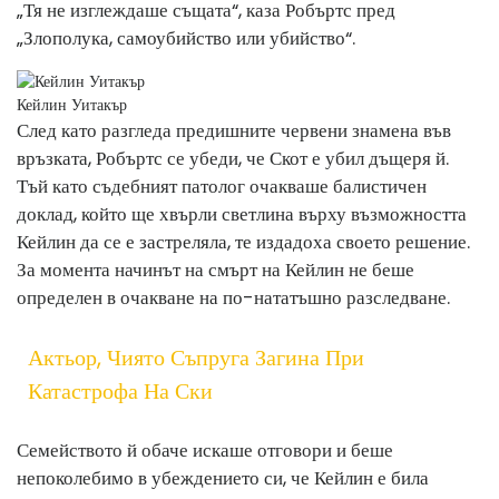
„Тя не изглеждаше същата“, каза Робъртс пред
„Злополука, самоубийство или убийство“.
Кейлин Уитакър
След като разгледа предишните червени знамена във
връзката, Робъртс се убеди, че Скот е убил дъщеря й.
Тъй като съдебният патолог очакваше балистичен
доклад, който ще хвърли светлина върху възможността
Кейлин да се е застреляла, те издадоха своето решение.
За момента начинът на смърт на Кейлин не беше
определен в очакване на по-нататъшно разследване.
Актьор, Чиято Съпруга Загина При
Катастрофа На Ски
Семейството й обаче искаше отговори и беше
непоколебимо в убеждението си, че Кейлин е била