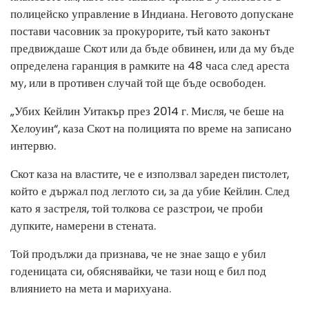
полицейско управление в Индиана. Неговото допускане
постави часовник за прокурорите, тъй като законът
предвиждаше Скот или да бъде обвинен, или да му бъде
определена гаранция в рамките на 48 часа след ареста
му, или в противен случай той ще бъде освободен.
„Убих Кейлин Уитакър през 2014 г. Мисля, че беше на
Хелоуин“, каза Скот на полицията по време на записано
интервю.
Скот каза на властите, че е използвал зареден пистолет,
който е държал под леглото си, за да убие Кейлин. След
като я застреля, той толкова се разстрои, че проби
дупките, намерени в стената.
Той продължи да признава, че не знае защо е убил
годеницата си, обяснявайки, че тази нощ е бил под
влиянието на мета и марихуана.