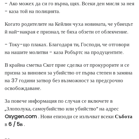
- Ако можех да си го върна, щях. Всеки ден мисля за нея
- каза той на полицията.
Когато родителите на Кейлин чуха новината, че убиецът
й най-накрая е признал, те бяха обзети от облекчение.
- Току-що плаках. Благодаря ти, Господи, че отговори
на нашите молитви - каза Робъртс на продуцентите.
В крайна сметка Скот прие сделка от прокурорите и се
призна за виновен за убийство от първа степен в замяна
на 37 години затвор без възможност за предсрочно
освобождаване.
За повече информация по случая се включете в
„Злополука, самоубийство или убийство“ на адрес
Oxygen.com
. Нови епизоди се излъчват всеки
Събота
в
6 / 5в
.