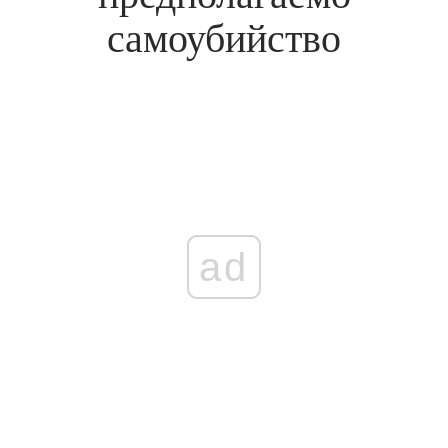
самоубийство
ad