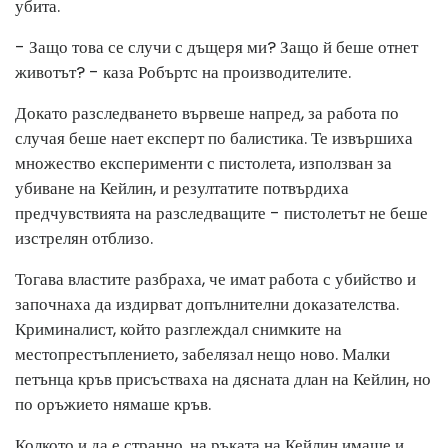
убита.
- Защо това се случи с дъщеря ми? Защо й беше отнет
животът? - каза Робъртс на производителите.
Докато разследването вървеше напред, за работа по
случая беше нает експерт по балистика. Те извършиха
множество експерименти с пистолета, използван за
убиване на Кейлин, и резултатите потвърдиха
предчувствията на разследващите - пистолетът не беше
изстрелян отблизо.
Тогава властите разбраха, че имат работа с убийство и
започнаха да издирват допълнителни доказателства.
Криминалист, който разглеждал снимките на
местопрестъплението, забелязал нещо ново. Малки
петънца кръв присъстваха на дясната длан на Кейлин, но
по оръжието нямаше кръв.
Колкото и да е странно, на ръката на Кейлин имаше и