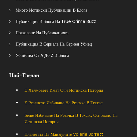
Много Истински Публикации В Блога
Публикация В Блога На True Crime Buzz
Показване На Публикацията
Публикация В Сериала На Сериен Убиец
Убийства От A До Z В Блога
Най-Гледан
Е Хълмовете Имат Очи Истинска История
Е Реалното Избиване На Резачка В Тексас
Беше Избиване На Резачка В Тексас, Основано На
Истинска История
Планетата На Маймуните Valerie Jarrett