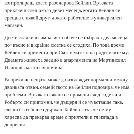
контролиращ, което разочарова Кейлин. Връзката
приключи след около девет месеца, когато Кейлин се
срещна с някой друг, докато работеше в универсален
магазин.
Двете сладки в гимназията обаче се събраха два месеца
по-късно и в крайна сметка се сгодиха. По това време
Кейлин се премести при Скот в мазето на родителите му.
Двамата живееха заедно в апартамента на Мартинсвил,
Илинойс, когато тя почина.
Въпреки че нещата може да изглеждат нормални между
двойката отвън, семейството на Кейлин подозира, че има
проблеми. Връзката сякаш се промени след годежа и
Робъртс си припомни, че дъщеря й се чувстваше така,
сякаш Скот беше сдържан. Кейлин каза, че не му
харесва да прекарва време с приятели и тя изпада в
депресия.