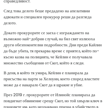
справедливост.
След това делото беше предадено на апелативни
адвокати и специален прокурор реши да разгледа
делото.
Докато прокурорите се заеха с изграждането на
възможно най-добрия случай, на бял свят излязоха
други обезпокоителни подробности. Дни преди Кайлин
да бъде убита, тя прекарва време с приятел, който по-
късно казва на полицията, че Кейлин е получавала
множество съобщения от Скот, който я следи.
В деня, в който тя умира, Кейлин е планирала да
присъства на парти за Хелоуин, което според властите
може да е накарало Скот да я щракне и убие.
През 2019 г. прокурорите от Илинойс планираха да
повдигнат обвинение срещу Скот, но той хвърли ключ в
плановете им, като неочаквано призна в убийството в