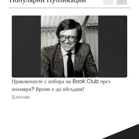
Приключихте с избора на Book Club през
Ч
ноември? Време е да обсъдим!
„
Блогове
П