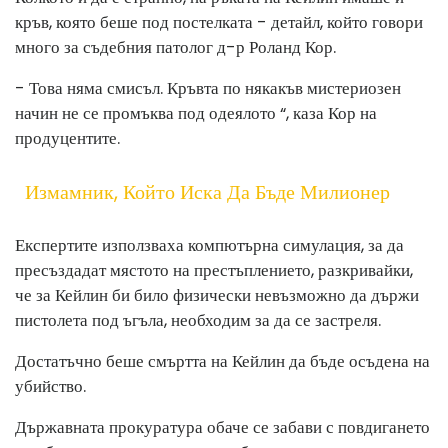
кръв, която беше под постелката - детайл, който говори
много за съдебния патолог д-р Роланд Кор.
- Това няма смисъл. Кръвта по някакъв мистериозен
начин не се промъква под одеялото “, каза Кор на
продуцентите.
Измамник, Който Иска Да Бъде Милионер
Експертите използваха компютърна симулация, за да
пресъздадат мястото на престъплението, разкривайки,
че за Кейлин би било физически невъзможно да държи
пистолета под ъгъла, необходим за да се застреля.
Достатъчно беше смъртта на Кейлин да бъде осъдена на
убийство.
Държавната прокуратура обаче се забави с повдигането