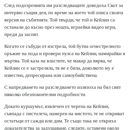
След подозренията им разследващите доведоха Скот за
интервю същия ден, по време на което той описа своята
версия на събитията. Той твърди, че той и Кейлин са
останали до късно през нощта, играейки видео игри,
преди да заспят.
Когато се събуди от изстрела, той бутна огнестрелното
оръжие на пода и провери пулса на Кейлин, намирайки я
мъртва. Той каза на властите, че макар да вярва, че
Кейлин се е застреляла, тя не е била, доколкото му е
известно, депресирана или самоубийствена.
С напредването на разследването излязоха на бял свят
няколко обезпокоителни подробности.
Докато куршумът, извлечен от черепа на Кейлин,
съвпада с пистолета, намерен на мястото, те не откриват
остатъци от сажди или дим. Те също така не откриха
доказателства за задушаване, следите, оставени около