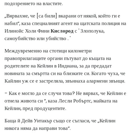
подозрението на властите.
„Вярвахме, че [са били] вкарани от някой, който ги е
набил“, каза специалният агент на щатската полиция на
Илинойс Холи Фини
Кислород
с ' Злополука,
самоубийство или убийство . '
Междувременно на стотици километри
правоприлагащите органи пътуват до къщата на
родителите на Кейлин в Индиана, за да предадат
новината за смъртта си на близките си. Когато чуха, че
Кайлин уж се е застреляла, звъннаха алармени звънци.
- Как е могло да се случи това? Не вярвах, че Кейлин е
отнела живота си “, каза Лесли Робъртс, майката на
Кейлин, пред продуцентите.
Баща й Дейв Уитакър също се съгласи, че „Кейлин
никога няма да направи това“.