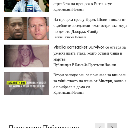
стрелбата на процеса в Ритънхаус
Криминални Новини
На процеса срещу Дерек Шовин някои от
съдебните заседатели имат остри възгледи
по делото Джордж Флойд
Вижте Всички Новини
Visalia Ransacker Survivor се отваря за
ужасяващата атака, която остави баща й
мъртъв
Публикация В Блога За Престъпни Новини
Втори заподозрян се признава за виновен
за убийството на жена от Мисури, която я
е прибрала в дома си
Криминални Новини
Популярни Публикации