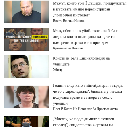
Мъжът, който уби 3 дъщери, придружител
в църквата имаше нерегистриран
„призрачен пистолет“
Вижте Всички Новини
Мъж, обвинен в убийството на баба и
дядо, за които полицията каза, че са
намерени мъртви в изгорял дом
Криминални Новини
Кристиан Бала Енциклопедия на
убийците
Убиец
Години след като тийнейджърът твърди,
че го е „преследвала“, бившата учителка
получава време в затвора за секс с
ученици
Пост В Блога На Новините За Престъпността
„Мислех, че подсъдимият е активен
стрелец“, свидетелства жертвата на