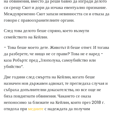
на обвинения, вместо да реши бавно да изгради делото
си срещу Скот и дори да изчака евентуално признание.
Междувременно Скот запази невинността си и отказа да
говори с правоохранителните органи.
След това делото беше спряно, което възмути
семейството на Кейлин.
- Това беше моето дете. Животът й беше отнет. И тогава
да разберете, че нищо не се прави? Това не е наред -
каза Робъртс пред „Злополука, самоубийство или
убийство“.
Две години след смъртта на Кейлин, когато беше
назначен нов държавен адвокат, те прегледаха случая и
събраха допълнителни доказателства, но все още не
бяха повдигнати обвинения. Чакането се оказа
непоносимо за близките на Кейлин, които през 2018 г.
отидоха при
медиите
с надеждата да получим