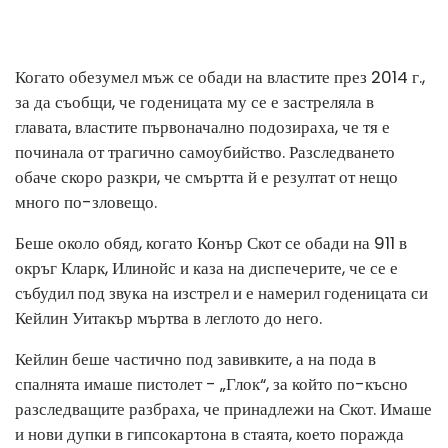
Когато обезумел мъж се обади на властите през 2014 г.,
за да съобщи, че годеницата му се е застреляла в
главата, властите първоначално подозираха, че тя е
починала от трагично самоубийство. Разследването
обаче скоро разкри, че смъртта й е резултат от нещо
много по-зловещо.
Беше около обяд, когато Конър Скот се обади на 911 в
окръг Кларк, Илинойс и каза на диспечерите, че се е
събудил под звука на изстрел и е намерил годеницата си
Кейлин Уитакър мъртва в леглото до него.
Кейлин беше частично под завивките, а на пода в
спалнята имаше пистолет - „Глок“, за който по-късно
разследващите разбраха, че принадлежи на Скот. Имаше
и нови дупки в гипсокартона в стаята, което поражда