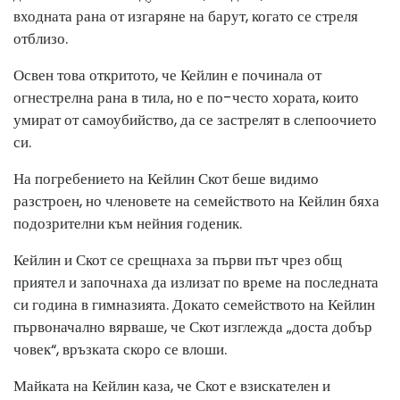
входната рана от изгаряне на барут, когато се стреля
отблизо.
Освен това откритото, че Кейлин е починала от
огнестрелна рана в тила, но е по-често хората, които
умират от самоубийство, да се застрелят в слепоочието
си.
На погребението на Кейлин Скот беше видимо
разстроен, но членовете на семейството на Кейлин бяха
подозрителни към нейния годеник.
Кейлин и Скот се срещнаха за първи път чрез общ
приятел и започнаха да излизат по време на последната
си година в гимназията. Докато семейството на Кейлин
първоначално вярваше, че Скот изглежда „доста добър
човек“, връзката скоро се влоши.
Майката на Кейлин каза, че Скот е взискателен и