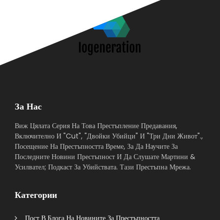
За Нас
Виж Цялата Серия На Това Престъпление Предавания,
Включително И "Cut", "Двойки Убийци" И "Три Дни Живот".,
Посещение На Престъпността Време, За Да Научите За
Последните Новини Престъпност И Да Слушате Мартини &
Усилвател; Подкаст За Убийствата. Тази Престъпна Мрежа.
Категории
Пост В Блога На Новините За Престъпността