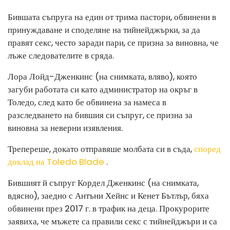
Бившата съпруга на един от трима пастори, обвинени в
принуждаване и споделяне на тийнейджърки, за да
правят секс, често заради пари, се призна за виновна, че
лъже следователите в сряда.
Лора Лойд-Дженкинс (на снимката, вляво), която
загуби работата си като администратор на окръг в
Толедо, след като бе обвинена за намеса в
разследването на бившия си съпруг, се призна за
виновна за неверни изявления.
Трепереше, докато отправяше молбата си в съда,
според
доклад на Toledo Blade
.
Бившият й съпруг Кордел Дженкинс (на снимката,
вдясно), заедно с Антъни Хейнс и Кенет Бътлър, бяха
обвинени през 2017 г. в трафик на деца. Прокурорите
заявиха, че мъжете са правили секс с тийнейджъри и са