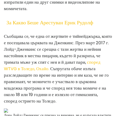
изпратили един на друг снимки и видеоклипове на
момичетата.
За Какво Беше Арестуван Ерик Рудолф
Съобщава се, че една от жертвите е тийнейджърка, която
е посещавала църквата на Дженкинс. През март 2017 г.
Лойд-Дженкинс се срещна с тази жертва и нейния
настойник в местна пицария, където й разкриха, че
тримата мъже уж спят с нея и й дават пари,
според
WTVG в Толедо, Охайо.
Съпругата обаче излъга
разследващите по време на интервю и им каза, че не го
прави
знаят, че момичето е участвало в църковна
младежка програма и че според нея това момиче е на
около 18 или 19 години и е излязло от гимназията,
според острието на Толедо.
Лора Лойд-Дженкинс се призна за виновна, че е излъгала властите