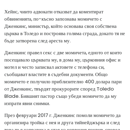
Хейнс, чиито адвокати отказват да коментират
обвиненията, по-късно запознава момичето с
Дженкинс, министър, който основава своя собствена
църква в Толедо и построява голяма сграда, докато тя не
бъде затворена след ареста му.
Дженкинс правел секс с две момичета, едното от които
посещавало църквата му, в дома му, църковния офис и
мотел и често записвал актовете с телефона си,
съобщават властите в съдебни документи. Общо
момичето е получило приблизително 400 долара пари
от Дженкинс, твърдят прокурорите според Toledo
Blade. Бившият пастор също убеди момичето да му
изпрати явни снимки.
През февруари 2017 г. Дженкинс помоли момичето да
организира тройка с нея и друга тийнейджърка и след
това те я направиха в стая на червения покрив, според