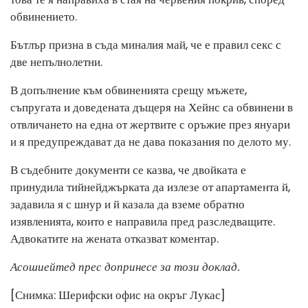
обвинението.
Бътлър призна в съда миналия май, че е правил секс с
две непълнолетни.
В допълнение към обвиненията срещу мъжете,
съпругата и доведената дъщеря на Хейнс са обвинени в
отвличането на една от жертвите с оръжие през януари
и я предупреждават да не дава показания по делото му.
В съдебните документи се казва, че двойката е
принудила тийнейджърката да излезе от апартамента й,
задавила я с шнур и й казала да вземе обратно
изявленията, които е направила пред разследващите.
Адвокатите на жената отказват коментар.
Асошиейтед прес допринесе за този доклад.
[Снимка: Шерифски офис на окръг Лукас]