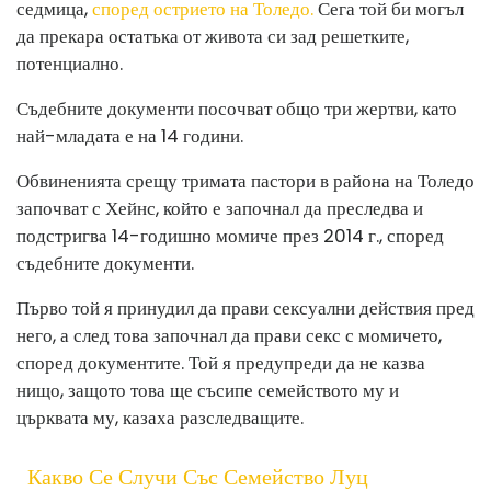
седмица,
според острието на Толедо.
Сега той би могъл
да прекара остатъка от живота си зад решетките,
потенциално.
Съдебните документи посочват общо три жертви, като
най-младата е на 14 години.
Обвиненията срещу тримата пастори в района на Толедо
започват с Хейнс, който е започнал да преследва и
подстригва 14-годишно момиче през 2014 г., според
съдебните документи.
Първо той я принудил да прави сексуални действия пред
него, а след това започнал да прави секс с момичето,
според документите. Той я предупреди да не казва
нищо, защото това ще съсипе семейството му и
църквата му, казаха разследващите.
Какво Се Случи Със Семейство Луц