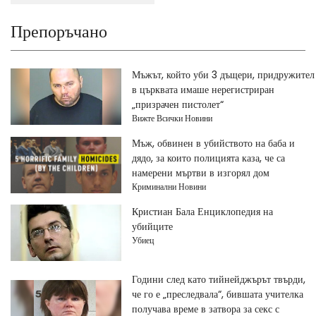
Препоръчано
Мъжът, който уби 3 дъщери, придружител
в църквата имаше нерегистриран
„призрачен пистолет“
Вижте Всички Новини
Мъж, обвинен в убийството на баба и
дядо, за които полицията каза, че са
намерени мъртви в изгорял дом
Криминални Новини
Кристиан Бала Енциклопедия на
убийците
Убиец
Години след като тийнейджърът твърди,
че го е „преследвала“, бившата учителка
получава време в затвора за секс с