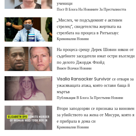
ученици
Пост В Блога На Новините За Престъпността
„Мислех, че подсъдимият е активен
стрелец“, свидетелства жертвата на
стрелбата на процеса в Ритънхаус
Криминални Новини
На процеса срещу Дерек Шовин някои от
съдебните заседатели имат остри възгледи
по делото Джордж Флойд
Вижте Всички Новини
Visalia Ransacker Survivor се отваря за
ужасяващата атака, която остави баща й
мъртъв
Публикация В Блога За Престъпни Новини
Втори заподозрян се признава за виновен
за убийството на жена от Мисури, която я
е прибрала в дома си
Криминални Новини