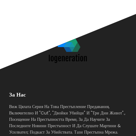
За Нас
Виж Цялата Серия На Това Престъпление Предавания,
Включително И "Cut", "Двойки Убийци" И "Три Дни Живот".,
Посещение На Престъпността Време, За Да Научите За
Последните Новини Престъпност И Да Слушате Мартини &
Усилвател; Подкаст За Убийствата. Тази Престъпна Мрежа.