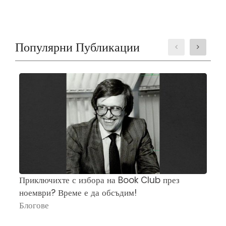
Популярни Публикации
Приключихте с избора на Book Club през
Ч
ноември? Време е да обсъдим!
„
Блогове
П