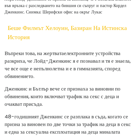
във връзка с разследването на бившия си съпруг и пастор Кордел
Дженкинс.
Снимка: Шерифски офис на окръг Лукас
Беше Филмът Хелоуин, Базиран На Истинска
История
Въпреки това, на жертвата
електронните устройства
разкриха, че Лойд-Дженкинс я е познавал и тя е знаела,
че все още е непълнолетна и е в гимназията, според
обвинението.
Дженкинс и Бътлър вече се признаха за виновни по
обвинения, които включват трафик на секс с деца и
очакват присъда.
48-годишният Дженкинс се разплака в съда, когато се
призна за виновен по две точки за трафик на деца в секс
и една за сексуална експлоатация на деца миналата