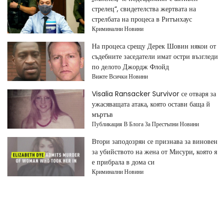
стрелец“, свидетелства жертвата на
стрелбата на процеса в Ритънхаус
Криминални Новини
На процеса срещу Дерек Шовин някои от
съдебните заседатели имат остри възгледи
по делото Джордж Флойд
Вижте Всички Новини
Visalia Ransacker Survivor се отваря за
ужасяващата атака, която остави баща й
мъртъв
Публикация В Блога За Престъпни Новини
Втори заподозрян се признава за виновен
за убийството на жена от Мисури, която я
е прибрала в дома си
Криминални Новини