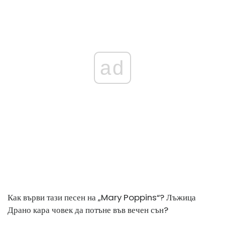
ad
Как върви тази песен на „Mary Poppins“? Лъжица
Драно кара човек да потъне във вечен сън?