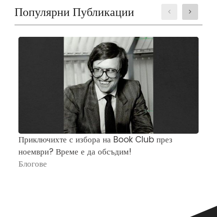
Популярни Публикации
Приключихте с избора на Book Club през
Ч
ноември? Време е да обсъдим!
„
Блогове
П