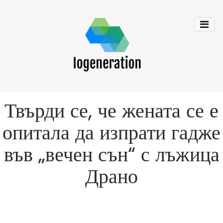
Твърди се, че жената се е
опитала да изпрати гадже
във „вечен сън“ с лъжица
Драно