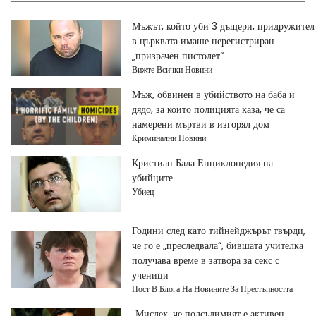
Мъжът, който уби 3 дъщери, придружител
в църквата имаше нерегистриран
„призрачен пистолет“
Вижте Всички Новини
Мъж, обвинен в убийството на баба и
дядо, за които полицията каза, че са
намерени мъртви в изгорял дом
Криминални Новини
Кристиан Бала Енциклопедия на
убийците
Убиец
Години след като тийнейджърът твърди,
че го е „преследвала“, бившата учителка
получава време в затвора за секс с
ученици
Пост В Блога На Новините За Престъпността
„Мислех, че подсъдимият е активен