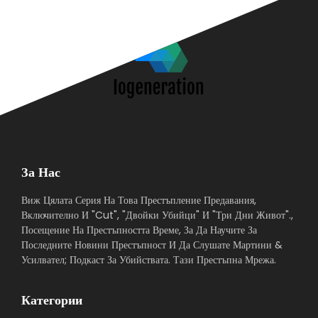
За Нас
Виж Цялата Серия На Това Престъпление Предавания,
Включително И "Cut", "Двойки Убийци" И "Три Дни Живот".,
Посещение На Престъпността Време, За Да Научите За
Последните Новини Престъпност И Да Слушате Мартини &
Усилвател; Подкаст За Убийствата. Тази Престъпна Мрежа.
Категории