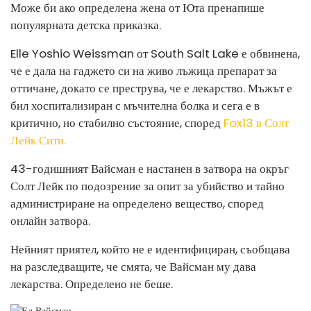
Може би ако определена жена от Юта пренапише
популярната детска приказка.
Elle Yoshio Weissman от South Salt Lake е обвинена,
че е дала на гаджето си на живо лъжица препарат за
оттичане, докато се преструва, че е лекарство. Мъжът е
бил хоспитализиран с мъчителна болка и сега е в
критично, но стабилно състояние, според
Fox13 в Солт
Лейк Сити.
43-годишният Вайсман е настанен в затвора на окръг
Солт Лейк по подозрение за опит за убийство и тайно
администриране на определено вещество, според
онлайн затвора.
Нейният приятел, който не е идентифициран, съобщава
на разследващите, че смята, че Вайсман му дава
лекарства. Определено не беше.