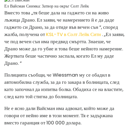
Ел Вайсман
Снимка: Затвор на окръг Солт Лейк
Вместо това „тя беше дала на гаджето си на живо
лъжица Драно. Ел заяви, че намерението й е да даде
гаджето си Драно, за да отиде във вечен сън ”, според
жалба, получена от
KSL-TV в Солт Лейк Сити
. „Ел заяви,
че под вечен сън има предвид смъртта. Знаеше, че
Драно може да го убие и това беше нейното намерение.
Жертвата беше частично заспала, когато Ел му даде
Драно. ”
Полицията съобщи, че Wiessman му се обадил в
автомобилна служба, за да го закара в болницата, след
като започнал да изпитва болка. Обадиха се на властите,
след като той стигна до болницата.
Не е ясно дали Вайсман има адвокат, който може да
говори от нейно име в този момент. Тя е задържана
вместо гаранция от 100 000 долара.