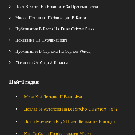
Пост В Блога На Новините За Престъпността
Много Истински Публикации В Блога
Публикация В Блога На True Crime Buzz
Показване На Публикацията
Публикация В Сериала На Сериен Убиец
Убийства От A До Z В Блога
Най-Гледан
Мери Кей Летърно И Вили Фуа
Доклад За Аутопсия На Lesandro Guzman-Feliz
Лоши Момичета Клуб Пълен Безплатни Епизоди
Как Да Стана Професионален Убиец