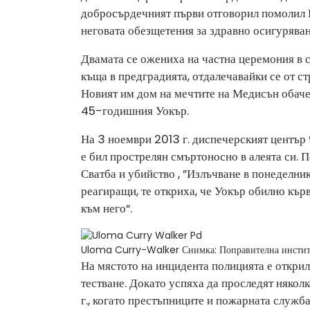
добросърдечният първи отговорил помолил Къ
неговата обезщетения за здравно осигуряван
Двамата се ожениха на частна церемония в с
къща в предградията, отдалечавайки се от с
Новият им дом на мечтите на Медисън обаче
45-годишния Уокър.
На 3 ноември 2013 г. диспечерският център
е бил прострелян смъртоносно в алеята си. 
Сватба и убийство , ”Излъчване в понеделник
реагиращи, те откриха, че Уокър обилно кър
към него“.
Uloma Curry-Walker
Снимка: Поправителна инсти
На мястото на инцидента полицията е откри
тестване. Докато успяха да проследят някол
г., когато престъпниците и пожарната служб