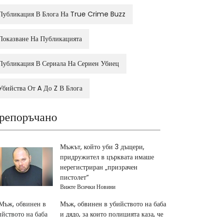
Публикация В Блога На True Crime Buzz
Показване На Публикацията
Публикация В Сериала На Сериен Убиец
Убийства От A До Z В Блога
репоръчано
Мъжът, който уби 3 дъщери,
придружител в църквата имаше
нерегистриран „призрачен
пистолет“
Вижте Всички Новини
Мъж, обвинен в убийството на баба
и дядо, за които полицията каза, че