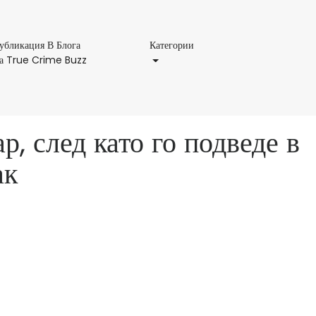
Категории
убликация В Блога
Категории
Публикация
а True Crime Buzz
В
Блога
На
True
, след като го подведе в
Crime
Buzz
ак