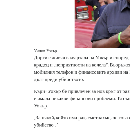
Уилям Уокър
Дорти е живял в квартала на Уокър и според
крадец и „неприятности на колела“. Въоръже
мобилния телефон и финансовите архиви на 
дълг преди убийството.
Къри-Уокър бе привлечен за нов кръг от разп
е имала никакви финансови проблеми. Тя също
Уокър.
„За някой, който има рак, сметнахме, че това
убийство . '