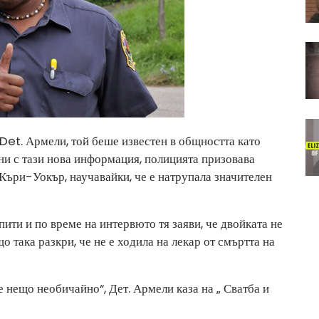
 Det. Армели, той беше известен в общността като
ни с тази нова информация, полицията призовава
Къри-Уокър, научавайки, че е натрупала значителен
ити и по време на интервюто тя заяви, че двойката не
 така разкри, че не е ходила на лекар от смъртта на
 е нещо необичайно“, Дет. Армели каза на „ Сватба и