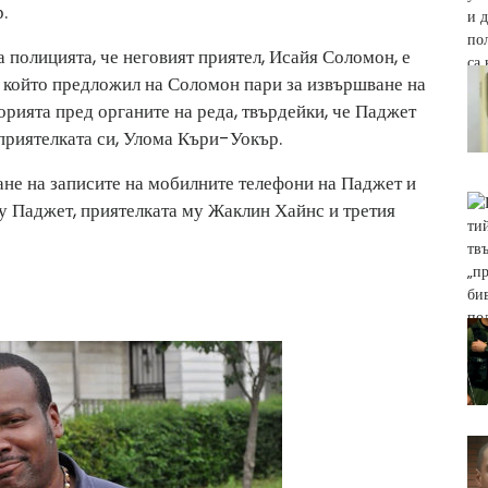
.
 полицията, че неговият приятел, Исайя Соломон, е
, който предложил на Соломон пари за извършване на
рията пред органите на реда, твърдейки, че Паджет
 приятелката си, Улома Къри-Уокър.
ане на записите на мобилните телефони на Паджет и
у Паджет, приятелката му Жаклин Хайнс и третия