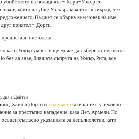
 за убийството на полицията - Къри-Уокър се
някой, който да убие Уолкър, за който тя твърди, че я
предложението, Паджет се обърна към човек на име
 друг приятел - Дорти.
 предостави пистолета.
ед като Уокър умре, тя ще може да събере от неговата
о без да знае, бившата съпруга на Уокър, Рита, все
туция в Дейтън
айнс, Хайн и Дорти и
таксувани
всички те с утежнено
нения за престъпно нападение, каза Дет. Армели. По
осъден съгласно указанията за непълнолетни, като