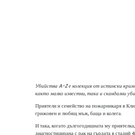
Убийства A-Z е колекция от истински крим
както малко известни, така и скандални уб
Приятели и семейство на пожарникаря в Кли
грижовен и любящ мъж, баща и колега.
И така, когато дългогодишната му приятелка
диагностицирана с рак на гърдата в стадий 4