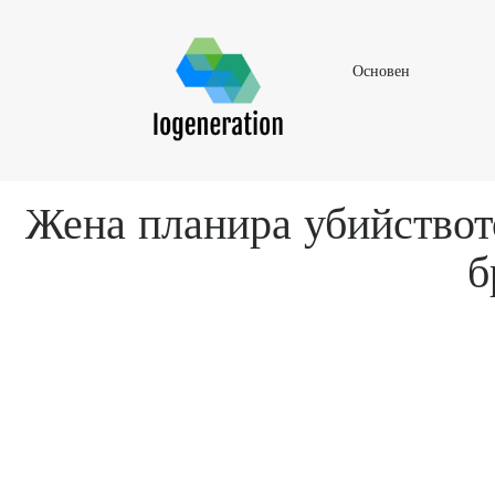
Основен
Основен
Жена планира убийството
б