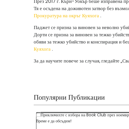
През 2017 г. Къри-Уокър беше изправена пре
Тя е осъдена на доживотен затвор без възм
Прокуратура на окръг Куяхога
.
Паджет се призна за виновен за неволно уби
Дорти се призна за виновен за тежко убийст
обяви за тежко убийство и конспирация и бе
Куяхога
.
За да научите повече за случая, гледайте „Св
Популярни Публикации