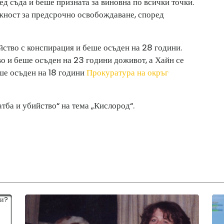
д съда и беше призната за виновна по всички точки.
ожност за предсрочно освобождаване, според
йство с конспирация и беше осъден на 28 години.
во и беше осъден на 23 години доживот, а Хайн се
ше осъден на 18 години
Прокуратура на окръг
атба и убийство“ на тема „Кислород“.