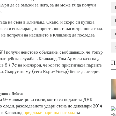
ри да се омъжи за него, за да може тя да получи
е.
ъда на съда в Кливланд, Охайо, и скоро си купиха
треса и ескалиращата престъпност във вътрешния град.
 не попречи на насилието в Кливланд да последва
 911 получи неистово обаждане, съобщаващо, че Уокър
Полицейска служба в Кливланд. Том Армели каза на „
П
 в 8 / 7c на кислород, че когато пристигнаха първите
ви. Съпругата му (сега Къри-Уокър) беше „в истерия
туция в Дейтън
ла 9-милиметрови гилзи, които са подали за ДНК
ко следи, разследването удари стена до декември 2014
а в Кливланд
предложи парична награда
за