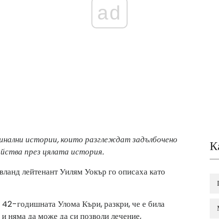
ad
инални истории, които разглеждат задълбочено
К
ийства през цялата история.
вланд лейтенант Уилям Уокър го описаха като
, 42-годишната Улома Къри, разкри, че е била
 и няма да може да си позволи лечение,