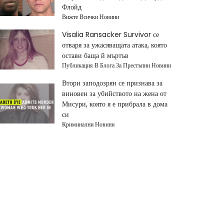
Флойд
Вижте Всички Новини
Visalia Ransacker Survivor се
отваря за ужасяващата атака, която
остави баща й мъртъв
Публикация В Блога За Престъпни Новини
Втори заподозрян се признава за
виновен за убийството на жена от
Мисури, която я е прибрала в дома
си
Криминални Новини