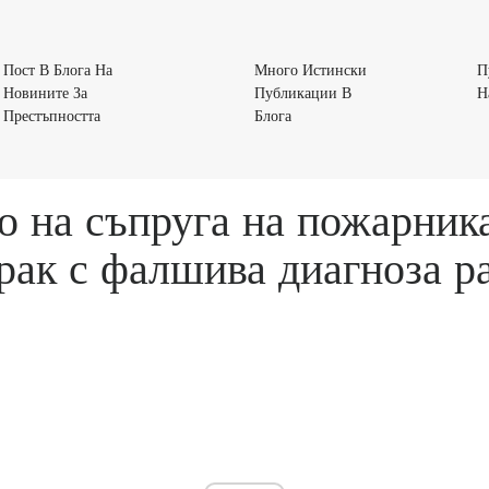
Пост В Блога На
Много Истински
П
Новините За
Публикации В
Н
Пост
Много
Престъпността
Блога
В
Истински
Блога
Публикации
На
В
 на съпруга на пожарникар
Новините
Блога
За
рак с фалшива диагноза р
Престъпността