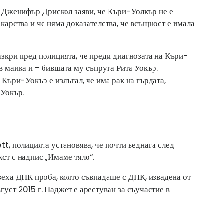
 Дженифър Дрискол заяви, че Къри-Уолкър не е
карства и че няма доказателства, че всъщност е имала
зкри пред полицията, че преди диагнозата на Къри-
 в майка й - бившата му съпруга Рита Уокър.
 Къри-Уокър е излъгал, че има рак на гърдата,
 Уокър.
, полицията установява, че почти веднага след
ст с надпис „Имаме тяло“.
зеха ДНК проба, която съвпадаше с ДНК, извадена от
вгуст 2015 г. Паджет е арестуван за съучастие в