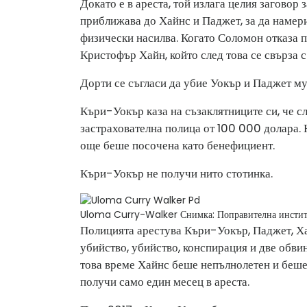
Докато е в ареста, той излага целия заговор
приближава до Хайнс и Паджет, за да намери 
физически насилва. Когато Соломон отказа 
Кристофър Хайн, който след това се свърза с
Дорти се съгласи да убие Уокър и Паджет му
Къри-Уокър каза на съзаклятниците си, че сл
застрахователна полица от 100 000 долара. Н
още беше посочена като бенефициент.
Къри-Уокър не получи нито стотинка.
Uloma Curry-Walker
Снимка: Поправителна инсти
Полицията арестува Къри-Уокър, Паджет, Х
убийство, убийство, конспирация и две обви
това време Хайнс беше непълнолетен и беше 
получи само един месец в ареста.