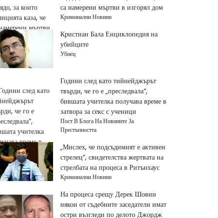
са намерени мъртви в изгорял дом
Криминални Новини
Кристиан Бала Енциклопедия на
убийците
Убиец
Години след като тийнейджърът
твърди, че го е „преследвала“,
бившата учителка получава време в
затвора за секс с ученици
Пост В Блога На Новините За
Престъпността
„Мислех, че подсъдимият е активен
стрелец“, свидетелства жертвата на
стрелбата на процеса в Ритънхаус
Криминални Новини
На процеса срещу Дерек Шовин
някои от съдебните заседатели имат
остри възгледи по делото Джордж