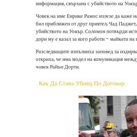
информация, свързана с убийството на Уокър
Човек на име Енрике Рамос излезе да каже на
бил приближен от друг приятел, Чад Паджет
убийството на Уокър. Соломон потвърди исто
дори му е казал за кого работи - майката на
Разследващите изпълниха заповед за издирв
откриха, че има модел на комуникация межд
човек Райън Дорти.
Как Да Стана Убиец По Договор