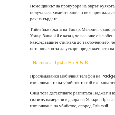
Помощникът на прокурора на окръг Куяхога
получавала химиотерапия и не е приемала ле
рак на гърдата.
Тийнейджърката на Уокър, Мелодия, също ра
Уокър баща й й е казал, че все още е влюбен
Разследващите стигнаха до заключението, че
потенциално за да ускори предложението на
Нагъната Тръба На R & B
Проследявайки мобилния телефон на Padgett
извършването на убийството той изпраща тек
След това детективите разпитаха Паджет и в
гилзите, намерени в двора на Уокърс. През а
извършване на убийство, според Driscoll.