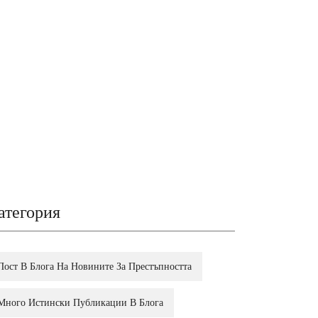
атегория
Пост В Блога На Новините За Престъпността
Много Истински Публикации В Блога