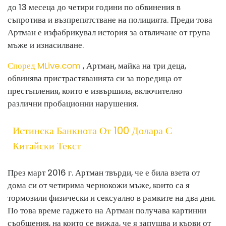
до 13 месеца до четири години по обвинения в
съпротива и възпрепятстване на полицията. Преди това
Артман е изфабрикувал история за отвличане от група
мъже и изнасилване.
Според MLive.com
, Артман, майка на три деца,
обвинява пристрастяванията си за поредица от
престъпления, които е извършила, включително
различни пробационни нарушения.
Истинска Банкнота От 100 Долара С
Китайски Текст
През март 2016 г. Артман твърди, че е била взета от
дома си от четирима чернокожи мъже, които са я
тормозили физически и сексуално в рамките на два дни.
По това време гаджето на Артман получава картинни
съобщения, на които се вижда, че я запушва и кърви от