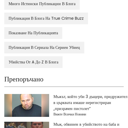
Много Истински Публикации В Блога
Публикация В Блога На True Crime Buzz
Показване На Публикацията
Публикация В Сериала На Сериен Убиец
Убийства От A До Z В Блога
Препоръчано
Мъжът, който уби 3 дъщери, придружител
в църквата имаше нерегистриран
„призрачен пистолет“
Вижте Всички Новини
Мъж, обвинен в убийството на баба и