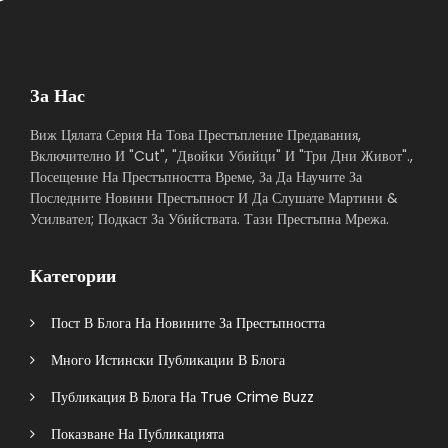
За Нас
Виж Цялата Серия На Това Престъпление Предавания,
Включително И "Cut", "Двойки Убийци" И "Три Дни Живот".,
Посещение На Престъпността Време, За Да Научите За
Последните Новини Престъпност И Да Слушате Мартини &
Усилвател; Подкаст За Убийствата. Тази Престъпна Мрежа.
Категории
Пост В Блога На Новините За Престъпността
Много Истински Публикации В Блога
Публикация В Блога На True Crime Buzz
Показване На Публикацията