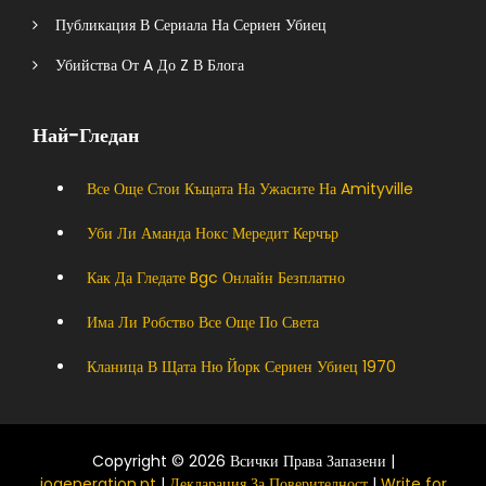
Публикация В Сериала На Сериен Убиец
Убийства От A До Z В Блога
Най-Гледан
Все Още Стои Къщата На Ужасите На Amityville
Уби Ли Аманда Нокс Мередит Керчър
Как Да Гледате Bgc Онлайн Безплатно
Има Ли Робство Все Още По Света
Кланица В Щата Ню Йорк Сериен Убиец 1970
Copyright © 2026 Всички Права Запазени |
iogeneration.pt
|
Декларация За Поверителност
|
Write for