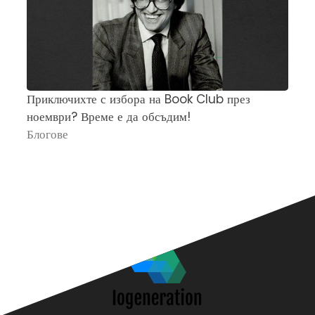
Приключихте с избора на Book Club през
Ч
ноември? Време е да обсъдим!
„
Блогове
П