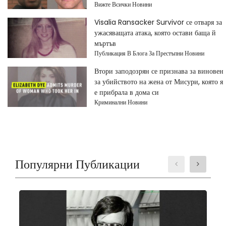
Вижте Всички Новини
Visalia Ransacker Survivor се отваря за
ужасяващата атака, която остави баща й
мъртъв
Публикация В Блога За Престъпни Новини
Втори заподозрян се признава за виновен
за убийството на жена от Мисури, която я
е прибрала в дома си
Криминални Новини
Популярни Публикации