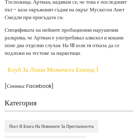
'Госпожица. Артман, надявам се, че това е последният
път - каза окръжният съдия на окръг Мускегон Анет
Смедли при присъдата си.
Спецификата на нейните пробационни нарушения
разкрива, че Артман е употребявал алкохол и кокаин
поне два отделни случая. На 18 юли тя отказа да се
подложи на тестове за наркотици.
Клуб За Лоши Момичета Епизод 1
[Снимка: Facebook]
Категория
Пост В Блога На Новините За Престъпността