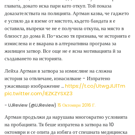
главата, докато иска пари като откуп. Той показа
доказателствата на полицията. Артман казва, че гаджето
е успяло да я вземе от мястото, където бандата я е
оставила, въпреки че не е получила откупа, на място в
близост до дома й. По-късно тя признава, че историята е
измислена и е вкарана в алтернативна програма за
жилищен затвор. Все още не е ясна мотивацията й за
създаването на историята.
Лейха Артман в затвора за измисляне на сложна
история за отвличане, изнасилване - Изпратено
ужасяващо изображение ...
https://t.co/UtwgJlJ1Tm
pic.twitter.com/IEZKZYSXZ3
- UJReview (@UJReview)
15 Октомври 2016 Г.
Артман продължи да нарушава многократно условията
на пробацията. Тя беше изпратена в затвора на 10
октомври и се опита да избяга от спешната медицинска