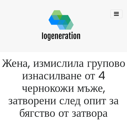
Жена, измислила групово
изнасилване от 4
чернокожи мъже,
затворени след опит за
бягство от затвора