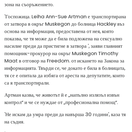
зона на съоръжението.
'Госпожица. Leiha Ann-Sue Artman е транспортирана
от затвора в окръг Muskegon до болница Hackley въз
основа на информация, предоставена от нея, която
показва, че тя може да е била подложена на сексуално
насилие преди да пристигне в затвора ', заяви главният
помощник-прокурор на окръг Muskegon Timothy
Maat в отговор на Freedom. от искането на Закона за
информацията. Твърди се, че докато е била в болницата,
тя се е опитала да избяга от ареста на депутатите, които
са я транспортирали.
Артман казва, че животът й е „напълно излязъл извън
контрол“ и че се нуждае от „професионална помощ“.
'Не искам да умра преди да навърша 30 години', каза тя
на съдия.