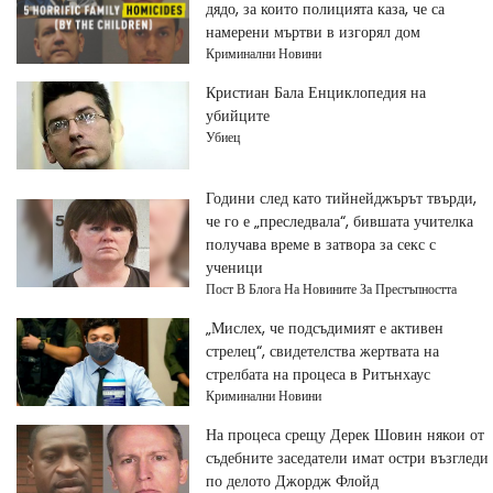
дядо, за които полицията каза, че са
намерени мъртви в изгорял дом
Криминални Новини
Кристиан Бала Енциклопедия на
убийците
Убиец
Години след като тийнейджърът твърди,
че го е „преследвала“, бившата учителка
получава време в затвора за секс с
ученици
Пост В Блога На Новините За Престъпността
„Мислех, че подсъдимият е активен
стрелец“, свидетелства жертвата на
стрелбата на процеса в Ритънхаус
Криминални Новини
На процеса срещу Дерек Шовин някои от
съдебните заседатели имат остри възгледи
по делото Джордж Флойд