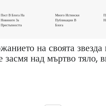
Пост В Блога На
Много Истински
П
Новините За
Публикации В
Н
Пост
Много
Престъпността
Блога
В
Истински
Блога
Публикации
На
В
анието на своята звезда 
Новините
Блога
За
се засмя над мъртво тяло, 
Престъпността