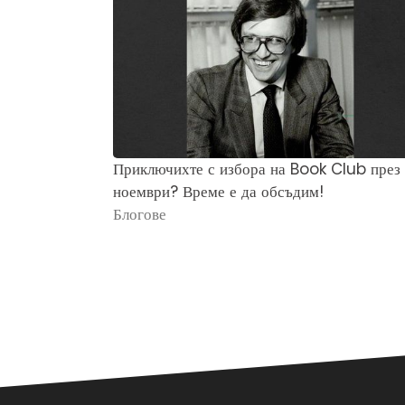
Приключихте с избора на Book Club през
ноември? Време е да обсъдим!
Блогове