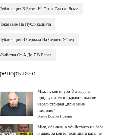
Публикация В Блога На True Crime Buzz
Показване На Публикацията
Публикация В Сериала На Сериен Убиец
Убийства От A До Z В Блога
репоръчано
Мъжът, който уби 3 дъщери,
придружител в църквата имаше
нерегистриран „призрачен
пистолет“
Вижте Всички Новини
Мъж, обвинен в убийството на баба
и дядо, за които полицията каза, че