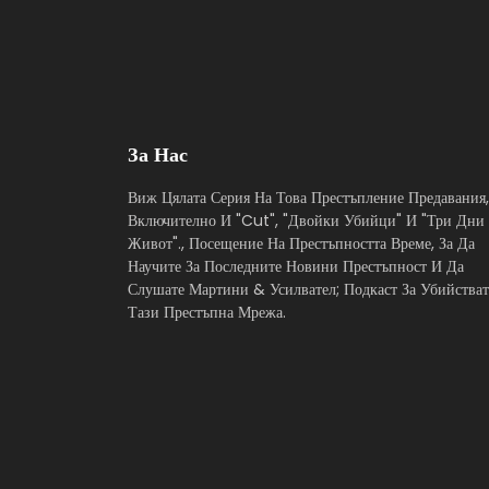
За Нас
Виж Цялата Серия На Това Престъпление Предавания,
Включително И "Cut", "Двойки Убийци" И "Три Дни
Живот"., Посещение На Престъпността Време, За Да
Научите За Последните Новини Престъпност И Да
Слушате Мартини & Усилвател; Подкаст За Убийстват
Тази Престъпна Мрежа.