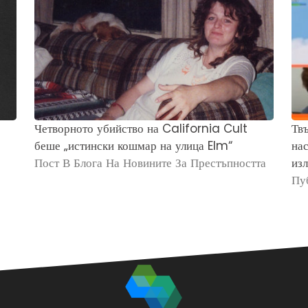
Четворното убийство на California Cult
Твъ
беше „истински кошмар на улица Elm“
нас
Пост В Блога На Новините За Престъпността
изл
Пу