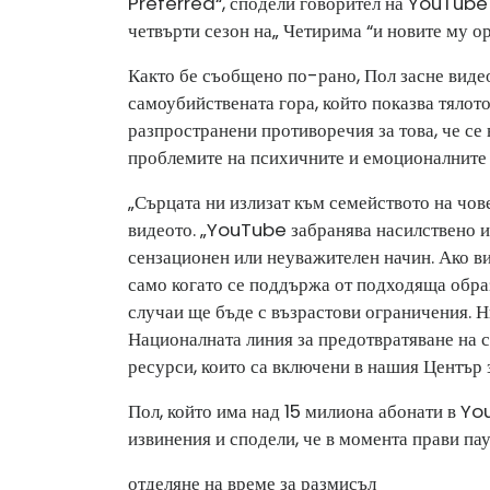
Preferred“, сподели говорител на YouTube в
четвърти сезон на„ Четирима “и новите му ор
Както бе съобщено по-рано, Пол засне видео
самоубийствената гора, който показва тялот
разпространени противоречия за това, че се
проблемите на психичните и емоционалните 
„Сърцата ни излизат към семейството на чов
видеото. „YouTube забранява насилствено 
сензационен или неуважителен начин. Ако ви
само когато се поддържа от подходяща обра
случаи ще бъде с възрастови ограничения. Н
Националната линия за предотвратяване на 
ресурси, които са включени в нашия Център 
Пол, който има над 15 милиона абонати в Yo
извинения и сподели, че в момента прави пауз
отделяне на време за размисъл