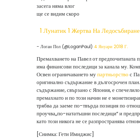
засега няма влог
ще се видим скоро
1 Лунатик 1 Жертва На Ледосъбиране
- Логан Пол (@LoganPaul)
4 Януари 2018 Г.
Премахването на Павел от предпочитаната п
има финансови последици за канала му. Комп
Освен ограничаването му
партньорство
с Па
оригинално съдържание в дългосрочен план
съдържание, свързано с Япония, е спечелило
премахнато и по този начин не е монетизира
трябва да заеме по-твърда позиция по отно
проучва
„по-нататъшни последици“ и предпри
като този никога не се разпространява отново
[Снимка: Гети Имиджис]