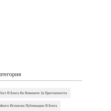
атегория
Пост В Блога На Новините За Престъпността
Много Истински Публикации В Блога