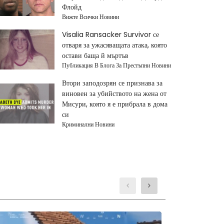
Флойд
Вижте Всички Новини
Visalia Ransacker Survivor се
отваря за ужасяващата атака, която
остави баща й мъртъв
Публикация В Блога За Престъпни Новини
Втори заподозрян се признава за
виновен за убийството на жена от
Мисури, която я е прибрала в дома
си
Криминални Новини