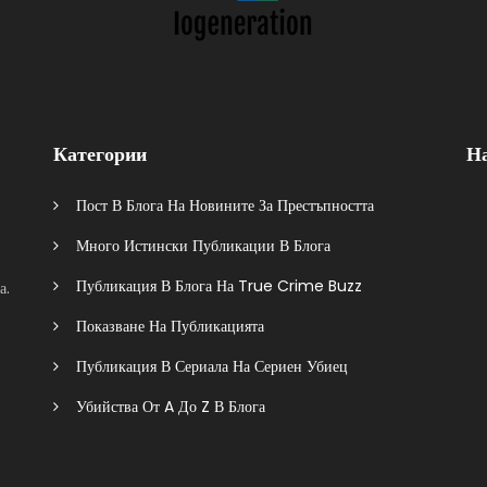
Категории
Н
Пост В Блога На Новините За Престъпността
Много Истински Публикации В Блога
Публикация В Блога На True Crime Buzz
а.
Показване На Публикацията
Публикация В Сериала На Сериен Убиец
Убийства От A До Z В Блога