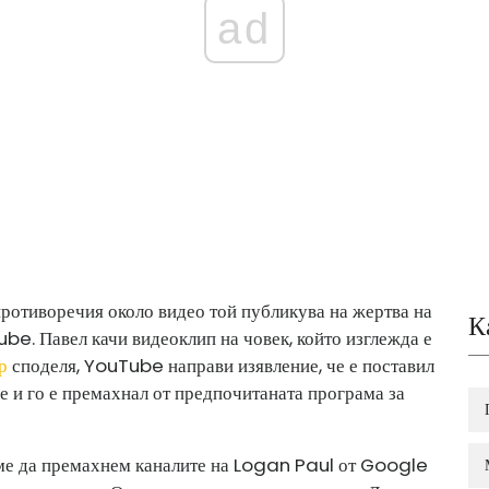
ad
противоречия около видео той публикува на жертва на
К
be. Павел качи видеоклип на човек, който изглежда е
р
споделя, YouTube направи изявление, че е поставил
е и го е премахнал от предпочитаната програма за
хме да премахнем каналите на Logan Paul от Google