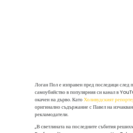
Логан Пол е изправен пред последици след 
самоубийство в популярния си канал в YouTu
окачен на дърво. Като
Холивудският репорте
оригинално съдържание с Павел на изчакван
рекламодатели.
„В светлината на последните събития реши