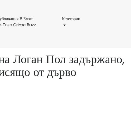
Категории
убликация В Блога
Категории
Публикация
а True Crime Buzz
В
Блога
На
True
на Логан Пол задържано,
Crime
Buzz
висящо от дърво