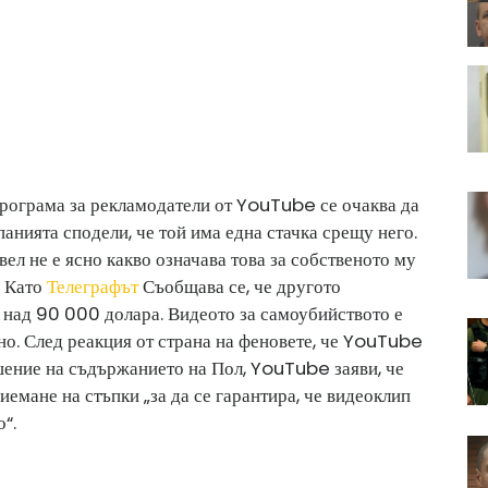
рограма за рекламодатели от YouTube се очаква да
анията сподели, че той има една стачка срещу него.
вел не е ясно какво означава това за собственото му
. Като
Телеграфът
Съобщава се, че другото
 над 90 000 долара. Видеото за самоубийството е
но. След реакция от страна на феновете, че YouTube
шение на съдържанието на Пол, YouTube заяви, че
емане на стъпки „за да се гарантира, че видеоклип
“.