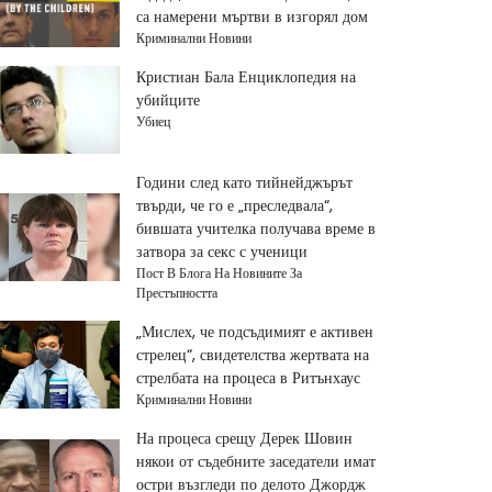
са намерени мъртви в изгорял дом
Криминални Новини
Кристиан Бала Енциклопедия на
убийците
Убиец
Години след като тийнейджърът
твърди, че го е „преследвала“,
бившата учителка получава време в
затвора за секс с ученици
Пост В Блога На Новините За
Престъпността
„Мислех, че подсъдимият е активен
стрелец“, свидетелства жертвата на
стрелбата на процеса в Ритънхаус
Криминални Новини
На процеса срещу Дерек Шовин
някои от съдебните заседатели имат
остри възгледи по делото Джордж