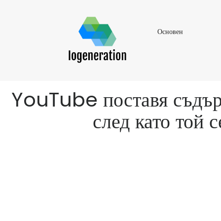
Основен
Основен
YouTube поставя съдърж
след като той 