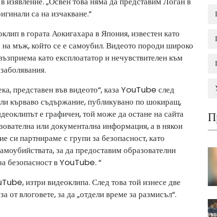
 изявление. „Освен това няма да представим Логан в
игинали са на изчакване.“
клип в гората Аокигахара в Япония, известен като
о на мъж, който се е самоубил. Видеото породи широко
 възприема като експлоататор и нечувствителен към
заболявания.
ека, представен във видеото“, каза YouTube след
или кърваво съдържание, публикувано по шокиращ,
деоклипът е графичен, той може да остане на сайта
П
зователна или документална информация, а в някои
ие си партнираме с групи за безопасност, като
самоубийствата, за да предоставим образователни
за безопасност в YouTube. “
uTube, изтри видеоклипа. След това той изнесе две
а от влоговете, за да „отдели време за размисъл“.