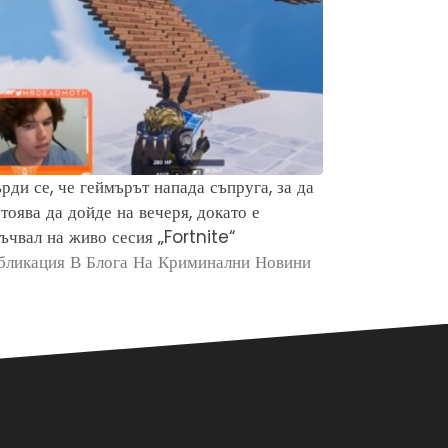
рди се, че геймърът напада съпруга, за да
Защо хората 
тоява да дойде на вечеря, докато е
убийството н
ъчвал на живо сесия „Fortnite“
Брайън Кобе
бликация В Блога На Криминални Новини
Публикация в