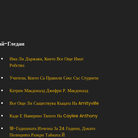
ай-Гледан
Има Ли Държави, Които Все Още Имат
Робство
Учители, Които Са Правили Секс Със Студенти
Катрин Макдоналд Джефри Р. Макдоналд
Все Още Ли Съществува Къщата На Amityville
Къде Е Намерено Тялото На Caylee Anthony
18-Годишната Изчезна За 24 Години, Докато
Полицията Разкри Тайната Й