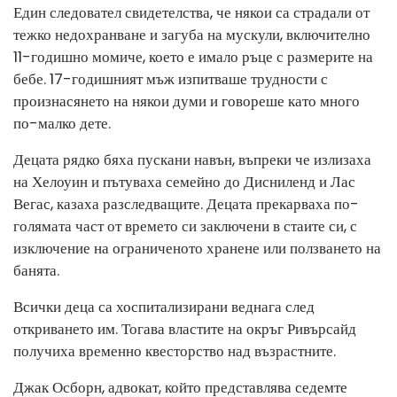
Един следовател свидетелства, че някои са страдали от
тежко недохранване и загуба на мускули, включително
11-годишно момиче, което е имало ръце с размерите на
бебе. 17-годишният мъж изпитваше трудности с
произнасянето на някои думи и говореше като много
по-малко дете.
Децата рядко бяха пускани навън, въпреки че излизаха
на Хелоуин и пътуваха семейно до Дисниленд и Лас
Вегас, казаха разследващите. Децата прекарваха по-
голямата част от времето си заключени в стаите си, с
изключение на ограниченото хранене или ползването на
банята.
Всички деца са хоспитализирани веднага след
откриването им. Тогава властите на окръг Ривърсайд
получиха временно квесторство над възрастните.
Джак Осборн, адвокат, който представлява седемте