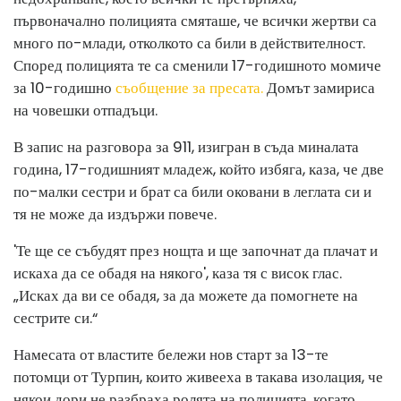
първоначално полицията смяташе, че всички жертви са
много по-млади, отколкото са били в действителност.
Според полицията те са сменили 17-годишното момиче
за 10-годишно
съобщение за пресата.
Домът замириса
на човешки отпадъци.
В запис на разговора за 911, изигран в съда миналата
година, 17-годишният младеж, който избяга, каза, че две
по-малки сестри и брат са били оковани в леглата си и
тя не може да издържи повече.
'Те ще се събудят през нощта и ще започнат да плачат и
искаха да се обадя на някого', каза тя с висок глас.
„Исках да ви се обадя, за да можете да помогнете на
сестрите си.“
Намесата от властите бележи нов старт за 13-те
потомци от Турпин, които живееха в такава изолация, че
някои дори не разбраха ролята на полицията, когато