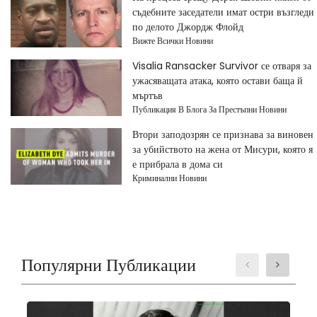
съдебните заседатели имат остри възгледи
по делото Джордж Флойд
Вижте Всички Новини
Visalia Ransacker Survivor се отваря за
ужасяващата атака, която остави баща й
мъртъв
Публикация В Блога За Престъпни Новини
Втори заподозрян се признава за виновен
за убийството на жена от Мисури, която я
е прибрала в дома си
Криминални Новини
Популярни Публикации