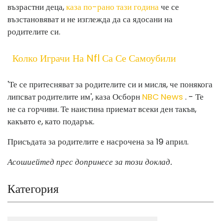
възрастни деца,
каза по-рано тази година
че се
възстановяват и не изглежда да са ядосани на
родителите си.
Колко Играчи На Nfl Са Се Самоубили
'Те се притесняват за родителите си и мисля, че понякога
липсват родителите им', каза Осборн
NBC News
. - Те
не са горчиви. Те наистина приемат всеки ден такъв,
какъвто е, като подарък.
Присъдата за родителите е насрочена за 19 април.
Асошиейтед прес допринесе за този доклад.
Категория