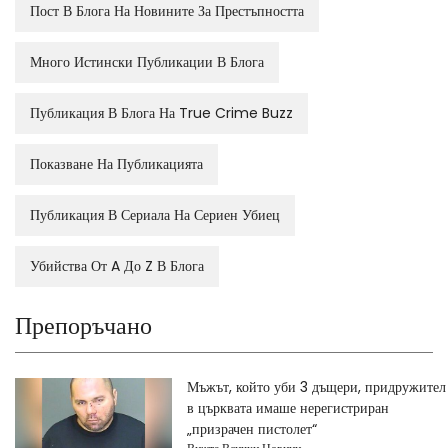
Пост В Блога На Новините За Престъпността
Много Истински Публикации В Блога
Публикация В Блога На True Crime Buzz
Показване На Публикацията
Публикация В Сериала На Сериен Убиец
Убийства От A До Z В Блога
Препоръчано
Мъжът, който уби 3 дъщери, придружител
в църквата имаше нерегистриран
„призрачен пистолет“