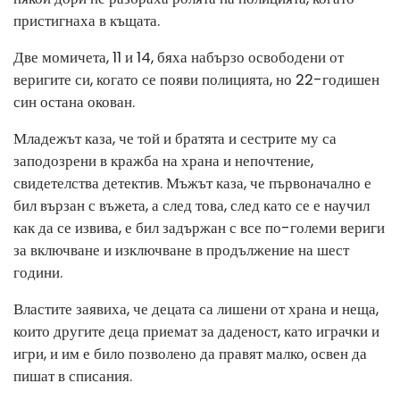
пристигнаха в къщата.
Две момичета, 11 и 14, бяха набързо освободени от
веригите си, когато се появи полицията, но 22-годишен
син остана окован.
Младежът каза, че той и братята и сестрите му са
заподозрени в кражба на храна и непочтение,
свидетелства детектив. Мъжът каза, че първоначално е
бил вързан с въжета, а след това, след като се е научил
как да се извива, е бил задържан с все по-големи вериги
за включване и изключване в продължение на шест
години.
Властите заявиха, че децата са лишени от храна и неща,
които другите деца приемат за даденост, като играчки и
игри, и им е било позволено да правят малко, освен да
пишат в списания.