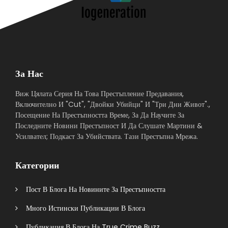
За Нас
Виж Цялата Серия На Това Престъпление Предавания,
Включително И "Cut", "Двойки Убийци" И "Три Дни Живот".,
Посещение На Престъпността Време, За Да Научите За
Последните Новини Престъпност И Да Слушате Мартини &
Усилвател; Подкаст За Убийствата. Тази Престъпна Мрежа.
Категории
Пост В Блога На Новините За Престъпността
Много Истински Публикации В Блога
Публикация В Блога На True Crime Buzz