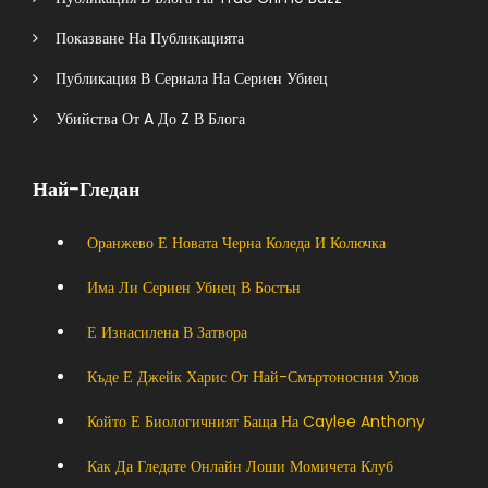
Показване На Публикацията
Публикация В Сериала На Сериен Убиец
Убийства От A До Z В Блога
Най-Гледан
Оранжево Е Новата Черна Коледа И Колючка
Има Ли Сериен Убиец В Бостън
Е Изнасилена В Затвора
Къде Е Джейк Харис От Най-Смъртоносния Улов
Който Е Биологичният Баща На Caylee Anthony
Как Да Гледате Онлайн Лоши Момичета Клуб