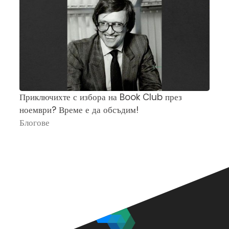
Приключихте с избора на Book Club през
Ч
ноември? Време е да обсъдим!
„
Блогове
П