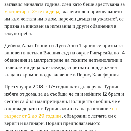
заглавия миналата година, след като беше арестувана за
малтретира 13-те си деца,
включително приковаването
им към леглата им в дом, наречен „къща на ужасите“, се
призна за виновен за изтезания и други обвинения в
злоупотреба.
Дейвид Алън Търпин и Луиз Анна Търпин се призна за
виновен в петък в Висшия съд на окръг Ривърсайд по 14
обвинения за малтретиране на техните непълнолетни и
пълнолетни деца в, изглежда, спретнато поддържана
къща в скромно подразделение в Перис, Калифорния.
През януари 2018 г. 17-годишната дъщеря на Турпин
избяга от дома, за да съобщи, че тя и нейните 12 братя и
сестри са били малтретирани. Полицията съобщи, че е
открила децата от Турпин, които са на разстояние
на
възраст от 2 до 29 години
, обвързани с леглата си с
вериги и катинари. Поради предполагаемото
недохранване, което всички те претърпяха,