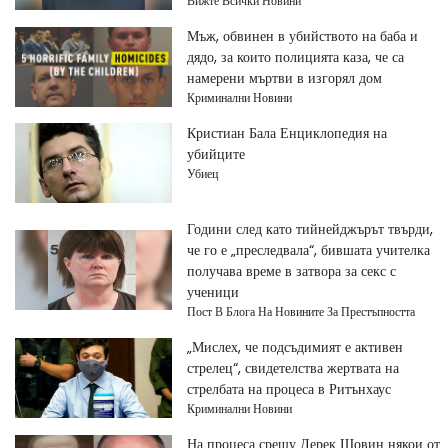
Вижте Всички Новини
Мъж, обвинен в убийството на баба и
дядо, за които полицията каза, че са
намерени мъртви в изгорял дом
Криминални Новини
Кристиан Бала Енциклопедия на
убийците
Убиец
Години след като тийнейджърът твърди,
че го е „преследвала“, бившата учителка
получава време в затвора за секс с
ученици
Пост В Блога На Новините За Престъпността
„Мислех, че подсъдимият е активен
стрелец“, свидетелства жертвата на
стрелбата на процеса в Ритънхаус
Криминални Новини
На процеса срещу Дерек Шовин някои от