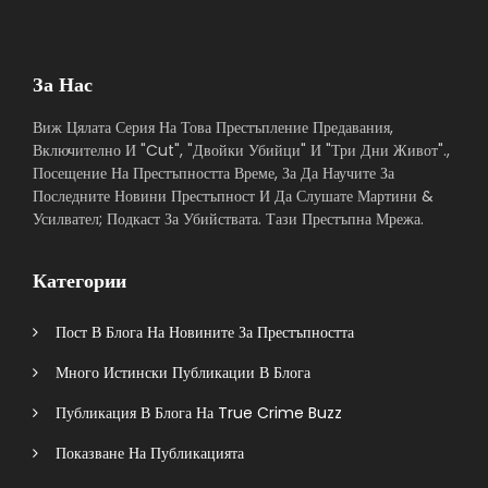
За Нас
Виж Цялата Серия На Това Престъпление Предавания,
Включително И "Cut", "Двойки Убийци" И "Три Дни Живот".,
Посещение На Престъпността Време, За Да Научите За
Последните Новини Престъпност И Да Слушате Мартини &
Усилвател; Подкаст За Убийствата. Тази Престъпна Мрежа.
Категории
Пост В Блога На Новините За Престъпността
Много Истински Публикации В Блога
Публикация В Блога На True Crime Buzz
Показване На Публикацията