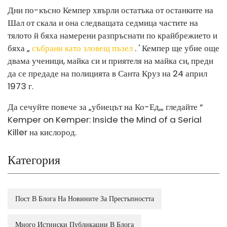
Дни по-късно Кемпер хвърли остатъка от останките на
Шал от скала и о
на следващата седмица частите на
тялото й бяха намерени разпръснати по крайбрежието и
бяха „
събрани като зловещ пъзел
. ' Кемпер ще убие още
двама ученици, майка си и приятеля на майка си, преди
да се предаде на полицията в Санта Круз на 24 април
1973 г.
Да се
чуйте повече за „убиецът на Ко-Ед,„ гледайте “
Kemper on Kemper: Inside the Mind of a Serial
Killer
на кислород.
Категория
Пост В Блога На Новините За Престъпността
Много Истински Публикации В Блога