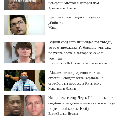
намерени мъртви в изгорял дом
Криминални Новини
Кристиан Бала Енциклопедия на
убийците
Убиец
Години след като тийнейджърът твърди,
че го е „преследвала“, бившата учителка
получава време в затвора за секс с
ученици
Пост В Блога На Новините За Престъпността
„Мислех, че подсъдимият е активен
стрелец“, свидетелства жертвата на
стрелбата на процеса в Ритънхаус
Криминални Новини
На процеса срещу Дерек Шовин някои от
съдебните заседатели имат остри възгледи
по делото Джордж Флойд
Вижте Всички Новини