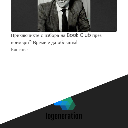
Приключихте с избора на Book Club през
Ч
ноември? Време е да обсъдим!
„
Блогове
П