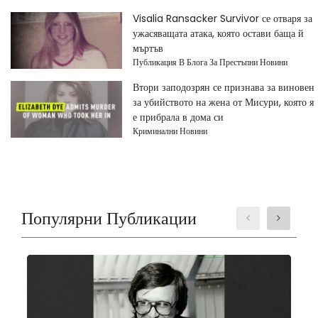
Visalia Ransacker Survivor се отваря за
ужасяващата атака, която остави баща й
мъртъв
Публикация В Блога За Престъпни Новини
Втори заподозрян се признава за виновен
за убийството на жена от Мисури, която я
е прибрала в дома си
Криминални Новини
Популярни Публикации