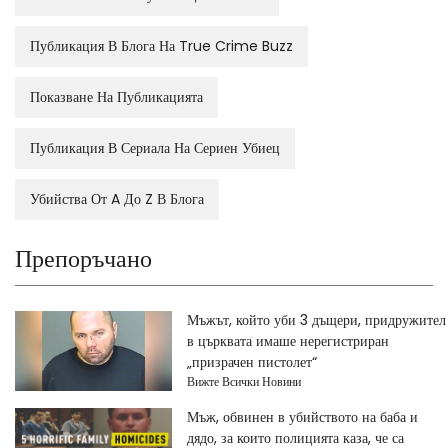
Публикация В Блога На True Crime Buzz
Показване На Публикацията
Публикация В Сериала На Сериен Убиец
Убийства От A До Z В Блога
Препоръчано
Мъжът, който уби 3 дъщери, придружител
в църквата имаше нерегистриран
„призрачен пистолет“
Вижте Всички Новини
Мъж, обвинен в убийството на баба и
дядо, за които полицията каза, че са