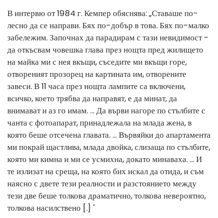
В интервю от 1984 г. Кемпер обяснява: „Ставаше по-
лесно да се направи. Бях по-добър в това. Бях по-малко
забележим. Започнах да парадирам с тази невидимост -
да откъсвам човешка глава през нощта пред жилището
на майка ми с нея вкъщи, съседите ми вкъщи горе,
отвореният прозорец на картината им, отворените
завеси. В 11 часа през нощта лампите са включени,
всичко, което трябва да направят, е да минат, да
внимават и аз го имам. ... Да върви нагоре по стълбите с
чанта с фотоапарат, принадлежала на млада жена, в
която беше отсечена главата. ... Вървяйки до апартамента
ми покрай щастлива, млада двойка, слизаща по стълбите,
която ми кимна и ми се усмихна, докато минаваха. ... И
те излизат на среща, на която бих искал да отида, и съм
наясно с двете тези реалности и разстоянието между
тези две беше толкова драматично, толкова невероятно,
толкова насилствено [.] '