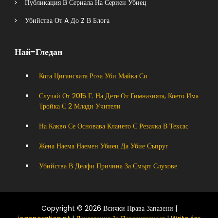
Публикация В Сериала На Сериен Убиец
Убийства От A До Z В Блога
Най-Гледан
Кога Циганската Роза Уби Майка Си
Случай От 2015 Г. На Дете От Гимназията, Което Има
Тройка С 2 Млади Учители
На Какво Се Основава Клането С Резачка В Тексас
Жена Наема Наемен Убиец Да Убие Съпруг
Убийства В Делфи Причина За Смърт Слухове
Copyright © 2026 Всички Права Запазени |