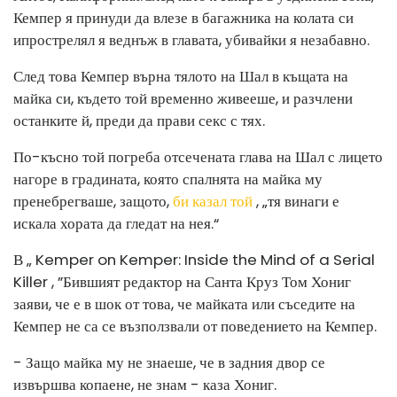
Кемпер я принуди да влезе в багажника на колата си
и
прострелял я веднъж в главата, убивайки я незабавно.
След това Кемпер върна тялото на Шал в къщата на
майка си, където той временно живееше, и разчлени
останките й, преди да прави секс с тях.
По-късно той погреба отсечената глава на Шал с лицето
нагоре в градината, която спалнята на майка му
пренебрегваше, защото,
би казал той
, „тя винаги е
искала хората да гледат на нея.“
В „ Kemper on Kemper: Inside the Mind of a Serial
Killer , ”Бившият редактор на Санта Круз Том Хониг
заяви, че е в шок от това, че майката или съседите на
Кемпер не са се възползвали от поведението на Кемпер.
- Защо майка му не знаеше, че в задния двор се
извършва копаене, не знам - каза Хониг.