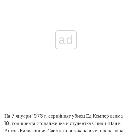
ad
На 7 януари 1973 г. серийният убиец Ед Кемпер взима
18-годишната стопаджийка и студентка Синди Шал в
Аптос, Калифорния.
След като я закара в уединена зона,