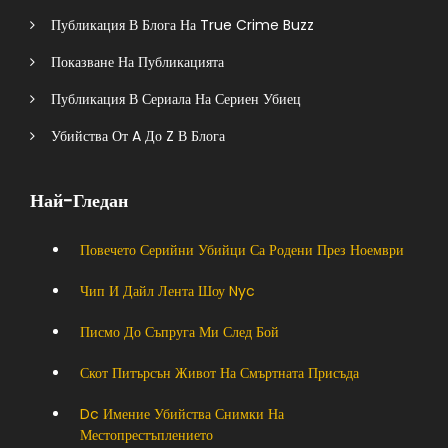
Публикация В Блога На True Crime Buzz
Показване На Публикацията
Публикация В Сериала На Сериен Убиец
Убийства От A До Z В Блога
Най-Гледан
Повечето Серийни Убийци Са Родени През Ноември
Чип И Дайл Лента Шоу Nyc
Писмо До Съпруга Ми След Бой
Скот Питърсън Живот На Смъртната Присъда
Dc Имение Убийства Снимки На
Местопрестъплението