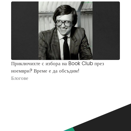
Приключихте с избора на Book Club през
Ч
ноември? Време е да обсъдим!
„
Блогове
П