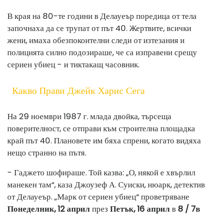
В края на 80-те години в Делауеър поредица от тела
започнаха да се трупат от път 40. Жертвите, всички
жени, имаха обезпокоителни следи от изтезания и
полицията силно подозираше, че са изправени срещу
сериен убиец - и тиктакащ часовник.
Какво Прави Джейк Харис Сега
На 29 ноември 1987 г. млада двойка, търсеща
поверителност, се отправи към строителна площадка
край път 40. Плановете им бяха спрени, когато видяха
нещо странно на пътя.
- Гаджето шофираше. Той казва: „О, някой е хвърлил
манекен там“, каза Джоузеф А. Суиски, нюарк, детектив
от Делауеър. „Марк от сериен убиец“ проветряване
Понеделник, 12 април
през
Петък, 16 април
в
8 / 7в