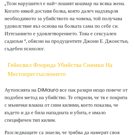
„Този ​​нарушител е най-лошият кошмар на всяка жена.
Когато някой доставя болка, която далеч надхвърля
необходимото за убийството на човека, той получава
удоволствие въз основа на болката сама по себе си.
Изтезанието е удовлетворението. Това е сексуален
садизъм “, обясни на продуцентите Джони Е. Джонстън,
съдебен психолог.
Гейнсвил Флорида Убийства Снимки На
Местопрестъплението
Аутопсията на DiMauro все пак разкри нещо повече от
подобен метод на убийство. Те открили, че тя е покрита
с мънички влакна от сини килими, което показва, че
където и да е била нападната и убита, е имало
специфичен тип килим.
Разследващите са знаели, че трябва да намерят своя