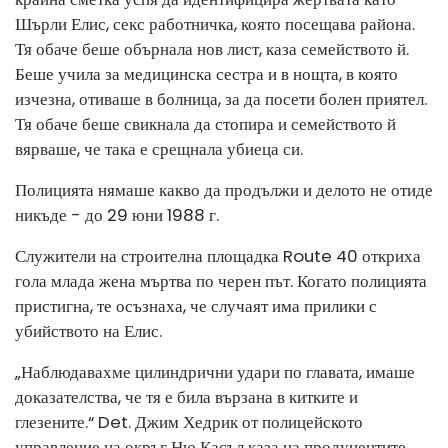
Шърли Елис, секс работничка, която посещава района.
Тя обаче беше обърнала нов лист, каза семейството й.
Беше учила за медицинска сестра и в нощта, в която
изчезна, отиваше в болница, за да посети болен приятел.
Тя обаче беше свикнала да стопира и семейството й
вярваше, че така е срещнала убиеца си.
Полицията нямаше какво да продължи и делото не отиде
никъде - до 29 юни 1988 г.
Служители на строителна площадка Route 40 откриха
гола млада жена мъртва по черен път. Когато полицията
пристигна, те осъзнаха, че случаят има прилики с
убийството на Елис.
„Наблюдавахме цилиндрични удари по главата, имаше
доказателства, че тя е била вързана в китките и
глезените.“ Det. Джим Хедрик от полицейското
управление на окръг Ню Касъл каза на продуцентите.