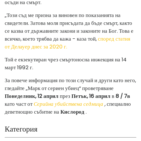
осъди на смърт.
„Този ​​съд ме призна за виновен по показанията на
свидетели. Затова моля присъдата да бъде смърт, както
се казва от държавните закони и законите на Бог. Това е
всичко, което трябва да кажа - каза той,
според статия
от Делауер днес за 2020 г.
Той е екзекутиран чрез смъртоносна инжекция на 14
март 1992 г.
За повече информация по този случай и други като него,
гледайте „Марк от сериен убиец“ проветряване
Понеделник, 12 април
през
Петък, 16 април
в
8 / 7в
като част от
Серийна убийствена седмица
,
специално
деветнощно събитие на
Кислород
.
Категория