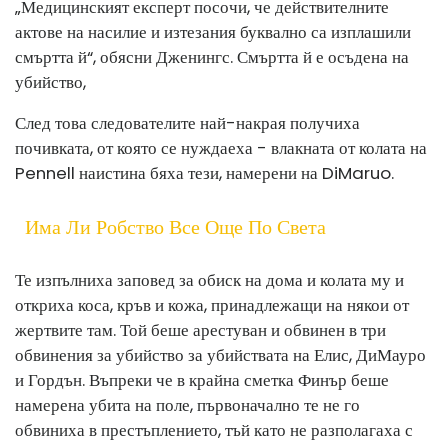
„Медицинският експерт посочи, че действителните
актове на насилие и изтезания буквално са изплашили
смъртта й“, обясни Дженингс. Смъртта й е осъдена на
убийство,
След това следователите най-накрая получиха
почивката, от която се нуждаеха - влакната от колата на
Pennell наистина бяха тези, намерени на DiMaruo.
Има Ли Робство Все Още По Света
Те изпълниха заповед за обиск на дома и колата му и
откриха коса, кръв и кожа, принадлежащи на някои от
жертвите там. Той беше арестуван и обвинен в три
обвинения за убийство за убийствата на Елис, ДиМауро
и Гордън. Въпреки че в крайна сметка Финър беше
намерена убита на поле, първоначално те не го
обвиниха в престъплението, тъй като не разполагаха с