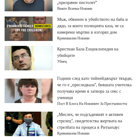
„призрачен пистолет“
Вижте Всички Новини
Мъж, обвинен в убийството на баба и
дядо, за които полицията каза, че са
намерени мъртви в изгорял дом
Криминални Новини
Кристиан Бала Енциклопедия на
убийците
Убиец
Години след като тийнейджърът твърди,
че го е „преследвала“, бившата учителка
получава време в затвора за секс с
ученици
Пост В Блога На Новините За Престъпността
„Мислех, че подсъдимият е активен
стрелец“, свидетелства жертвата на
стрелбата на процеса в Ритънхаус
Криминални Новини