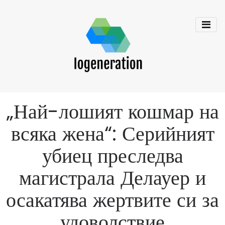
„Най-лошият кошмар на
всяка жена“: Серийният
убиец преследва
магистрала Делауер и
осакатява жертвите си за
удоволствие