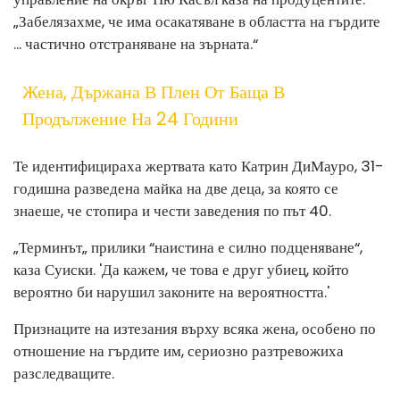
„Забелязахме, че има осакатяване в областта на гърдите
... частично отстраняване на зърната.“
Жена, Държана В Плен От Баща В
Продължение На 24 Години
Те идентифицираха жертвата като Катрин ДиМауро, 31-
годишна разведена майка на две деца, за която се
знаеше, че стопира и чести заведения по път 40.
„Терминът„ прилики “наистина е силно подценяване“,
каза Суиски. 'Да кажем, че това е друг убиец, който
вероятно би нарушил законите на вероятността.'
Признаците на изтезания върху всяка жена, особено по
отношение на гърдите им, сериозно разтревожиха
разследващите.