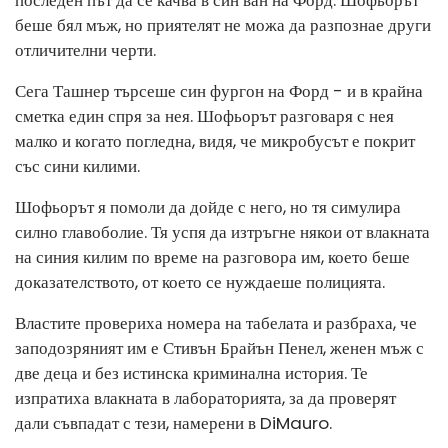
последен път да се качва в син ван на Форд. Шофьорът
беше бял мъж, но приятелят не можа да разпознае други
отличителни черти.
Сега Ташнер търсеше син фургон на Форд - и в крайна
сметка един спря за нея. Шофьорът разговаря с нея
малко и когато погледна, видя, че микробусът е покрит
със сини килими.
Шофьорът я помоли да дойде с него, но тя симулира
силно главоболие. Тя успя да изтръгне някои от влакната
на синия килим по време на разговора им, което беше
доказателството, от което се нуждаеше полицията.
Властите провериха номера на табелата и разбраха, че
заподозряният им е Стивън Брайън Пенел, женен мъж с
две деца и без истинска криминална история. Те
изпратиха влакната в лабораторията, за да проверят
дали съвпадат с тези, намерени в DiMauro.