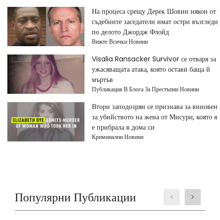
На процеса срещу Дерек Шовин някои от
съдебните заседатели имат остри възгледи
по делото Джордж Флойд
Вижте Всички Новини
Visalia Ransacker Survivor се отваря за
ужасяващата атака, която остави баща й
мъртъв
Публикация В Блога За Престъпни Новини
Втори заподозрян се признава за виновен
за убийството на жена от Мисури, която я
е прибрала в дома си
Криминални Новини
Популярни Публикации