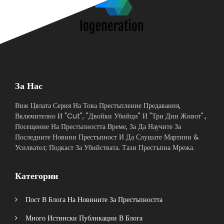
За Нас
Виж Цялата Серия На Това Престъпление Предавания,
Включително И "Cut", "Двойки Убийци" И "Три Дни Живот".,
Посещение На Престъпността Време, За Да Научите За
Последните Новини Престъпност И Да Слушате Мартини &
Усилвател; Подкаст За Убийствата. Тази Престъпна Мрежа.
Категории
Пост В Блога На Новините За Престъпността
Много Истински Публикации В Блога