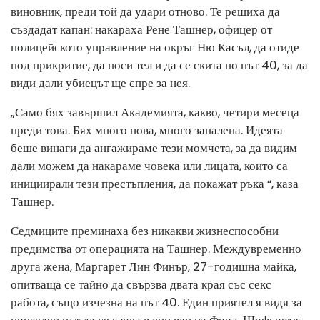
виновник, преди той да удари отново. Те решиха да
създадат капан: накараха Рене Ташнер, офицер от
полицейското управление на окръг Ню Касъл, да отиде
под прикритие, да носи тел и да се скита по път 40, за да
види дали убиецът ще спре за нея.
„Само бях завършил Академията, какво, четири месеца
преди това. Бях много нова, много запалена. Идеята
беше винаги да ангажираме тези момчета, за да видим
дали можем да накараме човека или лицата, които са
инициирали тези престъпления, да покажат ръка “, каза
Ташнер.
Седмиците преминаха без никакви жизнеспособни
предимства от операцията на Ташнер. Междувременно
друга жена, Маргарет Лин Финър, 27-годишна майка,
опитваща се тайно да свързва двата края със секс
работа, също изчезна на път 40. Един приятел я видя за