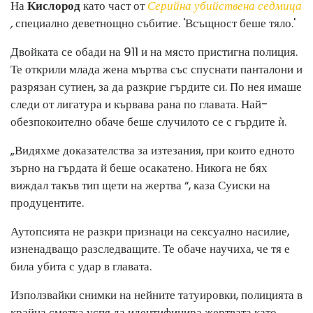
На
Кислород
като част от
Серийна убийствена седмица
,
специално деветнощно събитие. 'Всъщност беше тяло.'
Двойката се обади на 911 и на място пристигна полиция.
Те открили млада жена мъртва със спуснати панталони и
разрязан сутиен, за да разкрие гърдите си. По нея имаше
следи от лигатура и кървава рана по главата. Най-
обезпокоително обаче беше случилото се с гърдите ѝ.
„Видяхме доказателства за изтезания, при които едното
зърно на гърдата й беше осакатено. Никога не бях
виждал такъв тип щети на жертва “, каза Суиски на
продуцентите.
Аутопсията не разкри признаци на сексуално насилие,
изненадващо разследващите. Те обаче научиха, че тя е
била убита с удар в главата.
Използвайки снимки на нейните татуировки, полицията в
крайна сметка успя да идентифицира жертвата като