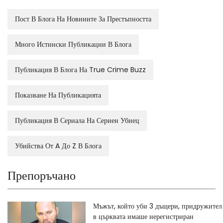
Пост В Блога На Новините За Престъпността
Много Истински Публикации В Блога
Публикация В Блога На True Crime Buzz
Показване На Публикацията
Публикация В Сериала На Сериен Убиец
Убийства От A До Z В Блога
Препоръчано
Мъжът, който уби 3 дъщери, придружител
в църквата имаше нерегистриран