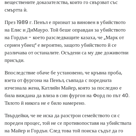
веществените доказателства, които го свързват със
смъртта ѝ.
През 1989 г. Пенъл е признат за виновен в убийството
на Елис и ДиМауро. Той беше оправдан за убийството
на Гордън - което разследващите казаха, че „Марк от
сериен убиец“ е вероятно, защото убийството й се
различава от останалите. Осъдени са му две доживотни
присъди.
Впоследствие обаче бе установено, че кръвна проба,
взета от фургона на Пенъл, съвпада с поредната
изчезнала жена, Катлийн Майер, която за последно е
била виждана да влиза в син фургон на Форд по път 40.
Тялото й никога не е било намерено.
Твърдейки, че не иска да разстрои семейството си с
пореден процес, той не се противопоставя на убийствата
на Майер и Гордън. След това той поиска съдът да го