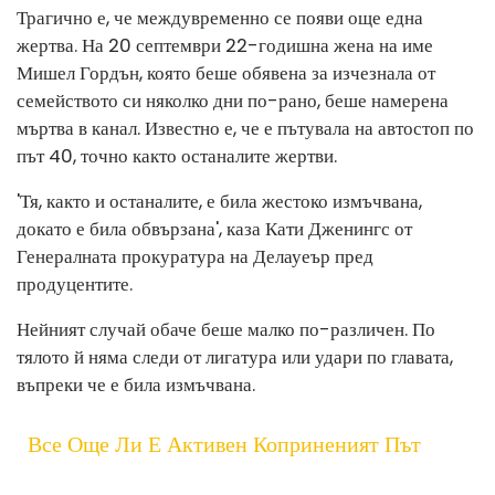
Трагично е, че междувременно се появи още една
жертва. На 20 септември 22-годишна жена на име
Мишел Гордън, която беше обявена за изчезнала от
семейството си няколко дни по-рано, беше намерена
мъртва в канал. Известно е, че е пътувала на автостоп по
път 40, точно както останалите жертви.
'Тя, както и останалите, е била жестоко измъчвана,
докато е била обвързана', каза Кати Дженингс от
Генералната прокуратура на Делауеър пред
продуцентите.
Нейният случай обаче беше малко по-различен. По
тялото й няма следи от лигатура или удари по главата,
въпреки че е била измъчвана.
Все Още Ли Е Активен Коприненият Път