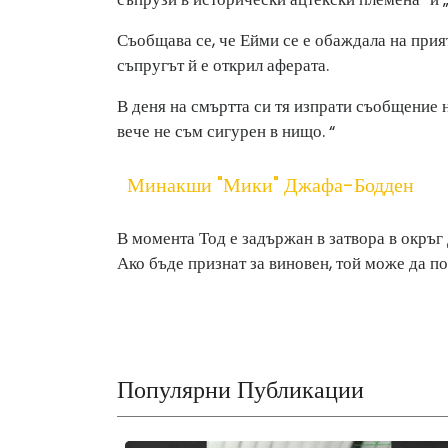
Съобщава се, че Ейми се е обаждала на прият
съпругът й е открил аферата.
В деня на смъртта си тя изпрати съобщение 
вече не съм сигурен в нищо. “
Минакши "мики" Джафа-Бодден
В момента Тод е задържан в затвора в окръг
Ако бъде признат за виновен, той може да п
Популярни Публикации