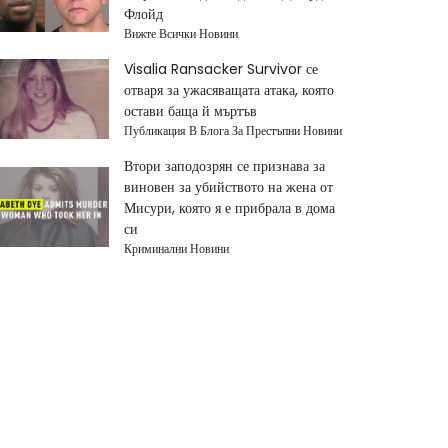
Флойд
Вижте Всички Новини
Visalia Ransacker Survivor се
отваря за ужасяващата атака, която
остави баща й мъртъв
Публикация В Блога За Престъпни Новини
Втори заподозрян се признава за
виновен за убийството на жена от
Мисури, която я е прибрала в дома
си
Криминални Новини