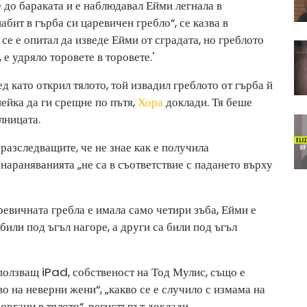
е до бараката и е наблюдавал Ейми легнала в
бит в гърба си царевичен гребло“, се казва в
 се е опитал да изведе Ейми от сградата, но греблото
 е удряло торовете в торовете.'
д като открил тялото, той извадил греблото от гърба й
нейка да ги срещне по пътя,
Хора
доклади. Тя беше
лницата.
разследващите, че не знае как е получила
 нараняванията „не са в съответствие с падането върху
ревичната гребла е имала само четири зъба, Ейми е
били под ъгъл нагоре, а други са били под ъгъл
зползващ iPad, собственост на Тод Мулис, също е
о на неверни жени“, „какво се е случило с измама на
органи в тялото“, регистърът доклади.