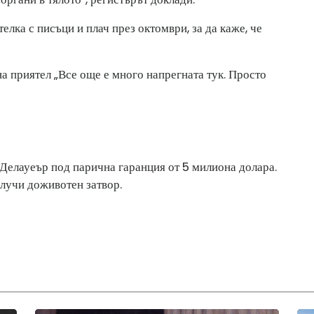
елка с писъци и плач през октомври, за да каже, че
на приятел „Все още е много напрегната тук. Просто
 Делауеър под парична гаранция от 5 милиона долара.
олучи доживотен затвор.