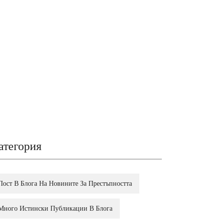
атегория
Пост В Блога На Новините За Престъпността
Много Истински Публикации В Блога