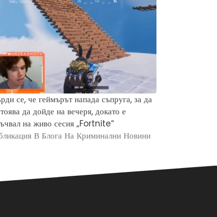
рди се, че геймърът напада съпруга, за да
Защо хората 
тоява да дойде на вечеря, докато е
убийството н
ъчвал на живо сесия „Fortnite“
Брайън Кобе
бликация В Блога На Криминални Новини
Публикация в