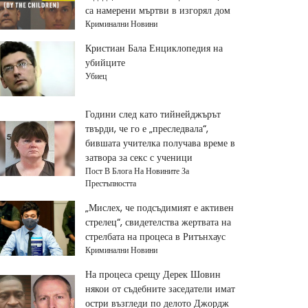
са намерени мъртви в изгорял дом
Криминални Новини
Кристиан Бала Енциклопедия на
убийците
Убиец
Години след като тийнейджърът
твърди, че го е „преследвала“,
бившата учителка получава време в
затвора за секс с ученици
Пост В Блога На Новините За
Престъпността
„Мислех, че подсъдимият е активен
стрелец“, свидетелства жертвата на
стрелбата на процеса в Ритънхаус
Криминални Новини
На процеса срещу Дерек Шовин
някои от съдебните заседатели имат
остри възгледи по делото Джордж