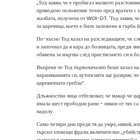
„Тод заяви, че е пробягал малкото разстояни
приведено положение точно пред вратата с на
жалбата, получена от WOI-DT. 'Тод заяви, че
за царевица, което е било заложено в гърба й,
По-късно Тод казал на разследващите, че сле
и започнал да я кара до болницата, преди ли
обявена за мъртва след пристигането си в бо
Въпреки че Тод първоначално беше казал на 
нараняванията си, аутопсията ще разкрие, че
царевичната гребла“.
Длъжностни лица отбелязват, че макар че ца
имала шест прободни рани - някои от тях са 
надолу.
Само четири дни преди тя да умре, някой, и
търсил зловещи фрази, включително „убийств
съпрузи в исторически ацтекски племена“ и „