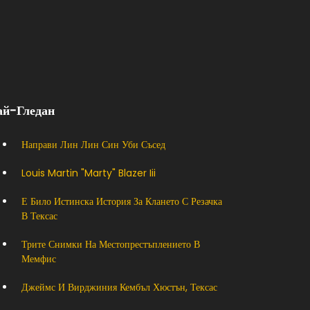
ай-Гледан
Направи Лин Лин Син Уби Съсед
Louis Martin "marty" Blazer Iii
Е Било Истинска История За Клането С Резачка
В Тексас
Трите Снимки На Местопрестъплението В
Мемфис
Джеймс И Вирджиния Кембъл Хюстън, Тексас