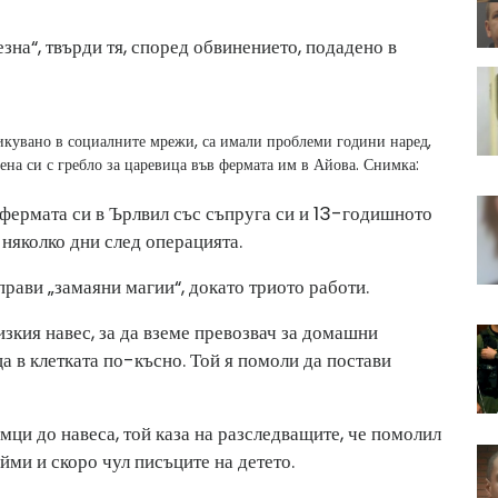
езна“, твърди тя, според обвинението, подадено в
икувано в социалните мрежи, са имали проблеми години наред,
ена си с гребло за царевица във фермата им в Айова.
Снимка:
 фермата си в Ърлвил със съпруга си и 13-годишното
 няколко дни след операцията.
прави „замаяни магии“, докато триото работи.
лизкия навес, за да вземе превозвач за домашни
а в клетката по-късно. Той я помоли да постави
ци до навеса, той каза на разследващите, че помолил
йми и скоро чул писъците на детето.