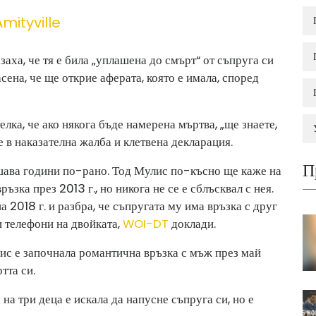
mityville
аха, че тя е била „уплашена до смърт“ от съпруга си
сена, че ще открие аферата, която е имала, според
елка, че ако някога бъде намерена мъртва, „ще знаете,
е в наказателна жалба и клетвена декларация.
П
шава години по-рано. Тод Мулис по-късно ще каже на
ъзка през 2013 г., но никога не се е сблъсквал с нея.
а 2018 г. и разбра, че съпругата му има връзка с друг
и телефони на двойката,
WOI-DT
доклади.
с е започнала романтична връзка с мъж през май
тта си.
на три деца е искала да напусне съпруга си, но е