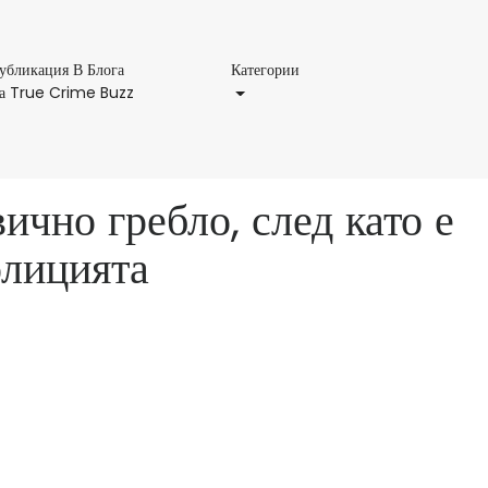
Категории
убликация В Блога
Категории
Публикация
а True Crime Buzz
В
Блога
На
True
ично гребло, след като е
Crime
Buzz
олицията