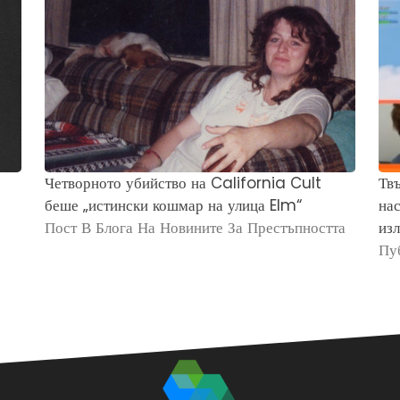
Четворното убийство на California Cult
Твъ
беше „истински кошмар на улица Elm“
нас
Пост В Блога На Новините За Престъпността
изл
Пу