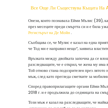
Все Още Ли Съществува Къщата На A
Онези, които познаваха Ейми Мълис (39), каз
през месеците преди смъртта си и е била ужа
Регистърът на Де Мойн
.
Съобщава се, че Мулис е казал на една прият
че Тод ми е направил нещо“, заявиха властит
Връзката между двойката започна да се вло
разследващите, че е открил, че жена му има вр
Той отново стана подозрителен през лятото н
мъж, след като прегледа сметките за мобилн
Според правоприлагащите органи Ейми Мъли
2018 г. и е продължила до седмицата на смър
Този мъж е казал на разследващите, че майка 