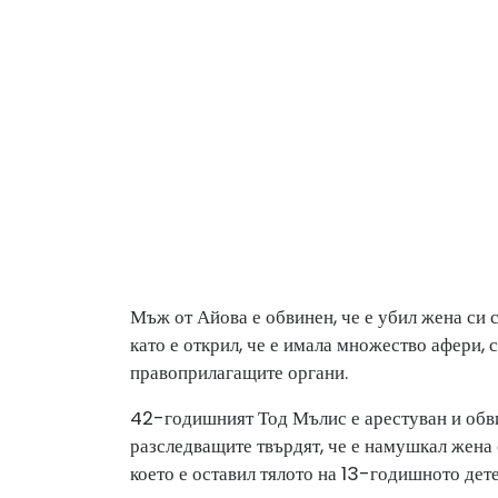
Мъж от Айова е обвинен, че е убил жена си с
като е открил, че е имала множество афери, 
правоприлагащите органи.
42-годишният Тод Мълис е арестуван и обвин
разследващите твърдят, че е намушкал жена с
което е оставил тялото на 13-годишното дете 