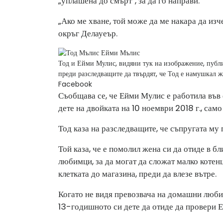
„уплашена до смърт”, за да го направи.
„Ако ме хване, той може да ме накара да изч
окръг Делауеър.
Тод и Ейми Мулис, видяни тук на изображение, публ
преди разследващите да твърдят, че Тод е намушкал ж
Facebook
Съобщава се, че Ейми Мулис е работила във
дете на двойката на 10 ноември 2018 г., само
Тод каза на разследващите, че съпругата му 
Той каза, че е помолил жена си да отиде в б
любимци, за да могат да сложат малко котенц
клетката до магазина, преди да влезе вътре.
Когато не видя превозвача на домашни любим
13-годишното си дете да отиде да провери Е