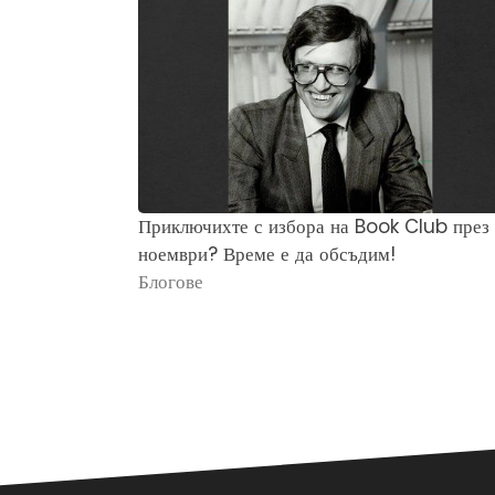
Приключихте с избора на Book Club през
ноември? Време е да обсъдим!
Блогове