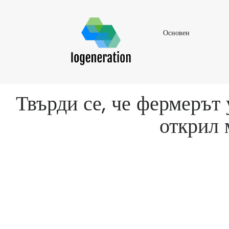
Основен
Основен
Твърди се, че фермерът 
открил 