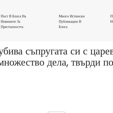
Пост В Блога На
Много Истински
П
Новините За
Публикации В
Н
Пост
Много
Престъпността
Блога
В
Истински
Блога
Публикации
На
В
убива съпругата си с царев
Новините
Блога
За
множество дела, твърди п
Престъпността