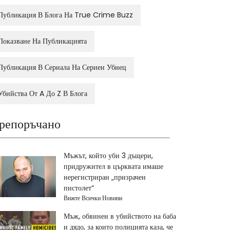
Публикация В Блога На True Crime Buzz
Показване На Публикацията
Публикация В Сериала На Сериен Убиец
Убийства От A До Z В Блога
репоръчано
Мъжът, който уби 3 дъщери,
придружител в църквата имаше
нерегистриран „призрачен
пистолет“
Вижте Всички Новини
Мъж, обвинен в убийството на баба
и дядо, за които полицията каза, че