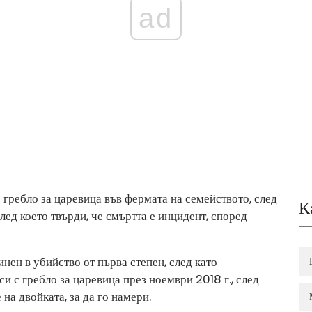
ad
 гребло за царевица във фермата на семейството, след
К
след което твърди, че смъртта е инцидент, според
ен в убийство от първа степен, след като
и с гребло за царевица през ноември 2018 г., след
на двойката, за да го намери.