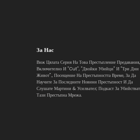
За Нас
Виж Цялата Серия На Това Престъпление Предавания,
Включително И "Cut", "Двойки Убийци" И "Три Дни
Живот"., Посещение На Престъпността Време, За Да
Научите За Последните Новини Престъпност И Да
Слушате Мартини & Усилвател; Подкаст За Убийстват
Тази Престъпна Мрежа.