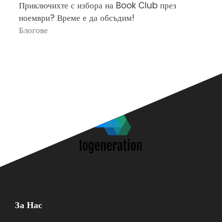
Приключихте с избора на Book Club през
Ч
ноември? Време е да обсъдим!
„
Блогове
П
За Нас