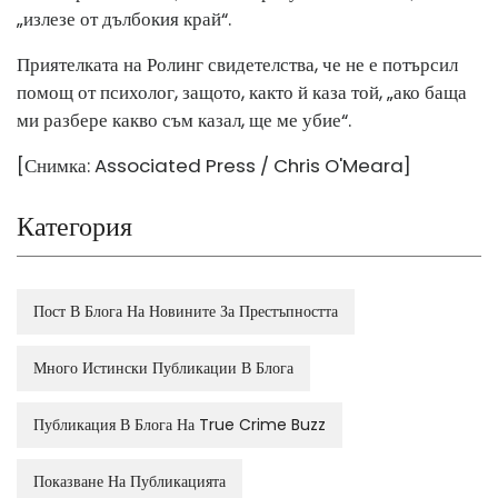
„излезе от дълбокия край“.
Приятелката на Ролинг свидетелства, че не е потърсил
помощ от психолог, защото, както й каза той, „ако баща
ми разбере какво съм казал, ще ме убие“.
[Снимка: Associated Press / Chris O'Meara]
Категория
Пост В Блога На Новините За Престъпността
Много Истински Публикации В Блога
Публикация В Блога На True Crime Buzz
Показване На Публикацията