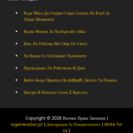
Къде Мога Да Гледам Стари Сезони На Клуб За
Лоши Момичета
Колко Филми За Полтъргайст Има
Има Ли Робство Все Още По Света
На Какво Се Основават Хълмовете
Продължава Ли Робството И Днес
Който Беше Приятел На Aaliyah, Когато Тя Почина
Нагоре И Изчезна Сезон 2 Кристал
Copyright © 2026 Всички Права Запазени |
iogeneration.pt
|
Декларация За Поверителност
|
Write for
Us
|