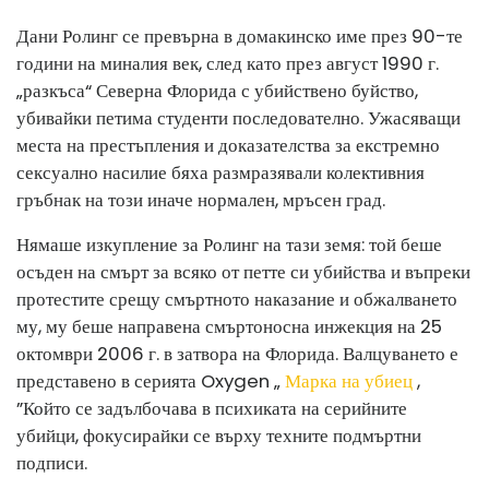
Дани Ролинг се превърна в домакинско име през 90-те
години на миналия век, след като през август 1990 г.
„разкъса“ Северна Флорида с убийствено буйство,
убивайки петима студенти последователно. Ужасяващи
места на престъпления и доказателства за екстремно
сексуално насилие бяха размразявали колективния
гръбнак на този иначе нормален, мръсен град.
Нямаше изкупление за Ролинг на тази земя: той беше
осъден на смърт за всяко от петте си убийства и въпреки
протестите срещу смъртното наказание и обжалването
му, му беше направена смъртоносна инжекция на 25
октомври 2006 г. в затвора на Флорида. Валцуването е
представено в серията Oxygen „
Марка на убиец
,
”Който се задълбочава в психиката на серийните
убийци, фокусирайки се върху техните подмъртни
подписи.