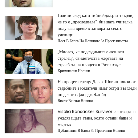
Години след като тийнейджърът твърди,
че го е „преследвала“, бившата учителка
получава време в затвора за секс с
ученици
Пост В Блога На Новините За Престъпността
„Мислех, че подсъдимият е активен
стрелец“, свидетелства жертвата на
стрелбата на процеса в Ритънхаус
Криминални Новини
На процеса срещу Дерек Шовин някои от
съдебните заседатели имат остри възгледи
по делото Джордж Флойд
Вижте Всички Новини
Visalia Ransacker Survivor се отваря за
ужасяващата атака, която остави баща й
мъртъв
Публикация В Блога За Престъпни Новини