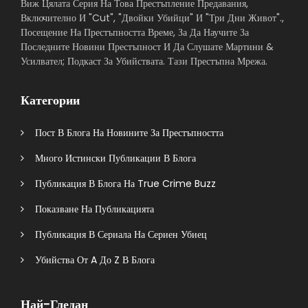
Виж Цялата Серия На Това Престъпление Предавания,
Включително И "Cut", "Двойки Убийци" И "Три Дни Живот".,
Посещение На Престъпността Време, За Да Научите За
Последните Новини Престъпност И Да Слушате Мартини &
Усилвател; Подкаст За Убийствата. Тази Престъпна Мрежа.
Категории
Пост В Блога На Новините За Престъпността
Много Истински Публикации В Блога
Публикация В Блога На True Crime Buzz
Показване На Публикацията
Публикация В Сериала На Сериен Убиец
Убийства От A До Z В Блога
Най-Гледан