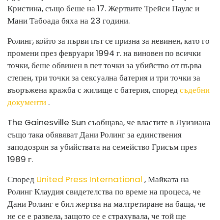
Кристина, също беше на 17. Жертвите Трейси Паулс и
Мани Табоада бяха на 23 години.
Ролинг, който за първи път се призна за невинен, като го
промени през февруари 1994 г. на виновен по всички
точки, беше обвинен в пет точки за убийство от първа
степен, три точки за сексуална батерия и три точки за
въоръжена кражба с жилище с батерия, според
съдебни
документи
.
The Gainesville Sun съобщава, че властите в Луизиана
също така обявяват Дани Ролинг за единствения
заподозрян за убийствата на семейство Грисъм през
1989 г.
Според
United Press International
, Майката на
Ролинг Клаудия свидетелства по време на процеса, че
Дани Ролинг е бил жертва на малтретиране на баща, че
не се е развела, защото се е страхувала, че той ще