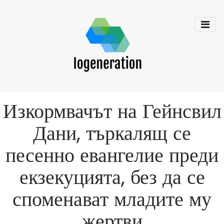
Изкормвачът на Гейнсвил
Дани, търкалящ се
песенно евангелие преди
екзекуцията, без да се
споменават младите му
жертви