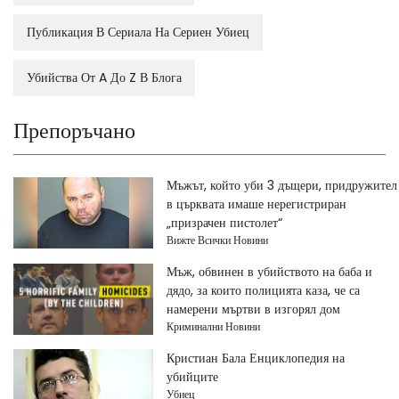
Публикация В Сериала На Сериен Убиец
Убийства От A До Z В Блога
Препоръчано
Мъжът, който уби 3 дъщери, придружител
в църквата имаше нерегистриран
„призрачен пистолет“
Вижте Всички Новини
Мъж, обвинен в убийството на баба и
дядо, за които полицията каза, че са
намерени мъртви в изгорял дом
Криминални Новини
Кристиан Бала Енциклопедия на
убийците
Убиец