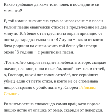
Какво трябваше да каже този човек в последните си
моменти?
Е, той имаше значителна сума за изразяване - в песен.
Ролинг пееше евангелски стихове в продължение на две
минути. Той беше от петдесятната вяра и привидно се
опита да зарадва тълпата от 47 души - някои от които
бяха роднини на онези, които той беше убил преди
около 16 години - с религиозна песен.
„Този, който хвърли звездите в небесата отгоре, създаде
океани, планини, орли и гълъби, никой по-голям от теб,
о, Господи, никой по-голям от тебе“, пее серийният
убиец, един от петте стиха, в които не се споменава
нищо, свързано с убийствата му, Според
Гейнсвил
Слънце
.
Ролингът остана спокоен до самия край, като поръча
пищно ястие от опашка от омар, скариди от пеперуди,