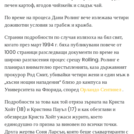
печен картоф, ягодов чийзкейк и сладък чай.
По време на процеса Дани Ролинг вече излежава четири
доживотни условия за грабеж и кражба.
Странни подробности по случая излязоха на бял свят,
когато през март 1994 г. бяха публикувани повече от
1000 страници разследващи документи по време на
широко разгласения процес срещу Rolling. Ролинг е
планирал внимателно престъпленията, каза държавният
прокурор Род Смит, убивайки четири жени и един мъж в
„късни нощни нападения“ близо до кампуса на
Университета на Флорида, според
Орландо Сентинел
.
Подробности за това как той отряза зърната на Криста
Хойт (18) и Кристина Пауъл (17) и как обезглави и
обезвреди Криста Хойт ужаси журито, което
единодушно го призна за виновен по всички точки.
Друга жертва Соня Ларсън, която беше съквартиранти с