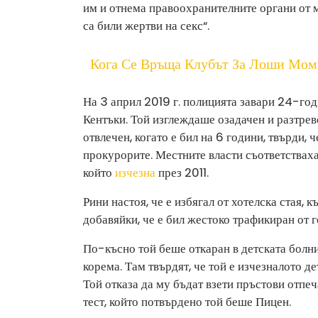
им и отнема правоохранителните органи от м
са били жертви на секс“.
Кога Се Връща Клубът За Лоши Мом
На 3 април 2019 г. полицията завари 24-год
Кентъки. Той изглеждаше озадачен и разтрево
отвлечен, когато е бил на 6 години, твърди, 
прокурорите. Местните власти съответстваха
който
изчезна
през 2011.
Рини настоя, че е избягал от хотелска стая,
добавяйки, че е бил жестоко трафикиран от г
По-късно той беше откаран в детската болниц
корема. Там твърдят, че той е изчезналото де
Той отказа да му бъдат взети пръстови отпе
тест, който потвърдено той беше Пицен.