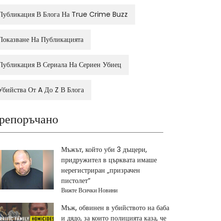
Публикация В Блога На True Crime Buzz
Показване На Публикацията
Публикация В Сериала На Сериен Убиец
Убийства От A До Z В Блога
репоръчано
Мъжът, който уби 3 дъщери,
придружител в църквата имаше
нерегистриран „призрачен
пистолет“
Вижте Всички Новини
Мъж, обвинен в убийството на баба
и дядо, за които полицията каза, че