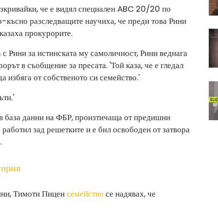
азкривайки, че е видял специален ABC 20/20 по
По-късно разследващите научиха, че преди това Рини
 казаха прокурорите.
а с Рини за истинската му самоличност, Рини веднага
рорът в съобщение за пресата. 'Той каза, че е гледал
да избяга от собственото си семейство.'
ти.'
в база данни на ФБР, произтичаща от предишни
 работил зад решетките и е бил освободен от затвора
.
тория
ини, Тимоти Пицен
семейство
се надявах, че