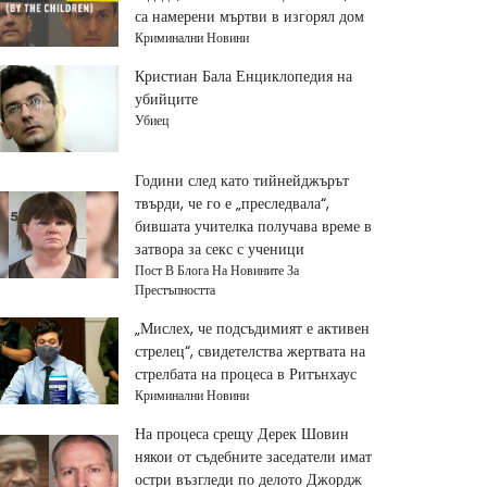
са намерени мъртви в изгорял дом
Криминални Новини
Кристиан Бала Енциклопедия на
убийците
Убиец
Години след като тийнейджърът
твърди, че го е „преследвала“,
бившата учителка получава време в
затвора за секс с ученици
Пост В Блога На Новините За
Престъпността
„Мислех, че подсъдимият е активен
стрелец“, свидетелства жертвата на
стрелбата на процеса в Ритънхаус
Криминални Новини
На процеса срещу Дерек Шовин
някои от съдебните заседатели имат
остри възгледи по делото Джордж