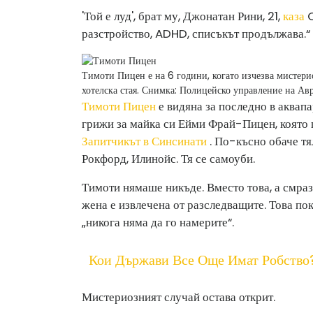
'Той е луд', брат му, Джонатан Рини, 21,
каза
C
разстройство, ADHD, списъкът продължава.“
Тимоти Пицен е на 6 години, когато изчезва мистерио
хотелска стая.
Снимка: Полицейско управление на Ав
Тимоти Пицен
е видяна за последно в аквапа
грижи за майка си Ейми Фрай-Пицен, която г
Запитчикът в Синсинати
. По-късно обаче тя
Рокфорд, Илинойс. Тя се самоуби.
Тимоти нямаше никъде. Вместо това, а смра
жена е извлечена от разследващите. Това пок
„никога няма да го намерите“.
Кои Държави Все Още Имат Робство
Мистериозният случай остава открит.