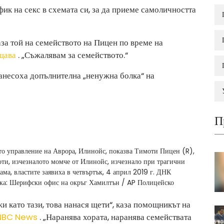
фик на секс в схемата си, за да приеме самоличността
каза той на семейството на Пицен по време на
щава
. „Съжалявам за семейството.“
нанесоха допълнителна „ненужна болка“ на
П
то управление на Аврора, Илинойс, показва Тимоти Пицен (R),
моти, изчезналото момче от Илинойс, изчезнало при трагични
ама, властите заявиха в четвъртък, 4 април 2019 г. ДНК
а: Шерифски офис на окръг Хамилтън / AP Полицейско
жи като тази, това нанася щети“, каза помощникът на
 NBC News
. „Наранява хората, наранява семействата