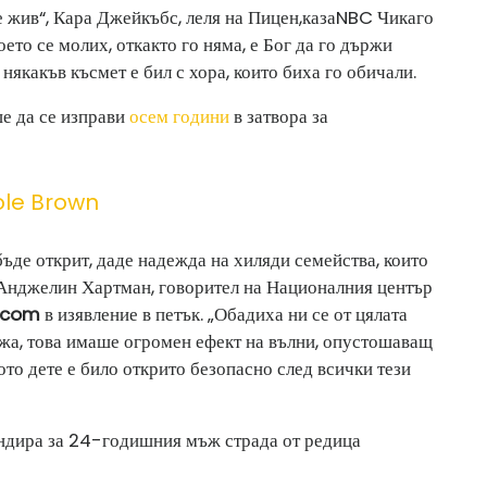
е жив“, Кара Джейкъбс, леля на Пицен,
каза
NBC Чикаго
ето се молих, откакто го няма, е Бог да го държи
 някакъв късмет е бил с хора, които биха го обичали.
е да се изправи
осем години
в затвора за
ole Brown
ъде открит, даде надежда на хиляди семейства, които
а Анджелин Хартман, говорител на Националния център
.com
в изявление в петък. „Обадиха ни се от цялата
лъжа, това имаше огромен ефект на вълни, опустошаващ
лото дете е било открито безопасно след всички тези
ендира за 24-годишния мъж страда от редица