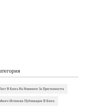
атегория
Пост В Блога На Новините За Престъпността
Много Истински Публикации В Блога