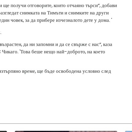
и ще получи отговорите, които отчаяно търси“, добави
азгледат снимката на Тимъти и снимките на други
дин човек, за да прибере изчезналото дете у дома. '
.
ъзрастен, да ни запомни и да се свърже с нас“, каза
 Чикаго. 'Това беше нещо най-доброто, на което
 изтърпяно време, ще бъде освободена условно след