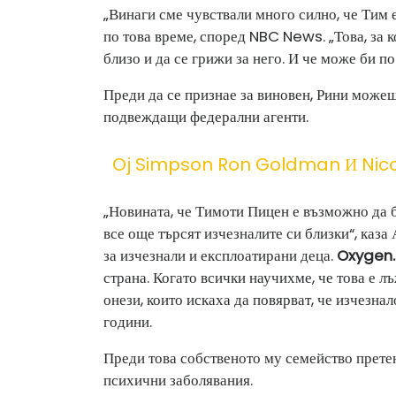
„Винаги сме чувствали много силно, че Тим 
по това време, според NBC News. „Това, за ко
близо и да се грижи за него. И че може би по
Преди да се признае за виновен, Рини можеш
подвеждащи федерални агенти.
Oj Simpson Ron Goldman И Nic
„Новината, че Тимоти Пицен е възможно да б
все още търсят изчезналите си близки“, каз
за изчезнали и експлоатирани деца.
Oxygen
страна. Когато всички научихме, че това е 
онези, които искаха да повярват, че изчезна
години.
Преди това собственото му семейство прет
психични заболявания.