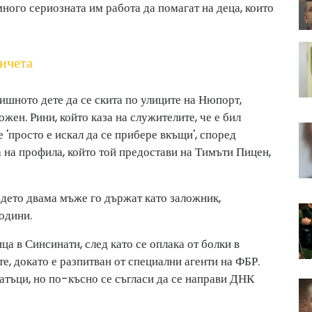
ного сериозната им работа да помагат на деца, които
ичета
ишното дете да се скита по улиците на Нюпорт,
жен. Рини, който каза на служителите, че е бил
че 'просто е искал да се прибере вкъщи', според
 на профила, който той предостави на Тимъти Пицен,
 където двама мъже го държат като заложник,
одини.
а в Синсинати, след като се оплака от болки в
те, докато е разпитван от специални агенти на ФБР.
чатъци, но по-късно се съгласи да се направи ДНК