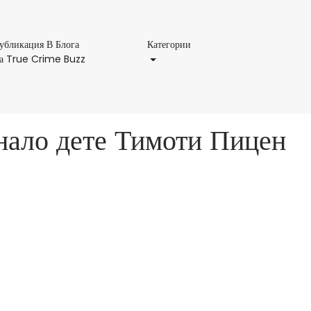
Категории
убликация В Блога
Категории
Публикация
а True Crime Buzz
В
Блога
На
True
знало дете Тимоти Пицен
Crime
Buzz