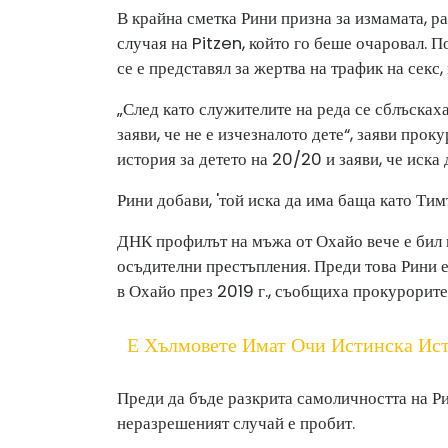
В крайна сметка Рини призна за измамата, р
случая на Pitzen, който го беше очаровал. 
се е представял за жертва на трафик на секс,
„След като служителите на реда се сблъсках
заяви, че не е изчезналото дете“, заяви проку
история за детето на 20/20 и заяви, че иска 
Рини добави, 'той иска да има баща като Тимъ
ДНК профилът на мъжа от Охайо вече е бил 
осъдителни престъпления. Преди това Рини е
в Охайо през 2019 г., съобщиха прокурорите
Е Хълмовете Имат Очи Истинска Ис
Преди да бъде разкрита самоличността на Р
неразрешеният случай е пробит.