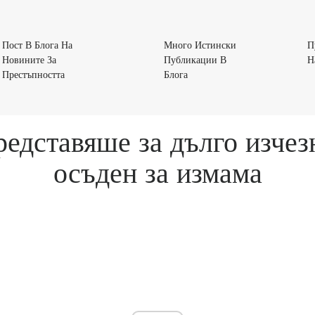
Пост В Блога На
Много Истински
П
Новините За
Публикации В
Н
Пост
Много
Престъпността
Блога
В
Истински
Блога
Публикации
На
В
редставяше за дълго изче
Новините
Блога
За
осъден за измама
Престъпността