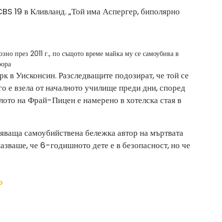
BS 19 в Кливланд. „Той има Аспергер, биполярно
зно през 2011 г., по същото време майка му се самоубива в
рора
рк в Уисконсин. Разследващите подозират, че той се
о е взела от началното училище преди дни, според
лото на Фрай-Пицен е намерено в хотелска стая в
зяваща самоубийствена бележка автор на мъртвата
азваше, че 6-годишното дете е в безопасност, но че
?