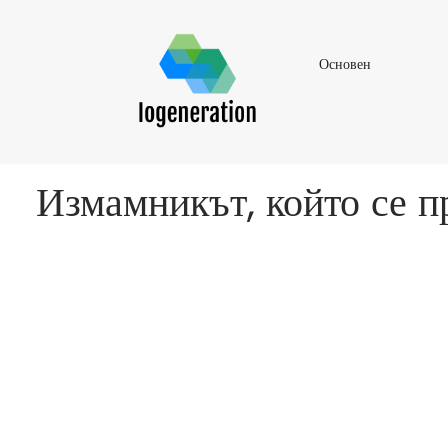
Основен
Основен
Измамникът, който се п