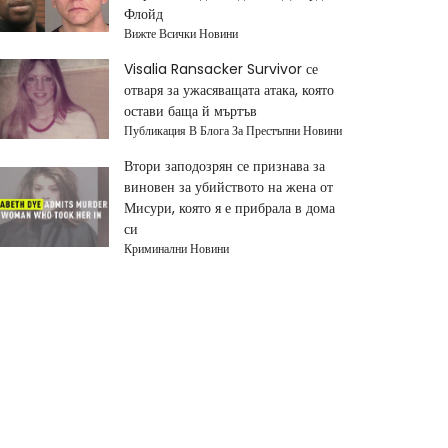
Флойд
Вижте Всички Новини
Visalia Ransacker Survivor се
отваря за ужасяващата атака, която
остави баща й мъртъв
Публикация В Блога За Престъпни Новини
Втори заподозрян се признава за
виновен за убийството на жена от
Мисури, която я е прибрала в дома
си
Криминални Новини