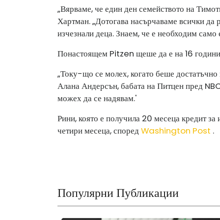
„Вярваме, че един ден семейството на Тимот
Хартман. „Дотогава насърчаваме всички да р
изчезнали деца. Знаем, че е необходим само е
Понастоящем Pitzen щеше да е на 16 години
„Току-що се молех, когато беше достатъчно в
Алана Андерсън, бабата на Питцен пред NBC
можех да се надявам.'
Рини, която е получила 20 месеца кредит за
четири месеца, според
Washington Post
.
Популярни Публикации