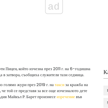
ad
оти Пицен, който изчезна през 2011 г. на 6-годишна
К
а в затвора, съобщиха служители тази седмица.
о голямо жури през 2019 г. на
такси
за кражба на
 че той се представя за все още изчезналото дете
дия Майкъл Р. Барет произнесе
изречение
във