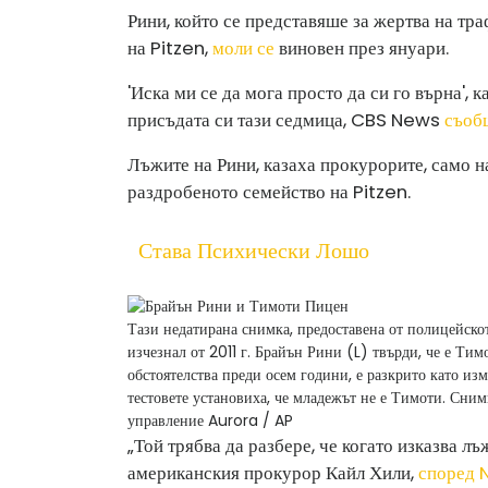
Рини, който се представяше за жертва на тра
на Pitzen,
моли се
виновен през януари.
'Иска ми се да мога просто да си го върна', 
присъдата си тази седмица, CBS News
съоб
Лъжите на Рини, казаха прокурорите, само 
раздробеното семейство на Pitzen.
Става Психически Лошо
Тази недатирана снимка, предоставена от полицейско
изчезнал от 2011 г. Брайън Рини (L) твърди, че е Ти
обстоятелства преди осем години, е разкрито като изм
тестовете установиха, че младежът не е Тимоти.
Снимк
управление Aurora / AP
„Той трябва да разбере, че когато изказва лъ
американския прокурор Кайл Хили,
според