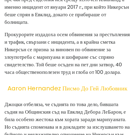
именно инцидент от януари 2017 г., при който Никерсън
беше спрян в Евклид, докато се прибираше от
болницата.
Прокурорите издадоха осем обвинения за престъпления
и трафик, свързани с инцидента, а в крайна сметка
Никерсън се призна за виновен по обвинение за
злоупотреба с марихуана и шофиране със спряно
свидетелство. Той беше осъден на пет дни затвор, 40
часа общественополезен труд и глоба от 100 долара.
Aaron Hernandez Писмо До Гей Любовник
Джоцки отбеляза, че съдията по това дело, бившата
съдия на Общинския съд на Евклид Дебора ЛеБарон, е
била особено жестока към хората заради марихуаната.
Но съдията споменава и в докладите за изслушването на
буйното и неуважително отношение на Никерсън към