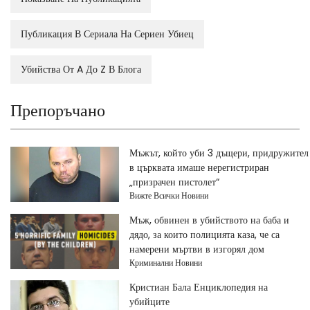
Публикация В Сериала На Сериен Убиец
Убийства От A До Z В Блога
Препоръчано
Мъжът, който уби 3 дъщери, придружител
в църквата имаше нерегистриран
„призрачен пистолет“
Вижте Всички Новини
Мъж, обвинен в убийството на баба и
дядо, за които полицията каза, че са
намерени мъртви в изгорял дом
Криминални Новини
Кристиан Бала Енциклопедия на
убийците