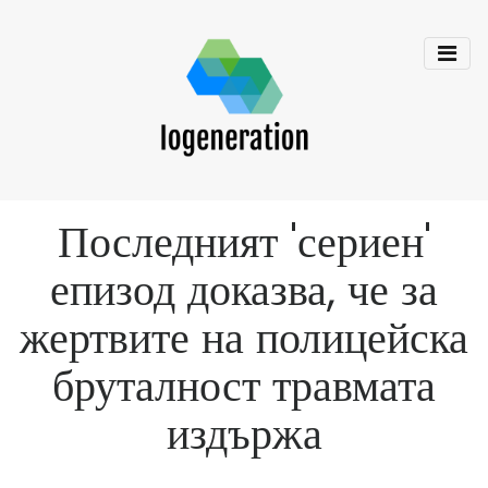
Последният 'сериен'
епизод доказва, че за
жертвите на полицейска
бруталност травмата
издържа