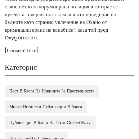
сляпо петно ​​за корумпирана полиция в контраст с
нулевата толерантност към лошото поведение на
бедните като странно увлечение на Охайо от
криминализиране на канабиса“, каза той пред
Oxygen.com
.
[Снимка: Гети]
Категория
Пост В Блога На Новините За Престъпността
Много Истински Публикации В Блога
Публикация В Блога На True Crime Buzz
Показване На Публикацията