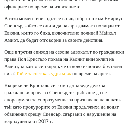
офицерите по време на изпитанието.
В този момент епизодът се връща обратно към Емириус
Спенсър, който се опита да накара двамата полицаи от
Евклид, които го биха, включително полицай Майкъл
Амиот, да бъдат отговорни за своите действия.
Още в третия епизод на сезона адвокатът по граждански
права Пол Кристало показа на Кьониг видеоклип на
Амиот, за който се твърди, че отново използва брутална
сила:
Той е заснет как удря мъж
по време на арест.
Въпреки че Кристало се готви да заведе дело за
граждански права за Спенсър, те трябваше да се
споразумеят за споразумение за признаване на вината,
тъй като прокурорите от Евклид продължиха да водят
обвинения срещу Спенсър, свързани с нарушение на
марихуаната от 2017 г.