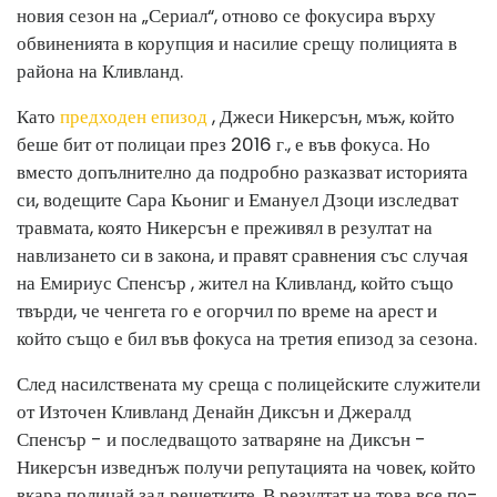
новия сезон на „Сериал“, отново се фокусира върху
обвиненията в корупция и насилие срещу полицията в
района на Кливланд.
Като
предходен епизод
, Джеси Никерсън, мъж, който
беше бит от полицаи през 2016 г., е във фокуса. Но
вместо допълнително да подробно разказват историята
си, водещите Сара Кьониг и Емануел Дзоци изследват
травмата, която Никерсън е преживял в резултат на
навлизането си в закона, и правят сравнения със случая
на Емириус Спенсър , жител на Кливланд, който също
твърди, че ченгета го е огорчил по време на арест и
който също е бил във фокуса на третия епизод за сезона.
След насилствената му среща с полицейските служители
от Източен Кливланд Денайн Диксън и Джералд
Спенсър - и последващото затваряне на Диксън -
Никерсън изведнъж получи репутацията на човек, който
вкара полицай зад решетките. В резултат на това все по-