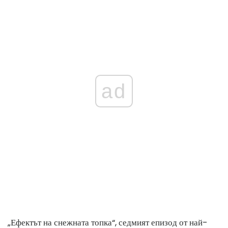
ad
„Ефектът на снежната топка“, седмият епизод от най-