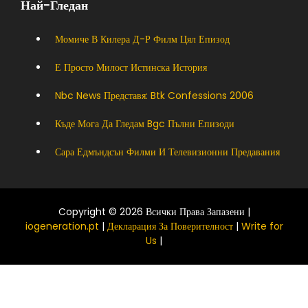
Най-Гледан
Момиче В Килера Д-Р Филм Цял Епизод
Е Просто Милост Истинска История
Nbc News Представя: Btk Confessions 2006
Къде Мога Да Гледам Bgc Пълни Епизоди
Сара Едмъндсън Филми И Телевизионни Предавания
Copyright © 2026 Всички Права Запазени |
iogeneration.pt
|
Декларация За Поверителност
|
Write for
Us
|