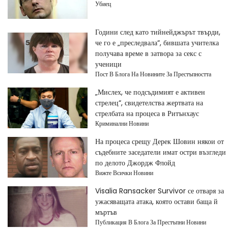
Убиец
Години след като тийнейджърът твърди,
че го е „преследвала“, бившата учителка
получава време в затвора за секс с
ученици
Пост В Блога На Новините За Престъпността
„Мислех, че подсъдимият е активен
стрелец“, свидетелства жертвата на
стрелбата на процеса в Ритънхаус
Криминални Новини
На процеса срещу Дерек Шовин някои от
съдебните заседатели имат остри възгледи
по делото Джордж Флойд
Вижте Всички Новини
Visalia Ransacker Survivor се отваря за
ужасяващата атака, която остави баща й
мъртъв
Публикация В Блога За Престъпни Новини