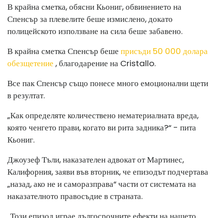
В крайна сметка, обясни Кьониг, обвинението на
Спенсър за плевелите беше измислено, докато
полицейското използване на сила беше забавено.
В крайна сметка Спенсър беше
присъди 50 000 долара
обезщетение
, благодарение на Cristallo.
Все пак Спенсър също понесе много емоционални щети
в резултат.
„Как определяте количествено нематериалната вреда,
която ченгето прави, когато ви рита задника?“ - пита
Кьониг.
Джоузеф Тъли, наказателен адвокат от Мартинес,
Калифорния, заяви във вторник, че епизодът подчертава
„назад, ако не и саморазправа“ части от системата на
наказателното правосъдие в страната.
„Този ​​епизод играе дългосрочните ефекти на нашето