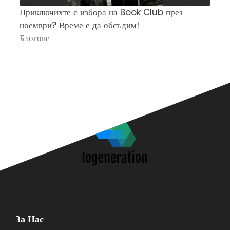
Приключихте с избора на Book Club през
Ч
ноември? Време е да обсъдим!
„
Блогове
П
За Нас