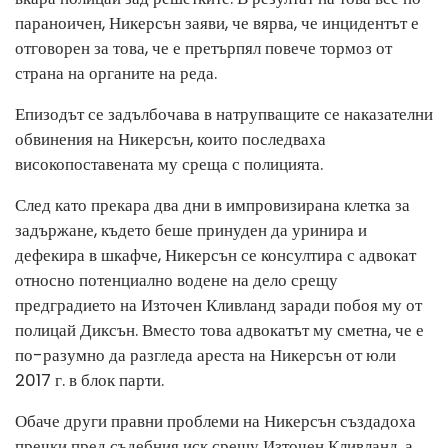
параноичен, Никерсън заяви, че вярва, че инцидентът е
отговорен за това, че е претърпял повече тормоз от
страна на органите на реда.
Епизодът се задълбочава в натрупващите се наказателни
обвинения на Никерсън, които последваха
високопоставената му среща с полицията.
След като прекара два дни в импровизирана клетка за
задържане, където беше принуден да уринира и
дефекира в шкафче, Никерсън се консултира с адвокат
относно потенциално водене на дело срещу
предградието на Източен Кливланд заради побоя му от
полицай Диксън. Вместо това адвокатът му сметна, че е
по-разумно да разгледа ареста на Никерсън от юли
2017 г. в блок парти.
Обаче други правни проблеми на Никерсън създадоха
пречки пред съдебния иск срещу Източен Кливланд, а