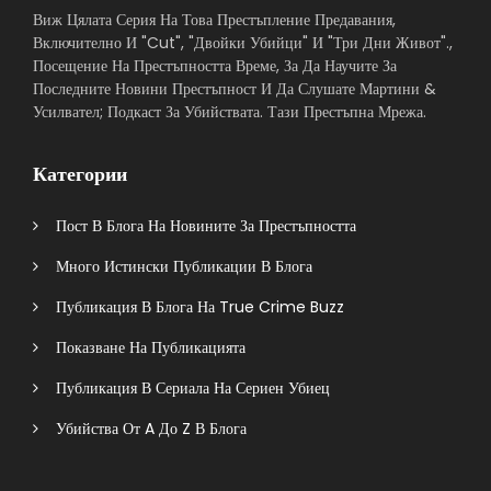
Виж Цялата Серия На Това Престъпление Предавания,
Включително И "Cut", "Двойки Убийци" И "Три Дни Живот".,
Посещение На Престъпността Време, За Да Научите За
Последните Новини Престъпност И Да Слушате Мартини &
Усилвател; Подкаст За Убийствата. Тази Престъпна Мрежа.
Категории
Пост В Блога На Новините За Престъпността
Много Истински Публикации В Блога
Публикация В Блога На True Crime Buzz
Показване На Публикацията
Публикация В Сериала На Сериен Убиец
Убийства От A До Z В Блога