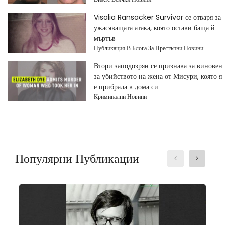
Visalia Ransacker Survivor се отваря за
ужасяващата атака, която остави баща й
мъртъв
Публикация В Блога За Престъпни Новини
Втори заподозрян се признава за виновен
за убийството на жена от Мисури, която я
е прибрала в дома си
Криминални Новини
Популярни Публикации