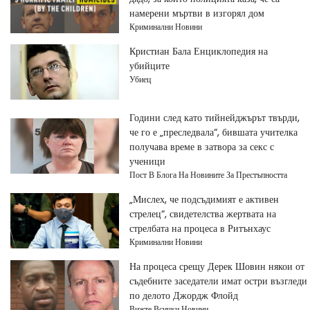
намерени мъртви в изгорял дом
Криминални Новини
Кристиан Бала Енциклопедия на
убийците
Убиец
Години след като тийнейджърът твърди,
че го е „преследвала“, бившата учителка
получава време в затвора за секс с
ученици
Пост В Блога На Новините За Престъпността
„Мислех, че подсъдимият е активен
стрелец“, свидетелства жертвата на
стрелбата на процеса в Ритънхаус
Криминални Новини
На процеса срещу Дерек Шовин някои от
съдебните заседатели имат остри възгледи
по делото Джордж Флойд
Вижте Всички Новини