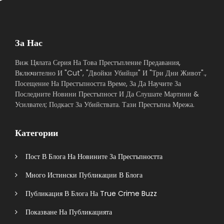
За Нас
Виж Цялата Серия На Това Престъпление Предавания,
Включително И "Cut", "Двойки Убийци" И "Три Дни Живот".,
Посещение На Престъпността Време, За Да Научите За
Последните Новини Престъпност И Да Слушате Мартини &
Усилвател; Подкаст За Убийствата. Тази Престъпна Мрежа.
Категории
Пост В Блога На Новините За Престъпността
Много Истински Публикации В Блога
Публикация В Блога На True Crime Buzz
Показване На Публикацията