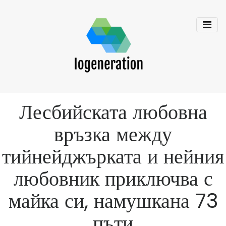
Лесбийската любовна
връзка между
тийнейджърката и нейния
любовник приключва с
майка си, намушкана 73
пъти