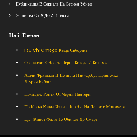
Публикация В Сериала На Сериен Убиец
Убийства От A До Z В Блога
Най-Гледан
Fsu Chi Omega Къща Съборена
Оранжево Е Новата Черна Коледа И Колючка
Ашли Фрийман И Нейната Най-Добра Приятелка
Лаурия Библия
Полицаи, Убити От Черни Пантери
По Какъв Канал Излиза Клубът На Лошите Момичета
Цял Живот Филм Те Обичам До Смърт