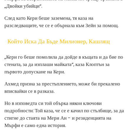
„Двойки убийци“.
След като Кери беше заземена, тя каза на
разследващите, че се е обърнала към Зейн за помощ.
Който Иска Да Бъде Милионер, Кашлящ
„Кери го беше помолила да дойде в къщата и да бие по
стената, за да изплаши майката“, каза Клоптън за
първото допускане на Кери.
Ахмед призна за престъплението, може би прекалено
вписвайки се в разказа.
Но в изповедта си той обърка някои ключови
подробности: Той каза, че се е качил по стълбище, за да
стигне до стаята на Мери Ан - и резиденцията на
Мърфи е само една история.