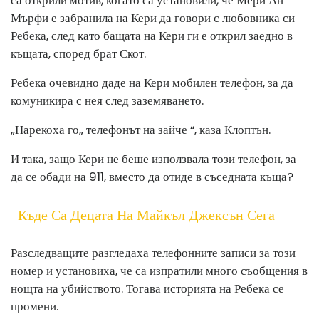
са открили мотив, когато са установили, че Мери Ан
Мърфи е забранила на Кери да говори с любовника си
Ребека, след като бащата на Кери ги е открил заедно в
къщата, според брат Скот.
Ребека очевидно даде на Кери мобилен телефон, за да
комуникира с нея след заземяването.
„Нарекоха го„ телефонът на зайче “, каза Клоптън.
И така, защо Кери не беше използвала този телефон, за
да се обади на 911, вместо да отиде в съседната къща?
Къде Са Децата На Майкъл Джексън Сега
Разследващите разгледаха телефонните записи за този
номер и установиха, че са изпратили много съобщения в
нощта на убийството. Тогава историята на Ребека се
промени.