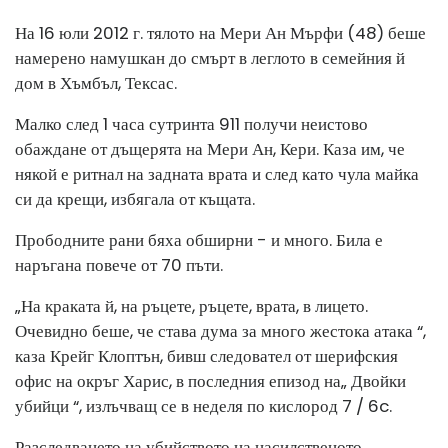
На 16 юли 2012 г. тялото на Мери Ан Мърфи (48) беше
намерено намушкан до смърт в леглото в семейния й
дом в Хъмбъл, Тексас.
Малко след 1 часа сутринта 911 получи неистово
обаждане от дъщерята на Мери Ан, Кери. Каза им, че
някой е ритнал на задната врата и след като чула майка
си да крещи, избягала от къщата.
Прободните рани бяха обширни - и много. Била е
наръгана повече от 70 пъти.
„На краката й, на ръцете, ръцете, врата, в лицето.
Очевидно беше, че става дума за много жестока атака “,
каза Крейг Клоптън, бивш следовател от шерифския
офис на окръг Харис, в последния епизод на„ Двойки
убийци “, излъчващ се в неделя по кислород 7 / 6c.
Разследването на убийството на насилственото