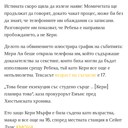
Истината скоро щяла да излезе наяве: Момичетата ще
продължат да говорят, докато чакат процес, може би без
да знаят, че телефонните им обаждания са записани.
Разговорите им показват, че Ребека е направила
пробождането, а не Кери.
Делото на обвинението илюстрира график на събитията:
Мери Ан беше открила телефона им, който съдържаше
доказателства за секстинг, които биха могли да бъдат
използвани срещу Ребека, тъй като Кери все още е
непълнолетна. Тексасът
възраст на съгласие
е 17.
„Това беше екзекуция със студено сърце ... [Кери]
планира това“, каза прокурорът Емънс пред
Хюстънската хроника.
Ето защо Кери Мърфи е била съдена като възрастна,
макар и все още на 16, според местната станция в Сейнт
Луис
KMOV4
.