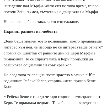
нападение над Мърфи, който спя по това време, първо
посочи Зейн Ахмед, съученик на дъщерята на Мърфи.
Но всичко не беше така, както изглеждаше.
Първият разцвет на любовта
„Зейн беше момче, което познаваше… което проявяваше
интерес към нея, че изобщо не се интересуваше от него“,
спомня си Клоптън от ранните дни на Кери Мърфи в
гимназията. Те се сприятелиха и Кери продължи да
разширява социалния си кръг чрез хор.
Но след това тя срещна по-възрастно момиче - 19-
годишната Ребека Келер, старша, чието прякор беше
Бъни.
- Ребека беше с три до четири години по-възрастна от
Кери. Те щракнаха веднага. Това беше непосредствено