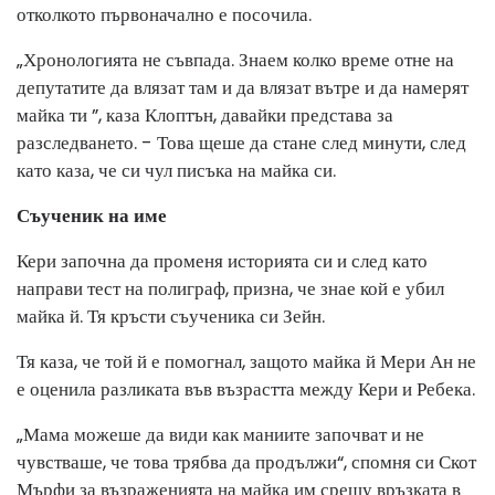
отколкото първоначално е посочила.
„Хронологията не съвпада. Знаем колко време отне на
депутатите да влязат там и да влязат вътре и да намерят
майка ти ”, каза Клоптън, давайки представа за
разследването. - Това щеше да стане след минути, след
като каза, че си чул писъка на майка си.
Съученик на име
Кери започна да променя историята си и след като
направи тест на полиграф, призна, че знае кой е убил
майка й. Тя кръсти съученика си Зейн.
Тя каза, че той й е помогнал, защото майка й Мери Ан не
е оценила разликата във възрастта между Кери и Ребека.
„Мама можеше да види как маниите започват и не
чувстваше, че това трябва да продължи“, спомня си Скот
Мърфи за възраженията на майка им срещу връзката в