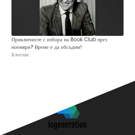
Приключихте с избора на Book Club през
Ч
ноември? Време е да обсъдим!
„
Блогове
П