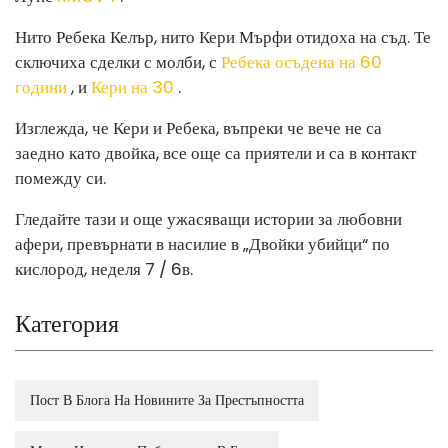
Нито Ребека Келър, нито Кери Мърфи отидоха на съд. Те
сключиха сделки с молби, с
Ребека осъдена на 60
години
, и
Кери на 30
.
Изглежда, че Кери и Ребека, въпреки че вече не са
заедно като двойка, все още са приятели и са в контакт
помежду си.
Гледайте тази и още ужасяващи истории за любовни
афери, превърнати в насилие в „Двойки убийци“ по
кислород, неделя 7 / 6в.
Категория
Пост В Блога На Новините За Престъпността