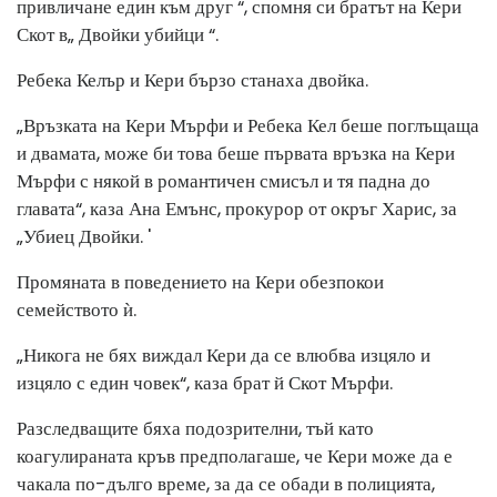
привличане един към друг “, спомня си братът на Кери
Скот в„ Двойки убийци “.
Ребека Келър и Кери бързо станаха двойка.
„Връзката на Кери Мърфи и Ребека Кел беше поглъщаща
и двамата, може би това беше първата връзка на Кери
Мърфи с някой в ​​романтичен смисъл и тя падна до
главата“, каза Ана Емънс, прокурор от окръг Харис, за
„Убиец Двойки. '
Промяната в поведението на Кери обезпокои
семейството ѝ.
„Никога не бях виждал Кери да се влюбва изцяло и
изцяло с един човек“, каза брат й Скот Мърфи.
Разследващите бяха подозрителни, тъй като
коагулираната кръв предполагаше, че Кери може да е
чакала по-дълго време, за да се обади в полицията,