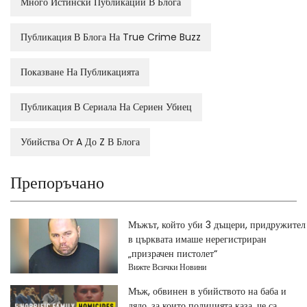
Много Истински Публикации В Блога
Публикация В Блога На True Crime Buzz
Показване На Публикацията
Публикация В Сериала На Сериен Убиец
Убийства От A До Z В Блога
Препоръчано
Мъжът, който уби 3 дъщери, придружител
в църквата имаше нерегистриран
„призрачен пистолет“
Вижте Всички Новини
Мъж, обвинен в убийството на баба и
дядо, за които полицията каза, че са