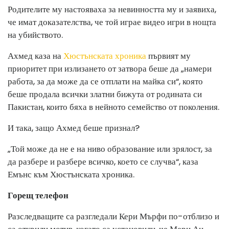
Родителите му настояваха за невинността му и заявиха,
че имат доказателства, че той играе видео игри в нощта
на убийството.
Ахмед каза на
Хюстънската хроника
първият му
приоритет при излизането от затвора беше да „намери
работа, за да може да се отплати на майка си“, която
беше продала всички златни бижута от родината си
Пакистан, които бяха в нейното семейство от поколения.
И така, защо Ахмед беше признал?
„Той може да не е на ниво образование или зрялост, за
да разбере и разбере всичко, което се случва“, каза
Емънс към Хюстънската хроника.
Горещ телефон
Разследващите са разгледали Кери Мърфи по-отблизо и