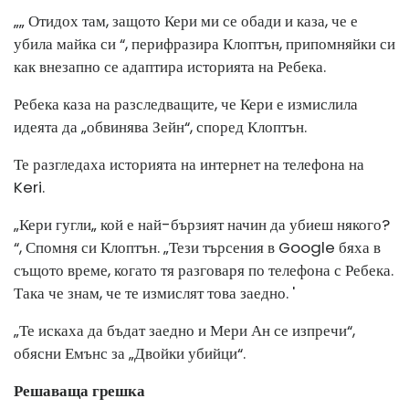
„„ Отидох там, защото Кери ми се обади и каза, че е
убила майка си “, перифразира Клоптън, припомняйки си
как внезапно се адаптира историята на Ребека.
Ребека каза на разследващите, че Кери е измислила
идеята да „обвинява Зейн“, според Клоптън.
Те разгледаха историята на интернет на телефона на
Keri.
„Кери гугли„ кой е най-бързият начин да убиеш някого?
“, Спомня си Клоптън. „Тези търсения в Google бяха в
същото време, когато тя разговаря по телефона с Ребека.
Така че знам, че те измислят това заедно. '
„Те искаха да бъдат заедно и Мери Ан се изпречи“,
обясни Емънс за „Двойки убийци“.
Решаваща грешка