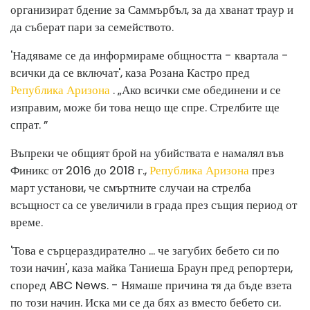
организират бдение за Саммърбъл, за да хванат траур и
да съберат пари за семейството.
'Надяваме се да информираме общността - квартала -
всички да се включат', каза Розана Кастро пред
Република Аризона
. „Ако всички сме обединени и се
изправим, може би това нещо ще спре. Стрелбите ще
спрат. ”
Въпреки че общият брой на убийствата е намалял във
Финикс от 2016 до 2018 г.,
Република Аризона
през
март установи, че смъртните случаи на стрелба
всъщност са се увеличили в града през същия период от
време.
'Това е сърцераздирателно ... че загубих бебето си по
този начин', каза майка Таниеша Браун пред репортери,
според ABC News. - Нямаше причина тя да бъде взета
по този начин. Иска ми се да бях аз вместо бебето си.