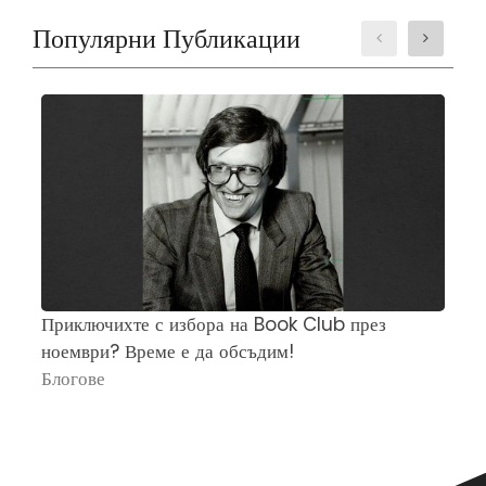
Популярни Публикации
Приключихте с избора на Book Club през
Ч
ноември? Време е да обсъдим!
„
Блогове
П