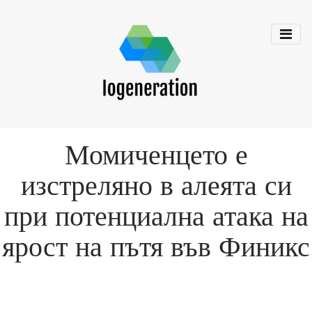
Момиченцето е
изстреляно в алеята си
при потенциална атака на
ярост на пътя във Финикс