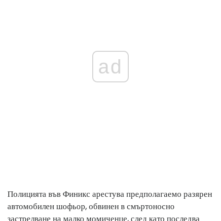
ad
Полицията във Финикс арестува предполагаемо разярен
автомобилен шофьор, обвинен в смъртоносно
застрелване на малко момиченце, след като последва