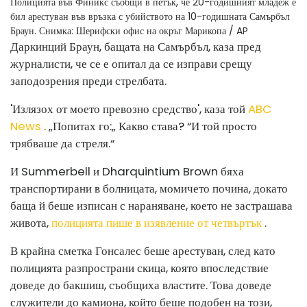
Полицията във Финикс съобщи в петък, че 20-годишният младеж е
бил арестуван във връзка с убийството на 10-годишната Самърбъл
Браун.
Снимка: Шерифски офис на окръг Марикопа / AP
Даркинций Браун, бащата на Самърбъл, каза пред
журналисти, че се е опитал да се изправи срещу
заподозрения преди стрелбата.
'Излязох от моето превозно средство', каза той
ABC
News
. „Попитах го:„ Какво става? “И той просто
трябваше да стреля.“
И Summerbell и Dharquintium Brown бяха
транспортирани в болницата, момичето почина, докато
баща й беше изписан с нараняване, което не застрашава
живота,
полицията пише в изявление от четвъртък
.
В крайна сметка Гонсалес беше арестуван, след като
полицията разпространи скица, която впоследствие
доведе до бакшиш, съобщиха властите. Това доведе
служители до камиона, който беше подобен на този,