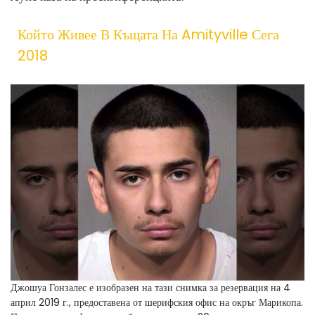
Който Живее В Къщата На Amityville Сега
2018
Джошуа Гонзалес е изобразен на тази снимка за резервация на 4
април 2019 г., предоставена от шерифския офис на окръг Марикопа.