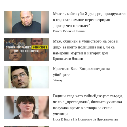
Мъжът, който уби 3 дъщери, придружител
в църквата имаше нерегистриран
„призрачен пистолет“
Вижте Всички Новини
Мъж, обвинен в убийството на баба и
дядо, за които полицията каза, че са
намерени мъртви в изгорял дом
Криминални Новини
Кристиан Бала Енциклопедия на
убийците
Убиец
Години след като тийнейджърът твърди,
че го е „преследвала“, бившата учителка
получава време в затвора за секс с
ученици
Пост В Блога На Новините За Престъпността