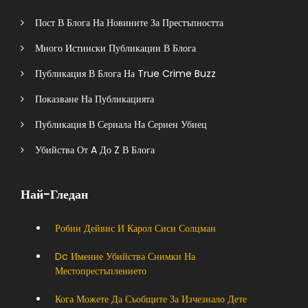
Пост В Блога На Новините За Престъпността
Много Истински Публикации В Блога
Публикация В Блога На True Crime Buzz
Показване На Публикацията
Публикация В Сериала На Сериен Убиец
Убийства От A До Z В Блога
Най-Гледан
Робин Дейвис И Карол Сиси Солцман
Dc Имение Убийства Снимки На
Местопрестъплението
Кога Можете Да Съобщите За Изчезнало Дете