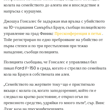
колата на семейството до алеята им и впоследствие я
напръска с куршуми.
Джошуа Гонсалес бе задържан във връзка с убийството
на 10-годишния Самърбъл Браун, съобщи полицейското
управление на град Финикс
Пресконференция в петък
.
Той
е регистриран по едно преброяване на убийство от
първа степен и по три престъпления при тежко
нападение, съобщи полицията.
Полицията съобщава, че Гонсалес е управлявал бял
пикап Ford F-150 в сряда, когато е стрелял по семейната
кола на Браун в собствената им алея.
„Семейството на жертвите току-що е пристигнало
вкъщи с колата си, когато заподозреният, който ги е
следвал на кратко разстояние, е открил огън по
превозното средство, удряйки го много пъти“, сър. Винс
Луис каза на пресконференцията.