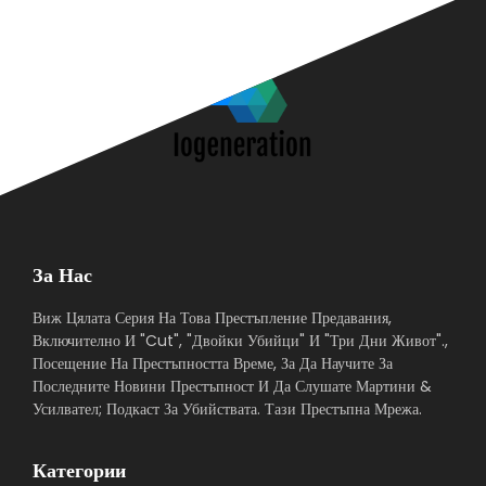
За Нас
Виж Цялата Серия На Това Престъпление Предавания,
Включително И "Cut", "Двойки Убийци" И "Три Дни Живот".,
Посещение На Престъпността Време, За Да Научите За
Последните Новини Престъпност И Да Слушате Мартини &
Усилвател; Подкаст За Убийствата. Тази Престъпна Мрежа.
Категории