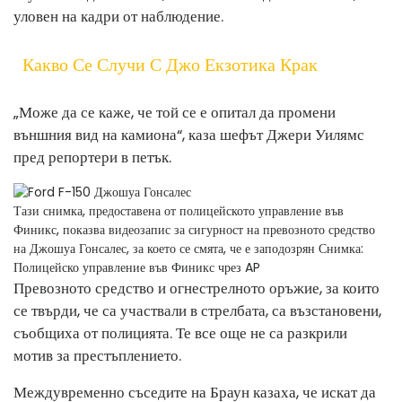
уловен на кадри от наблюдение.
Какво Се Случи С Джо Екзотика Крак
„Може да се каже, че той се е опитал да промени
външния вид на камиона“, каза шефът Джери Уилямс
пред репортери в петък.
Тази снимка, предоставена от полицейското управление във
Финикс, показва видеозапис за сигурност на превозното средство
на Джошуа Гонсалес, за което се смята, че е заподозрян
Снимка:
Полицейско управление във Финикс чрез AP
Превозното средство и огнестрелното оръжие, за които
се твърди, че са участвали в стрелбата, са възстановени,
съобщиха от полицията. Те все още не са разкрили
мотив за престъплението.
Междувременно съседите на Браун казаха, че искат да