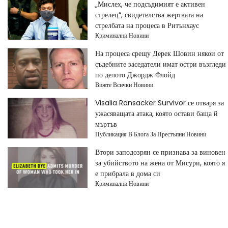
„Мислех, че подсъдимият е активен
стрелец“, свидетелства жертвата на
стрелбата на процеса в Ритънхаус
Криминални Новини
На процеса срещу Дерек Шовин някои от
съдебните заседатели имат остри възгледи
по делото Джордж Флойд
Вижте Всички Новини
Visalia Ransacker Survivor се отваря за
ужасяващата атака, която остави баща й
мъртъв
Публикация В Блога За Престъпни Новини
Втори заподозрян се признава за виновен
за убийството на жена от Мисури, която я
е прибрала в дома си
Криминални Новини