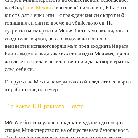
на Юта,
Соня Мехия
живееше в Тейлърсвил, Юта - на
юг от Солт Лейк Сити - с гражданския си съпруг и 8-
годишния си син по време на убийството си. На
сутринта на смъртта си Мехия била сама вкъщи, когато
свидетели твърдят, че са я видели да говори с
неизвестен испаноговорящ мъж пред входната й врата.
Един свидетел видя как мъжът нападна Меджия, преди
да влезе със сила в резиденцията й и да затвори вратата
след себе си.
Съпругът на Мехия намери тялото й, след като се върна
от работа същата вечер.
За Какво Е Щракнато Шоуто
Mejia е бил сексуално нападнат и удушен до смърт,
според Министерството на обществената безопасност.
Тя е била бременна в шестия месец към момента на