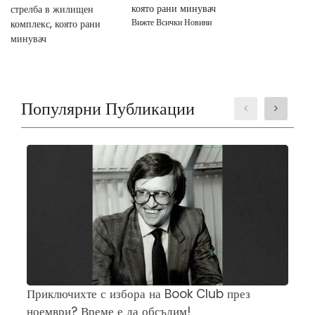
която рани минувач
Вижте Всички Новини
Популярни Публикации
Приключихте с избора на Book Club през
Ч
ноември? Време е да обсъдим!
„