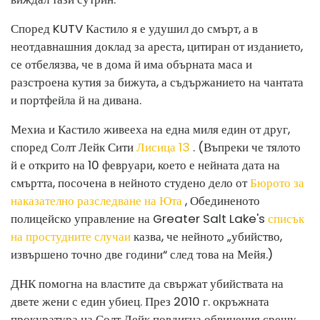
Според KUTV Кастило я е удушил до смърт, а в
неотдавнашния доклад за ареста, цитиран от изданието,
се отбелязва, че в дома й има обърната маса и
разстроена кутия за бижута, а съдържанието на чантата
и портфейла й на дивана.
Мехиа и Кастило живееха на една миля един от друг,
според Солт Лейк Сити
Лисица 13
. (Въпреки че тялото
й е открито на 10 февруари, което е нейната дата на
смъртта, посочена в нейното студено дело от
Бюрото за
наказателно разследване на Юта
, Обединеното
полицейско управление на Greater Salt Lake's
списък
на простудните случаи
казва, че нейното „убийство,
извършено точно две години“ след това на Мейя.)
ДНК помогна на властите да свържат убийствата на
двете жени с един убиец. През 2010 г. окръжната
прокуратура на Солт Лейк повдигна обвинения срещу