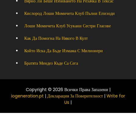
Вярно Ли Беше Избиването На Резачка В Тексас
Кислород Лоши Момичета Клуб Пълни Епизоди
Лоши Момичета Клуб Усукани Сестри Гласове
Как Да Помогна На Някого В Култ
Който Иска Да Бъде Измама С Милионери
Братята Мендез Къде Са Сега
Copyright © 2026 Всички Права Запазени |
iogeneration.pt
|
Декларация За Поверителност
|
Write for
Us
|