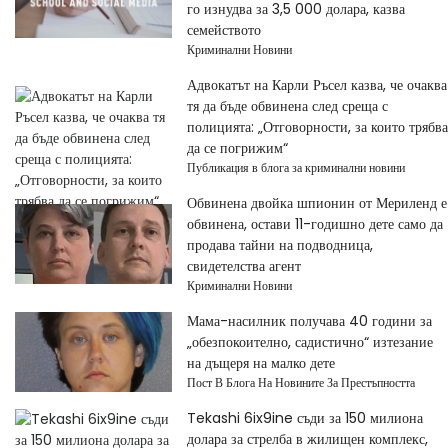
го изнудва за 3,5 000 долара, казва
семейството
Криминални Новини
Адвокатът на Карли Ръсел казва, че очаква
тя да бъде обвинена след среща с
полицията: „Отговорности, за които трябва
да се погрижим“
Публикация в блога за криминални новини
Обвинена двойка шпионин от Мериленд е
обвинена, остави 11-годишно дете само да
продава тайни на подводница,
свидетелства агент
Криминални Новини
Мама-насилник получава 40 години за
„обезпокоително, садистично“ изтезание
на дъщеря на малко дете
Пост В Блога На Новините За Престъпността
Tekashi 6ix9ine съди за 150 милиона
долара за стрелба в жилищен комплекс,