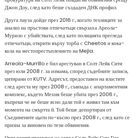
Джон Доу, след като беше създаден ДНК профил.
Друга пауза дойде през 2016 г., когато техниците за
анализ на пръстови отпечатъци свързаха Ареола-
Мурило с убийствата, след като полицията прегледа
отпечатъци, открити върху торба с Cheetos и кока-
кола на местопрестъплението на Mejia.
Arreola-Murrillo е бил арестуван в Солт Лейк Сити
през юли 2008 г. за измама, според съдебните записи,
цитирани от KUTV. Адресът, предоставен на властите
след ареста му през 2008 г., съвпада с апартаментния
комплекс, където Мехия беше убита през 2006 г.,
въпреки че не беше ясно дали той е живял там към
момента на смъртта й. Той беше депортиран от
Съединените щати по-късно през 2008 г., след като се
призна за виновен по тези обвинения.
Окръжният прокурор на окръг Солт Лейк Сим Гил