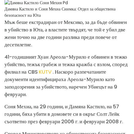
Дамяна Кастило и Соня Мехиа
Снимка: Отдел за обществена
безопасност на Юта
Мъж беше екстрадиран от Мексико, за да бъде обвинен
в убийство в Юта, а властите твърдят, че той е убил две
жени точно на две години разлика преди повече от
десетилетие.
41-годишният Хуан Ареола-Мурило е обвинен в тежко
убийство, тежък грабеж и тежка кражба с взлом, според
филиал на CBS
KUTV
. Наскоро разпечатаните
документи идентифицираха Ареола-Мурило като
заподозрения за убийството, наречен Убиецът на 9
февруари.
Соня Мехиа, на 29 години, и Дамяна Кастило, на 57
години, бяха убити в домовете си в окръг Солт Лейк
съответно през февруари 2006 г. и февруари 2008 г.
Според Министерството на обществената безопасност