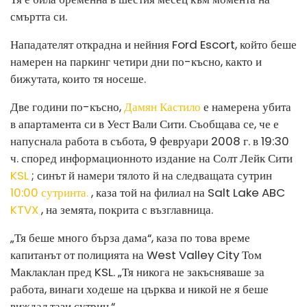
смъртта си.
Нападателят открадна и нейния Ford Escort, който беше
намерен на паркинг четири дни по-късно, както и
бижутата, които тя носеше.
Две години по-късно,
Дамян Кастило
е намерена убита
в апартамента си в Уест Вали Сити. Съобщава се, че е
напуснала работа в събота, 9 февруари 2008 г. в 19:30
ч. според информационното издание на Солт Лейк Сити
KSL
; синът й намери тялото й на следващата сутрин
10:00 сутринта.
, каза той на филиал на Salt Lake ABC
KTVX
, на земята, покрита с възглавница.
„Тя беше много бърза дама“, каза по това време
капитанът от полицията на West Valley City Том
Маклаклан пред KSL. „Тя никога не закъсняваше за
работа, винаги ходеше на църква и никой не я беше
виждал тази сутрин.“