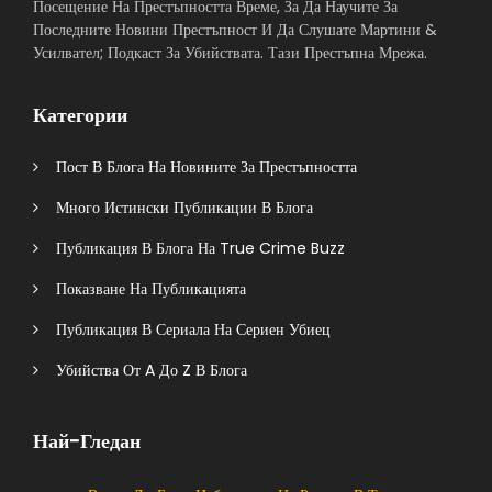
Посещение На Престъпността Време, За Да Научите За
Последните Новини Престъпност И Да Слушате Мартини &
Усилвател; Подкаст За Убийствата. Тази Престъпна Мрежа.
Категории
Пост В Блога На Новините За Престъпността
Много Истински Публикации В Блога
Публикация В Блога На True Crime Buzz
Показване На Публикацията
Публикация В Сериала На Сериен Убиец
Убийства От A До Z В Блога
Най-Гледан