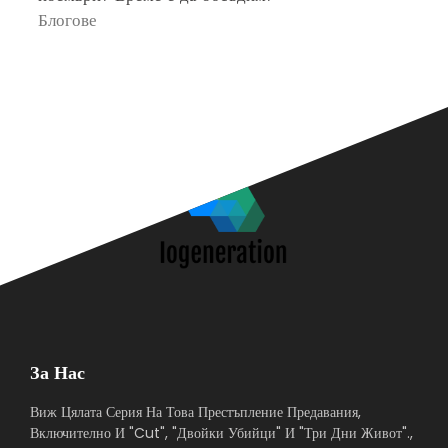
Блогове
П
За Нас
Виж Цялата Серия На Това Престъпление Предавания,
Включително И "Cut", "Двойки Убийци" И "Три Дни Живот".,