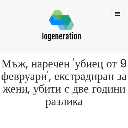
Мъж, наречен 'убиец от 9
февруари', екстрадиран за
жени, убити с две години
разлика