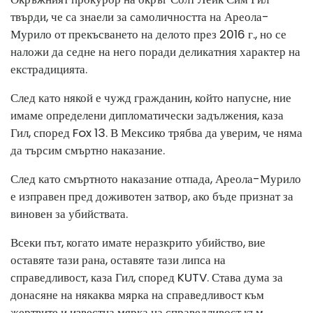
твърди, че са знаели за самоличността на Ареола-
Мурило от прекъсването на делото през 2016 г., но се
наложи да седне на него поради деликатния характер на
екстрадицията.
След като някой е чужд гражданин, който напусне, ние
имаме определени дипломатически задължения, каза
Гил, според Fox 13. В Мексико трябва да уверим, че няма
да търсим смъртно наказание.
След като смъртното наказание отпада, Ареола-Мурило
е изправен пред доживотен затвор, ако бъде признат за
виновен за убийствата.
Всеки път, когато имате неразкрито убийство, вие
оставяте тази рана, оставяте тази липса на
справедливост, каза Гил, според KUTV. Става дума за
донасяне на някаква мярка на справедливост към
жертвите и известна мярка на справедливост към