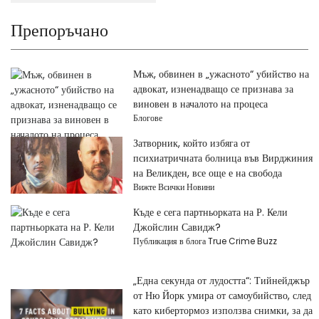
Препоръчано
Мъж, обвинен в „ужасното“ убийство на
адвокат, изненадващо се признава за
виновен в началото на процеса
Блогове
Затворник, който избяга от
психиатричната болница във Вирджиния
на Великден, все още е на свобода
Вижте Всички Новини
Къде е сега партньорката на Р. Кели
Джойслин Савидж?
Публикация в блога True Crime Buzz
„Една секунда от лудостта“: Тийнейджър
от Ню Йорк умира от самоубийство, след
като кибертормоз използва снимки, за да