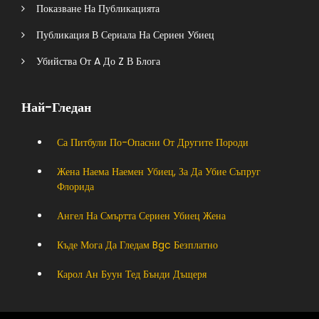
Показване На Публикацията
Публикация В Сериала На Сериен Убиец
Убийства От A До Z В Блога
Най-Гледан
Са Питбули По-Опасни От Другите Породи
Жена Наема Наемен Убиец, За Да Убие Съпруг
Флорида
Ангел На Смъртта Сериен Убиец Жена
Къде Мога Да Гледам Bgc Безплатно
Карол Ан Буун Тед Бънди Дъщеря