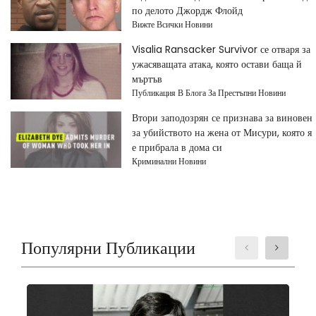
по делото Джордж Флойд
Вижте Всички Новини
Visalia Ransacker Survivor се отваря за
ужасяващата атака, която остави баща й
мъртъв
Публикация В Блога За Престъпни Новини
Втори заподозрян се признава за виновен
за убийството на жена от Мисури, която я
е прибрала в дома си
Криминални Новини
Популярни Публикации