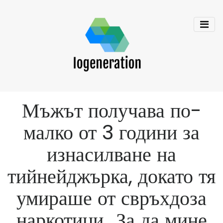
Мъжът получава по-
малко от 3 години за
изнасилване на
тийнейджърка, докато тя
умираше от свръхдоза
наркотици „За да мине