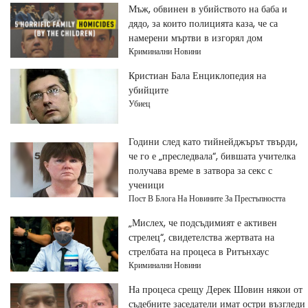
Мъж, обвинен в убийството на баба и
дядо, за които полицията каза, че са
намерени мъртви в изгорял дом
Криминални Новини
Кристиан Бала Енциклопедия на
убийците
Убиец
Години след като тийнейджърът твърди,
че го е „преследвала“, бившата учителка
получава време в затвора за секс с
ученици
Пост В Блога На Новините За Престъпността
„Мислех, че подсъдимият е активен
стрелец“, свидетелства жертвата на
стрелбата на процеса в Ритънхаус
Криминални Новини
На процеса срещу Дерек Шовин някои от
съдебните заседатели имат остри възгледи