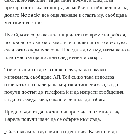
сексуално насилие, 'за да мине време', а след това
прекара остатъка от нощта, играейки онлайн видео игра,
докато Noceda все още лежеше в стаята му, съобщава
местният вестник.
Някой, когото разказа за инцидента по време на работа,
по-късно се свърза с властите и полицията го арестува,
след като откри тялото на Носеда в дома му, натъпкано в
пластмасова щайга, дни след нейната смърт.
Той е планирал да я зарови с лук, за да намали
миризмата, съобщава АП. Той също така използва
отпечатъка на палеца на мъртвия тийнейджър, за да
получи достъп до телефона й и да изпрати съобщения,
за да изглежда така, сякаш е решила да избяга.
Преди съдията да постанови присъдата в четвъртък,
Варела получи шанс да се обърне към съда.
„Съжалявам за глупавите си действия. Каквото и да