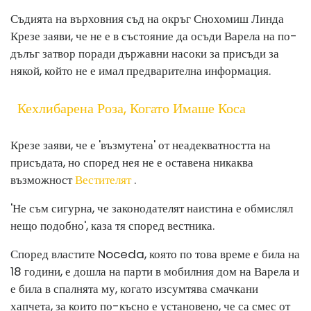
Съдията на върховния съд на окръг Снохомиш Линда
Крезе заяви, че не е в състояние да осъди Варела на по-
дълъг затвор поради държавни насоки за присъди за
някой, който не е имал предварителна информация.
Кехлибарена Роза, Когато Имаше Коса
Крезе заяви, че е 'възмутена' от неадекватността на
присъдата, но според нея не е оставена никаква
възможност
Вестителят
.
'Не съм сигурна, че законодателят наистина е обмислял
нещо подобно', каза тя според вестника.
Според властите Noceda, която по това време е била на
18 години, е дошла на парти в мобилния дом на Варела и
е била в спалнята му, когато изсумтява смачкани
хапчета, за които по-късно е установено, че са смес от