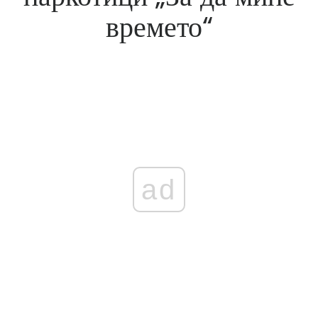
времето“
ad