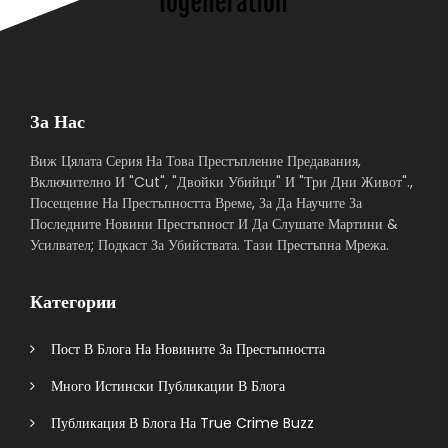
За Нас
Виж Цялата Серия На Това Престъпление Предавания,
Включително И "Cut", "Двойки Убийци" И "Три Дни Живот".,
Посещение На Престъпността Време, За Да Научите За
Последните Новини Престъпност И Да Слушате Мартини &
Усилвател; Подкаст За Убийствата. Тази Престъпна Мрежа.
Категории
Пост В Блога На Новините За Престъпността
Много Истински Публикации В Блога
Публикация В Блога На True Crime Buzz