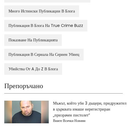
Много Истински Публикации В Блога
Публикация В Блога На True Crime Buzz
Показване На Публикацията
Публикация В Сериала На Сериен Убиец
Убийства От A До Z В Блога
Препоръчано
Мъжът, който уби 3 дъщери, придружител
в църквата имаше нерегистриран
„призрачен пистолет“
Вижте Всички Новини