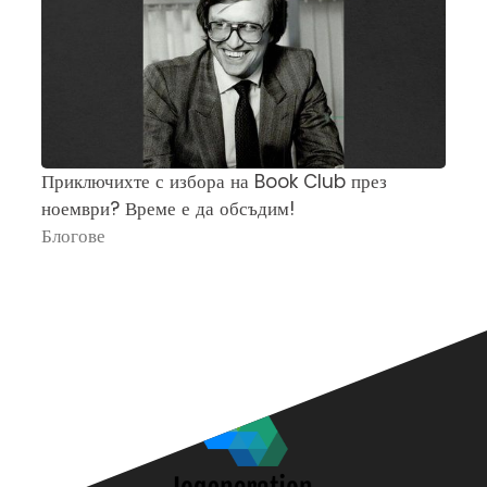
Приключихте с избора на Book Club през
Ч
ноември? Време е да обсъдим!
„
Блогове
П