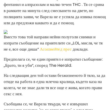
фентанил и алпразолам и малко течен THC . Тя се срина
в рамките на минута след смесването на двете, но
полицията заяви, че Варела не е успяла да извика помощ
или да предложи каквато и да е помощ.
Вместо това той направи нейни полуголи снимки и
изпрати съобщение на приятелите си „LOL, мисля, че тя
не е, все още диша“
Асошиейтед прес
доклади.
Предполага се, че един приятел е изпратил съобщение:
„Брато, ти я уби“, според The ​​Herald.
На следващия ден той остави безжизненото й тяло, за да
отиде на работа в една млечна кралица, където каза на
колега, че не знае дали тя все още е жива, когато прави
секс с нея.
Съобщава се, че Варела твърди, че е извършил