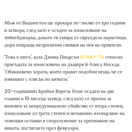
Мъж от Вашингтон ще прекара по-малко от три години
в затвора, след като е осъден за изнасилване на
тийнейджърка, докато тя умира от свръхдоза наркотици,
дори изпраща неприлични снимки на нея на приятели.
'Това е шега', каза Джина Пиърсън
КОМО-ТВ
относно
присъдата за изнасилвача на дъщеря й Алиса Носеда.
'Обикновено хората, които правят подобни неща, не се
измъкват с плясък по китката.'
20-годишният Брайън Варела беше осъден на две
години и 10 месеца затвор, след като се призна за
виновен за непредумишлено убийство от втора степен,
изнасилване от трета степен и незаконно изхвърляне на
човешки останки в споразумение за признаване на
вината, постигнато през февруари.