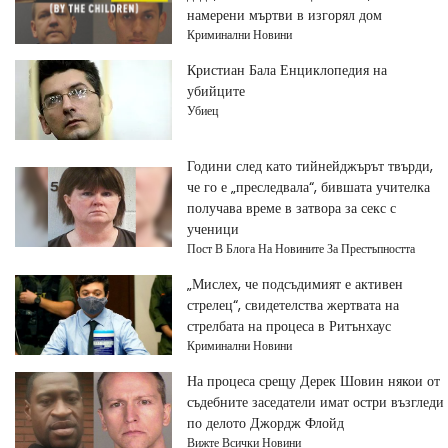
намерени мъртви в изгорял дом
Криминални Новини
Кристиан Бала Енциклопедия на
убийците
Убиец
Години след като тийнейджърът твърди,
че го е „преследвала“, бившата учителка
получава време в затвора за секс с
ученици
Пост В Блога На Новините За Престъпността
„Мислех, че подсъдимият е активен
стрелец“, свидетелства жертвата на
стрелбата на процеса в Ритънхаус
Криминални Новини
На процеса срещу Дерек Шовин някои от
съдебните заседатели имат остри възгледи
по делото Джордж Флойд
Вижте Всички Новини