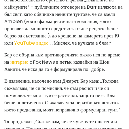
маймуните“ - публичните отговори на Barr излязоха на
бял свят, като обвиниха нейните туитове, че са взели
Ambien (която фармацевтичната компания, която
произвежда мощното средство за сън с рецепта беше
бързо за състезание ), до крещене на камерата през 19
юли
YouTube видео
, „Мислех, че кучката е бяла.“
Бар се обърна към противоречията около нея по време
на
интервю
с Fox News в петък, казвайки на Шон
Ханити, че иска да го е формулирала по-добре.
В изявление, насочено към Джарет, Бар каза: „Толкова
съжалявам, че си помислил, че съм расист и че си
помислил, че моят туит е расистки, защото не е. Това
беше политическо. Съжалявам за неразбирателството,
което предизвика, моят неправилно формулиран туит. '
Тя продължи: „Съжалявам, че се чувствате ощетени и
наранени. Никога не съм имал предвид това и за това се