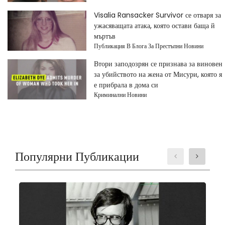
Visalia Ransacker Survivor се отваря за
ужасяващата атака, която остави баща й
мъртъв
Публикация В Блога За Престъпни Новини
Втори заподозрян се признава за виновен
за убийството на жена от Мисури, която я
е прибрала в дома си
Криминални Новини
Популярни Публикации