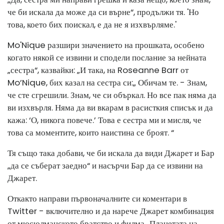
че би искала да може да си върне“, продължи тя. 'Но
това, което бих поискал, е да не я изхвърляме.'
Mo'Nique разшири значението на прошката, особено
когато някой се извини и сподели послание за нейната
„сестра“, казвайки: „И така, на Roseanne Barr от
Mo’Nique, бих казал на сестра си:„ Обичам те. - Знам,
че сте сгрешили. Знам, че си объркал. Но все пак няма да
ви изхвърля. Няма да ви вкарам в расисткия списък и да
кажа: ‘О, никога повече.’ Това е сестра ми и мисля, че
това са моментите, които наистина се броят. “
Тя също така добави, че би искала да види Джарет и Бар
„да се съберат заедно“ и насърчи Бар да се извини на
Джарет.
Откакто направи първоначалните си коментари в
Twitter - включително и да нарече Джарет комбинация
от мюсюлманското братство и филма „Планетата на