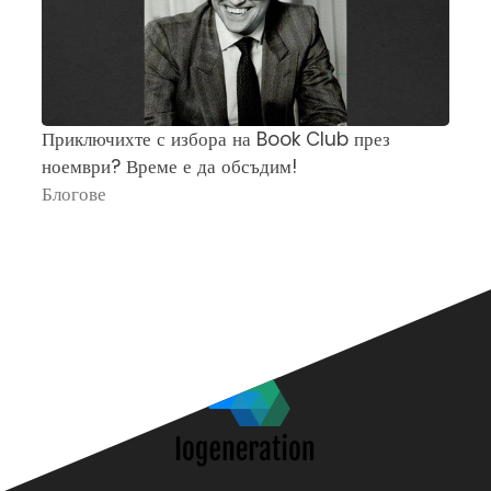
Приключихте с избора на Book Club през
Ч
ноември? Време е да обсъдим!
„
Блогове
П