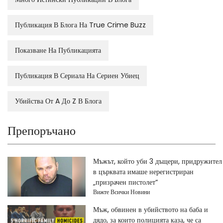
Публикация В Блога На True Crime Buzz
Показване На Публикацията
Публикация В Сериала На Сериен Убиец
Убийства От A До Z В Блога
Препоръчано
Мъжът, който уби 3 дъщери, придружител
в църквата имаше нерегистриран
„призрачен пистолет“
Вижте Всички Новини
Мъж, обвинен в убийството на баба и
дядо, за които полицията каза, че са