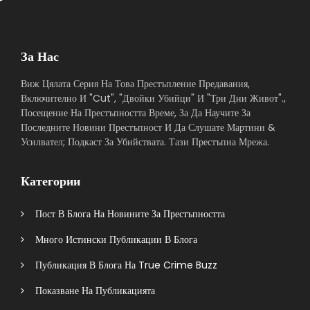
За Нас
Виж Цялата Серия На Това Престъпление Предавания,
Включително И "Cut", "Двойки Убийци" И "Три Дни Живот".,
Посещение На Престъпността Време, За Да Научите За
Последните Новини Престъпност И Да Слушате Мартини &
Усилвател; Подкаст За Убийствата. Тази Престъпна Мрежа.
Категории
Пост В Блога На Новините За Престъпността
Много Истински Публикации В Блога
Публикация В Блога На True Crime Buzz
Показване На Публикацията