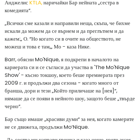
Анджелис
KTLA,
наричайки Бар нейната „сестра в
комедията“.
„Всички сме казали и направили неща, скъпа, че бихме
искали да можем да се върнем и да преглътнем и да
кажем:„ О. “Но когато си в очите на обществото, не
можеш и това е там,„ Мо - каза Нике.
Barr, обясни Mo'Nique, я подкрепи в началото на
кариерата си и се съгласи да участва в 'The Mo'Nique
Show' - късно токшоу, което беше премиерата през
2009 г. и продължи два сезона - когато много от
бранша, дори и тези „Който приличаше на [нея]“,
нямаше да се появи в нейното шоу, защото беше „твърде
черно“.
Бар също имаше „красиви думи“ за нея, когато камерите
не се движеха, продължи Mo’Nique.
„Да, сестра ми направи грешка и каза нещо, което знам,