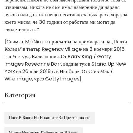
извинявам. Никога не съм имал намерение да нараня
някого или да кажа нещо негативно за цяла раса хора, за
което мисля, че 30 години от работата ми могат да
свидетелстват. “
[Снимка: Mo'Nique присъства на премиерата на „Почти
Коледа“ в театър Regency Village на 3 ноември 2016
г. в Уестууд, Калифорния. От Barry King / Getty
Images Roseanne Barr, видяна тук в Stand Up New
York на 26 юли 2018 г. в Ню Йорк. От Стив Мак /
WireImage, чрез Getty Images]
Категория
Пост В Блога На Новините За Престъпността
Много Истински Публикации В Блога