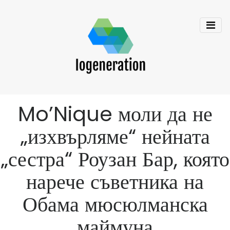
Mo’Nique моли да не
„изхвърляме“ нейната
„сестра“ Роузан Бар, която
нарече съветника на
Обама мюсюлманска
маймуна