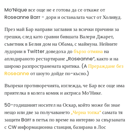
Mo’Nique все още не е готова да се откаже от
Roseanne Barr - дори и останалата част от Холивуд.
През май Бар направи заглавия за всички причини за
грешки, след като сравни бившата Валери Джарет,
съветник в Белия дом на Обама, с маймуна. Нейните
лудории в Twitter доведоха до
бързо отмяна
на
аплодираното рестартиране „Roseanne“, както и на
широко разпространената критика. (A
Прераждане без
Roseanne
от шоуто дойде по-късно.)
Въпреки противоречията, изглежда, че Бар все още има
приятелка в колега комик и актриса Мо’Нике.
50-годишният носител на Оскар, който може би знае
нещо или две за получаването
„Черна топка“
самата тя
защити Barr в петък по време на интервю за свързаната
с CW информационна станция, базирана в Лос