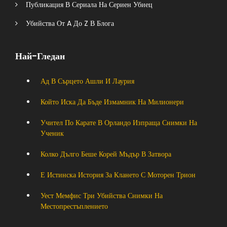
Публикация В Сериала На Сериен Убиец
Убийства От A До Z В Блога
Най-Гледан
Ад В Сърцето Ашли И Лаурия
Който Иска Да Бъде Измамник На Милионери
Учител По Карате В Орландо Изпраща Снимки На
Ученик
Колко Дълго Беше Корей Мъдър В Затвора
Е Истинска История За Клането С Моторен Трион
Уест Мемфис Три Убийства Снимки На
Местопрестъплението