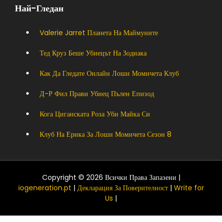
Най-Гледан
Valerie Jarret Планета На Маймуните
Тед Круз Беше Убиецът На Зодиака
Как Да Гледате Онлайн Лоши Момичета Клуб
Д-Р Фил Прави Убиец Пълен Епизод
Кога Циганската Роза Уби Майка Си
Клуб На Ерика За Лоши Момичета Сезон 8
Copyright © 2026 Всички Права Запазени |
iogeneration.pt
|
Декларация За Поверителност
|
Write for
Us
|