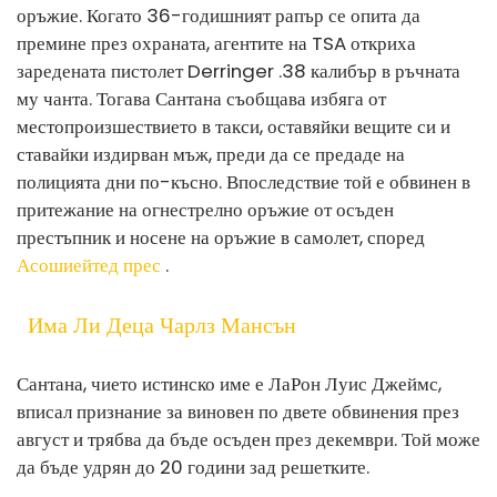
оръжие. Когато 36-годишният рапър се опита да
премине през охраната, агентите на TSA откриха
заредената пистолет Derringer .38 калибър в ръчната
му чанта. Тогава Сантана съобщава избяга от
местопроизшествието в такси, оставяйки вещите си и
ставайки издирван мъж, преди да се предаде на
полицията дни по-късно. Впоследствие той е обвинен в
притежание на огнестрелно оръжие от осъден
престъпник и носене на оръжие в самолет, според
Асошиейтед прес
.
Има Ли Деца Чарлз Мансън
Сантана, чието истинско име е ЛаРон Луис Джеймс,
вписал признание за виновен по двете обвинения през
август и трябва да бъде осъден през декември. Той може
да бъде удрян до 20 години зад решетките.