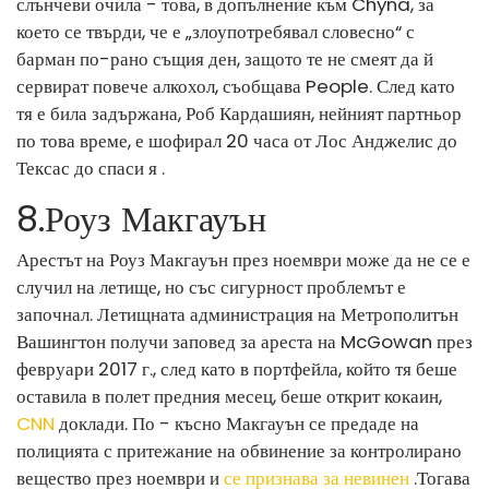
слънчеви очила - това, в допълнение към Chyna, за
което се твърди, че е „злоупотребявал словесно“ с
барман по-рано същия ден, защото те не смеят да й
сервират повече алкохол, съобщава People. След като
тя е била задържана, Роб Кардашиян, нейният партньор
по това време, е шофирал 20 часа от Лос Анджелис до
Тексас до спаси я .
8
.
Роуз Макгауън
Арестът на Роуз Макгауън през ноември може да не се е
случил на летище, но със сигурност проблемът е
започнал. Летищната администрация на Метрополитън
Вашингтон получи заповед за ареста на McGowan през
февруари 2017 г., след като в портфейла, който тя беше
оставила в полет предния месец, беше открит кокаин,
CNN
доклади. По - късно Макгауън се предаде на
полицията с притежание на обвинение за контролирано
вещество през ноември и
се признава за невинен
.
Тогава