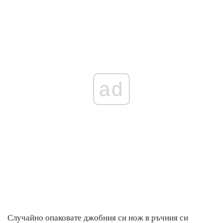
ad
Случайно опаковате джобния си нож в ръчния си