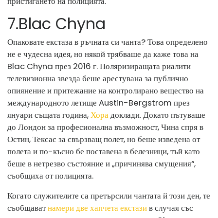
пристигането на полицията.
7
.
Blac Chyna
Опаковате екстаза в ръчната си чанта? Това определено
не е чудесна идея, но някой трябваше да каже това на
Blac Chyna през 2016 г. Поляризиращата риалити
телевизионна звезда беше арестувана за публично
опиянение и притежание на контролирано вещество на
международното летище Austin-Bergstrom през
януари същата година,
Хора
доклади. Докато пътуваше
до Лондон за професионална възможност, Чина спря в
Остин, Тексас за свързващ полет, но беше изведена от
полета и по-късно бе поставена в белезници, тъй като
беше в нетрезво състояние и „причинява смущения“,
съобщиха от полицията.
Когато служителите са претърсили чантата й този ден, те
съобщават
намери две хапчета екстази
в случая със