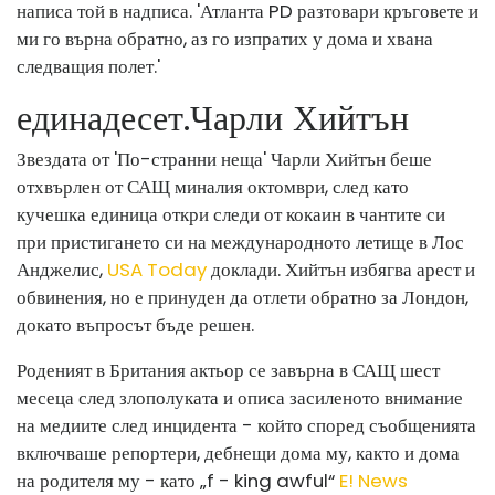
написа той в надписа. 'Атланта PD разтовари кръговете и
ми го върна обратно, аз го изпратих у дома и хвана
следващия полет.'
единадесет
.
Чарли Хийтън
Звездата от 'По-странни неща' Чарли Хийтън беше
отхвърлен от САЩ миналия октомври, след като
кучешка единица откри следи от кокаин в чантите си
при пристигането си на международното летище в Лос
Анджелис,
USA Today
доклади. Хийтън избягва арест и
обвинения, но е принуден да отлети обратно за Лондон,
докато въпросът бъде решен.
Роденият в Британия актьор се завърна в САЩ шест
месеца след злополуката и описа засиленото внимание
на медиите след инцидента - който според съобщенията
включваше репортери, дебнещи дома му, както и дома
на родителя му - като „f - king awful“
E! News