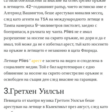
са били обезопасени за внасяне на огнестрелно оръжие
в летището. 42-годишният рапър, чието истинско име е
Алгернод Вашингтон, беше арестуван миналия месец,
след като агенти на TSA на международното летище в
Тампа намериха 9-милиметров пистолет, заедно с
боеприпаси, в ръчната му чанта. Plies не е имал
разрешение за носене на скрито оръжие, но дори и да е
имал, той може да не е избегнал арест, тъй като носенето
на оръжие в летището е незаконно в щата Флорида.
Летище Plies ’
арест
е заснета на видео и споделена в
социалните медии. Той е бил картотекиран с едно
обвинение за носене на скрито огнестрелно оръжие и
освободен на същия ден след внасяне на гаранция.
3
.
Гретхен Уилсън
Певицата от кънтри музика Гретхен Уилсън беше
арестуван на летище в Кънектикът през август, след като