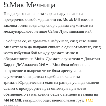
5
.
Мик Мелница
Преди да го направи затвор за нарушаване на
предсрочно освобождаването си, Meek Mill влезе в
законна топла вода след спор с двама служители на
международното летище Сейнт Луис миналия май.
Съобщава се, че драмата е избухнала, след като Мийк
Мил отказала да направи снимка с един от мъжете, след
което избухнал бой между двамата мъже и
обкръжението на Мийк. Двамата служители - Джъстин
Кард и Де’Анджело Уеб - и Мил бяха обвинени в
нарушение и въпреки че не бяха арестувани,
служителите изпратиха съдебна покана и за
тримата.
Юридическият екип на рапъра успя да сключи
сделка с прокурорите през октомври, при което
обвинението за нападение беше оттеглено в замяна на
Meek Mill, завършил общественополезен труд,
TMZ
доклади.