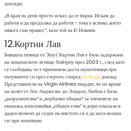
доклади.
„В края на деня просто исках да се върна. Искам да
работя и да продължа да работя - това е всичко, което
някога съм правил “, каза той на E! Новини.
12
.
Кортни Лав
Бившата певица от 'Хоул' Къртни Лав е била задържана
на лондонското летище Хийтроу през 2003 г., след като
се съобщава, че е причинила доста шумотевици при
пътуването си през езерото, според
Билборд
доклад.
Представители на Virgin Airlines твърдят, че по време
на полет от Лос Анджелис до Лондон, Любов е била
„разрушителна“ и „вербално обидна“ за членовете на
екипажа, използвайки „обиден език“ и дори отказала в
даден момент да седне на мястото си и да носи колана
си. при запитване.