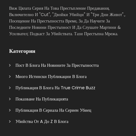
Виж Цялата Серия На Това Престъпление Предавания,
Включително И "Cut", "Двойки Убийци" И "Три Дни Живот".,
Посещение На Престъпността Време, За Да Научите За
Последните Новини Престъпност И Да Слушате Мартини &
Усилвател; Подкаст За Убийствата. Тази Престъпна Мрежа.
Категории
Пост В Блога На Новините За Престъпността
Много Истински Публикации В Блога
Публикация В Блога На True Crime Buzz
Показване На Публикацията
Публикация В Сериала На Сериен Убиец
Убийства От A До Z В Блога