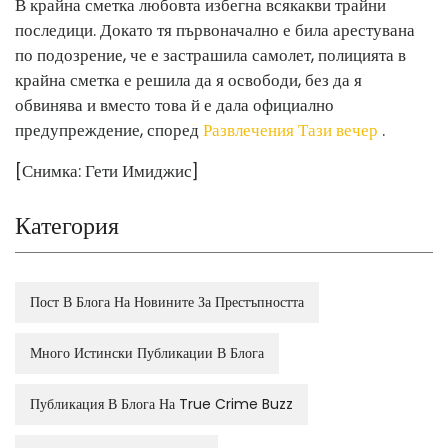
В крайна сметка любовта избегна всякакви трайни
последици. Докато тя първоначално е била арестувана
по подозрение, че е застрашила самолет, полицията в
крайна сметка е решила да я освободи, без да я
обвинява и вместо това й е дала официално
предупреждение, според
Развлечения Тази вечер
.
[Снимка: Гети Имиджис]
Категория
Пост В Блога На Новините За Престъпността
Много Истински Публикации В Блога
Публикация В Блога На True Crime Buzz