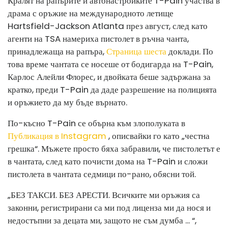
Кралят на рапърите и автонастройките T-Pain участва в
драма с оръжие на международното летище
Hartsfield-Jackson Atlanta през август, след като
агенти на TSA намериха пистолет в ръчна чанта,
принадлежаща на рапъра,
Страница шеста
доклади. По
това време чантата се носеше от бодигарда на T-Pain,
Карлос Алейли Флорес, и двойката беше задържана за
кратко, преди T-Pain да даде разрешение на полицията
и оръжието да му бъде върнато.
По-късно T-Pain се обърна към злополуката в
Публикация в Instagram
, описвайки го като „честна
грешка“. Мъжете просто бяха забравили, че пистолетът е
в чантата, след като почисти дома на T-Pain и сложи
пистолета в чантата седмици по-рано, обясни той.
„БЕЗ ТАКСИ. БЕЗ АРЕСТИ. Всичките ми оръжия са
законни, регистрирани са ми под лиценза ми да нося и
недостъпни за децата ми, защото не съм думба ... “,