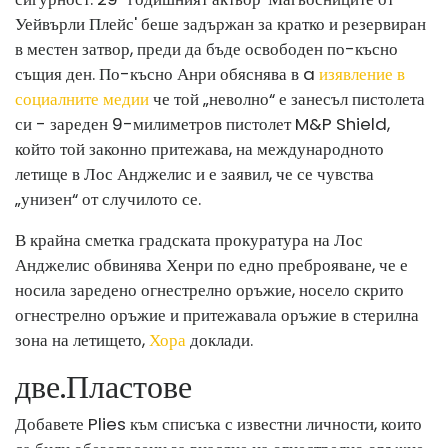
Уейвърли Плейс' беше задържан за кратко и резервиран
в местен затвор, преди да бъде освободен по-късно
същия ден. По-късно Анри обяснява в a
изявление в
социалните медии
че той „неволно“ е занесъл пистолета
си - зареден 9-милиметров пистолет M&P Shield,
който той законно притежава, на международното
летище в Лос Анджелис и е заявил, че се чувства
„унизен“ от случилото се.
В крайна сметка градската прокуратура на Лос
Анджелис обвинява Хенри по едно преброяване, че е
носила заредено огнестрелно оръжие, носело скрито
огнестрелно оръжие и притежавала оръжие в стерилна
зона на летището,
Хора
доклади.
две
.
Пластове
Добавете Plies към списъка с известни личности, които