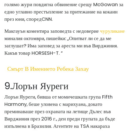
голямо жури повдигна обвинение срещу McGowan за
едно углавно престъпление за притежание на кокаин
през юни, според
CNN
.
Макгауън коментира заповедта с недоверие
чуруликане
миналия октомври, пишейки: „Опитват ли се да ме
заглушат? Има заповед за ареста ми във Вирджиния.
Какъв товар HORSESH-T. ”
Смърт В Имението Ребека Захау
9
.
Лорън Яуреги
Лорън Яуреги, бивша от момичешката група Fifth
Harmony, беше уловена с марихуана, докато
преминаваше през охраната на летище Дълес във
Вирджиния през 2016 г., ден преди групата да бъде
изпълнена в Бразилия. Агентите на TSA накараха