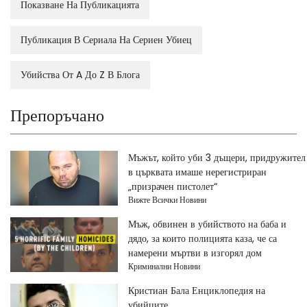
Показване На Публикацията
Публикация В Сериала На Сериен Убиец
Убийства От A До Z В Блога
Препоръчано
Мъжът, който уби 3 дъщери, придружител
в църквата имаше нерегистриран
„призрачен пистолет“
Вижте Всички Новини
Мъж, обвинен в убийството на баба и
дядо, за които полицията каза, че са
намерени мъртви в изгорял дом
Криминални Новини
Кристиан Бала Енциклопедия на
убийците