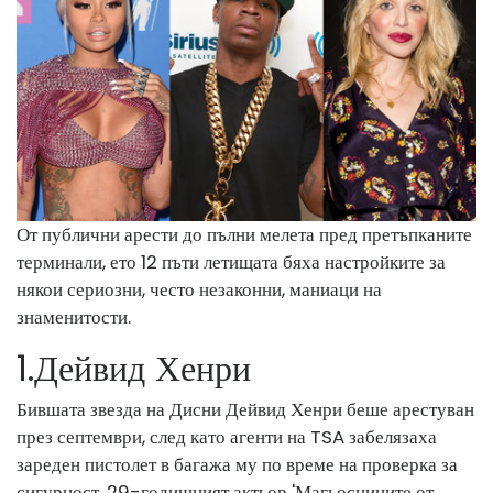
От публични арести до пълни мелета пред претъпканите
терминали, ето 12 пъти летищата бяха настройките за
някои сериозни, често незаконни, маниаци на
знаменитости.
1
.
Дейвид Хенри
Бившата звезда на Дисни Дейвид Хенри беше арестуван
през септември, след като агенти на TSA забелязаха
зареден пистолет в багажа му по време на проверка за
сигурност. 29-годишният актьор 'Магьосниците от