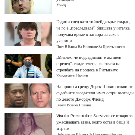
Убиец
Години след като тийнейджърът твърди,
че го е „преследвала“, бившата учителка
получава време в затвора за секс с
ученици
Пост В Блога На Новините За Престъпността
„Мислех, че подсъдимият е активен
стрелец“, свидетелства жертвата на
стрелбата на процеса в Ритънхаус
Криминални Новини
На процеса срещу Дерек Шовин някои от
съдебните заседатели имат остри възгледи
по делото Джордж Флойд
Вижте Всички Новини
Visalia Ransacker Survivor се отваря за
ужасяващата атака, която остави баща й
мъртъв
Публикация В Блога За Престъпни Новини