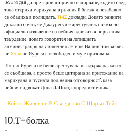
Jauregui да претърпи вторично издирване, където след
това откриха марихуана в ръчния й багаж и незабавно
се обадиха в полицията,
TMZ
доклади. Докато ранните
доклади сочат, че Джаурегуи е арестувана, по-късно
официално изявление на нейния адвокат оспорва това
твърдение, докато говорител на летищната
администрация на столичния летище Вашингтон заяви,
че
Хора
че Яуреги е освободен и му е призована.
'Лорън Яуреги не беше арестувана и задържана, както
се съобщава, а просто беше цитирана за притежание на
марихуана и пусната под нейна отговорност', каза
нейният адвокат Дина ЛаПолт, според източника.
Който Живееше В Съседство С Шарън Тейт
10
.
Т-болка