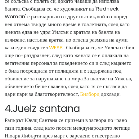
се сблъска с полета си, докато чакаше да използва
банята. Съобщава се, че художникът на 'Redneck
Woman' е разочарован от друг пътник, който според
нея отнема твърде много време в тоалетната, след като
жената едва не удря Уилсън с вратата на банята на
излизане, настъпва кратка, но огнена размяна на думи,
каза един свидетел
WFSB
. Съобщава се, че Уилсън е бил
още по-раздразнен, след като жената се е оплакала на
летателния персонал за поведението си и след кацането
е била посрещната от полицията и е задържана под
обвинение за нарушаване на мира.
За щастие на Уилсън,
обвинението беше свалено, след като тя се съгласи да
дари пари за благотворителност,
Билборд
доклади.
4
.
Juelz santana
Рапърът Юелц Сантана се приземи в затвора по-рано
тази година, след като посети международното летище
Нюарк Либърти през март с заредено огнестрелно