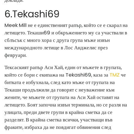
6
.
Tekashi69
Meek Mill не е единственият рапър, който се е скарал на
летището. Текаши69 и обкръжението му са участвали в
сблъсък с много хора с друга група мъже извън
международното летище в Лос Анджелис през
февруари.
Тексаският рапър Аси Хай, един от мъжете в групата,
който се бори с екипажа на Tekashi69, каза за
TMZ
че
битката е избухнала, след като мъже от групата на
Текаши продължили да говорят с неуважение към
жените, че мъжете от групата на Аси Хай оставят на
летището. Боят започна извън терминала, но се разля на
улицата, преди двете групи в крайна сметка да се
разделят. В крайна сметка всички, участващи във
фраките, избраха да не повдигат обвинения след