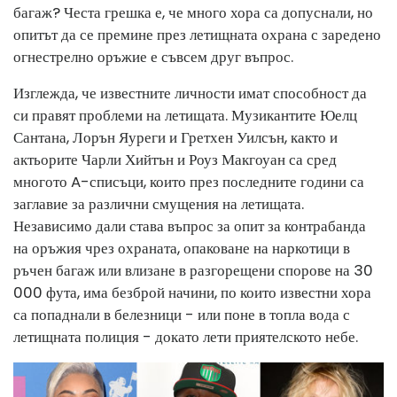
багаж? Честа грешка е, че много хора са допуснали, но
опитът да се премине през летищната охрана с заредено
огнестрелно оръжие е съвсем друг въпрос.
Изглежда, че известните личности имат способност да
си правят проблеми на летищата. Музикантите Юелц
Сантана, Лорън Яуреги и Гретхен Уилсън, както и
актьорите Чарли Хийтън и Роуз Макгоуан са сред
многото A-списъци, които през последните години са
заглавие за различни смущения на летищата.
Независимо дали става въпрос за опит за контрабанда
на оръжия чрез охраната, опаковане на наркотици в
ръчен багаж или влизане в разгорещени спорове на 30
000 фута, има безброй начини, по които известни хора
са попаднали в белезници - или поне в топла вода с
летищната полиция - докато лети приятелското небе.