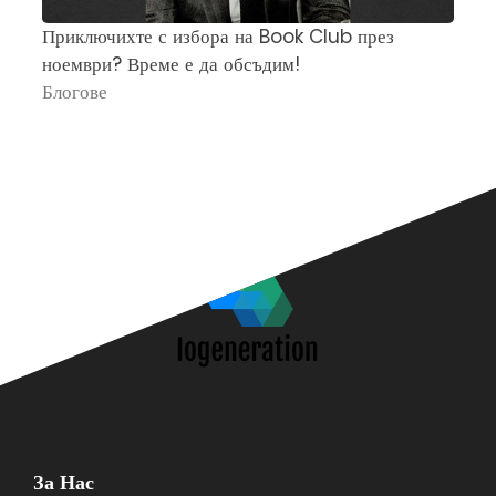
Приключихте с избора на Book Club през
Ч
ноември? Време е да обсъдим!
„
Блогове
П
За Нас