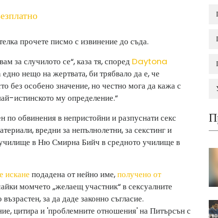
езплатно
телка прочете писмо с извинение до съда.
вам за случилото се“, каза тя, според
Daytona
 едно нещо на жертвата, би трябвало да е, че
то без особено значение, но честно мога да кажа с
 най-истинското му определение.“
П
н по обвинения в непристойни и разпуснати секс
атериали, вредни за непълнолетни, за секстинг и
училище в Ню Смирна Бийч в средното училище в
е искане
подадена от нейно име,
получено от
чайки момчето „желаещ участник“ в сексуалните
 възрастен, за да даде законно съгласие.
ние, цитира и 'проблемните отношения' на Питърсън с