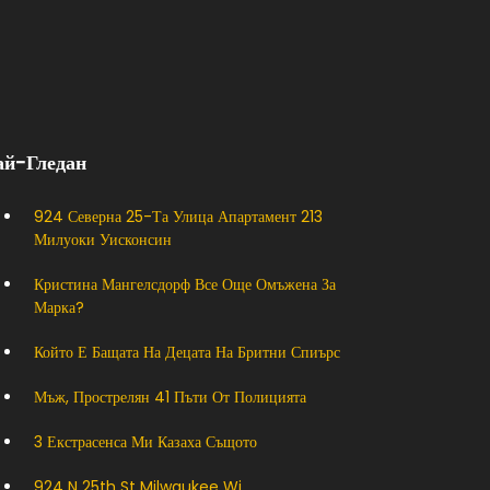
ай-Гледан
924 Северна 25-Та Улица Апартамент 213
Милуоки Уисконсин
Кристина Мангелсдорф Все Още Омъжена За
Марка?
Който Е Бащата На Децата На Бритни Спиърс
Мъж, Прострелян 41 Пъти От Полицията
3 Екстрасенса Ми Казаха Същото
924 N 25th St Milwaukee Wi