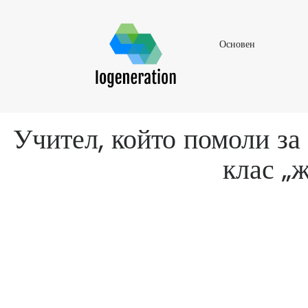
Основен
Основен
Учител, който помоли за
клас „