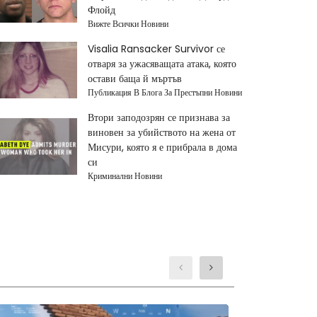
Флойд
Вижте Всички Новини
Visalia Ransacker Survivor се
отваря за ужасяващата атака, която
остави баща й мъртъв
Публикация В Блога За Престъпни Новини
Втори заподозрян се признава за
виновен за убийството на жена от
Мисури, която я е прибрала в дома
си
Криминални Новини