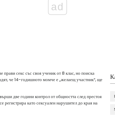
ad
е прави секс със своя ученик от 8 клас, но поиска
К
рдят, че 14-годишното момче е „желаещ участник“, ще
извърши две години контрол от общността след престоя
 се регистрира като сексуален нарушител до края на