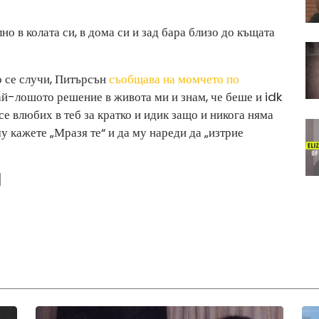
но в колата си, в дома си и зад бара близо до къщата
о се случи, Питърсън
съобщава на момчето по
най-лошото решение в живота ми и знам, че беше и idk
 се влюбих в теб за кратко и идик защо и никога няма
у кажете „Мразя те“ и да му нареди да „изтрие
]