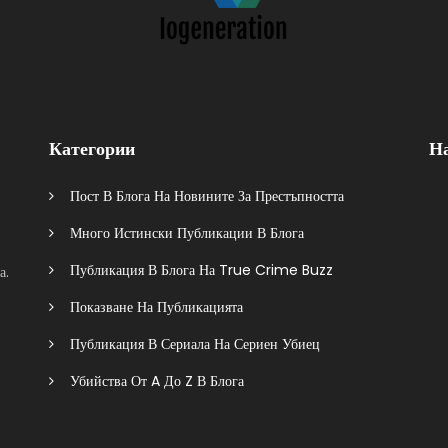
Категории
Н
Пост В Блога На Новините За Престъпността
Много Истински Публикации В Блога
Публикация В Блога На True Crime Buzz
а.
Показване На Публикацията
Публикация В Сериала На Сериен Убиец
Убийства От A До Z В Блога