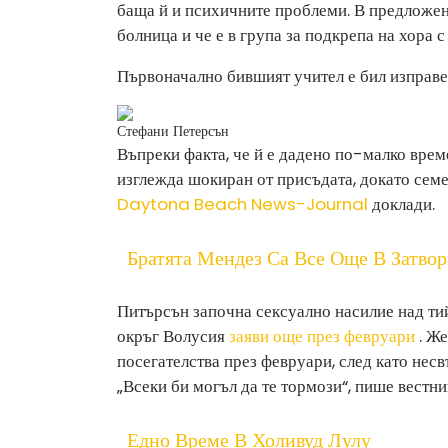
баща й и психичните проблеми. В предложени
болница и че е в група за подкрепа на хора 
Първоначално бившият учител е бил изправе
Стефани Петерсън
Въпреки факта, че й е дадено по-малко време
изглежда шокиран от присъдата, докато семей
Daytona Beach News-Journal
доклади.
Братята Мендез Са Все Още В Затвор
Питърсън започна сексуално насилие над ти
окръг Волусия
заяви още през февруари
. Же
посегателства през февруари, след като несв
„Всеки би могъл да те тормози“, пише вестни
Едно Време В Холивуд Лулу