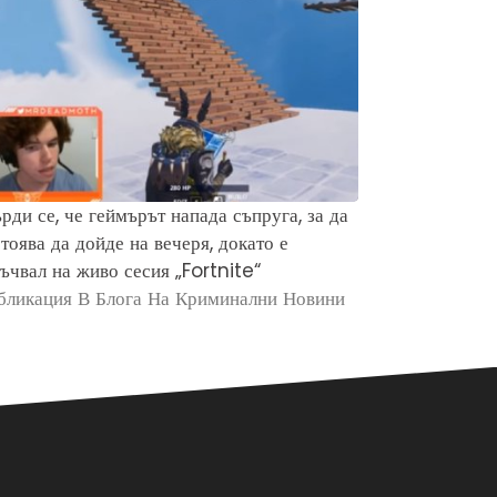
рди се, че геймърът напада съпруга, за да
Защо хората 
тоява да дойде на вечеря, докато е
убийството н
ъчвал на живо сесия „Fortnite“
Брайън Кобе
бликация В Блога На Криминални Новини
Публикация в