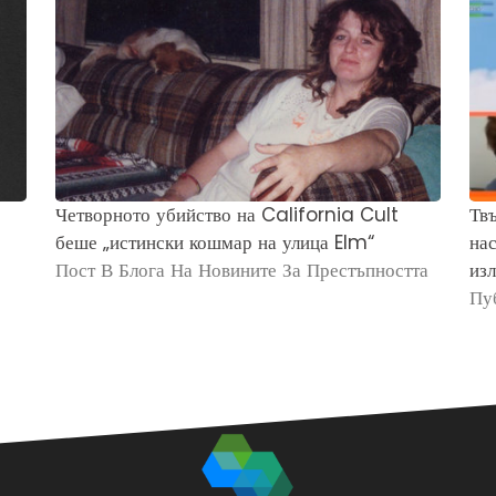
Четворното убийство на California Cult
Твъ
беше „истински кошмар на улица Elm“
нас
Пост В Блога На Новините За Престъпността
изл
Пу