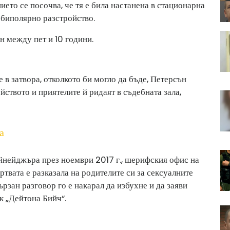
ето се посочва, че тя е била настанена в стационарна
с биполярно разстройство.
н между пет и 10 години.
 в затвора, отколкото би могло да бъде, Петерсън
ството и приятелите й ридаят в съдебната зала,
а
йнейджъра през ноември 2017 г., шерифския офис на
ртвата е разказала на родителите си за сексуалните
ързан разговор го е накарал да избухне и да заяви
к „Дейтона Бийч“.