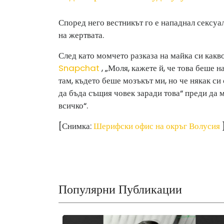
Според него вестникът го е нападнал сексуал
на жертвата.
След като момчето разказа на майка си какв
Snapchat
, „Моля, кажете й, че това беше 
там, където беше мозъкът ми, но че някак си
да бъда същия човек заради това“ преди да м
всичко“.
[Снимка:
Шерифски офис на окръг Волусия
Популярни Публикации