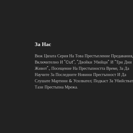
За Нас
Виж Цялата Серия На Това Престъпление Предавания,
Включително И "Cut", "Двойки Убийци" И "Три Дни
Живот"., Посещение На Престъпността Време, За Да
Научите За Последните Новини Престъпност И Да
Слушате Мартини & Усилвател; Подкаст За Убийстват
Тази Престъпна Мрежа.