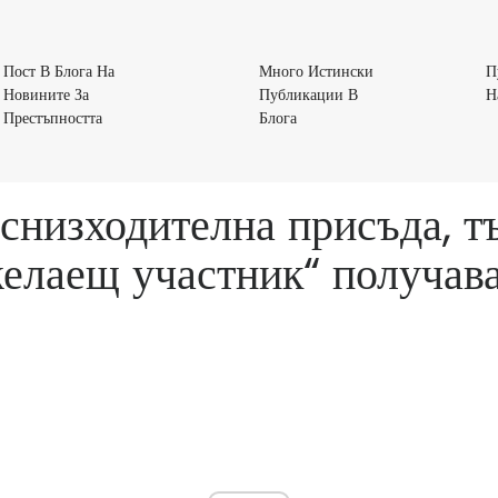
Пост В Блога На
Много Истински
П
Новините За
Публикации В
Н
Пост
Много
Престъпността
Блога
В
Истински
Блога
Публикации
На
В
 снизходителна присъда, т
Новините
Блога
За
желаещ участник“ получава
Престъпността