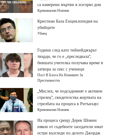
са намерени мъртви в изгорял дом
Криминални Новини
Кристиан Бала Енциклопедия на
убийците
Убиец
Години след като тийнейджърът
твърди, че го е „преследвала“,
бившата учителка получава време в
затвора за секс с ученици
Пост В Блога На Новините За
Престъпността
„Мислех, че подсъдимият е активен
стрелец“, свидетелства жертвата на
стрелбата на процеса в Ритънхаус
Криминални Новини
На процеса срещу Дерек Шовин
някои от съдебните заседатели имат
остри възгледи по делото Джордж