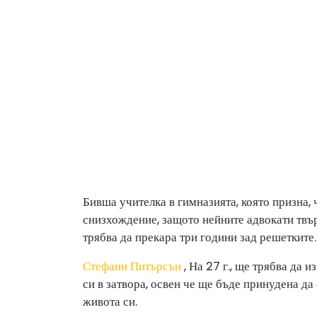
Бивша учителка в гимназията, която призна, ч
снизхождение, защото нейните адвокати твъ
трябва да прекара три години зад решетките.
Стефани Питърсън
, На 27 г., ще трябва да 
си в затвора, освен че ще бъде принудена да
живота си.