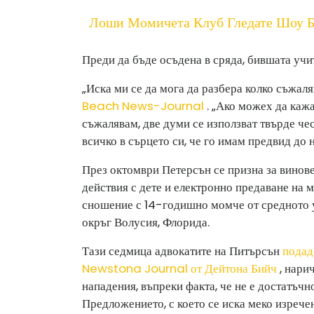
Лоши Момичета Клуб Гледате Шоу Б
Преди да бъде осъдена в сряда, бившата учи
„Иска ми се да мога да разбера колко съжаля
Beach News-Journal
. „Ако можех да кажа
съжалявам, две думи се използват твърде чес
всичко в сърцето си, че го имам предвид до
През октомври Петерсън се призна за винове
действия с дете и електронно предаване на м
сношение с 14-годишно момче от средното 
окръг Волусия, Флорида.
Тази седмица адвокатите на Питърсън
подад
Newstona Journal от Дейтона Бийч
, нари
нападения, въпреки факта, че не е достатъчно
Предложението, с което се иска меко изрече