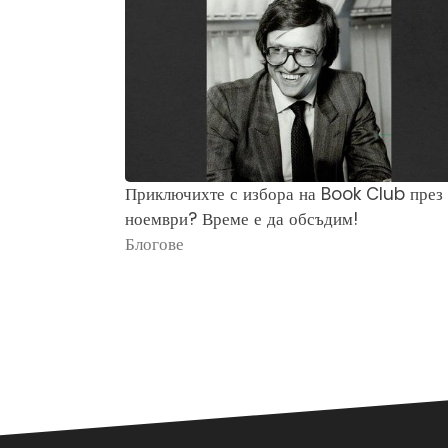
Приключихте с избора на Book Club през
ноември? Време е да обсъдим!
Блогове