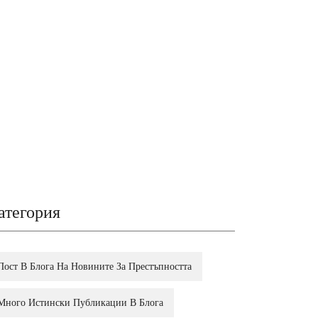
атегория
Пост В Блога На Новините За Престъпността
Много Истински Публикации В Блога