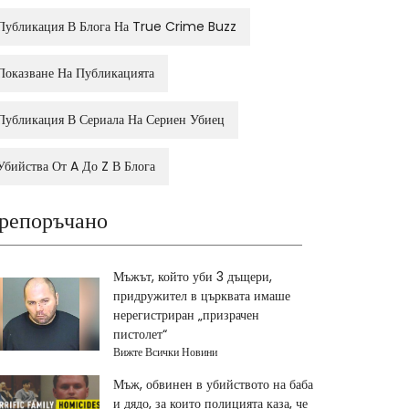
Публикация В Блога На True Crime Buzz
Показване На Публикацията
Публикация В Сериала На Сериен Убиец
Убийства От A До Z В Блога
репоръчано
Мъжът, който уби 3 дъщери,
придружител в църквата имаше
нерегистриран „призрачен
пистолет“
Вижте Всички Новини
Мъж, обвинен в убийството на баба
и дядо, за които полицията каза, че