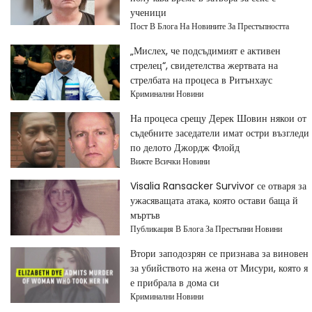
ученици
Пост В Блога На Новините За Престъпността
„Мислех, че подсъдимият е активен
стрелец“, свидетелства жертвата на
стрелбата на процеса в Ритънхаус
Криминални Новини
На процеса срещу Дерек Шовин някои от
съдебните заседатели имат остри възгледи
по делото Джордж Флойд
Вижте Всички Новини
Visalia Ransacker Survivor се отваря за
ужасяващата атака, която остави баща й
мъртъв
Публикация В Блога За Престъпни Новини
Втори заподозрян се признава за виновен
за убийството на жена от Мисури, която я
е прибрала в дома си
Криминални Новини