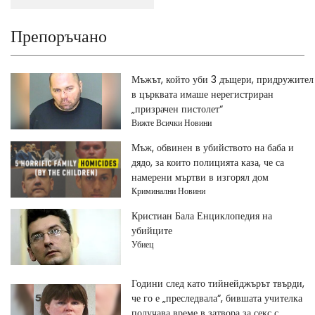
Препоръчано
Мъжът, който уби 3 дъщери, придружител
в църквата имаше нерегистриран
„призрачен пистолет“
Вижте Всички Новини
Мъж, обвинен в убийството на баба и
дядо, за които полицията каза, че са
намерени мъртви в изгорял дом
Криминални Новини
Кристиан Бала Енциклопедия на
убийците
Убиец
Години след като тийнейджърът твърди,
че го е „преследвала“, бившата учителка
получава време в затвора за секс с