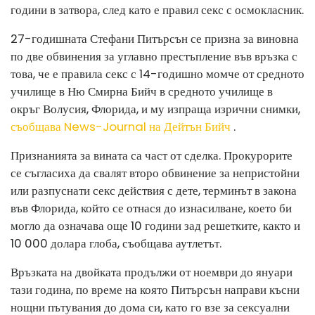
години в затвора, след като е правил секс с осмокласник.
27-годишната Стефани Питърсън се призна за виновна
по две обвинения за углавно престъпление във връзка с
това, че е правила секс с 14-годишно момче от средното
училище в Ню Смирна Бийч в средното училище в
окръг Волусия, Флорида, и му изпраща изрични снимки,
съобщава News-Journal на Дейтън Бийч
.
Признанията за вината са част от сделка. Прокурорите
се съгласиха да свалят второ обвинение за непристойни
или разпуснати секс действия с дете, терминът в закона
във Флорида, който се отнася до изнасилване, което би
могло да означава още 10 години зад решетките, както и
10 000 долара глоба, съобщава аутлетът.
Връзката на двойката продължи от ноември до януари
тази година, по време на която Питърсън направи късни
нощни пътувания до дома си, като го взе за сексуални