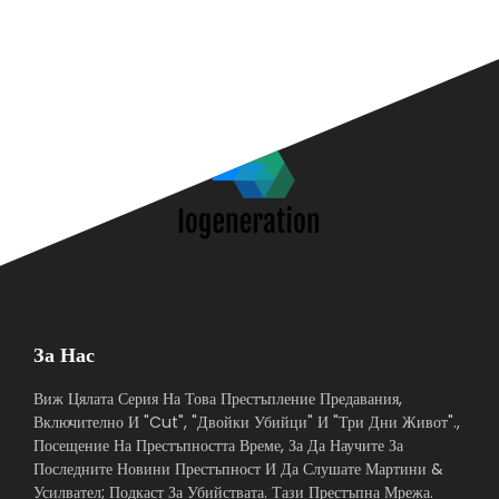
За Нас
Виж Цялата Серия На Това Престъпление Предавания,
Включително И "Cut", "Двойки Убийци" И "Три Дни Живот".,
Посещение На Престъпността Време, За Да Научите За
Последните Новини Престъпност И Да Слушате Мартини &
Усилвател; Подкаст За Убийствата. Тази Престъпна Мрежа.