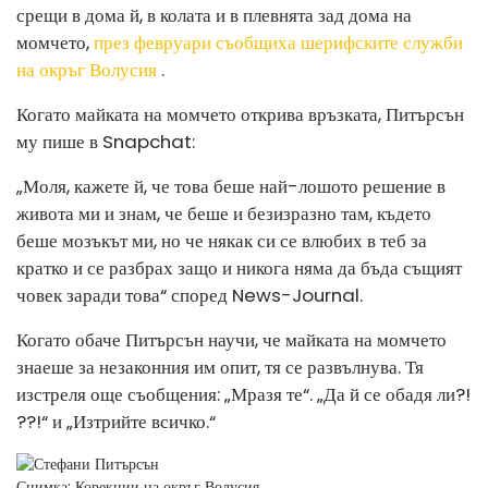
срещи в дома й, в колата и в плевнята зад дома на
момчето,
през февруари съобщиха шерифските служби
на окръг Волусия
.
Когато майката на момчето открива връзката, Питърсън
му пише в Snapchat:
„Моля, кажете й, че това беше най-лошото решение в
живота ми и знам, че беше и безизразно там, където
беше мозъкът ми, но че някак си се влюбих в теб за
кратко и се разбрах защо и никога няма да бъда същият
човек заради това“ според News-Journal.
Когато обаче Питърсън научи, че майката на момчето
знаеше за незаконния им опит, тя се развълнува. Тя
изстреля още съобщения: „Мразя те“. „Да й се обадя ли?!
??!“ и „Изтрийте всичко.“
Снимка: Корекции на окръг Волусия