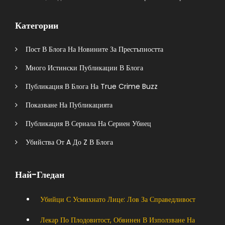
Категории
Пост В Блога На Новините За Престъпността
Много Истински Публикации В Блога
Публикация В Блога На True Crime Buzz
Показване На Публикацията
Публикация В Сериала На Сериен Убиец
Убийства От A До Z В Блога
Най-Гледан
Убийци С Усмихнато Лице: Лов За Справедливост
Лекар По Плодовитост, Обвинен В Използване На