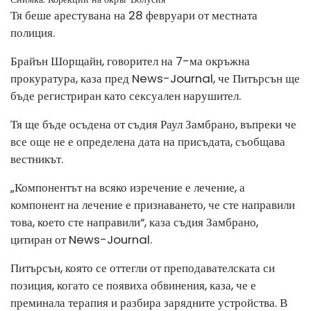
Тя беше арестувана на 28 февруари от местната
полиция.
Брайън Шорщайн, говорител на 7-ма окръжна
прокуратура, каза пред News-Journal, че Питърсън ще
бъде регистриран като сексуален нарушител.
Тя ще бъде осъдена от съдия Раул Замбрано, въпреки че
все още не е определена дата на присъдата, съобщава
вестникът.
„Компонентът на всяко изречение е лечение, а
компонент на лечение е признаването, че сте направили
това, което сте направили“, каза съдия Замбрано,
цитиран от News-Journal.
Питърсън, която се оттегли от преподавателската си
позиция, когато се появиха обвинения, каза, че е
преминала терапия и разбира зарядните устройства. В