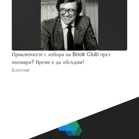
Приключихте с избора на Book Club през
Ч
ноември? Време е да обсъдим!
„
Блогове
П