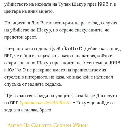
убийството на иконата на Тупак Шакур през 1996 г. в
центъра на вниманието.
Полицията в Лас Вегас потвърди, че разглежда случая
на убийство на Шакур, но отрече спекулациите, че
предстои арест.
По-рано тази година Дуейн 'Keffe D' Дейвис каза пред
BET, че е бил в същата кола като нападателя, който е
открил огън по Шакур през нощта на 7 септември 1996
г. Keffe D не разкрива името на предполагаемия
стрелец в интервюто, но каза, че знае кой е натиснал
спусъка от задната седалка.
'Ще го запазя за кода на улиците', каза Кефе Д в шоуто
на BET
Хроники на Death Row
.
- Току-що дойде от
задната седалка, брато.
Ангел На Смъртта Сериен Убиец