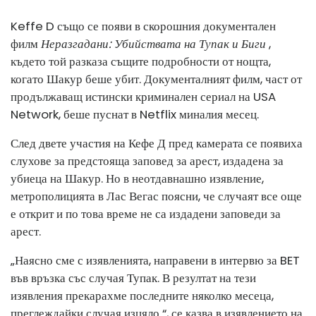
Keffe D също се появи в скорошния документален
филм
Неразгадани: Убийствата на Тупак и Биги
,
където той разказа същите подробности от нощта,
когато Шакур беше убит. Документалният филм, част от
продължаващ истински криминален сериал на USA
Network, беше пуснат в Netflix миналия месец.
След двете участия на Кефе Д пред камерата се появиха
слухове за предстояща заповед за арест, издадена за
убиеца на Шакур. Но в неотдавнашно изявление,
метрополицията в Лас Вегас поясни, че случаят все още
е открит и по това време не са издадени заповеди за
арест.
„Наясно сме с изявленията, направени в интервю за BET
във връзка със случая Тупак. В резултат на тези
изявления прекарахме последните няколко месеца,
преглеждайки случая изцяло “, се казва в изявлението на