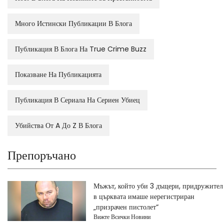
Много Истински Публикации В Блога
Публикация В Блога На True Crime Buzz
Показване На Публикацията
Публикация В Сериала На Сериен Убиец
Убийства От A До Z В Блога
Препоръчано
Мъжът, който уби 3 дъщери, придружител
в църквата имаше нерегистриран
„призрачен пистолет“
Вижте Всички Новини