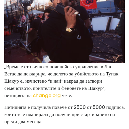
„Време е столичното полицейско управление в Лас
Вегас да декларира, че делото за убийството на Тупак
Шакур е„ изчистено “и най-накрая да затвори
семейството, приятелите и феновете на Шакур“,
петицията на
change.org
чете.
Петицията е получила повече от 2500 от 5000 подписа,
които тя е планирала да получи при стартирането си
преди два месеца.