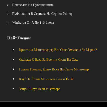
Показване На Публикацията
Публикация В Сериала На Сериен Убиец
Убийства От A До Z В Блога
Най-Гледан
Кристина Мангелсдорф Все Още Омъжена За Марка?
Скандал С База За Военни Сили На Секс
Голяма Измама, Която Иска Да Стане Милионер
Клуб За Лоши Момичета Сезон 16 Зи
Защо Е Брус Кели В Затвора