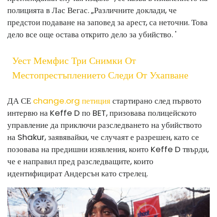
полицията в Лас Вегас. „Различните доклади, че
предстои подаване на заповед за арест, са неточни. Това
дело все още остава открито дело за убийство. '
Уест Мемфис Три Снимки От
Местопрестъплението Следи От Ухапване
ДА СЕ
change.org петиция
стартирано след първото
интервю на Keffe D по BET, призовава полицейското
управление да приключи разследването на убийството
на Shakur, заявявайки, че случаят е разрешен, като се
позовава на предишни изявления, които Keffe D твърди,
че е направил пред разследващите, които
идентифицират Андерсън като стрелец.