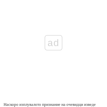
ad
Наскоро изплувалото признание на очевидци изведе