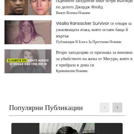
съдебните заседатели имат остри възгледи
по делото Джордж Флойд
Вижте Всички Новини
Visalia Ransacker Survivor се отваря за
ужасяващата атака, която остави баща й
мъртъв
Публикация В Блога За Престъпни Новини
Втори заподозрян се признава за виновен
за убийството на жена от Мисури, която я
е прибрала в дома си
Криминални Новини
Популярни Публикации