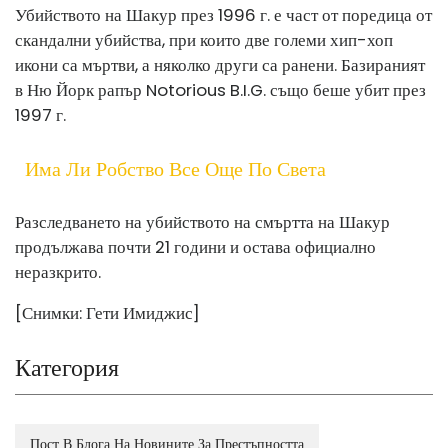
Убийството на Шакур през 1996 г. е част от поредица от
скандални убийства, при които две големи хип-хоп
икони са мъртви, а няколко други са ранени. Базираният
в Ню Йорк рапър Notorious B.I.G. също беше убит през
1997 г.
Има Ли Робство Все Още По Света
Разследването на убийството на смъртта на Шакур
продължава почти 21 години и остава официално
неразкрито.
[Снимки: Гети Имиджис]
Категория
Пост В Блога На Новините За Престъпността