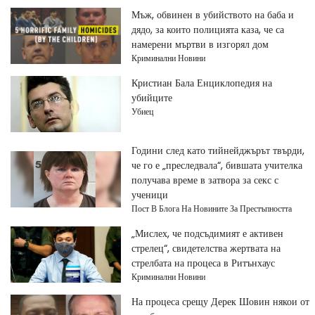
Мъж, обвинен в убийството на баба и
дядо, за които полицията каза, че са
намерени мъртви в изгорял дом
Криминални Новини
Кристиан Бала Енциклопедия на
убийците
Убиец
Години след като тийнейджърът твърди,
че го е „преследвала“, бившата учителка
получава време в затвора за секс с
ученици
Пост В Блога На Новините За Престъпността
„Мислех, че подсъдимият е активен
стрелец“, свидетелства жертвата на
стрелбата на процеса в Ритънхаус
Криминални Новини
На процеса срещу Дерек Шовин някои от