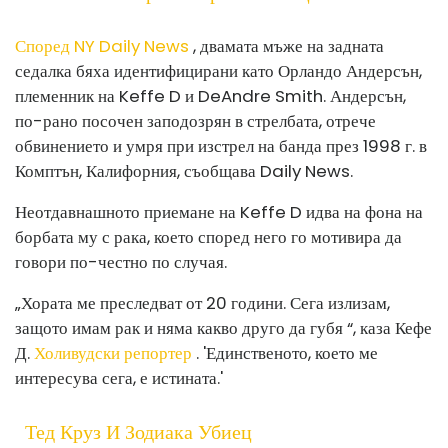
Според NY Daily News
, двамата мъже на задната
седалка бяха идентифицирани като Орландо Андерсън,
племенник на Keffe D и DeAndre Smith. Андерсън,
по-рано посочен заподозрян в стрелбата, отрече
обвинението и умря при изстрел на банда през 1998 г. в
Комптън, Калифорния, съобщава Daily News.
Неотдавнашното приемане на Keffe D идва на фона на
борбата му с рака, което според него го мотивира да
говори по-честно по случая.
„Хората ме преследват от 20 години. Сега излизам,
защото имам рак и няма какво друго да губя “, каза Кефе
Д.
Холивудски репортер
. 'Единственото, което ме
интересува сега, е истината.'
Тед Круз И Зодиака Убиец