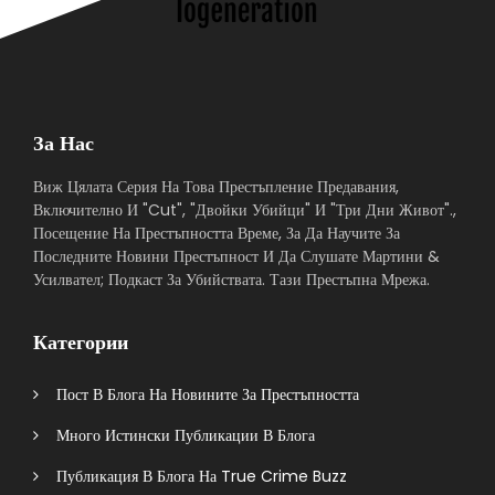
За Нас
Виж Цялата Серия На Това Престъпление Предавания,
Включително И "Cut", "Двойки Убийци" И "Три Дни Живот".,
Посещение На Престъпността Време, За Да Научите За
Последните Новини Престъпност И Да Слушате Мартини &
Усилвател; Подкаст За Убийствата. Тази Престъпна Мрежа.
Категории
Пост В Блога На Новините За Престъпността
Много Истински Публикации В Блога
Публикация В Блога На True Crime Buzz