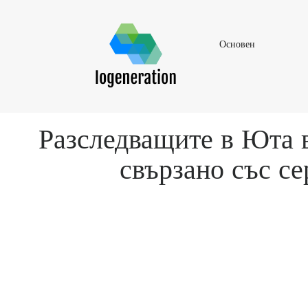
Основен
Основен
Разследващите в Юта в
свързано със с