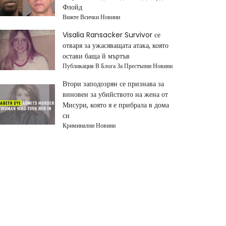
Флойд
Вижте Всички Новини
Visalia Ransacker Survivor се
отваря за ужасяващата атака, която
остави баща й мъртъв
Публикация В Блога За Престъпни Новини
Втори заподозрян се признава за
виновен за убийството на жена от
Мисури, която я е прибрала в дома
си
Криминални Новини