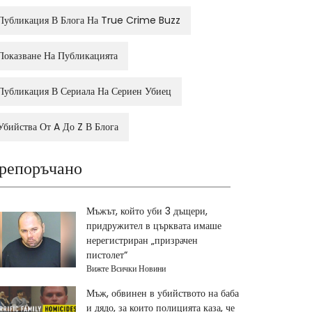
Публикация В Блога На True Crime Buzz
Показване На Публикацията
Публикация В Сериала На Сериен Убиец
Убийства От A До Z В Блога
репоръчано
Мъжът, който уби 3 дъщери,
придружител в църквата имаше
нерегистриран „призрачен
пистолет“
Вижте Всички Новини
Мъж, обвинен в убийството на баба
и дядо, за които полицията каза, че