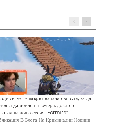
рди се, че геймърът напада съпруга, за да
Защо хората 
тоява да дойде на вечеря, докато е
убийството н
ъчвал на живо сесия „Fortnite“
Брайън Кобе
бликация В Блога На Криминални Новини
Публикация в