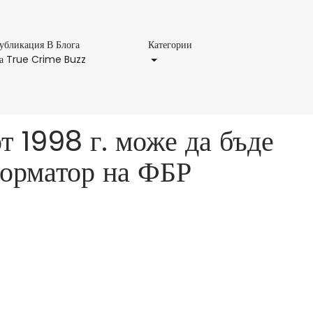
Категории
убликация В Блога
Категории
Публикация
а True Crime Buzz
В
Блога
На
True
т 1998 г. може да бъде
Crime
Buzz
форматор на ФБР