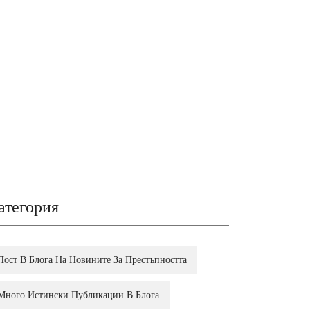
атегория
Пост В Блога На Новините За Престъпността
Много Истински Публикации В Блога