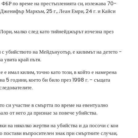
а ФБР по време на престъпленията си, излежава 70-
 Дженифър Маркъм, 25 г., Леан Емри, 24 г. и Кайси
Лори, малко след като тийнейджърът изчезна през
 с убийството на Мейдънуотър, е килимът на детето -
а увита край пътя.
е е имал килим, точно като този, в който е намерена
на 5 години, което би било през 1998 г. - същата
 следователите.
о си участие в смъртта по време на евентуално
ало от него да признае за повече убийства.
ки на няколко жертви на убийства и да посочи с кои
то постави въпросителен знак при смъртните случаи,