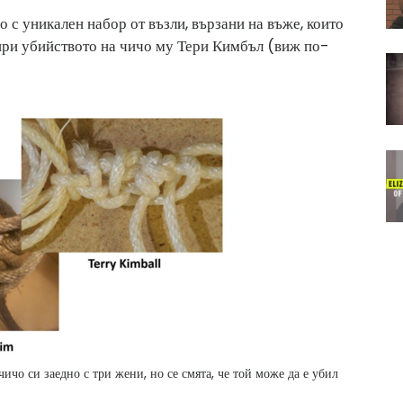
 с уникален набор от възли, вързани на въже, които
 при убийството на чичо му Тери Кимбъл (виж по-
чичо си заедно с три жени, но се смята, че той може да е убил