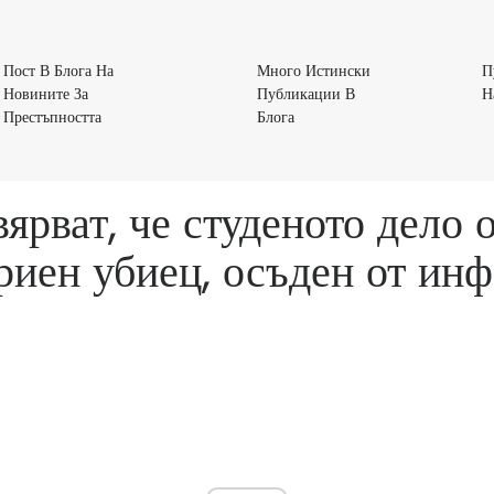
Пост В Блога На
Много Истински
П
Новините За
Публикации В
Н
Пост
Много
Престъпността
Блога
В
Истински
Блога
Публикации
На
В
ярват, че студеното дело о
Новините
Блога
За
ериен убиец, осъден от ин
Престъпността