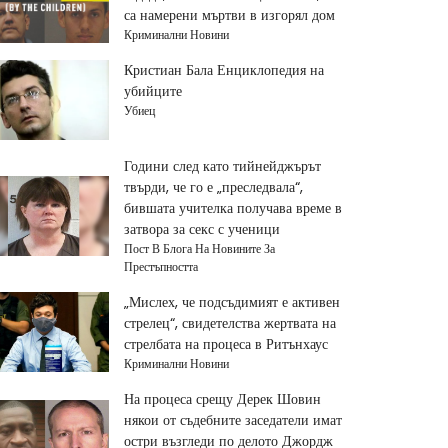
са намерени мъртви в изгорял дом
Криминални Новини
Кристиан Бала Енциклопедия на
убийците
Убиец
Години след като тийнейджърът
твърди, че го е „преследвала“,
бившата учителка получава време в
затвора за секс с ученици
Пост В Блога На Новините За
Престъпността
„Мислех, че подсъдимият е активен
стрелец“, свидетелства жертвата на
стрелбата на процеса в Ритънхаус
Криминални Новини
На процеса срещу Дерек Шовин
някои от съдебните заседатели имат
остри възгледи по делото Джордж