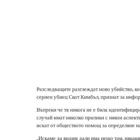
Разследващите разглеждат ново убийство, кое
сериен убиец Скот Кимбъл, признат за инфо
Въпреки че тя никога не е била идентифицир
случай имат няколко прилики с някои аспект
искат от обществото помощ за определяне на
„Искаме да видим дали има нещо там, някак