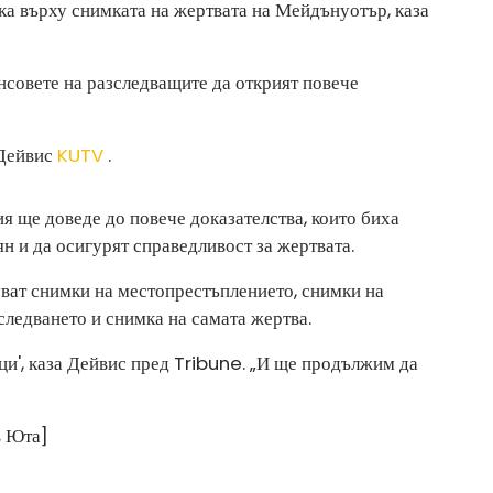
тка върху снимката на жертвата на Мейдънуотър, каза
нсовете на разследващите да открият повече
 Дейвис
KUTV
.
ия ще доведе до повече доказателства, които биха
н и да осигурят справедливост за жертвата.
уват снимки на местопрестъплението, снимки на
следването и снимка на самата жертва.
ици', каза Дейвис пред Tribune. „И ще продължим да
в Юта]