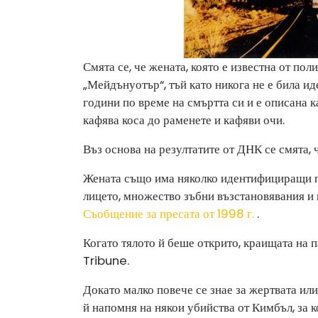
Смята се, че жената, която е известна от по
„Мейдънуотър“, тъй като никога не е била и
години по време на смъртта си и е описана к
кафява коса до раменете и кафяви очи.
Въз основа на резултатите от ДНК се смята, 
Жената също има няколко идентифициращи п
лицето, множество зъбни възстановявания и 
Съобщение за пресата от 1998 г.
.
Когато тялото й беше открито, краищата на 
Tribune.
Докато малко повече се знае за жертвата или
й напомня на някои убийства от Кимбъл, за к