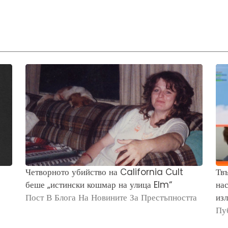
Четворното убийство на California Cult
Твъ
беше „истински кошмар на улица Elm“
нас
Пост В Блога На Новините За Престъпността
изл
Пу