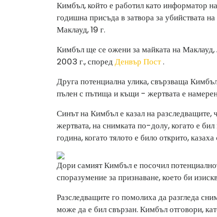
Кимбъл, който е работил като информатор н
годишна присъда в затвора за убийствата на
Маклауд, 19 г.
Кимбъл ще се ожени за майката на Маклауд, 
2003 г., според
Денвър Пост
.
Друга потенциална улика, свързваща Кимбъл
пълен с пътища и къщи - жертвата е намерен
Синът на Кимбъл е казал на разследващите, ч
жертвата, на снимката по-долу, когато е бил 
година, когато тялото е било открито, казаха
Дори самият Кимбъл е посочил потенциалнот
споразумение за признаване, което би изискв
Разследващите го помолиха да разгледа сним
може да е бил свързан. Кимбъл отговори, ка