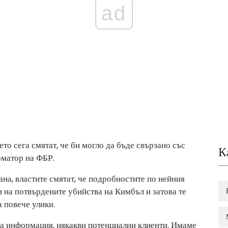
ad
то сега смятат, че би могло да бъде свързано със
К
рматор на ФБР.
ана, властите смятат, че подробностите по нейния
и на потвърдените убийства на Кимбъл и затова те
 повече улики.
ва информация, някакви потенциални клиенти. Имаме