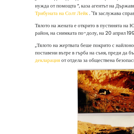
нужда от помощта ”, каза агентът на Държав
Трибуната на Солт Лейк
. 'Тя заслужава спра
Тялото на жената е открито в пустинята на 
район, на снимката по-долу, на 20 април 199
„Тялото на жертвата беше покрито с найлонов
поставени вътре в гърба на съня, преди да б
декларация
от отдела за обществена безопас