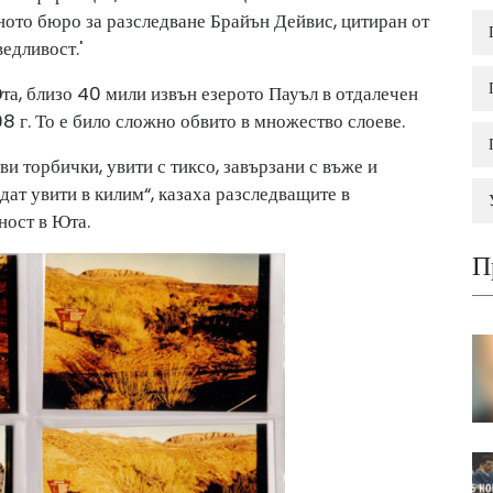
ното бюро за разследване Брайън Дейвис, цитиран от
ведливост.'
Юта, близо 40 мили извън езерото Пауъл в отдалечен
8 г. То е било сложно обвито в множество слоеве.
и торбички, увити с тиксо, завързани с въже и
ъдат увити в килим“, казаха разследващите в
ност в Юта.
П