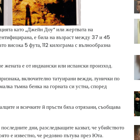
лицията като „Джейн Доу“ или жертвата на
дентифицирана, е била на възраст между 37 и 45
ато висока 5 фута, 112 килограма с вълнообразна
че жената е от индиански или испански произход.
ризнака, включително татуирани вежди, лунички по
малка тъмна бенка на горната си устна, според
палците и всичките й пръсти бяха отрязани, съобщава
 последните дни, разследващите казват, че убийството
оято е известно, че редовно пътува през Юта.