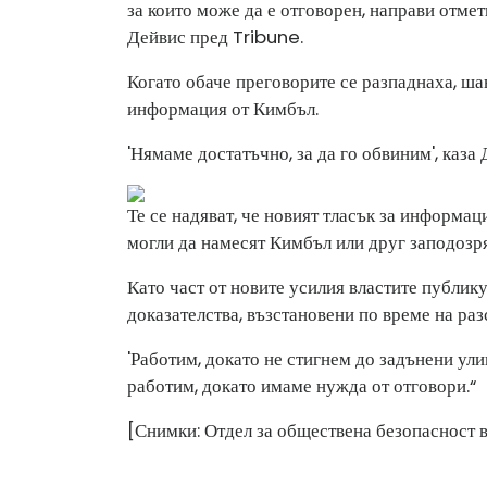
за които може да е отговорен, направи отме
Дейвис пред Tribune.
Когато обаче преговорите се разпаднаха, ша
информация от Кимбъл.
'Нямаме достатъчно, за да го обвиним', каза
Те се надяват, че новият тласък за информац
могли да намесят Кимбъл или друг заподозря
Като част от новите усилия властите публик
доказателства, възстановени по време на раз
'Работим, докато не стигнем до задънени ул
работим, докато имаме нужда от отговори.“
[Снимки: Отдел за обществена безопасност 