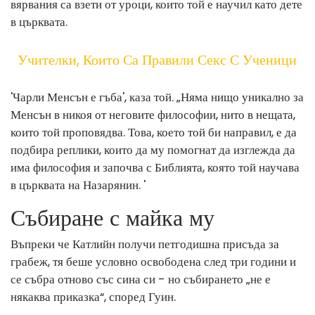
вярвания са взети от уроци, които той е научил като дете
в църквата.
Учителки, Които Са Правили Секс С Ученици
'Чарли Менсън е гъба', каза той. „Няма нищо уникално за
Менсън в никоя от неговите философии, нито в нещата,
които той проповядва. Това, което той би направил, е да
подбира реплики, които да му помогнат да изглежда да
има философия и започва с Библията, която той научава
в църквата на Назарянин. '
Събиране с майка му
Въпреки че Катлийн получи петгодишна присъда за
грабеж, тя беше условно освободена след три години и
се събра отново със сина си - но събирането „не е
някаква приказка“, според Гуин.