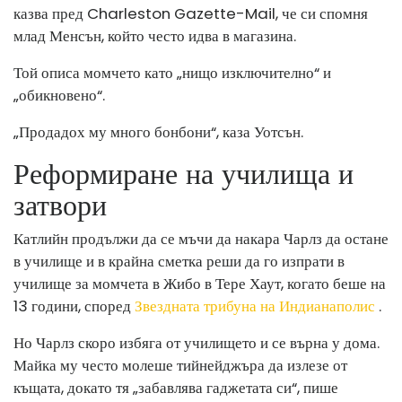
казва пред Charleston Gazette-Mail, че си спомня
млад Менсън, който често идва в магазина.
Той описа момчето като „нищо изключително“ и
„обикновено“.
„Продадох му много бонбони“, каза Уотсън.
Реформиране на училища и
затвори
Катлийн продължи да се мъчи да накара Чарлз да остане
в училище и в крайна сметка реши да го изпрати в
училище за момчета в Жибо в Тере Хаут, когато беше на
13 години, според
Звездната трибуна на Индианаполис
.
Но Чарлз скоро избяга от училището и се върна у дома.
Майка му често молеше тийнейджъра да излезе от
къщата, докато тя „забавлява гаджетата си“, пише