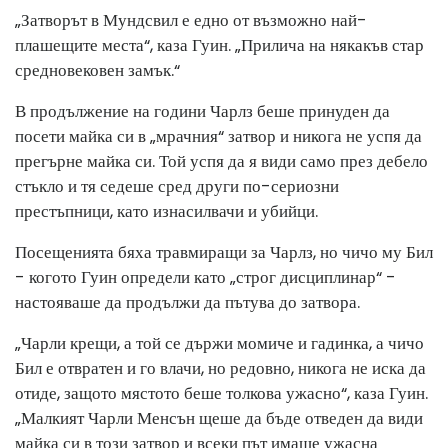
„Затворът в Мундсвил е едно от възможно най-
плашещите места“, каза Гуин. „Прилича на някакъв стар
средновековен замък.“
В продължение на години Чарлз беше принуден да
посети майка си в „мрачния“ затвор и никога не успя да
прегърне майка си. Той успя да я види само през дебело
стъкло и тя седеше сред други по-сериозни
престъпници, като изнасилвачи и убийци.
Посещенията бяха травмиращи за Чарлз, но чичо му Бил
- когото Гуин определи като „строг дисциплинар“ -
настояваше да продължи да пътува до затвора.
„Чарли крещи, а той се държи момиче и гадинка, а чичо
Бил е отвратен и го влачи, но редовно, никога не иска да
отиде, защото мястото беше толкова ужасно“, каза Гуин.
„Малкият Чарли Менсън щеше да бъде отведен да види
майка си в този затвор и всеки път имаше ужасна