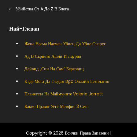
Убийства От A До Z В Блога
Най-Гледан
Жена Наема Наемен Убиец Да Убие Съпруг
Ад В Сърцето Ашли И Лаурия
Дейвид „син На Сам“ Берковиц
Къде Мога Да Гледам Bgc Онлайн Безплатно
Планетата На Маймуните Valerie Jarrett
Какво Правят Уест Мемфис 3 Сега
Copyright © 2026 Всички Права Запазени |