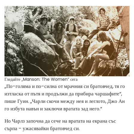
Гледайте „Manson: The Women“ сега
„По-голяма и по-силна от мрачния си братовчед, тя го
изтласка от пътя и продължи да прибира чаршафите“,
пише Гуин. „Чарли скочи между нея и леглото, Джо Ан
го избута навън и заключи вратата зад него.“
Но Чарлз започна да сече на вратата на екрана със
сърпа - ужасявайки братовчед си.