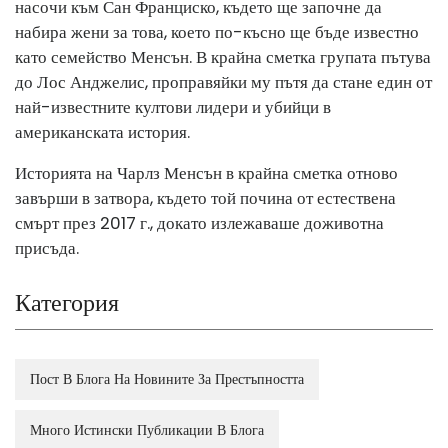
насочи към Сан Франциско, където ще започне да
набира жени за това, което по-късно ще бъде известно
като семейство Менсън. В крайна сметка групата пътува
до Лос Анджелис, проправяйки му пътя да стане един от
най-известните култови лидери и убийци в
американската история.
Историята на Чарлз Менсън в крайна сметка отново
завърши в затвора, където той почина от естествена
смърт през 2017 г., докато излежаваше доживотна
присъда.
Категория
Пост В Блога На Новините За Престъпността
Много Истински Публикации В Блога