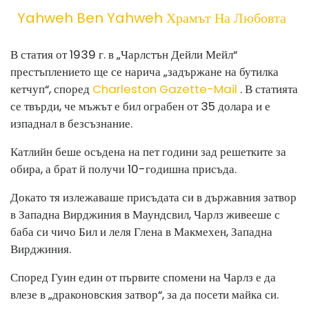
Yahweh Ben Yahweh Храмът На Любовта
В статия от 1939 г. в „Чарлстън Дейли Мейл“
престъплението ще се нарича „задържане на бутилка
кетчуп“, според
Charleston Gazette-Mail
. В статията
се твърди, че мъжът е бил ограбен от 35 долара и е
изпаднал в безсъзнание.
Катлийн беше осъдена на пет години зад решетките за
обира, а брат й получи 10-годишна присъда.
Докато тя излежаваше присъдата си в държавния затвор
в Западна Вирджиния в Маундсвил, Чарлз живееше с
баба си чичо Бил и леля Глена в Макмехен, Западна
Вирджиния.
Според Гуин един от първите спомени на Чарлз е да
влезе в „драконовския затвор“, за да посети майка си.