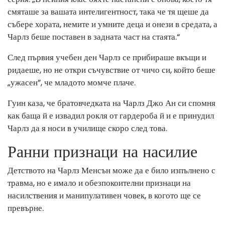
смяташе за вашата интелигентност, така че тя щеше да
събере хората, немите и умните деца и онези в средата, а
Чарлз беше поставен в задната част на стаята.“
След първия учебен ден Чарлз се прибираше вкъщи и
ридаеше, но не откри съчувствие от чичо си, който беше
„ужасен”, че младото момче плаче.
Гуин каза, че братовчедката на Чарлз Джо Ан си спомня
как баща й е извадил рокля от гардероба й и е принудил
Чарлз да я носи в училище скоро след това.
Ранни признаци на насилие
Детството на Чарлз Менсън може да е било изпълнено с
травма, но е имало и обезпокоителни признаци на
насилствения и манипулативен човек, в когото ще се
превърне.