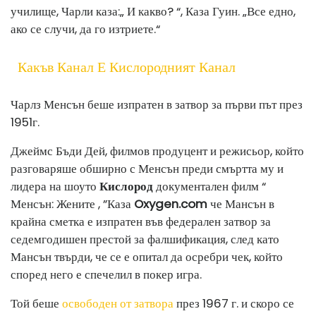
училище, Чарли каза:„ И какво? “, Каза Гуин. „Все едно,
ако се случи, да го изтриете.“
Какъв Канал Е Кислородният Канал
Чарлз Менсън беше изпратен в затвор за първи път през
1951г.
Джеймс Бъди Дей, филмов продуцент и режисьор, който
разговаряше обширно с Менсън преди смъртта му и
лидера на шоуто
Кислород
документален филм “
Менсън: Жените , ”Каза
Oxygen.com
че Мансън в
крайна сметка е изпратен във федерален затвор за
седемгодишен престой за фалшификация, след като
Мансън твърди, че се е опитал да осребри чек, който
според него е спечелил в покер игра.
Той беше
освободен от затвора
през 1967 г. и скоро се