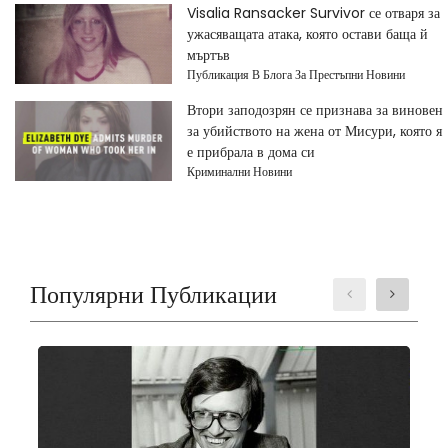
Visalia Ransacker Survivor се отваря за
ужасяващата атака, която остави баща й
мъртъв
Публикация В Блога За Престъпни Новини
Втори заподозрян се признава за виновен
за убийството на жена от Мисури, която я
е прибрала в дома си
Криминални Новини
Популярни Публикации