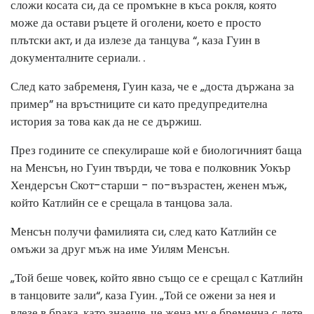
сложи косата си, да се промъкне в къса рокля, която
може да остави ръцете й оголени, което е просто
плътски акт, и да излезе да танцува “, каза Гуин в
документалните сериали. .
След като забременя, Гуин каза, че е „доста държана за
пример” на връстниците си като предупредителна
история за това как да не се държиш.
През годините се спекулираше кой е биологичният баща
на Менсън, но Гуин твърди, че това е полковник Уокър
Хендерсън Скот-старши - по-възрастен, женен мъж,
който Катлийн се е срещала в танцова зала.
Менсън получи фамилията си, след като Катлийн се
омъжи за друг мъж на име Уилям Менсън.
„Той беше човек, който явно също се е срещал с Катлийн
в танцовите зали“, каза Гуин. „Той се ожени за нея и
влезе в брака, като знаеше, че жена му е бременна с дете