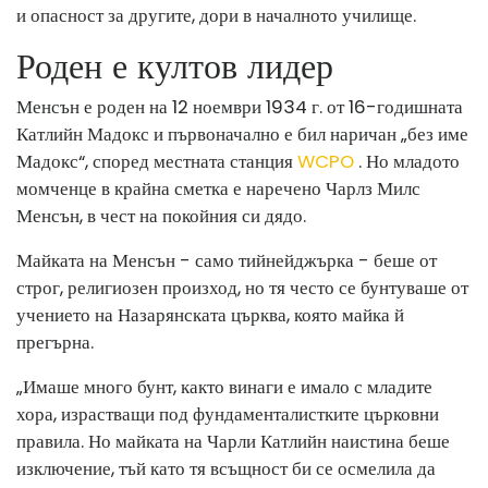
и опасност за другите, дори в началното училище.
Роден е култов лидер
Менсън е роден на 12 ноември 1934 г. от 16-годишната
Катлийн Мадокс и първоначално е бил наричан „без име
Мадокс“, според местната станция
WCPO
. Но младото
момченце в крайна сметка е наречено Чарлз Милс
Менсън, в чест на покойния си дядо.
Майката на Менсън - само тийнейджърка - беше от
строг, религиозен произход, но тя често се бунтуваше от
учението на Назарянската църква, която майка й
прегърна.
„Имаше много бунт, както винаги е имало с младите
хора, израстващи под фундаменталистките църковни
правила. Но майката на Чарли Катлийн наистина беше
изключение, тъй като тя всъщност би се осмелила да