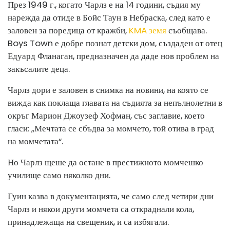
През 1949 г., когато Чарлз е на 14 години, съдия му
нарежда да отиде в Бойс Таун в Небраска, след като е
заловен за поредица от кражби,
KMA земя
съобщава.
Boys Town е добре познат детски дом, създаден от отец
Едуард Фланаган, предназначен да даде нов проблем на
закъсалите деца.
Чарлз дори е заловен в снимка на новини, на която се
вижда как поклаща главата на съдията за непълнолетни в
окръг Марион Джоузеф Хофман, със заглавие, което
гласи: „Мечтата се сбъдва за момчето, той отива в град
на момчетата“.
Но Чарлз щеше да остане в престижното момчешко
училище само няколко дни.
Гуин казва в документацията, че само след четири дни
Чарлз и някои други момчета са откраднали кола,
принадлежаща на свещеник, и са избягали.