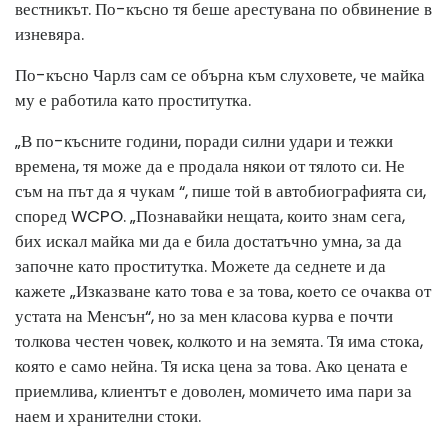
вестникът. По-късно тя беше арестувана по обвинение в
изневяра.
По-късно Чарлз сам се обърна към слуховете, че майка
му е работила като проститутка.
„В по-късните години, поради силни удари и тежки
времена, тя може да е продала някои от тялото си. Не
съм на път да я чукам “, пише той в автобиографията си,
според WCPO. „Познавайки нещата, които знам сега,
бих искал майка ми да е била достатъчно умна, за да
започне като проститутка. Можете да седнете и да
кажете „Изказване като това е за това, което се очаква от
устата на Менсън“, но за мен класова курва е почти
толкова честен човек, колкото и на земята. Тя има стока,
която е само нейна. Тя иска цена за това. Ако цената е
приемлива, клиентът е доволен, момичето има пари за
наем и хранителни стоки.