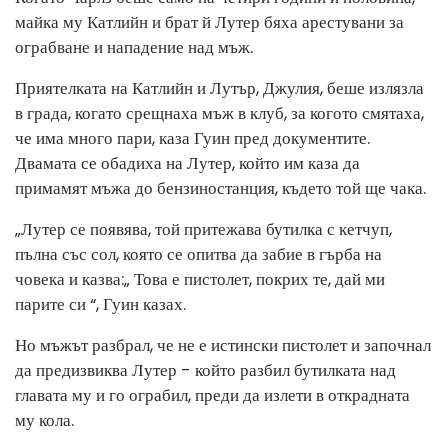
майка му Катлийн и брат й Лутер бяха арестувани за
ограбване и нападение над мъж.
Приятелката на Катлийн и Лутър, Джулия, беше излязла
в града, когато срещнаха мъж в клуб, за когото смятаха,
че има много пари, каза Гуин пред документите.
Двамата се обадиха на Лутер, който им каза да
примамят мъжа до бензиностанция, където той ще чака.
„Лутер се появява, той притежава бутилка с кетчуп,
пълна със сол, която се опитва да забие в гърба на
човека и казва:„ Това е пистолет, покрих те, дай ми
парите си “, Гуин казах.
Но мъжът разбрал, че не е истински пистолет и започнал
да предизвиква Лутер - който разбил бутилката над
главата му и го ограбил, преди да излети в открадната
му кола.