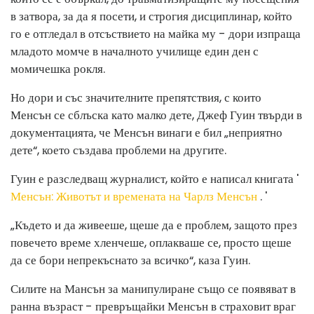
в затвора, за да я посети, и строгия дисциплинар, който
го е отгледал в отсъствието на майка му - дори изпраща
младото момче в началното училище един ден с
момичешка рокля.
Но дори и със значителните препятствия, с които
Менсън се сблъска като малко дете, Джеф Гуин твърди в
документацията, че Менсън винаги е бил „неприятно
дете“, което създава проблеми на другите.
Гуин е разследващ журналист, който е написал книгата '
Менсън: Животът и времената на Чарлз Менсън
. '
„Където и да живееше, щеше да е проблем, защото през
повечето време хленчеше, оплакваше се, просто щеше
да се бори непрекъснато за всичко“, каза Гуин.
Силите на Мансън за манипулиране също се появяват в
ранна възраст - превръщайки Менсън в страховит враг