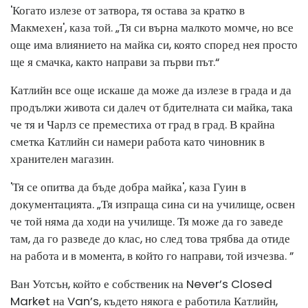
'Когато излезе от затвора, тя остава за кратко в
Макмехен', каза той. „Тя си върна малкото момче, но все
още има влиянието на майка си, която според нея просто
ще я смачка, както направи за първи път.“
Катлийн все още искаше да може да излезе в града и да
продължи живота си далеч от бдителната си майка, така
че тя и Чарлз се преместиха от град в град. В крайна
сметка Катлийн си намери работа като чиновник в
хранителен магазин.
'Тя се опитва да бъде добра майка', каза Гуин в
документацията. „Тя изпраща сина си на училище, освен
че той няма да ходи на училище. Тя може да го заведе
там, да го разведе до клас, но след това трябва да отиде
на работа и в момента, в който го направи, той изчезва. ”
Ван Уотсън, който е собственик на Never’s Closed
Market на Van’s, където някога е работила Катлийн,