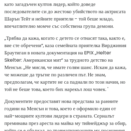
като загадъчен култов лидер, който доведе
последователите си до жестоко убийството на актрисата
Шарън Тейт и нейните приятели - той беше младо,
впечатлително момче със собствена група демони.
„Трябва да кажа, когато с детето се отнасят така, както е,
вие сте обречени“, каза семейната приятелка Вирджиния
Браутиган в новата документация на EPIX „Helter
Skelter: Американски мит“ за трудното детство на
Менсън. „Не мисля, че имате голям шанс. Искам да кажа,
че можеше да тръгне по различен път. Не знам,
предполагам, че картите не са паднали по този начин, но
той не беше това, което бих нарекъл лош човек. '
Документите предоставят нова представа за ранните
години на Менсън и това, което е оформило един от
най-мощните култови лидери в страната. Сериалът
преминава през ареста на майка му тийнейджър за обир,
който се е объркал, до травматизиращите му посещения