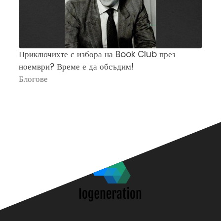
Приключихте с избора на Book Club през
Ч
ноември? Време е да обсъдим!
„
Блогове
П