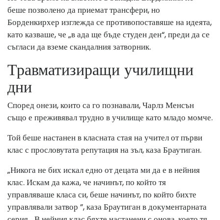
беше позволено да приемат трансфери, но
Борденкирхер изглежда се противопоставяше на идеята,
като казваше, че „в ада ще бъде студен ден“, преди да се
съгласи да вземе скандалния затворник.
Травматизиращи училищни
дни
Според онези, които са го познавали, Чарлз Менсън
също е преживявал трудно в училище като младо момче.
Той беше настанен в класната стая на учител от първи
клас с прословутата репутация на зъл, каза Браутиган.
„Никога не бих искал едно от децата ми да е в нейния
клас. Искам да кажа, че начинът, по който тя
управляваше класа си, беше начинът, по който бихте
управлявали затвор ”, каза Браутиган в документарната
серия. „В нейния клас бяхте настанени с онова, което тя