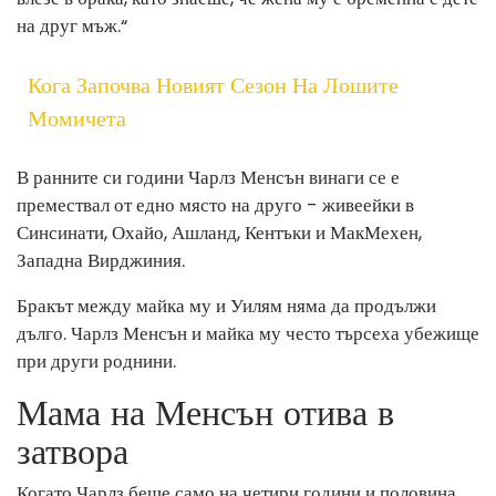
на друг мъж.“
Кога Започва Новият Сезон На Лошите
Момичета
В ранните си години Чарлз Менсън винаги се е
премествал от едно място на друго - живеейки в
Синсинати, Охайо, Ашланд, Кентъки и МакМехен,
Западна Вирджиния.
Бракът между майка му и Уилям няма да продължи
дълго. Чарлз Менсън и майка му често търсеха убежище
при други роднини.
Мама на Менсън отива в
затвора
Когато Чарлз беше само на четири години и половина,