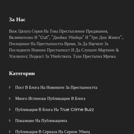
За Нас
Виж Цялата Серия На Това Престъпление Предавания,
Включително И "Cut", "Двойки Убийци" И "Три Дни Живот".,
Посещение На Престъпността Време, За Да Научите За
Последните Новини Престъпност И Да Слушате Мартини &
Усилвател; Подкаст За Убийствата. Тази Престъпна Мрежа.
Категории
Пост В Блога На Новините За Престъпността
Много Истински Публикации В Блога
Публикация В Блога На True Crime Buzz
Показване На Публикацията
Публикация В Сериала На Сериен Убиец