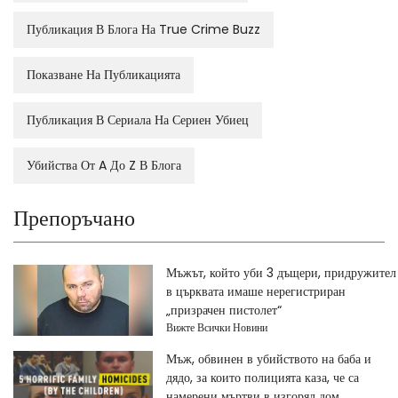
Публикация В Блога На True Crime Buzz
Показване На Публикацията
Публикация В Сериала На Сериен Убиец
Убийства От A До Z В Блога
Препоръчано
Мъжът, който уби 3 дъщери, придружител
в църквата имаше нерегистриран
„призрачен пистолет“
Вижте Всички Новини
Мъж, обвинен в убийството на баба и
дядо, за които полицията каза, че са
намерени мъртви в изгорял дом