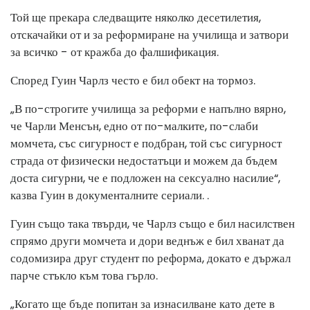
Той ще прекара следващите няколко десетилетия,
отскачайки от и за реформиране на училища и затвори
за всичко - от кражба до фалшификация.
Според Гуин Чарлз често е бил обект на тормоз.
„В по-строгите училища за реформи е напълно вярно,
че Чарли Менсън, едно от по-малките, по-слаби
момчета, със сигурност е подбран, той със сигурност
страда от физически недостатъци и можем да бъдем
доста сигурни, че е подложен на сексуално насилие“,
казва Гуин в документалните сериали. .
Гуин също така твърди, че Чарлз също е бил насилствен
спрямо други момчета и дори веднъж е бил хванат да
содомизира друг студент по реформа, докато е държал
парче стъкло към това гърло.
„Когато ще бъде попитан за изнасилване като дете в