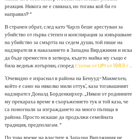
реакция. Никога не е свикнал, но тогава кой би го
направил? “
В странен обрат, след като Чарлз беше арестуван за
убийство от първа степен и конспирация за извършване
на убийство за смъртта на седем души, той пише на
надзирателя в наказанието в Западна Вирджиния и иска
да бъде преместен в затвора, където майка му също е
била веднъж изтърпян, според
Статия от UPI от 1983 г.
.
'Очевидно е израснал в района на Бенууд-Макмехен,
който е само на няколко мили оттук', каза тогавашният
надзирател Доналд Борденкирхер. „Някои от роднините
му прекараха време в съоръжението тук и той каза, че
са помогнали за изграждането на много пътища в
района. Просто искаше да продължи семейната
традиция, предполагам. “
По това време на властите в Западна Вирджиния не