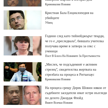
Криминални Новини
Кристиан Бала Енциклопедия на
убийците
Убиец
Години след като тийнейджърът твърди,
че го е „преследвала“, бившата учителка
получава време в затвора за секс с
ученици
Пост В Блога На Новините За Престъпността
„Мислех, че подсъдимият е активен
стрелец“, свидетелства жертвата на
стрелбата на процеса в Ритънхаус
Криминални Новини
На процеса срещу Дерек Шовин някои от
съдебните заседатели имат остри възгледи
по делото Джордж Флойд
Вижте Всички Новини