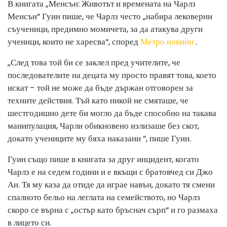
В книгата „Менсън: Животът и времената на Чарлз
Менсън“ Гуин пише, че Чарлз често „набира лековерни
съученици, предимно момичета, за да атакува други
ученици, които не харесва“, според
Метро новини
.
„След това той би се заклел пред учителите, че
последователите на децата му просто правят това, което
искат - той не може да бъде държан отговорен за
техните действия. Тъй като никой не смяташе, че
шестгодишно дете би могло да бъде способно на такава
манипулация, Чарли обикновено излизаше без скот,
докато учениците му бяха наказани “, пише Гуин.
Гуин също пише в книгата за друг инцидент, когато
Чарлз е на седем години и е вкъщи с братовчед си Джо
Ан. Тя му каза да отиде да играе навън, докато тя смени
спалното бельо на леглата на семейството, но Чарлз
скоро се върна с „остър като бръснач сърп“ и го размаха
в лицето си.