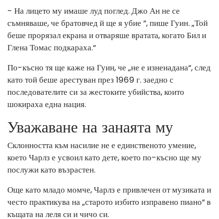
- На лицето му имаше луд поглед. Джо Ан не се
съмняваше, че братовчед й ще я убие ”, пише Гуин. „Той
беше прорязал екрана и отваряше вратата, когато Бил и
Глена Томас подкараха.“
По-късно тя ще каже на Гуин, че „не е изненадана“, след
като той беше арестуван през 1969 г. заедно с
последователите си за жестоките убийства, които
шокираха една нация.
Уважаване на занаята му
Склонността към насилие не е единственото умение,
което Чарлз е усвоил като дете, което по-късно ще му
послужи като възрастен.
Още като младо момче, Чарлз е привлечен от музиката и
често практикува на „старото избито изправено пиано“ в
къщата на леля си и чичо си.