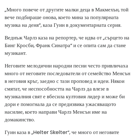
„Много повече от другите малки деца в Макмехън, той
вече подбираше онова, което мина за популярната
музика на деня“, каза Гуин в документарната серия.
Веднъж Чарлз каза на репортер, че идва от „сърцето на
Бинг Кросби, Франк Синатра“ и се опита сам да стане
музикант.
Неговите мелодични народни песни често привличаха
много от неговите последователи от семейство Менсън
в неговия кръг, заедно с тази проповед и идеи. Някои
смятат, че неспособността на Чарлз да влезе в
музикалния свят е вбесила култовия лидер и може би
дори е помогнала да се предизвика ужасяващото
насилие, което направи Чарлз Менсън име на
домакинство.
Гуин каза в „Helter Skelter“, че много от неговите