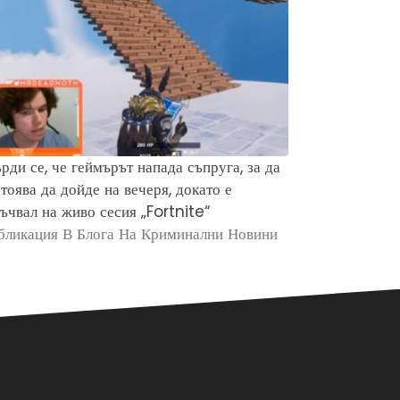
рди се, че геймърът напада съпруга, за да
Защо хората 
тоява да дойде на вечеря, докато е
убийството н
ъчвал на живо сесия „Fortnite“
Брайън Кобе
бликация В Блога На Криминални Новини
Публикация в