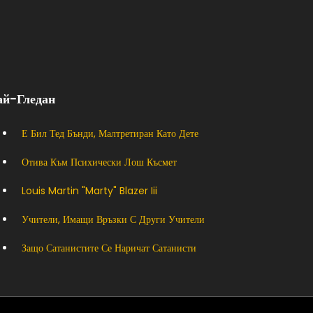
ай-Гледан
Е Бил Тед Бънди, Малтретиран Като Дете
Отива Към Психически Лош Късмет
Louis Martin "marty" Blazer Iii
Учители, Имащи Връзки С Други Учители
Защо Сатанистите Се Наричат ​​сатанисти