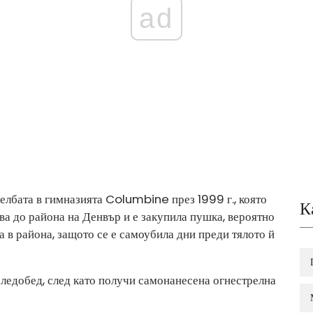
ad
елбата в гимназията Columbine през 1999 г., която
К
ва до района на Денвър и е закупила пушка, вероятно
а в района, защото се е самоубила дни преди тялото й
 следобед, след като получи самонанесена огнестрелна