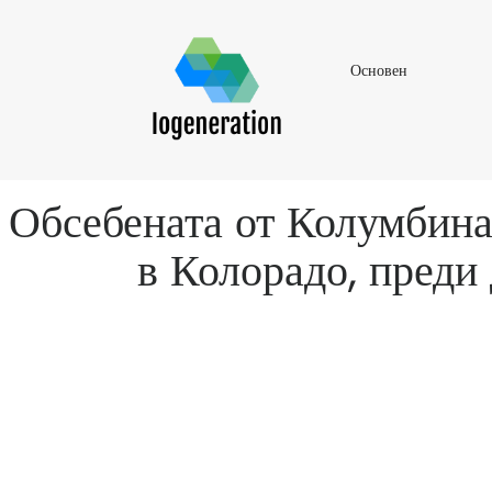
Основен
Основен
Обсебената от Колумбина
в Колорадо, преди 