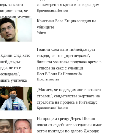
са намерени мъртви в изгорял дом
Криминални Новини
Кристиан Бала Енциклопедия на
убийците
Убиец
Години след като тийнейджърът
твърди, че го е „преследвала“,
бившата учителка получава време в
затвора за секс с ученици
Пост В Блога На Новините За
Престъпността
„Мислех, че подсъдимият е активен
стрелец“, свидетелства жертвата на
стрелбата на процеса в Ритънхаус
Криминални Новини
На процеса срещу Дерек Шовин
някои от съдебните заседатели имат
остри възгледи по делото Джордж