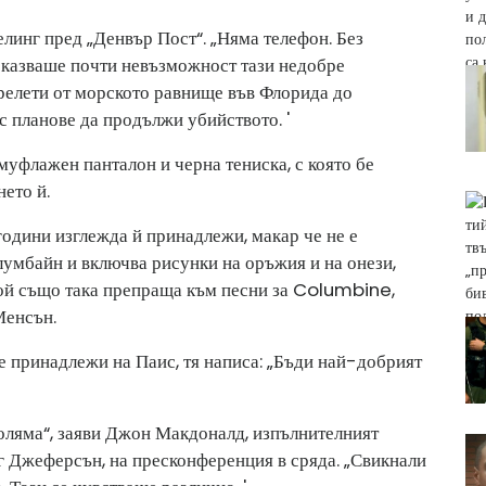
линг пред „Денвър Пост“. „Няма телефон. Без
показваше почти невъзможност тази недобре
релети от морското равнище във Флорида до
 с планове да продължи убийството. '
уфлажен панталон и черна тениска, с която бе
нето й.
години изглежда й принадлежи, макар че не е
олумбайн и включва рисунки на оръжия и на онези,
Той също така препраща към песни за Columbine,
Менсън.
е принадлежи на Паис, тя написа: „Бъди най-добрият
оляма“, заяви Джон Макдоналд, изпълнителният
г Джеферсън, на пресконференция в сряда. „Свикнали