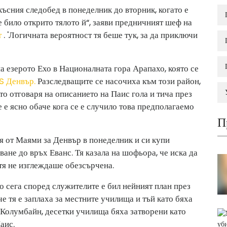
късния следобед в понеделник до вторник, когато е
 е било открито тялото й“, заяви предничният шеф на
т
. 'Логичната вероятност тя беше тук, за да приключи
а езерото Ехо в Националната гора Арапахо, която се
S Денвър.
Разследващите се насочиха към този район,
ято отговаря на описанието на Паис гола и тича през
 е ясно обаче кога се е случило това предполагаемо
П
я от Маями за Денвър в понеделник и си купи
ване до връх Еванс. Тя казала на шофьора, че иска да
тя не изглеждаше обезсърчена.
то сега според служителите е бил нейният план през
е тя е заплаха за местните училища и тъй като бяха
 Колумбайн, десетки училища бяха затворени като
аис.