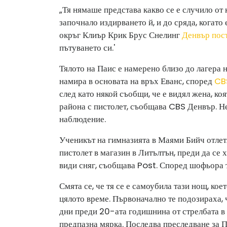
„Тя нямаше представа какво се е случило от 
започнало издирването й, и до сряда, когато
окръг Клиър Крик Брус Снелинг
Денвър пос
пътуването си.'
Тялото на Паис е намерено близо до лагера н
намира в основата на връх Еванс, според
CB
след като някой съобщи, че е видял жена, ко
района с пистолет, съобщава CBS Денвър. Не
наблюдение.
Ученикът на гимназията в Маями Бийч отлет
пистолет в магазин в Литълтън, преди да се х
види сняг, съобщава Post. Според шофьора 
Смята се, че тя се е самоубила тази нощ, кое
цялото време. Първоначално те подозираха, ч
дни преди 20-ата годишнина от стрелбата в
предпазна мярка. Последва преследване за П