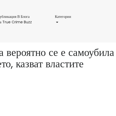
Категории
убликация В Блога
Категории
Публикация
а True Crime Buzz
В
Блога
На
True
 вероятно се е самоубила
Crime
Buzz
то, казват властите