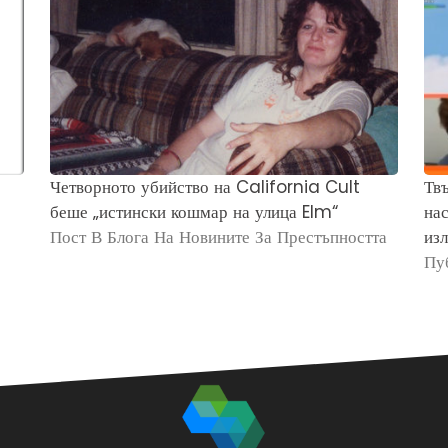
Четворното убийство на California Cult
Твъ
беше „истински кошмар на улица Elm“
нас
Пост В Блога На Новините За Престъпността
изл
Пу