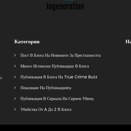
Категории
Н
Пост В Блога На Новините За Престъпността
Много Истински Публикации В Блога
Публикация В Блога На True Crime Buzz
а.
Показване На Публикацията
Публикация В Сериала На Сериен Убиец
Убийства От A До Z В Блога