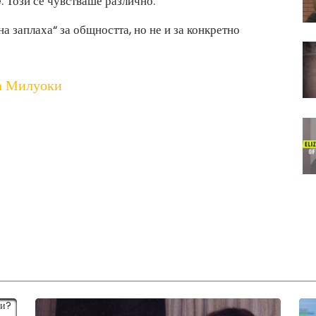
 Този се чувстваше различно. '
 заплаха“ за общността, но не и за конкретно
а Милуоки