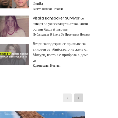
Флойд
Вижте Всички Новини
Visalia Ransacker Survivor се
отваря за ужасяващата атака, която
остави баща й мъртъв
Публикация В Блога За Престъпни Новини
Втори заподозрян се признава за
виновен за убийството на жена от
Мисури, която я е прибрала в дома
си
Криминални Новини