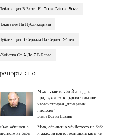
Публикация В Блога На True Crime Buzz
Показване На Публикацията
Публикация В Сериала На Сериен Убиец
Убийства От A До Z В Блога
репоръчано
Мъжът, който уби 3 дъщери,
придружител в църквата имаше
нерегистриран „призрачен
пистолет“
Вижте Всички Новини
Мъж, обвинен в убийството на баба
и дядо, за които полицията каза, че