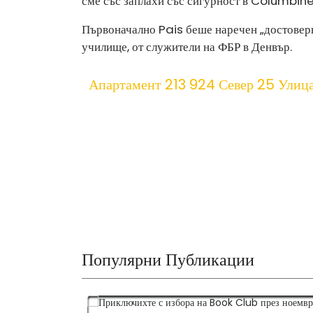
сме със заплахи със сигурност в Columbine.
Първоначално Pais беше наречен „достоверна
училище, от служители на ФБР в Денвър.
Апартамент 213 924 Север 25 Улиц
Популярни Публикации