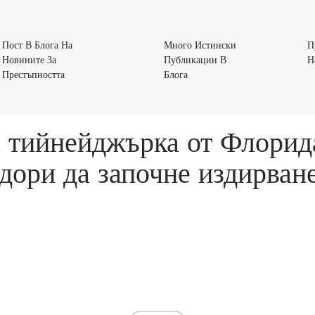
Пост В Блога На
Много Истински
П
Новините За
Публикации В
Н
Пост
Много
Престъпността
Блога
В
Истински
Блога
Публикации
На
В
 тийнейджърка от Флорида
Новините
Блога
За
дори да започне издирване
Престъпността