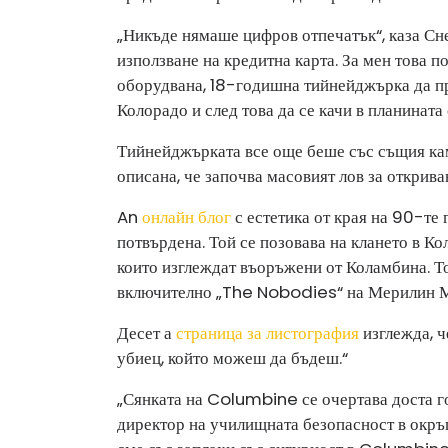
„Никъде нямаше цифров отпечатък“, каза Сне
използване на кредитна карта. За мен това 
оборудвана, 18-годишна тийнейджърка да п
Колорадо и след това да се качи в планината
Тийнейджърката все още беше със същия кам
описана, че започва масовият лов за открива
An
онлайн блог
с естетика от края на 90-те 
потвърдена. Той се позовава на клането в К
които изглеждат въоръжени от Коламбина. 
включително „The Nobodies“ на Мерилин 
Десет а
страница за листография
изглежда, ч
убиец, който можеш да бъдеш.“
„Сянката на Columbine се очертава доста г
директор на училищната безопасност в окръ