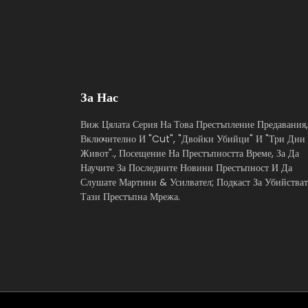
За Нас
Виж Цялата Серия На Това Престъпление Предавания,
Включително И "Cut", "Двойки Убийци" И "Три Дни
Живот"., Посещение На Престъпността Време, За Да
Научите За Последните Новини Престъпност И Да
Слушате Мартини & Усилвател; Подкаст За Убийстват
Тази Престъпна Мрежа.