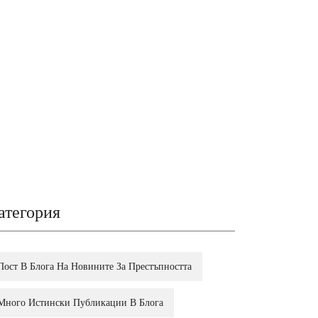
атегория
Пост В Блога На Новините За Престъпността
Много Истински Публикации В Блога