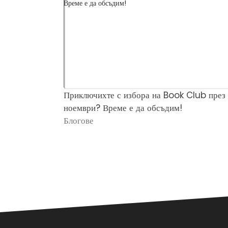
Приключихте с избора на Book Club през
ноември? Време е да обсъдим!
Блогове