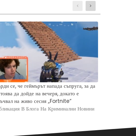
рди се, че геймърът напада съпруга, за да
Защо хората 
тоява да дойде на вечеря, докато е
убийството н
ъчвал на живо сесия „Fortnite“
Брайън Кобе
бликация В Блога На Криминални Новини
Публикация в