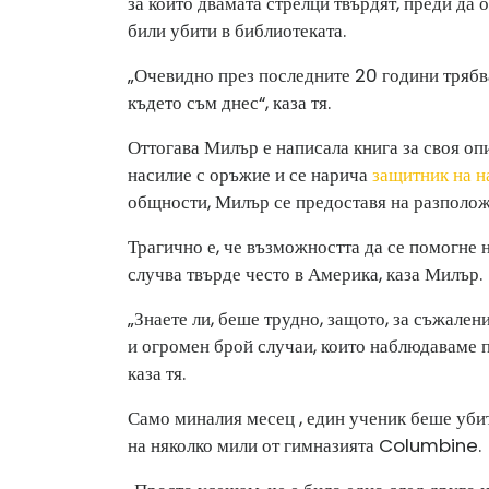
за които двамата стрелци твърдят, преди да о
били убити в библиотеката.
„Очевидно през последните 20 години трябва
където съм днес“, каза тя.
Оттогава Милър е написала книга за своя опи
насилие с оръжие и се нарича
защитник на н
общности, Милър се предоставя на разполож
Трагично е, че възможността да се помогне 
случва твърде често в Америка, каза Милър.
„Знаете ли, беше трудно, защото, за съжале
и огромен брой случаи, които наблюдаваме п
каза тя.
Само миналия месец , един ученик беше уби
на няколко мили от гимназията Columbine.