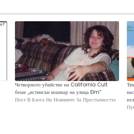
Четворното убийство на California Cult
Твъ
беше „истински кошмар на улица Elm“
нас
Пост В Блога На Новините За Престъпността
изл
Пу