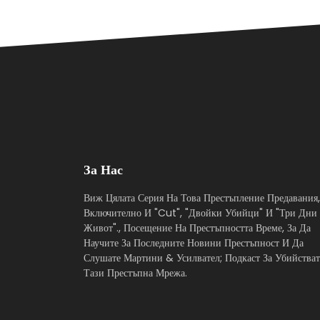
За Нас
Виж Цялата Серия На Това Престъпление Предавания,
Включително И "Cut", "Двойки Убийци" И "Три Дни
Живот"., Посещение На Престъпността Време, За Да
Научите За Последните Новини Престъпност И Да
Слушате Мартини & Усилвател; Подкаст За Убийстват
Тази Престъпна Мрежа.