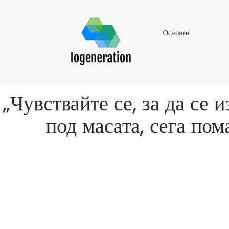
Основен
Основен
„Чувствайте се, за да се
под масата, сега по