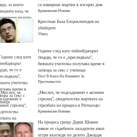
са намерени мъртви в изгорял дом
Криминални Новини
Кристиан Бала Енциклопедия на
убийците
Убиец
Години след като тийнейджърът
твърди, че го е „преследвала“,
бившата учителка получава време в
затвора за секс с ученици
Пост В Блога На Новините За
Престъпността
„Мислех, че подсъдимият е активен
стрелец“, свидетелства жертвата на
стрелбата на процеса в Ритънхаус
Криминални Новини
На процеса срещу Дерек Шовин
някои от съдебните заседатели имат
остри възгледи по делото Джордж