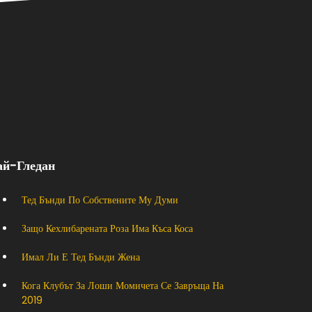
ай-Гледан
Тед Бънди По Собствените Му Думи
Защо Кехлибарената Роза Има Къса Коса
Имал Ли Е Тед Бънди Жена
Кога Клубът За Лоши Момичета Се Завръща На
2019