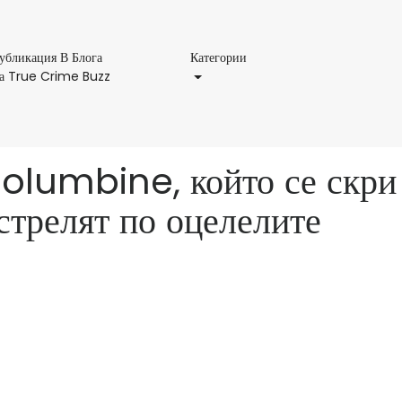
Категории
убликация В Блога
Категории
Публикация
а True Crime Buzz
В
Блога
На
True
 Columbine, който се скри
Crime
Buzz
стрелят по оцелелите