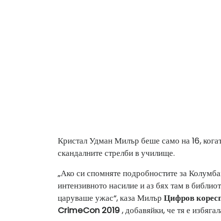
Кристал Удман Милър беше само на 16, когат
скандалните стрелби в училище.
„Ако си спомняте подробностите за Колумбай
интензивното насилие и аз бях там в библиот
царуваше ужас“, каза Милър
Цифров корес
CrimeCon 2019
, добавяйки, че тя е избяга