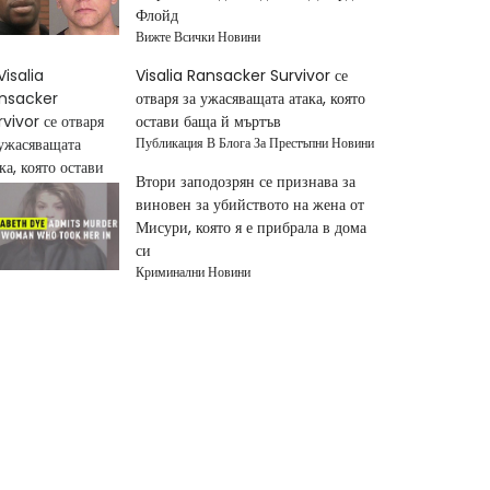
Флойд
Вижте Всички Новини
Visalia Ransacker Survivor се
отваря за ужасяващата атака, която
остави баща й мъртъв
Публикация В Блога За Престъпни Новини
Втори заподозрян се признава за
виновен за убийството на жена от
Мисури, която я е прибрала в дома
си
Криминални Новини