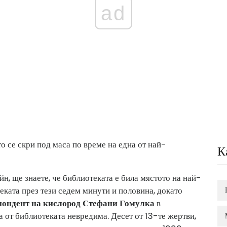
ad
о се скри под маса по време на една от най-
К
н, ще знаете, че библиотеката е била мястото на най-
еката през тези седем минути и половина, докато
пондент на кислород Стефани Гомулка
в
ла от библиотеката невредима. Десет от 13-те жертви,