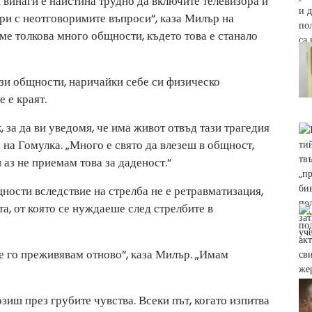
и винаги е наистина трудно да включите телевизора и
ори с неотговоримите въпроси“, каза Милър на
е толкова много общности, където това е станало
тези общности, наричайки себе си физическо
е е краят.
к, за да ви уведомя, че има живот отвъд тази трагедия
я на Гомулка. „Много е свято да влезеш в общност,
 аз не приемам това за даденост.“
ности вследствие на стрелба не е ретравматизация,
а, от която се нуждаеше след стрелбите в
не го преживявам отново“, каза Милър. „Имам
зиш през грубите чувства. Всеки път, когато изпитва