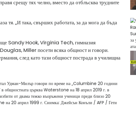
зправя срещу тях челно, вместо да отблъсква трудните
каза тя. „И така, свърших работата, за да мога да бъда
лище Sandy Hook, Virginia Tech, гимназия
uglas, Miller посети всяка общност и говори.
Германия, след като тази общност пострада в училищна
стал Удман-Милър говори по време на „Columbine 20 години
“ в общностната църква Waterstone на 18 април 2019 г. в
 избити от двама тежко въоръжени ученици преди близо 20
ne на 20 април 1999 г.
Снимка: Джейсън Конъли / AFP / Гети