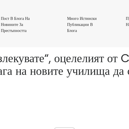
Пост В Блога На
Много Истински
П
Новините За
Публикации В
Н
Пост
Много
Престъпността
Блога
В
Истински
Блога
Публикации
На
В
 излекувате“, оцелелият от
Новините
Блога
За
мага на новите училища да 
Престъпността