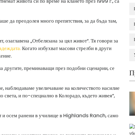
тнемат живота си по време на клането през 1999 г., са
ше да преодолея много препятствия, за да бъда там,
т, озаглавена „Отбелязана за цял живот“. Тя говори за
адеждата.
Когато избухват масови стрелби в други
ение.
на другите, преминаващи през подобни сценарии, се
П
ние, наблюдаваме увеличаване на количеството насилие
о света, и по-специално в Колорадо, където живея“,
т и осем ранени в училище в Highlands Ranch, само