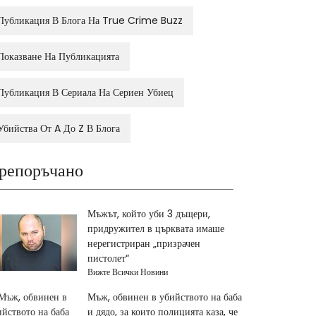
Публикация В Блога На True Crime Buzz
Показване На Публикацията
Публикация В Сериала На Сериен Убиец
Убийства От A До Z В Блога
репоръчано
Мъжът, който уби 3 дъщери,
придружител в църквата имаше
нерегистриран „призрачен
пистолет“
Вижте Всички Новини
Мъж, обвинен в убийството на баба
и дядо, за които полицията каза, че