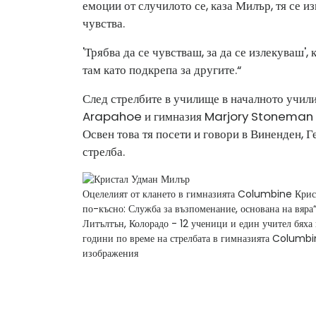
емоции от случилото се, каза Милър, тя се и
чувства.
'Трябва да се чувстваш, за да се излекуваш', 
там като подкрепа за другите.“
След стрелбите в училище в началното учи
Arapahoe и гимназия Marjory Stoneman Do
Освен това тя посети и говори в Виненден, 
стрелба.
Оцелелият от клането в гимназията Columbine Кри
по-късно: Служба за възпоменание, основана на вяра
Литълтън, Колорадо - 12 ученици и един учител бяха
години по време на стрелбата в гимназията Columbi
изображения