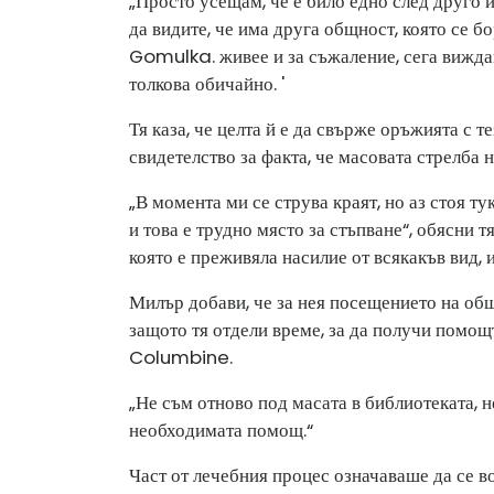
„Просто усещам, че е било едно след друго 
да видите, че има друга общност, която се б
Gomulka. живее и за съжаление, сега виждам
толкова обичайно. '
Тя каза, че целта й е да свърже оръжията с 
свидетелство за факта, че масовата стрелба н
„В момента ми се струва краят, но аз стоя ту
и това е трудно място за стъпване“, обясни т
която е преживяла насилие от всякакъв вид, и
Милър добави, че за нея посещението на общ
защото тя отдели време, за да получи помощт
Columbine.
„Не съм отново под масата в библиотеката, 
необходимата помощ.“
Част от лечебния процес означаваше да се во