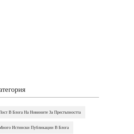
атегория
Пост В Блога На Новините За Престъпността
Много Истински Публикации В Блога