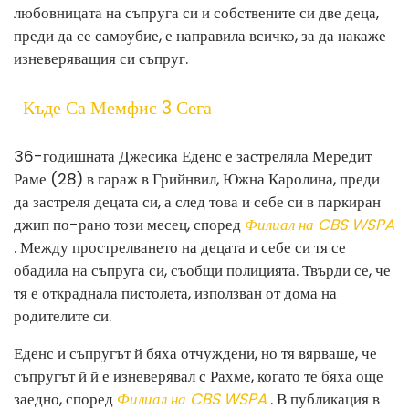
любовницата на съпруга си и собствените си две деца,
преди да се самоубие, е направила всичко, за да накаже
изневеряващия си съпруг.
Къде Са Мемфис 3 Сега
36-годишната Джесика Еденс е застреляла Мередит
Раме (28) в гараж в Грийнвил, Южна Каролина, преди
да застреля децата си, а след това и себе си в паркиран
джип по-рано този месец, според
Филиал на CBS WSPA
. Между прострелването на децата и себе си тя се
обадила на съпруга си, съобщи полицията. Твърди се, че
тя е откраднала пистолета, използван от дома на
родителите си.
Еденс и съпругът й бяха отчуждени, но тя вярваше, че
съпругът й й е изневерявал с Рахме, когато те бяха още
заедно, според
Филиал на CBS WSPA
. В публикация в