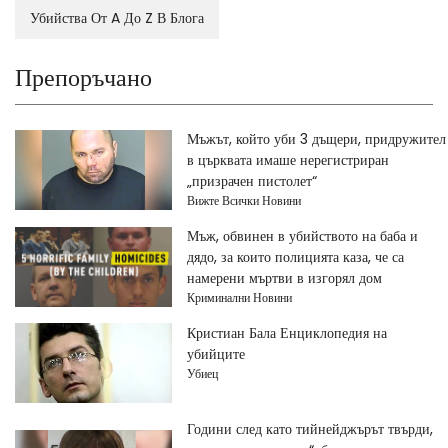
Убийства От A До Z В Блога
Препоръчано
Мъжът, който уби 3 дъщери, придружител
в църквата имаше нерегистриран
„призрачен пистолет“
Вижте Всички Новини
Мъж, обвинен в убийството на баба и
дядо, за които полицията каза, че са
намерени мъртви в изгорял дом
Криминални Новини
Кристиан Бала Енциклопедия на
убийците
Убиец
Години след като тийнейджърът твърди,