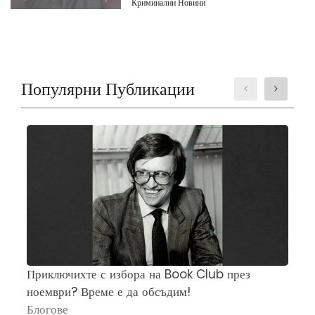
Криминални Новини
Популярни Публикации
Приключихте с избора на Book Club през
Ч
ноември? Време е да обсъдим!
„
Блогове
П