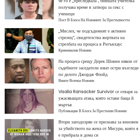
че го е „преследвала“, бившата учителка
получава време в затвора за секс с
ученици
Пост В Блога На Новините За Престъпността
„Мислех, че подсъдимият е активен
стрелец“, свидетелства жертвата на
стрелбата на процеса в Ритънхаус
Криминални Новини
На процеса срещу Дерек Шовин някои от
съдебните заседатели имат остри възгледи
по делото Джордж Флойд
Вижте Всички Новини
Visalia Ransacker Survivor се отваря за
ужасяващата атака, която остави баща й
мъртъв
Публикация В Блога За Престъпни Новини
Втори заподозрян се признава за виновен
за убийството на жена от Мисури, която я
е прибрала в дома си