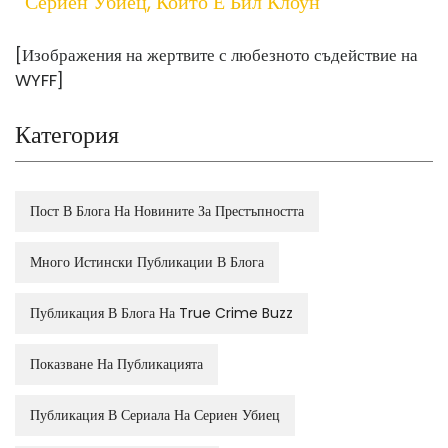
Сериен Убиец, Който Е Бил Клоун
[Изображения на жертвите с любезното съдействие на
WYFF]
Категория
Пост В Блога На Новините За Престъпността
Много Истински Публикации В Блога
Публикация В Блога На True Crime Buzz
Показване На Публикацията
Публикация В Сериала На Сериен Убиец