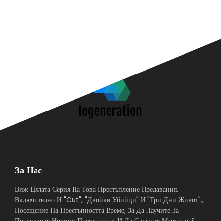
За Нас
Виж Цялата Серия На Това Престъпление Предавания,
Включително И "Cut", "Двойки Убийци" И "Три Дни Живот".,
Посещение На Престъпността Време, За Да Научите За
Последните Новини Престъпност И Да Слушате Мартини &