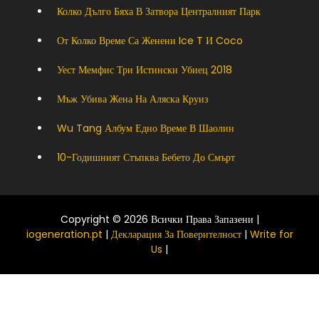
Колко Дълго Бяха В Затвора Централният Парк
От Колко Време Са Женени Ice T И Coco
Уест Мемфис Три Истински Убиец 2018
Мъж Убива Жена На Аляска Круиз
Wu Tang Албум Едно Време В Шаолин
10-Годишният Стъпква Бебето До Смърт
Copyright © 2026 Всички Права Запазени |
iogeneration.pt
|
Декларация За Поверителност
|
Write for
Us
|