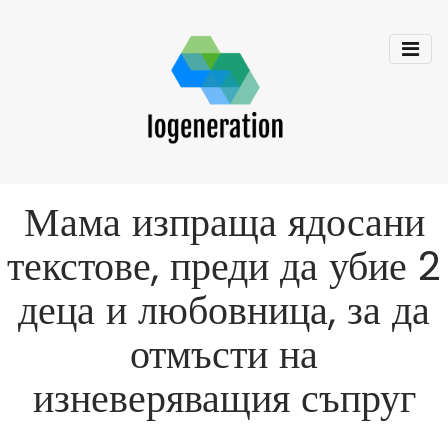
Мама изпраща ядосани
текстове, преди да убие 2
деца и любовница, за да
отмъсти на
изневеряващия съпруг