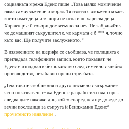
социалната мрежа Еденс пише: „Това малко момиченце
няма самоуважение и морал. Тя излиза с омъжени мъже,
които имат деца и тя дори не иска и не харесва деца.
Характерът й говори достатъчно за нея. Не забравяйте,
че домашният съкрушител е, че кармата е б *** ч, точно
като вас. Ще получите заслуженото. “
В изявлението на шерифа се съобщава, че полицията е
прегледала телефонните записи, които показват, че
Еденс е изпаднал в безпокойство след семейно съдебно
производство, незабавно преди стрелбата.
„Текстовите съобщения и друго писмено съдържание
ясно показват, че г-жа Еденс е разработила план през
следващите няколко дни, който според нея ще доведе до
вечни последици за съпруга й Бенджамин Еденс“
прочетеното изявление
.