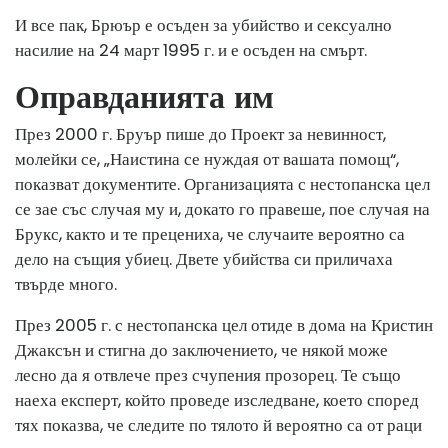
И все пак, Брюър е осъден за убийство и сексуално
насилие на 24 март 1995 г. и е осъден на смърт.
Оправданията им
През 2000 г. Бруър пише до Проект за невинност,
молейки се, „Наистина се нуждая от вашата помощ“,
показват документите. Организацията с нестопанска цел
се зае със случая му и, докато го правеше, пое случая на
Брукс, както и те прецениха, че случаите вероятно са
дело на същия убиец. Двете убийства си приличаха
твърде много.
През 2005 г. с нестопанска цел отиде в дома на Кристин
Джаксън и стигна до заключението, че някой може
лесно да я отвлече през счупения прозорец. Те също
наеха експерт, който проведе изследване, което според
тях показва, че следите по тялото й вероятно са от раци