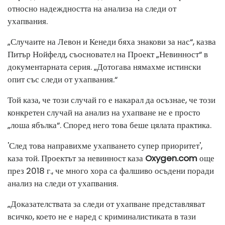
относно надеждността на анализа на следи от
ухапвания.
„Случаите на Левон и Кенеди бяха знакови за нас“, казва
Питър Нойфелд, съосновател на Проект „Невинност“ в
документарната серия. „Дотогава нямахме истински
опит със следи от ухапвания.“
Той каза, че този случай го е накарал да осъзнае, че този
конкретен случай на анализ на ухапване не е просто
„лоша ябълка“. Според него това беше цялата практика.
'След това направихме ухапването супер приоритет',
каза той. Проектът за невинност
каза
Oxygen.com
още
през 2018 г., че много хора са фалшиво осъдени поради
анализ на следи от ухапвания.
„Доказателствата за следи от ухапване представляват
всичко, което не е наред с криминалистиката в тази