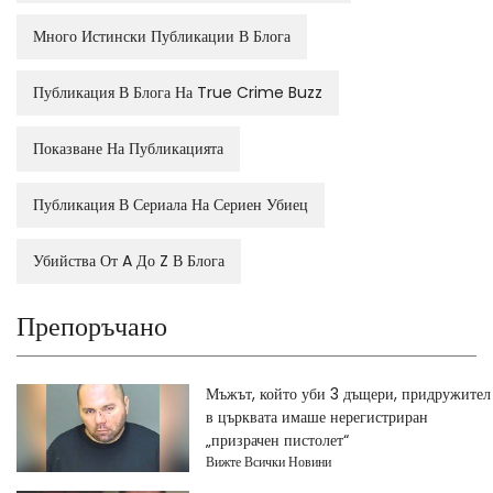
Много Истински Публикации В Блога
Публикация В Блога На True Crime Buzz
Показване На Публикацията
Публикация В Сериала На Сериен Убиец
Убийства От A До Z В Блога
Препоръчано
Мъжът, който уби 3 дъщери, придружител
в църквата имаше нерегистриран
„призрачен пистолет“
Вижте Всички Новини