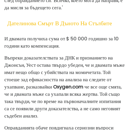
след оправданието си. 'Всичко, което мога да направя, е
да мисля за бъдещето сега.'
Дателинова Смърт В Дъното На Стълбите
И двамата получиха сума от $ 50 000 годишно за 10
години като компенсация.
Въпреки доказателствата за ДНК и признанието на
Джонсън, Уест остава твърдо убеден, че и двамата мъже
имат нещо общо с убийствата на момичетата. Той
стоеше зад ефикасността на анализа на следите от
ухапване, разказвайки
Oxygen.com
че все още смята,
че и двамата мъже са ухапали всяка жертва. Той също
така твърди, че по време на първоначалните изпитания
са се появили други доказателства, а не само неговият
съдебен анализ.
Оправданията обаче повдигнаха сериозни въпроси