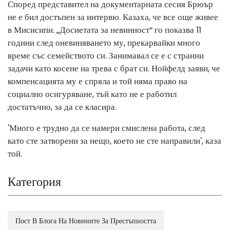
Според представител на документарната сесия Брюър
не е бил достъпен за интервю. Казаха, че все още живее
в Мисисипи. „Досиетата за невинност“ го показва 11
години след оневиняването му, прекарвайки много
време със семейството си. Занимавал се е с странни
задачи като косене на трева с брат си. Нойфелд заяви, че
компенсацията му е спряла и той няма право на
социално осигуряване, тъй като не е работил
достатъчно, за да се класира.
'Много е трудно да се намери смислена работа, след
като сте затворени за нещо, което не сте направили', каза
той.
Категория
Пост В Блога На Новините За Престъпността