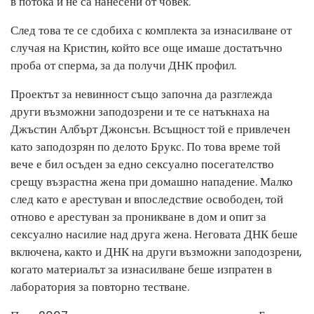
в потока и не са нанесени от човек.
След това те се сдобиха с комплекта за изнасилване от
случая на Кристин, който все още имаше достатъчно
проба от сперма, за да получи ДНК профил.
Проектът за невинност също започна да разглежда
други възможни заподозрени и те се натъкнаха на
Джъстин Албърт Джонсън. Всъщност той е привлечен
като заподозрян по делото Брукс. По това време той
вече е бил осъден за едно сексуално посегателство
срещу възрастна жена при домашно нападение. Малко
след като е арестуван и впоследствие освободен, той
отново е арестуван за проникване в дом и опит за
сексуално насилие над друга жена. Неговата ДНК беше
включена, както и ДНК на други възможни заподозрени,
когато материалът за изнасилване беше изпратен в
лаборатория за повторно тестване.