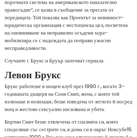
порочната система на американското наказателно
правосъдие“, се казва в съобщение за пресата от
поредицата. Той показва как Проектът за невинност
-
юридическа организация с нестопанска цел, посветена
на оневиняване на неправилно осъдени хора
-
мобилизира се с надеждата да поправи ужасни
несправедливости.
Случаите с Брукс и Бруър започват сериала.
Левон Брукс
Брукс работеше в нощен клуб през 1990 г., когато 3-
годишната дъщеря на Соня Смит, жена, с която той
излизаше и излизаше, беше изведена от леглото й посред
нощ и жестоко сексуално насилвана и убита.
Кортни Смит беше отвлечена от спалнята си, която
споделяше със сестрите си, в дома си в окръг Ноксубе
15