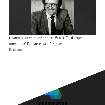
Приключихте с избора на Book Club през
Ч
ноември? Време е да обсъдим!
„
Блогове
П