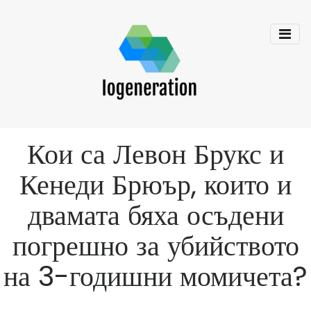
Кои са Левон Брукс и
Кенеди Брюър, които и
двамата бяха осъдени
погрешно за убийството
на 3-годишни момичета?