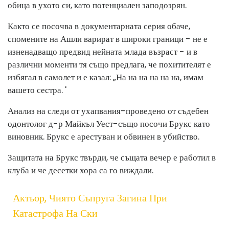
обица в ухото си, като потенциален заподозрян.
Както се посочва в документарната серия обаче,
спомените на Ашли варират в широки граници - не е
изненадващо предвид нейната млада възраст - и в
различни моменти тя също предлага, че похитителят е
избягал в самолет и е казал: „На на на на на на, имам
вашето сестра. '
Анализ на следи от ухапвания
-
проведено от съдебен
одонтолог д-р Майкъл Уест
-
също посочи Брукс като
виновник. Брукс е арестуван и обвинен в убийство.
Защитата на Брукс твърди, че същата вечер е работил в
клуба и че десетки хора са го виждали.
Актьор, Чиято Съпруга Загина При
Катастрофа На Ски