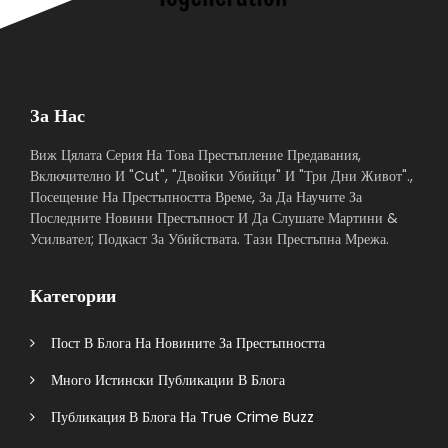
За Нас
Виж Цялата Серия На Това Престъпление Предавания,
Включително И "Cut", "Двойки Убийци" И "Три Дни Живот".,
Посещение На Престъпността Време, За Да Научите За
Последните Новини Престъпност И Да Слушате Мартини &
Усилвател; Подкаст За Убийствата. Тази Престъпна Мрежа.
Категории
Пост В Блога На Новините За Престъпността
Много Истински Публикации В Блога
Публикация В Блога На True Crime Buzz