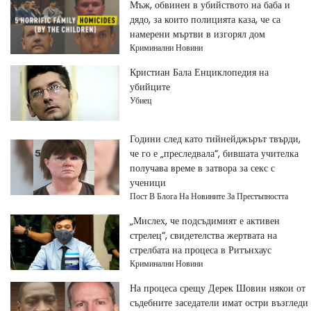
Мъж, обвинен в убийството на баба и
дядо, за които полицията каза, че са
намерени мъртви в изгорял дом
Криминални Новини
Кристиан Бала Енциклопедия на
убийците
Убиец
Години след като тийнейджърът твърди,
че го е „преследвала“, бившата учителка
получава време в затвора за секс с
ученици
Пост В Блога На Новините За Престъпността
„Мислех, че подсъдимият е активен
стрелец“, свидетелства жертвата на
стрелбата на процеса в Ритънхаус
Криминални Новини
На процеса срещу Дерек Шовин някои от
съдебните заседатели имат остри възгледи