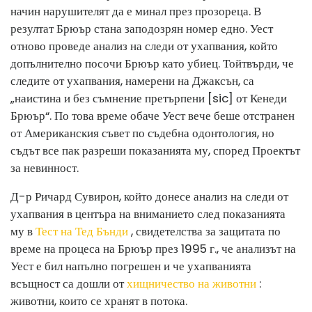
начин нарушителят да е минал през прозореца. В
резултат Брюър стана заподозрян номер едно. Уест
отново проведе анализ на следи от ухапвания, който
допълнително посочи Брюър като убиец. Той
твърди, че
следите от ухапвания, намерени на Джаксън, са
„наистина и без съмнение претърпени [sic] от Кенеди
Брюър“. По това време обаче Уест вече беше отстранен
от Американския съвет по съдебна одонтология, но
съдът все пак разреши показанията му, според Проектът
за невинност.
Д-р Ричард Сувирон, който донесе анализ на следи от
ухапвания в центъра на вниманието след показанията
му в
Тест на Тед Бънди
, свидетелства за защитата по
време на процеса на Брюър през 1995 г., че анализът на
Уест е бил напълно погрешен и че ухапванията
всъщност са дошли от
хищничество на животни
:
животни, които се хранят в потока.