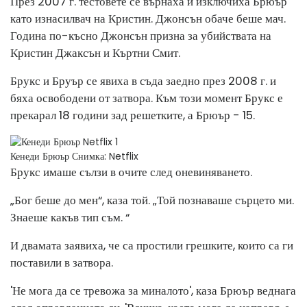
През 2007 г. тестовете се върнаха и изключиха Брюър
като изнасилвач на Кристин. Джонсън обаче беше мач.
Година по-късно Джонсън призна за убийствата на
Кристин Джаксън и Къртни Смит.
Брукс и Бруър се явиха в съда заедно през 2008 г. и
бяха освободени от затвора. Към този момент Брукс е
прекарал 18 години зад решетките, а Брюър - 15.
Кенеди Брюър
Снимка: Netflix
Брукс имаше сълзи в очите след оневиняването.
„Бог беше до мен“, каза той. „Той познаваше сърцето ми.
Знаеше какъв тип съм. “
И двамата заявиха, че са простили грешките, които са ги
поставили в затвора.
'Не мога да се тревожа за миналото', каза Брюър веднага