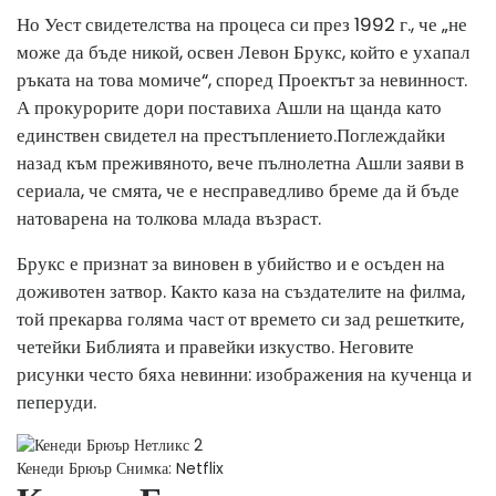
Но Уест свидетелства на процеса си през 1992 г., че „не
може да бъде никой, освен Левон Брукс, който е ухапал
ръката на това момиче“, според Проектът за невинност.
А прокурорите дори поставиха Ашли на щанда като
единствен свидетел на престъплението.
Поглеждайки
назад към преживяното, вече пълнолетна Ашли заяви в
сериала, че смята, че е несправедливо бреме да й бъде
натоварена на толкова млада възраст.
Брукс е признат за виновен в убийство и е осъден на
доживотен затвор. Както каза на създателите на филма,
той прекарва голяма част от времето си зад решетките,
четейки Библията и правейки изкуство. Неговите
рисунки често бяха невинни: изображения на кученца и
пеперуди.
Кенеди Брюър
Снимка: Netflix