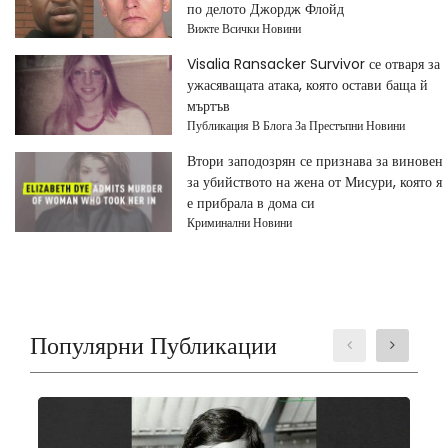
по делото Джордж Флойд
Вижте Всички Новини
Visalia Ransacker Survivor се отваря за
ужасяващата атака, която остави баща й
мъртъв
Публикация В Блога За Престъпни Новини
Втори заподозрян се признава за виновен
за убийството на жена от Мисури, която я
е прибрала в дома си
Криминални Новини
Популярни Публикации