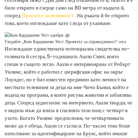
септември 1990 г.
Два дни след отвличането й, тялото й е
било открито в езерце само на 80 метра от къщата й,
според
Проектът за невинност
. На ръката й бе открито
това, което изглеждаше като следа от ухапване.
Гледайте „Ким Кардашиян Уест: Проектът за справедливост“ сега
Изглеждаше единствената потенциална свидетелка по-
голямата й сестра, 5-годишната Ашли Смит, която
спеше в същото легло. Ашли е интервюирана от Робърт
Уилямс, който е работил с шерифския офис на окръг
Лоундес, но е бил известен предимно като личност на
местната телевизия за деца на име Чичо Бънки, който е
водещ на програма, в която рисува животни и забавлява
деца. Според аудиозапис на интервюто, Ашли твърди, че
е видяла мъж да влиза в спалнята тази нощ с четвърт в
ухото. Когато Уилямс предположи, че четвъртинката
може да е обеца, Ашли се съгласи. По-късно това беше
използвано за идентифициране на Брукс, който имаше