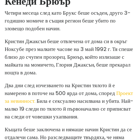
Кенеди Брюър
Четири месеца след като Брукс беше осъден, друго 3-
годишно момиче в същия регион беше убито по
зловещо подобен начин.
Кристин Джаксън беше отвлечена от дома си в окръг
Ноксубе през малките часове на 3 май 1992 г. Тя спеше
близо до счупен прозорец. Брюър, който излизаше с
майката на момичето, Глория Джаксън, беше прекарал
нощта в дома.
Два дни след изчезването на Кристин тялото й е
намерено в поточе на 500 ярда от дома, според
Проект
за невинност.
Била е сексуално насилвана и убита. Най-
малко 19 следи по тялото й първоначално се приписват
на следи от човешки ухапвания.
Къщата беше заключена и нямаше начин Кристин да се
отдалечи сама. Но разследващите твърдяха, че няма