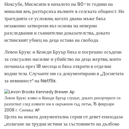
Ноксубе, Мисисипи в началото на 90-те години на
миналия век, разтърсиха вълните в селската общност. Но
трагедията се усложни, когато двама мъже бяха
незаконно затворени въз основа на неверни
разследвания и съмнителни доказателства, докато
истинският убиец на деца остава на свобода.
Левон Брукс и Кенеди Бруър бяха и погрешно осъдени
за сексуално насилие и убийство на деца жертви, които
починаха през 18 месеца и бяха открити в отделни
водни тела. Случаите им са документирани в „Досиетата
за невинност“ на Netflix.
Левон Брукс вляво и Кенеди Бруър слушат, докато репортерите ги
разпитват след изявите им в окръжния съд, петък, 15 февруари
2008 г.
Снимка: AP
Целта на новата документална серия от девет епизода
за
„излагане на трудни истини за състоянието на дълбоко