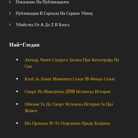
Показване На Публикацията
Публикация В Сериала На Сериен Убиец
Убийства От A До Z В Блога
Най-Гледан
Актьор, Чиято Съпруга Загина При Катастрофа На
Ски
Клуб За Лоши Момичета Сезон 16 Финал Сезон
Смърт На Мажоретка 2019 Истинска История
Обичам Те До Смърт Истинска История За Цял
Живот
Ню Орлиънс 9-То Отделение Преди Катрина