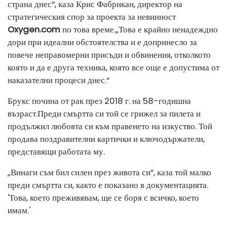
страна днес“, каза Крис Фабрикан, директор на
стратегическия спор за проекта за невинност
Oxygen.com
по това време
.
„Това е крайно ненадеждно
дори при идеални обстоятелства и е допринесло за
повече неправомерни присъди и обвинения, отколкото
която и да е друга техника, която все още е допустима от
наказателни процеси днес.“
Брукс почина от рак през 2018 г. на 58-годишна
възраст.
Преди смъртта си той се грижел за пилета и
продължил любовта си към правенето на изкуство. Той
продава поздравителни картички и ключодържатели,
представящи работата му.
„Винаги съм бил силен през живота си“, каза той малко
преди смъртта си, както е показано в документацията.
'Това, което преживявам, ще се боря с всичко, което
имам.'